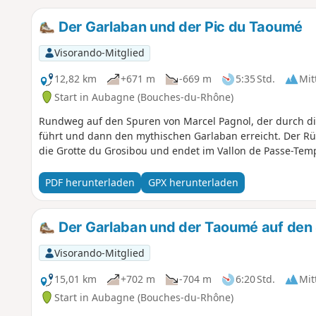
Der Garlaban und der Pic du Taoumé
Visorando-Mitglied
12,82 km
+671 m
-669 m
5:35 Std.
Mit
Start in Aubagne (Bouches-du-Rhône)
Rundweg auf den Spuren von Marcel Pagnol, der durch di
führt und dann den mythischen Garlaban erreicht. Der R
die Grotte du Grosibou und endet im Vallon de Passe-Tem
PDF herunterladen
GPX herunterladen
Der Garlaban und der Taoumé auf den 
Visorando-Mitglied
15,01 km
+702 m
-704 m
6:20 Std.
Mit
Start in Aubagne (Bouches-du-Rhône)