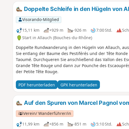
Doppelte Schleife in den Hügeln von A
Visorando-Mitglied
15,11 km
+929 m
-926 m
7:00 Std.
Sc
Start in Allauch (Bouches-du-Rhône)
Doppelte Rundwanderung in den Hügeln von Allauch, au
Sie entlang der Baume des Pestiférés und der Tête Ronde
Taoumé. Durchqueren Sie anschließend das Vallon des Es
Grande Tête Rouge und dann zur Pounche des Escaouprés
der Petite Tête Rouge.
PDF herunterladen
GPX herunterladen
Auf den Spuren von Marcel Pagnol vo
Verein/ Wanderführer/in
11,99 km
+856 m
-851 m
5:10 Std.
Sc