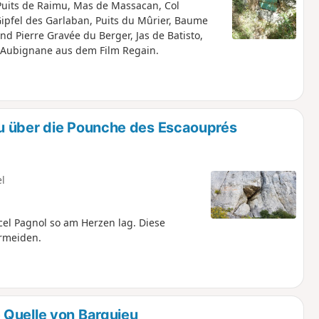
Puits de Raimu, Mas de Massacan, Col
Gipfel des Garlaban, Puits du Mûrier, Baume
d Pierre Gravée du Berger, Jas de Batisto,
s Aubignane aus dem Film Regain.
u über die Pounche des Escaouprés
el
l Pagnol so am Herzen lag. Diese
rmeiden.
 Quelle von Barquieu