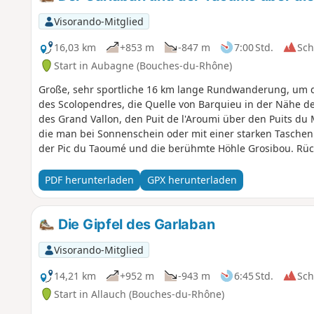
Visorando-Mitglied
16,03 km
+853 m
-847 m
7:00 Std.
Sc
Start in Aubagne (Bouches-du-Rhône)
Große, sehr sportliche 16 km lange Rundwanderung, um d
des Scolopendres, die Quelle von Barquieu in der Nähe d
des Grand Vallon, den Puit de l'Aroumi über den Puits d
die man bei Sonnenschein oder mit einer starken Tasche
der Pic du Taoumé und die berühmte Höhle Grosibou. Rüc
d'Aubignane.
PDF herunterladen
GPX herunterladen
Die Gipfel des Garlaban
Visorando-Mitglied
14,21 km
+952 m
-943 m
6:45 Std.
Sc
Start in Allauch (Bouches-du-Rhône)