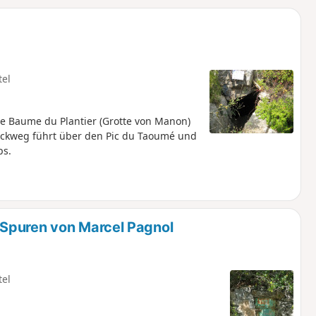
u
n
m
tel
e Baume du Plantier (Grotte von Manon)
ückweg führt über den Pic du Taoumé und
ps.
Spuren von Marcel Pagnol
tel