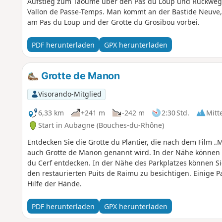
Aufstieg zum Taoumé über den Pas du Loup und Rückweg 
Vallon de Passe-Temps. Man kommt an der Bastide Neuve, 
am Pas du Loup und der Grotte du Grosibou vorbei.
PDF herunterladen
GPX herunterladen
Grotte de Manon
Visorando-Mitglied
6,33 km
+241 m
-242 m
2:30 Std.
Mitt
Start in Aubagne (Bouches-du-Rhône)
Entdecken Sie die Grotte du Plantier, die nach dem Film 
auch Grotte de Manon genannt wird. In der Nähe können 
du Cerf entdecken. In der Nähe des Parkplatzes können S
den restaurierten Puits de Raimu zu besichtigen. Einige 
Hilfe der Hände.
PDF herunterladen
GPX herunterladen