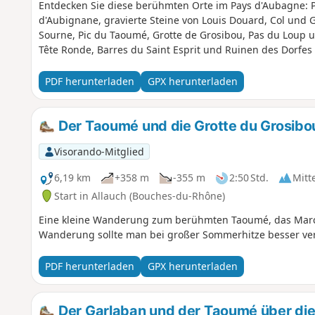
Entdecken Sie diese berühmten Orte im Pays d'Aubagne: 
d'Aubignane, gravierte Steine von Louis Douard, Col und 
Sourne, Pic du Taoumé, Grotte de Grosibou, Pas du Loup un
Tête Ronde, Barres du Saint Esprit und Ruinen des Dorfe
PDF herunterladen
GPX herunterladen
Der Taoumé und die Grotte du Grosibo
Visorando-Mitglied
6,19 km
+358 m
-355 m
2:50 Std.
Mitt
Start in Allauch (Bouches-du-Rhône)
Eine kleine Wanderung zum berühmten Taoumé, das Marce
Wanderung sollte man bei großer Sommerhitze besser ve
PDF herunterladen
GPX herunterladen
Der Garlaban und der Taoumé über die