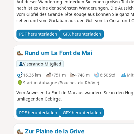
Auf dieser Wanderung entdecken Sie einen großen Teil d
nach ist es eine der schönsten Wanderungen. Die Aussich
Vom Gipfel des Grande Tête Rouge aus können Sie ganz Mar
sehen und vom Garlaban aus den Golf von La Ciotat und C
PDF herunterladen
GPX herunterladen
Rund um La Font de Mai
Visorando-Mitglied
16,36 km
+751 m
-748 m
6:50 Std.
Mit
Start in Aubagne (Bouches-du-Rhône)
Vom Anwesen La Font de Mai aus wandern Sie in den Hügel
umliegenden Gebirge.
PDF herunterladen
GPX herunterladen
Zur Plaine de la Grive