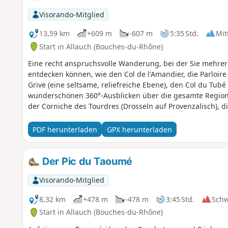
Visorando-Mitglied
13,59 km
+609 m
-607 m
5:35 Std.
Mit
Start in Allauch (Bouches-du-Rhône)
Eine recht anspruchsvolle Wanderung, bei der Sie mehre
entdecken können, wie den Col de l'Amandier, die Parloire
Grive (eine seltsame, reliefreiche Ebene), den Col du Tubé
wunderschönen 360°-Ausblicken über die gesamte Region. 
der Corniche des Tourdres (Drosseln auf Provenzalisch), d
PDF herunterladen
GPX herunterladen
Der Pic du Taoumé
Visorando-Mitglied
8,32 km
+478 m
-478 m
3:45 Std.
Sch
Start in Allauch (Bouches-du-Rhône)