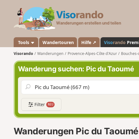
V
i
s
o
r
a
Tools
Wandertouren
Hilfe ↗
Viso
rando
Prem
n
Visorando
Wanderungen
Provence-Alpes-Côte d'Azur
Bouches-
d
o
Wanderung suchen: Pic du Taoumé
Filter
NEU
Wanderungen Pic du Taoumé