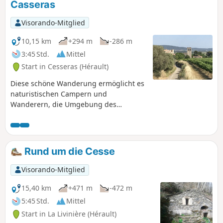
Casseras
Visorando-Mitglied
10,15 km
+294 m
-286 m
3:45 Std.
Mittel
Start in Cesseras (Hérault)
Diese schöne Wanderung ermöglicht es
naturistischen Campern und
Wanderern, die Umgebung des
Campingplatzes Mas de Lignières zu
entdecken. Die Wanderung wird
bekleidet unternommen und führt
durch die Weinberge und den
Rund um die Cesse
Kiefernwald nördlich von Cesseras. Für
Nicht-Naturisten befindet sich amersten
Visorando-Mitglied
Durchgangspunkt ein Parkplatz, der auf
der Karte, aber nicht an der Straße
15,40 km
+471 m
-472 m
gekennzeichnet ist und als Start- und
5:45 Std.
Mittel
Zielpunkt dienen kann.
Start in La Livinière (Hérault)