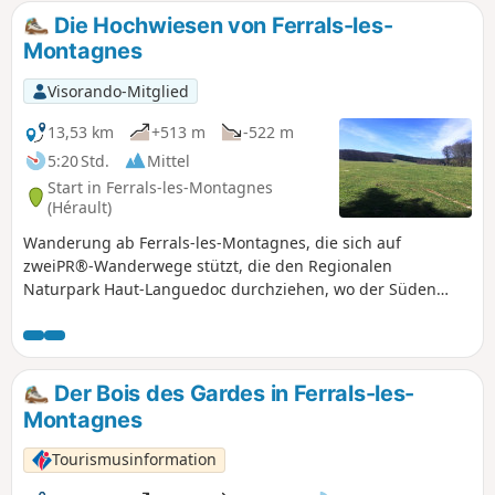
Pause einlegen.
Die Hochwiesen von Ferrals-les-
Montagnes
Visorando-Mitglied
13,53 km
+513 m
-522 m
5:20 Std.
Mittel
Start in Ferrals-les-Montagnes
(Hérault)
Wanderung ab Ferrals-les-Montagnes, die sich auf
zweiPR®-Wanderwege stützt, die den Regionalen
Naturpark Haut-Languedoc durchziehen, wo der Süden
Frankreichs bergig wird und die Flüsse entweder zum
Mittelmeer oder zum Ozean fließen und so die
„Wasserscheide” bilden. Die Quelle der Cesse am Ende
dieser Rundwanderung ist wie ein Zeugnis dieses
Der Bois des Gardes in Ferrals-les-
geschützten Gebiets.
Montagnes
Tourismusinformation