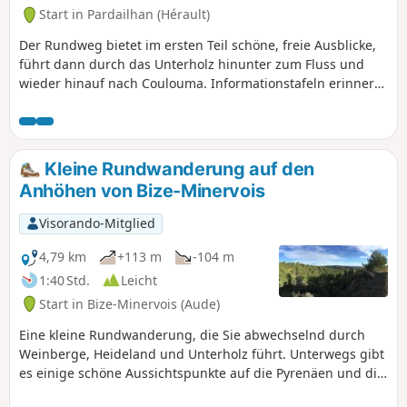
Start in Pardailhan (Hérault)
Der Rundweg bietet im ersten Teil schöne, freie Ausblicke,
führt dann durch das Unterholz hinunter zum Fluss und
wieder hinauf nach Coulouma. Informationstafeln erinnern
an das Leben im Tal von Camboussels, von der
Wasserwirtschaft bis hin zur bäuerlichen und
landwirtschaftlichen Kultur. Die Wanderung ist ohne
besondere Schwierigkeiten, erfordert jedoch festes
Kleine Rundwanderung auf den
Schuhwerk (kiesige Abschnitte und Wege im Unterholz) und
Anhöhen von Bize-Minervois
etwas Ausdauer für den Aufstieg zum Weiler!
Visorando-Mitglied
4,79 km
+113 m
-104 m
1:40 Std.
Leicht
Start in Bize-Minervois (Aude)
Eine kleine Rundwanderung, die Sie abwechselnd durch
Weinberge, Heideland und Unterholz führt. Unterwegs gibt
es einige schöne Aussichtspunkte auf die Pyrenäen und die
Ebene von Mivervois.