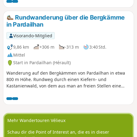
Rundwanderung über die Bergkämme
in Pardailhan
Visorando-Mitglied
9,86 km
+306 m
-313 m
3:40 Std.
Mittel
Start in Pardailhan (Hérault)
Wanderung auf den Bergkämmen von Pardailhan in etwa
800 m Höhe. Rundweg durch einen Kiefern- und
Kastanienwald, von dem aus man an freien Stellen eine
herrliche Aussicht genießen kann. Auf dem Hinweg gibt es
mehrere Stellen, an denen man eine Picknickpause
einlegen kann.
Mehr Wandertouren Vélieux
Schau dir die Point of Interest an, die es in dieser