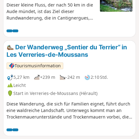
Dieser kleine Fluss, der nach 50 km in die
Aude mündet, ist das Ziel dieser
Rundwanderung, die in Cantignergues,
einem Weiler der Gemeinde Livinière im
Departement Hérault, beginnt und bis zu
seiner Quelle in der Nähe des Dorfes
Ferrals-les-Montagne, einem Dorf im
Der Wanderweg „Sentier du Terrier“ in
Regionalen Naturpark Haut-Languedoc,
Les Verreries-de-Moussans
führt. In der Nähe des gemauerten
„Wachhäuschens”, aus dem das Wasser
Tourismusinformation
der Cesse entspringt, das in
Trockenperioden am Fuße der
5,27 km
+239 m
-242 m
2:10 Std.
Katharerfestung Minerve verschwindet,
Leicht
wurde ein Picknickplatz (mit Tischen und
Start in Verreries-de-Moussans (Hérault)
Grill) eingerichtet.
Diese Wanderung, die sich für Familien eignet, führt durch
eine waldreiche Landschaft. Unterwegs kommt man an
Trockenmauerunterstände und Trockenmauern vorbei, die
einst bewirtschaftete Terrassen stützten. Ein schöner
Ausblick bietet sich auf den Col d’Usclats und die Monts du
Somail. Auf halber Strecke kann man am Fluss Thoré eine