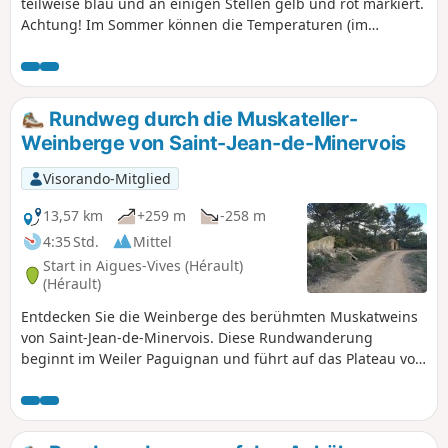
teilweise blau und an einigen Stellen gelb und rot markiert.
Hinweis im Reiter „Praktische Informationen“
Achtung! Im Sommer können die Temperaturen (im
Schatten) über 35 °C steigen, und der Weg verläuft
größtenteils im Freien. Denken Sie daran, viel Wasser
mitzunehmen und sich mit Sonnencreme einzureiben.
Vergewissern Sie sich außerdem ab dem 15. August, dass
Rundweg durch die Muskateller-
keine Treibjagd stattfindet.
Weinberge von Saint-Jean-de-Minervois
Visorando-Mitglied
13,57 km
+259 m
-258 m
4:35 Std.
Mittel
Start in Aigues-Vives (Hérault)
(Hérault)
Entdecken Sie die Weinberge des berühmten Muskatweins
von Saint-Jean-de-Minervois. Diese Rundwanderung
beginnt im Weiler Paguignan und führt auf das Plateau von
Saint-Jean, dann hinunter ins Tal der Cesse nach Agel mit
seinem unter Denkmalschutz stehenden Schloss. Die Route
führt weiter in Richtung Cazelles und schließlich zurück
zum Ausgangspunkt.