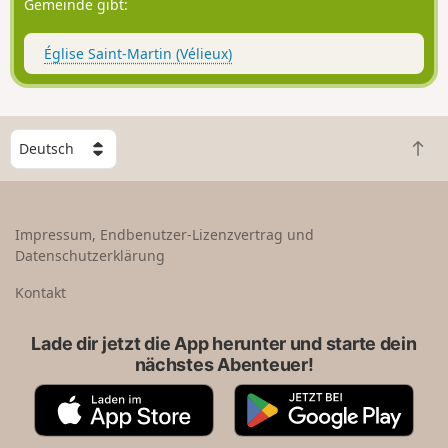
Gemeinde gibt:
Église Saint-Martin (Vélieux)
W
Z
ä
u
h
r
l
ü
e
Impressum, Endbenutzer-Lizenzvertrag und
c
e
Datenschutzerklärung
k
i
n
n
Kontakt
a
L
c
a
Lade dir jetzt die App herunter und starte dein
h
n
nächstes Abenteuer!
o
d
b
A
G
e
p
o
n
p
o