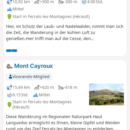
10,92 km
+300 m
-300 m
4:00 Std.
Mittel
Start in Ferrals-les-Montagnes (Hérault)
Hier, im Schutz der Laub- und Nadelwälder, nimmt man sich
die Zeit, die Wanderung in der kühlen Luft zu
genießen.Hier trifft man auf die Cesse, den
symbolträchtigen Fluss des Minervois, der hier entspringt
(abseits der Route zu entdecken).
Mont Cayroux
Visorando-Mitglied
15,69 km
+620 m
-618 m
6:15 Std.
Mittel
Start in Ferrals-les-Montagnes
(Hérault)
Diese Wanderung im Regionalen Naturpark Haut
Languedoc ermöglicht es Ihnen, kleine Gipfel und Weiden
rund um das Dorf Ferrals-les-Montagnes zu entdecken.