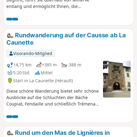
entlang und ermöglicht Ihnen, die
Megalithen zu entdecken, die die Route
säumen. Sie durchqueren abwechselnd
Weinberge, das Heideland mit Ginster,
Thymian, Stechginster, Steineichen und
Rundwanderung auf der Causse ab La
einigen seltenen Unterholzarten.
Caunette
Achtung, am WPT1 ist die
Fußgängerbrücke aufgrund eines
Visorando-Mitglied
Gemeindebeschlusses vom Juli 2017
wegen Baufälligkeit für Fußgänger
14,75 km
+385 m
-388 m
gesperrt (und verriegelt). Die
5:20 Std.
Mittel
Fußgängerbrücke ist normalerweise
Start in La Caunette (Hérault)
wieder geöffnet, ein Parkplatz wird
derzeit angelegt.
Diese schöne Wanderung bietet sehr schöne
Ausblicke auf die Schluchten der Bäche
Coupiat, Fendaille und schließlich Trémenal.
Die Route ist vollständig markiert, weist
keine größeren Schwierigkeiten auf und
kann bei Bedarf an verschiedenen Stellen
abgekürzt werden.
Rund um den Mas de Lignières in