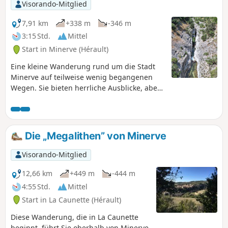
Brandgefahr gesperrt sein. Denken Sie daran, die Karte zu
Visorando-Mitglied
konsultieren.
7,91 km
+338 m
-346 m
3:15 Std.
Mittel
Start in Minerve (Hérault)
Eine kleine Wanderung rund um die Stadt
Minerve auf teilweise wenig begangenen
Wegen. Sie bieten herrliche Ausblicke, aber
Vorsicht für Personen, die Höhenangst
haben, an den Rändern des Canyon du
Brian.
Die „Megalithen” von Minerve
Visorando-Mitglied
12,66 km
+449 m
-444 m
4:55 Std.
Mittel
Start in La Caunette (Hérault)
Diese Wanderung, die in La Caunette
beginnt, führt Sie oberhalb von Minerve