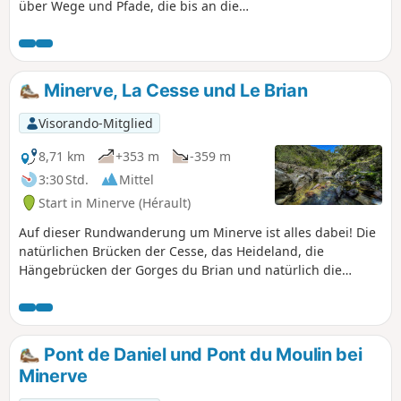
über Wege und Pfade, die bis an die
Grenzen von fünf Gemeinden
hinaufführen. Sie bietet schöne
Ausblicke auf die Pyrenäen, den Caroux-
Espinouse, die Weinbaugebiete und das
Minerve, La Cesse und Le Brian
Mittelmeer. Blau markierte Route.
Visorando-Mitglied
8,71 km
+353 m
-359 m
3:30 Std.
Mittel
Start in Minerve (Hérault)
Auf dieser Rundwanderung um Minerve ist alles dabei! Die
natürlichen Brücken der Cesse, das Heideland, die
Hängebrücken der Gorges du Brian und natürlich die
gepflasterten Straßen der Altstadt. ⚠️ Nach Regenfällen
empfehlen wir Ihnen, sich über die Begehbarkeit der
Überquerung des Flusses Brian zu informieren (7): Die Furt
zwischen der Altstadt und dem Katapult kann manchmal
Pont de Daniel und Pont du Moulin bei
unter Wasser stehen oder rutschig sein (siehe praktische
Minerve
Informationen). Diese Wanderung kann je nach