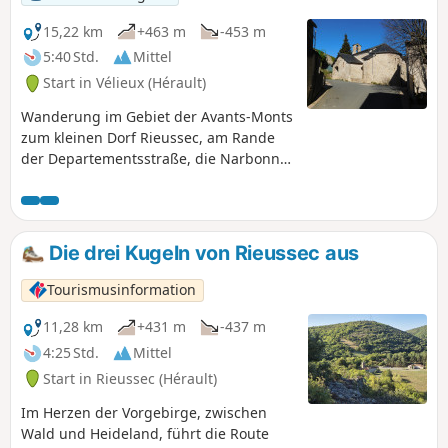
15,22 km
+463 m
-453 m
5:40 Std.
Mittel
Start in Vélieux (Hérault)
Wanderung im Gebiet der Avants-Monts
zum kleinen Dorf Rieussec, am Rande
der Departementsstraße, die Narbonne
mit Saint-Pons-de-Thomières verbindet,
wobei man einen Abschnitt desGR® 77
ab Vélieux und einen Teil der Grande
Traversée de l'Hérault nutzt, um in
Die drei Kugeln von Rieussec aus
dieses Dorf im Regionalen Naturpark
Haut-Languedoc zurückzukehren
Tourismusinformation
11,28 km
+431 m
-437 m
4:25 Std.
Mittel
Start in Rieussec (Hérault)
Im Herzen der Vorgebirge, zwischen
Wald und Heideland, führt die Route