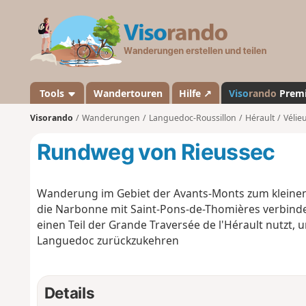
V
i
s
o
r
a
Tools
Wandertouren
Hilfe ↗
Viso
rando
Prem
n
Visorando
Wanderungen
Languedoc-Roussillon
Hérault
Vélie
d
o
Rundweg von Rieussec
Wanderung im Gebiet der Avants-Monts zum kleinen
die Narbonne mit Saint-Pons-de-Thomières verbinde
einen Teil der Grande Traversée de l'Hérault nutzt,
Languedoc zurückzukehren
Details