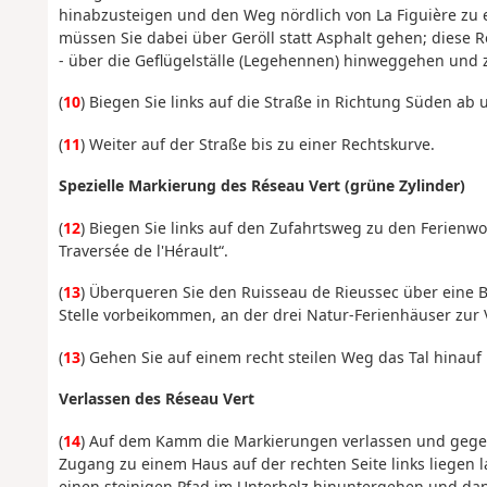
hinabzusteigen und den Weg nördlich von La Figuière zu err
müssen Sie dabei über Geröll statt Asphalt gehen; diese Ro
- über die Geflügelställe (Legehennen) hinweggehen und
(
10
) Biegen Sie links auf die Straße in Richtung Süden ab 
(
11
) Weiter auf der Straße bis zu einer Rechtskurve.
Spezielle Markierung des Réseau Vert (grüne Zylinder)
(
12
) Biegen Sie links auf den Zufahrtsweg zu den Ferienw
Traversée de l'Hérault“.
(
13
) Überqueren Sie den Ruisseau de Rieussec über eine B
Stelle vorbeikommen, an der drei Natur-Ferienhäuser zu
(
13
) Gehen Sie auf einem recht steilen Weg das Tal hinauf
Verlassen des Réseau Vert
(
14
) Auf dem Kamm die Markierungen verlassen und gegen
Zugang zu einem Haus auf der rechten Seite links liegen
einen steinigen Pfad im Unterholz hinuntergehen und d