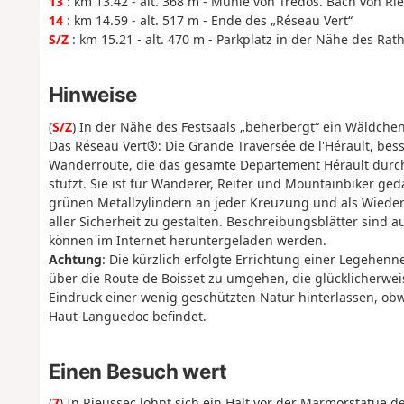
13
: km 13.42 - alt. 368 m - Mühle von Trédos. Bach von Ri
14
: km 14.59 - alt. 517 m - Ende des „Réseau Vert“
S/Z
: km 15.21 - alt. 470 m - Parkplatz in der Nähe des Rat
Hinweise
(
S/Z
) In der Nähe des Festsaals „beherbergt“ ein Wäldchen 
Das Réseau Vert®: Die Grande Traversée de l'Hérault, bes
Wanderroute, die das gesamte Departement Hérault durchq
stützt. Sie ist für Wanderer, Reiter und Mountainbiker ge
grünen Metallzylindern an jeder Kreuzung und als Wieder
aller Sicherheit zu gestalten. Beschreibungsblätter sind a
können im Internet heruntergeladen werden.
Achtung
: Die kürzlich erfolgte Errichtung einer Legehe
über die Route de Boisset zu umgehen, die glücklicherwei
Eindruck einer wenig geschützten Natur hinterlassen, obw
Haut-Languedoc befindet.
Einen Besuch wert
(
7
) In Rieussec lohnt sich ein Halt vor der Marmorstatue 