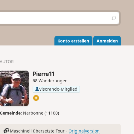
S
u
c
h
e
Konto erstellen
Anmelden
n
AUTOR
Pierre11
68 Wanderungen
Visorando-Mitglied
Gemeinde:
Narbonne (11100)
Maschinell übersetzte Tour -
Originalversion