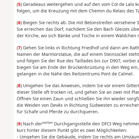
(
5
) Geradeaus weitergehen und auf den vom Col de Lalo
folgen, um die Kreuzung mit dem Chemin du Relais des Ta
(
6
) Biegen Sie rechts ab. Die mit Betonstreifen versehene 
Sie erreichen das Dorf, nachdem Sie den Bach Gleizes übe
der Kirche, wo sich Bänke und Tische in einem Wäldchen
(
7
) Gehen Sie links in Richtung Friedhof und dann am Rath
Namen der Marmorstatue, die auf einem Steinsockel steht.
und folgen Sie der Rue des Taillades bis zur D907, vorbei
biegen Sie am Ende der Brückenbrüstung in den Weg ein, 
gelangen in die Nähe des Reitzentrums Pont de Calmel.
(
8
) Umgehen Sie das Anwesen, indem Sie vor einem Gittert
dieser Stelle oft trocken ist, und gehen Sie an zwei mit 
Öffnen Sie einen Zaun und schließen Sie ihn wieder sorgfä
die Weiden von Devès in Richtung Südwesten zu erreiche
für Schafe und Pferde zu durchqueren.
vierten
(
9
) Nach der
Durchgangsstelle den DFCI-Weg nehmen.
kurz hinter diesem Punkt gibt es zwei Möglichkeiten:
- Umgehen Sie die Gebäude, indem Sie rechts am Umzäu