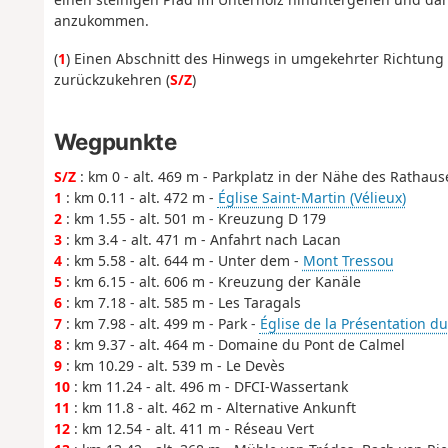
anzukommen.
(
1
) Einen Abschnitt des Hinwegs in umgekehrter Richtung
zurückzukehren (
S/Z
)
Wegpunkte
S/Z
: km 0 - alt. 469 m - Parkplatz in der Nähe des Rathaus
1
: km 0.11 - alt. 472 m -
Église Saint-Martin (Vélieux)
2
: km 1.55 - alt. 501 m - Kreuzung D 179
3
: km 3.4 - alt. 471 m - Anfahrt nach Lacan
4
: km 5.58 - alt. 644 m - Unter dem -
Mont Tressou
5
: km 6.15 - alt. 606 m - Kreuzung der Kanäle
6
: km 7.18 - alt. 585 m - Les Taragals
7
: km 7.98 - alt. 499 m - Park -
Église de la Présentation d
8
: km 9.37 - alt. 464 m - Domaine du Pont de Calmel
9
: km 10.29 - alt. 539 m - Le Devès
10
: km 11.24 - alt. 496 m - DFCI-Wassertank
11
: km 11.8 - alt. 462 m - Alternative Ankunft
12
: km 12.54 - alt. 411 m - Réseau Vert