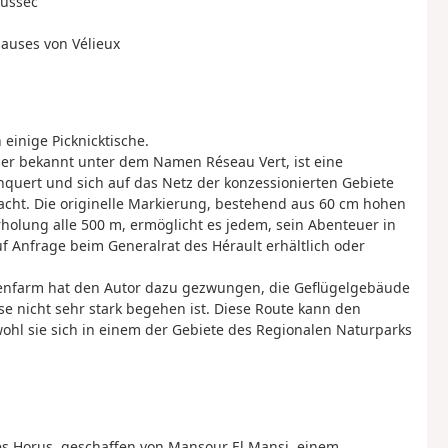
eussec
hauses von Vélieux
einige Picknicktische.
ser bekannt unter dem Namen Réseau Vert, ist eine
uert und sich auf das Netz der konzessionierten Gebiete
dacht. Die originelle Markierung, bestehend aus 60 cm hohen
holung alle 500 m, ermöglicht es jedem, sein Abenteuer in
uf Anfrage beim Generalrat des Hérault erhältlich oder
nnenfarm hat den Autor dazu gezwungen, die Geflügelgebäude
se nicht sehr stark begehen ist. Diese Route kann den
ohl sie sich in einem der Gebiete des Regionalen Naturparks
des Horus, geschaffen von Mansour El Mansi, einem