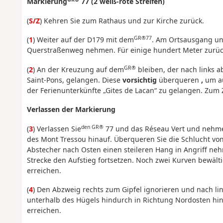
Markierung
77 (2 weiß-rote Streifen)
(
S/Z
) Kehren Sie zum Rathaus und zur Kirche zurück.
GR®77
(
1
) Weiter auf der D179 mit dem
. Am Ortsausgang und
Querstraßenweg nehmen. Für einige hundert Meter zurück
GR®
(
2
) An der Kreuzung auf dem
bleiben, der nach links a
Saint-Pons, gelangen. Diese
vorsichtig
überqueren
,
um au
der Ferienunterkünfte „Gites de Lacan“ zu gelangen. Zum
Verlassen der Markierung
den GR®
(
3
) Verlassen Sie
77 und das Réseau Vert und nehmen
des Mont Tressou hinauf. Überqueren Sie die Schlucht vo
Abstecher nach Osten einen steileren Hang in Angriff n
Strecke den Aufstieg fortsetzen. Noch zwei Kurven bewä
erreichen.
(
4
) Den Abzweig rechts zum Gipfel ignorieren und nach li
unterhalb des Hügels hindurch in Richtung Nordosten hi
erreichen.