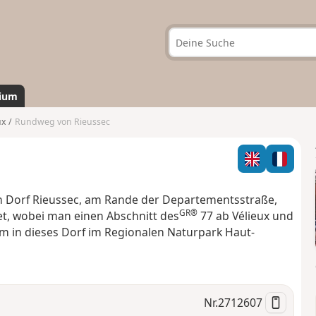
ium
ux
Rundweg von Rieussec
 Dorf Rieussec, am Rande der Departementsstraße,
GR®
t, wobei man einen Abschnitt des
77 ab Vélieux und
 um in dieses Dorf im Regionalen Naturpark Haut-
Nr.
2712607