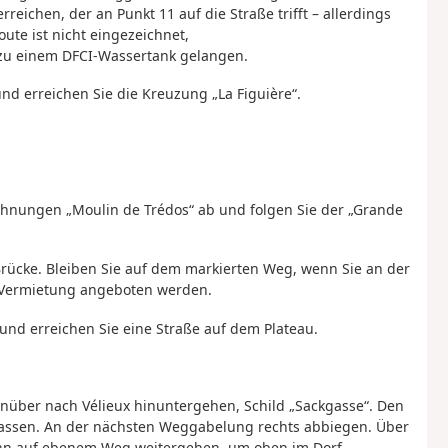
eichen, der an Punkt 11 auf die Straße trifft – allerdings
ute ist nicht eingezeichnet,
 zu einem DFCI-Wassertank gelangen.
und erreichen Sie die Kreuzung „La Figuière“.
ohnungen „Moulin de Trédos“ ab und folgen Sie der „Grande
rücke. Bleiben Sie auf dem markierten Weg, wenn Sie an der
r Vermietung angeboten werden.
 und erreichen Sie eine Straße auf dem Plateau.
über nach Vélieux hinuntergehen, Schild „Sackgasse“. Den
 lassen. An der nächsten Weggabelung rechts abbiegen. Über
ann auf ebenem Weg weitergehen, um oben im Dorf