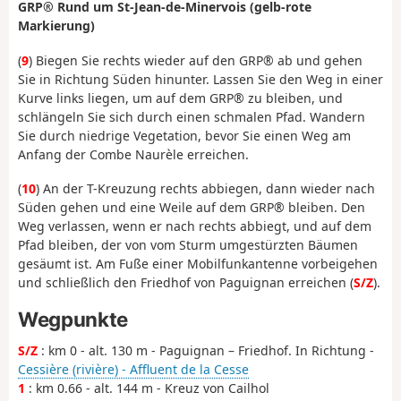
GRP® Rund um St-Jean-de-Minervois (gelb-rote
Markierung)
(
9
) Biegen Sie rechts wieder auf den GRP® ab und gehen
Sie in Richtung Süden hinunter. Lassen Sie den Weg in einer
Kurve links liegen, um auf dem GRP® zu bleiben, und
schlängeln Sie sich durch einen schmalen Pfad. Wandern
Sie durch niedrige Vegetation, bevor Sie einen Weg am
Anfang der Combe Naurèle erreichen.
(
10
) An der T-Kreuzung rechts abbiegen, dann wieder nach
Süden gehen und eine Weile auf dem GRP® bleiben. Den
Weg verlassen, wenn er nach rechts abbiegt, und auf dem
Pfad bleiben, der von vom Sturm umgestürzten Bäumen
gesäumt ist. Am Fuße einer Mobilfunkantenne vorbeigehen
und schließlich den Friedhof von Paguignan erreichen (
S/Z
).
Wegpunkte
S/Z
: km 0 - alt. 130 m - Paguignan – Friedhof. In Richtung -
Cessière (rivière) - Affluent de la Cesse
1
: km 0.66 - alt. 144 m - Kreuz von Cailhol