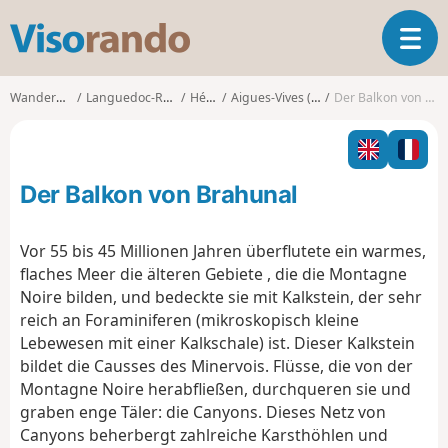
V
T
i
o
s
g
o
Wanderungen
Languedoc-Roussillon
Hérault
Aigues-Vives (Hérault)
Der Balkon von Brahunal
g
r
l
a
e
n
n
d
Der Balkon von Brahunal
a
o
v
i
Vor 55 bis 45 Millionen Jahren überflutete ein warmes,
g
flaches Meer
die älteren Gebiete
,
die die Montagne
a
Noire bilden, und bedeckte sie mit Kalkstein, der sehr
t
reich an Foraminiferen (mikroskopisch kleine
i
o
Lebewesen mit einer Kalkschale) ist. Dieser Kalkstein
n
bildet die Causses des Minervois. Flüsse, die von der
Montagne Noire herabfließen, durchqueren sie und
graben enge Täler: die Canyons.
Dieses Netz von
Canyons beherbergt zahlreiche Karsthöhlen und