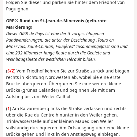
Folgen Sie dieser und parken Sie hinter dem Friedhof von
Paguignan.
GRP® Rund um St-Jean-de-Minervois (gelb-rote
Markierung)
Dieser GR® de Pays ist eine der 5 vorgeschlagenen
Rundwanderungen,
die
unter der Bezeichnung
„Tours en
Minervois, Saint-Chinian, Faugères“
zusammengefasst
sind und
eine 232 Kilometer lange Route durch die Gebiete und
Weinbaugebiete des westlichen Hérault bilden.
(
S/Z
) Vom Friedhof kehren Sie zur Straße zurück und biegen
rechts in Richtung Nordwesten ab, wobei Sie eine erste
Brücke überqueren. Überqueren Sie eine weitere kleine
Brücke (grünes Geländer) und beginnen Sie mit dem
Aufstieg bis zum Weiler Cailhol.
(
1
) Am Kalvarienberg links die Straße verlassen und rechts
über die Rue du Centre hinunter in den Weiler gehen.
Trinkwasserstelle auf der kleinen Mauer. Den Weiler
vollständig durchqueren. Am Ortsausgang über eine kleine
Brücke gehen und links in den Anstiegsweg einbiegen.