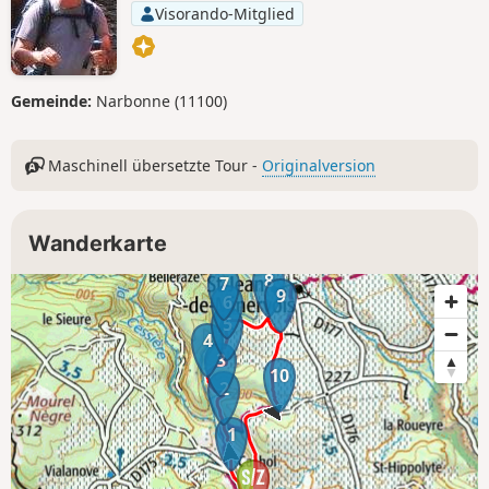
Visorando-Mitglied
Gemeinde:
Narbonne (11100)
Maschinell übersetzte Tour -
Originalversion
Wanderkarte
8
7
9
6
5
4
3
10
2
1