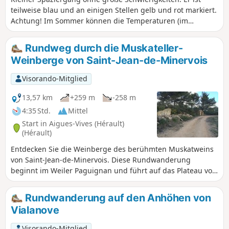
teilweise blau und an einigen Stellen gelb und rot markiert.
Achtung! Im Sommer können die Temperaturen (im
Schatten) über 35 °C steigen, und der Weg verläuft
größtenteils im Freien. Denken Sie daran, viel Wasser
Rundweg durch die Muskateller-
mitzunehmen und sich mit Sonnencreme einzureiben.
Weinberge von Saint-Jean-de-Minervois
Vergewissern Sie sich außerdem ab dem 15. August, dass
keine Treibjagd stattfindet.
Visorando-Mitglied
13,57 km
+259 m
-258 m
4:35 Std.
Mittel
Start in Aigues-Vives (Hérault)
(Hérault)
Entdecken Sie die Weinberge des berühmten Muskatweins
von Saint-Jean-de-Minervois. Diese Rundwanderung
beginnt im Weiler Paguignan und führt auf das Plateau von
Saint-Jean, dann hinunter ins Tal der Cesse nach Agel mit
seinem unter Denkmalschutz stehenden Schloss. Die Route
Rundwanderung auf den Anhöhen von
führt weiter in Richtung Cazelles und schließlich zurück
Vialanove
zum Ausgangspunkt.
Visorando-Mitglied