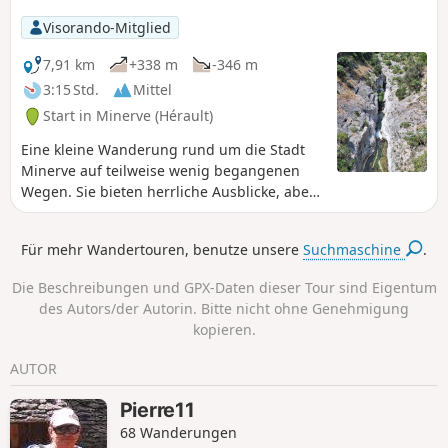
Visorando-Mitglied
7,91 km
+338 m
-346 m
3:15 Std.
Mittel
Start in Minerve (Hérault)
Eine kleine Wanderung rund um die Stadt
Minerve auf teilweise wenig begangenen
Wegen. Sie bieten herrliche Ausblicke, aber
Vorsicht für Personen, die Höhenangst
haben, an den Rändern des Canyon du
Für mehr Wandertouren, benutze unsere
Suchmaschine
.
Brian.
Die Beschreibungen und GPX-Daten dieser Tour sind Eigentum
des Autors/der Autorin. Bitte nicht ohne Genehmigung
kopieren.
AUTOR
Pierre11
68 Wanderungen