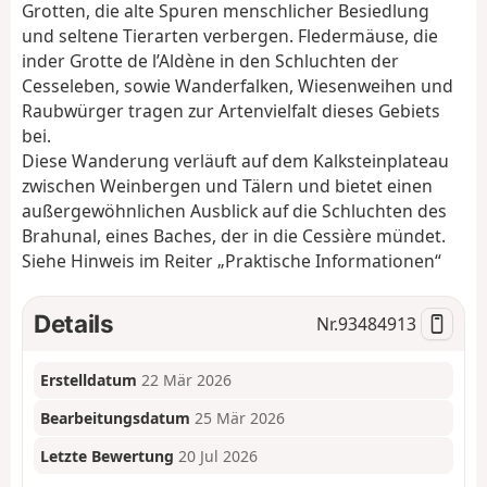
Grotten, die alte Spuren menschlicher Besiedlung
und seltene Tierarten verbergen. Fledermäuse, die
in
der Grotte de l’Aldène
in den Schluchten der
Cesse
leben
,
sowie Wanderfalken, Wiesenweihen und
Raubwürger tragen zur Artenvielfalt dieses Gebiets
bei.
Diese Wanderung verläuft auf dem Kalksteinplateau
zwischen Weinbergen und Tälern und bietet einen
außergewöhnlichen Ausblick auf die Schluchten des
Brahunal, eines Baches, der in die Cessière mündet.
Siehe Hinweis im Reiter „Praktische Informationen“
Details
Nr.
93484913
Erstelldatum
22 Mär 2026
Bearbeitungsdatum
25 Mär 2026
Letzte Bewertung
20 Jul 2026