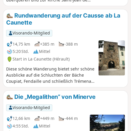
Dieuvaille oder Kirche du Trou gelangen. Auf
dem Weg geht es abwechselnd über alte
Rundwanderung auf der Causse ab La
Waldwege und durch Muskateller-
Caunette
Weinberge. Unterwegs gibt es immer wieder
schöne Ausblicke auf die Felsen von
Visorando-Mitglied
Barroubio. Je nach Jahreszeit kann man
wilde Iris, Ginster, Stechginster, Thymian
14,75 km
+385 m
-388 m
und Steineichen sehen.
5:20 Std.
Mittel
Start in La Caunette (Hérault)
Diese schöne Wanderung bietet sehr schöne
Ausblicke auf die Schluchten der Bäche
Coupiat, Fendaille und schließlich Trémenal.
Die Route ist vollständig markiert, weist
keine größeren Schwierigkeiten auf und
Die „Megalithen” von Minerve
kann bei Bedarf an verschiedenen Stellen
abgekürzt werden.
Visorando-Mitglied
12,66 km
+449 m
-444 m
4:55 Std.
Mittel