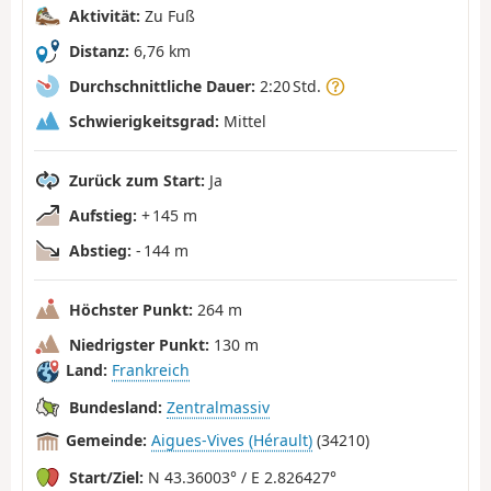
Aktivität:
Zu Fuß
Distanz:
6,76 km
Durchschnittliche Dauer:
2:20 Std.
Schwierigkeitsgrad:
Mittel
Zurück zum Start:
Ja
Aufstieg:
+ 145 m
Abstieg:
- 144 m
Höchster Punkt:
264 m
Niedrigster Punkt:
130 m
Land:
Frankreich
Bundesland:
Zentralmassiv
Gemeinde:
Aigues-Vives (Hérault)
(34210)
Start/Ziel:
N 43.36003° / E 2.826427°