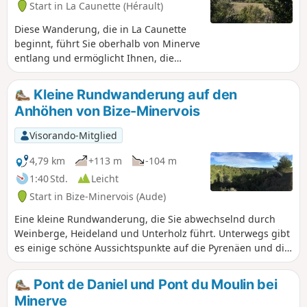
Start in La Caunette (Hérault)
Diese Wanderung, die in La Caunette
beginnt, führt Sie oberhalb von Minerve
entlang und ermöglicht Ihnen, die
Megalithen zu entdecken, die die Route
säumen. Sie durchqueren abwechselnd
Kleine Rundwanderung auf den
Weinberge, das Heideland mit Ginster,
Anhöhen von Bize-Minervois
Thymian, Stechginster, Steineichen und
einigen seltenen Unterholzarten.
Visorando-Mitglied
Achtung, am WPT1 ist die
Fußgängerbrücke aufgrund eines
4,79 km
+113 m
-104 m
Gemeindebeschlusses vom Juli 2017
1:40 Std.
Leicht
wegen Baufälligkeit für Fußgänger
Start in Bize-Minervois (Aude)
gesperrt (und verriegelt). Die
Fußgängerbrücke ist normalerweise
Eine kleine Rundwanderung, die Sie abwechselnd durch
wieder geöffnet, ein Parkplatz wird
Weinberge, Heideland und Unterholz führt. Unterwegs gibt
derzeit angelegt.
es einige schöne Aussichtspunkte auf die Pyrenäen und die
Ebene von Mivervois.
Pont de Daniel und Pont du Moulin bei
Minerve