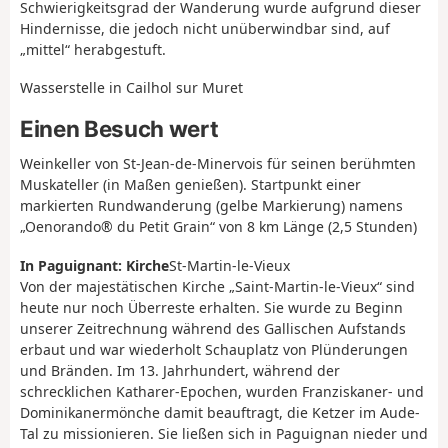
Schwierigkeitsgrad der Wanderung wurde aufgrund dieser
Hindernisse, die jedoch nicht unüberwindbar sind, auf
„mittel“ herabgestuft.
Wasserstelle in Cailhol sur Muret
Einen Besuch wert
Weinkeller von St-Jean-de-Minervois für seinen berühmten
Muskateller (in Maßen genießen). Startpunkt einer
markierten Rundwanderung (gelbe Markierung) namens
„Oenorando® du Petit Grain“ von 8 km Länge (2,5 Stunden)
In Paguignant: Kirche
St-Martin-le-Vieux
Von der majestätischen Kirche „Saint-Martin-le-Vieux“ sind
heute nur noch Überreste erhalten. Sie wurde zu Beginn
unserer Zeitrechnung während des Gallischen Aufstands
erbaut und war wiederholt Schauplatz von Plünderungen
und Bränden. Im 13. Jahrhundert, während der
schrecklichen Katharer-Epochen, wurden Franziskaner- und
Dominikanermönche damit beauftragt, die Ketzer im Aude-
Tal zu missionieren. Sie ließen sich in Paguignan nieder und