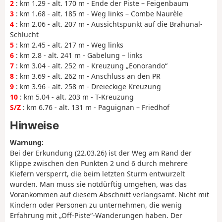
2
: km 1.29 - alt. 170 m - Ende der Piste – Feigenbaum
3
: km 1.68 - alt. 185 m - Weg links – Combe Naurèle
4
: km 2.06 - alt. 207 m - Aussichtspunkt auf die Brahunal-
Schlucht
5
: km 2.45 - alt. 217 m - Weg links
6
: km 2.8 - alt. 241 m - Gabelung – links
7
: km 3.04 - alt. 252 m - Kreuzung „Eonorando“
8
: km 3.69 - alt. 262 m - Anschluss an den PR
9
: km 3.96 - alt. 258 m - Dreieckige Kreuzung
10
: km 5.04 - alt. 203 m - T-Kreuzung
S/Z
: km 6.76 - alt. 131 m - Paguignan – Friedhof
Hinweise
Warnung:
Bei der Erkundung (22.03.26) ist der Weg am Rand der
Klippe zwischen den Punkten 2 und 6 durch mehrere
Kiefern versperrt, die beim letzten Sturm entwurzelt
wurden. Man muss sie notdürftig umgehen, was das
Vorankommen auf diesem Abschnitt verlangsamt. Nicht mit
Kindern oder Personen zu unternehmen, die wenig
Erfahrung mit „Off-Piste“-Wanderungen haben. Der