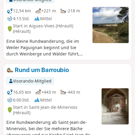
12,54 km
+221 m
-218 m
4:15 Std.
Mittel
Start in Aigues-Vives (Hérault)
(Hérault)
Eine kleine Rundwanderung, die im
Weiler Paguignan beginnt und Sie
durch Weinberge und Wälder führt,
vorbei an den Weilern Cailhol und
Vialanove. Auf dem Rückweg gibt es
Rund um Barroubio
eine geschützte Höhle zu sehen, in der
Fledermäuse nisten. Achtung!
Visorando-Mitglied
Verwenden Sie vorzugsweise die App
Visorando und laden Sie die Karte vor
16,65 km
+443 m
-443 m
Ihrer Abreise herunter, da die Gegend
6:00 Std.
Mittel
mindestens bis Ende 2022 noch immer
Start in Saint-Jean-de-Minervois
eine Funklücke aufweist...
(Hérault)
Eine Rundwanderung ab Saint-Jean-de-
Minervois, bei der Sie mehrere Bäche
überqueren und zur Kirche Saint-Jean de