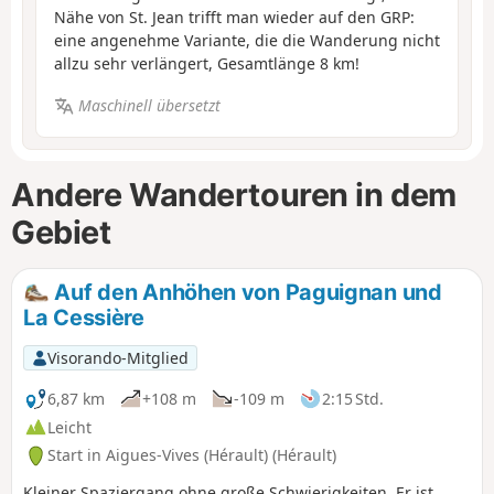
Nähe von St. Jean trifft man wieder auf den GRP:
eine angenehme Variante, die die Wanderung nicht
allzu sehr verlängert, Gesamtlänge 8 km!
Maschinell übersetzt
Andere Wandertouren in dem
Gebiet
Auf den Anhöhen von Paguignan und
La Cessière
Visorando-Mitglied
6,87 km
+108 m
-109 m
2:15 Std.
Leicht
Start in Aigues-Vives (Hérault) (Hérault)
Kleiner Spaziergang ohne große Schwierigkeiten. Er ist