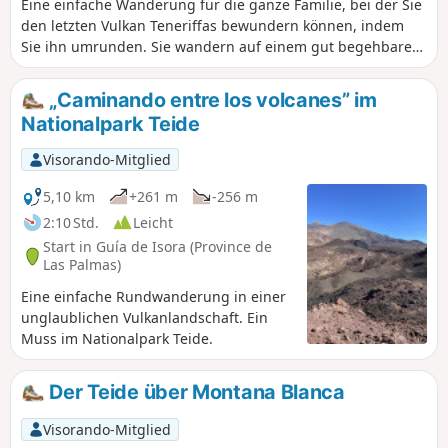
Eine einfache Wanderung für die ganze Familie, bei der Sie
den letzten Vulkan Teneriffas bewundern können, indem
Sie ihn umrunden. Sie wandern auf einem gut begehbaren
Weg inmitten der Vulkanasche. Das Massiv ist mehr oder
weniger dicht mit Kiefern bewachsen.
„Caminando entre los volcanes” im
Nationalpark Teide
Visorando-Mitglied
5,10 km
+261 m
-256 m
2:10 Std.
Leicht
Start in Guía de Isora (Province de
Las Palmas)
Eine einfache Rundwanderung in einer
unglaublichen Vulkanlandschaft. Ein
Muss im Nationalpark Teide.
Der Teide über Montana Blanca
Visorando-Mitglied