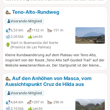
Bergrücken Macizo de Teno entdecken.
Teno-Alto-Rundweg
Visorando-Mitglied
6,53 km
+152 m
-151 m
2:20 Std.
Leicht
Start in Buenavista del Norte
(Province de Las Palmas)
Kleine Rundwanderung auf dem Plateau von Teno Alto,
inspiriert von der Route „Teno Alto Self-Guided Trail“ auf der
Website www.tenerifeon.es. Der Startpunkt ist der kleine
Platz im Dorfzentrum (Plaza de Teno). Die Route führt
zunächst über Wege durch Weideland zwischen
Auf den Anhöhen von Masca, vom
Bauernhöfen, auf denen Ziegen gezüchtet und Käse
Aussichtspunkt Cruz de Hilda aus
hergestellt wird. Anschließend erreicht man das Dorf,
indem man einen Vulkanhügel mit Höhlen umrundet.
Visorando-Mitglied
Schöne Ausblicke auf ländliche Landschaften, Weiden, das
Meer und die Insel Gomora sowie auf den Teide. Am Ende
4,64 km
+297 m
-296 m
bietet ein letzter Abschnitt (Hin- und Rückweg) mit
2:10 Std.
Leicht