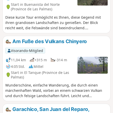
schattigen Abschnitten einen Ausblick auf die Punta del
Start in Buenavista del Norte
Teno. Zum Zeitpunkt der Wanderung (Mitte November 2023)
(Province de Las Palmas)
gab es im Dorf direkt am Platz die Bar Los Bailadreros, die
Diese kurze Tour ermöglicht es Ihnen, diese Gegend mit
geöffnet war und in der man essen und trinken konnte: Die
ihren grandiosen Landschaften zu genießen. Der Blick
Wanderung verläuft jedoch die meiste Zeit in der prallen
reicht weit, die Felswände sind beeindruckend.
Sonne. Sie wird übrigens von vielen Wanderern
Angenehmer Weg, der stetig zwischen Kaktusfeigen und
frequentiert, die weitaus anspruchsvollere Touren
anderer Vegetation aufsteigt. Selbst im Winter ist es ein
unternehmen.
Am Fuße des Vulkans Chinyero
Vergnügen, hier zu wandern, weit weg von den
Touristenströmen in Masca. Möglichkeit, die Wanderung
Visorando-Mitglied
auf diesem guten Weg um 1,5 km bis zur Cumbre Bolico zu
verlängern. Ich persönlich wurde durch den Nebel, der am
11,04 km
+315 m
-314 m
Ende des Tages aufkam, in meinem Elan gebremst.
4:05 Std.
Mittel
Start in El Tanque (Province de Las
Palmas)
Wunderschöne, einfache Wanderung, die durch einen
märchenhaften Wald, vorbei an einem schwarzen Vulkan
und durch felsige Landschaften führt. Leicht und
wunderschön. Mit Kindern im Alter von 6 und 9 Jahren ohne
Probleme durchgeführt.
Garachico, San Juan del Reparo,