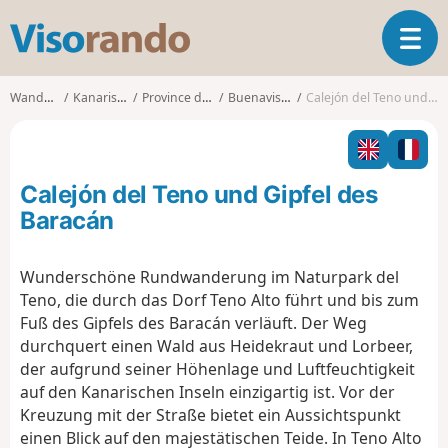
V
T
i
o
s
g
o
Wanderungen
Kanarische Inseln
Province de Las Palmas
Buenavista del Norte
Calejón del Teno und Gipfel des Baracán
g
r
l
a
e
n
n
d
Calejón del Teno und Gipfel des
a
o
v
Baracán
i
g
Wunderschöne Rundwanderung im Naturpark del
a
Teno, die durch das Dorf Teno Alto führt und bis zum
t
i
Fuß des Gipfels des Baracán verläuft. Der Weg
o
durchquert einen Wald aus Heidekraut und Lorbeer,
n
der aufgrund seiner Höhenlage und Luftfeuchtigkeit
auf den Kanarischen Inseln einzigartig ist. Vor der
Kreuzung mit der Straße bietet ein Aussichtspunkt
einen Blick auf den majestätischen Teide. In Teno Alto