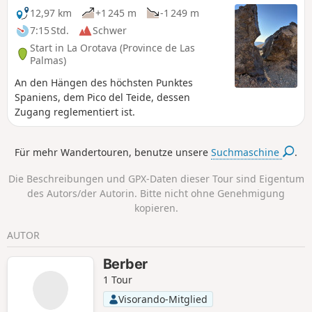
12,97 km
+1 245 m
-1 249 m
7:15 Std.
Schwer
Start in La Orotava (Province de Las
Palmas)
An den Hängen des höchsten Punktes
Spaniens, dem Pico del Teide, dessen
Zugang reglementiert ist.
Für mehr Wandertouren, benutze unsere
Suchmaschine
.
Die Beschreibungen und GPX-Daten dieser Tour sind Eigentum
des Autors/der Autorin. Bitte nicht ohne Genehmigung
kopieren.
AUTOR
Berber
1 Tour
Visorando-Mitglied