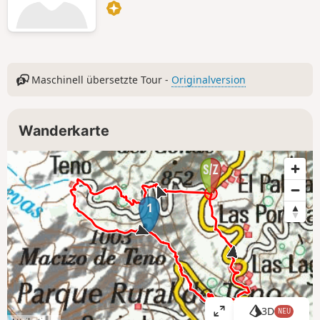
Maschinell übersetzte Tour -
Originalversion
Wanderkarte
1
3D
NEU
K