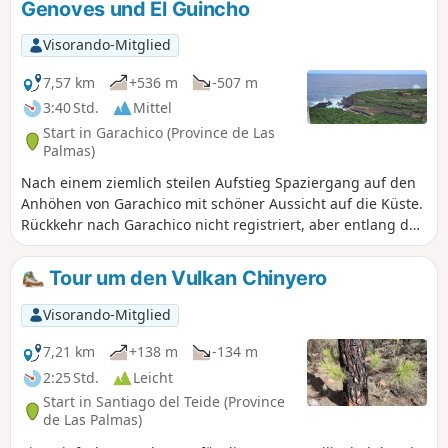
Genoves und El Guincho
Visorando-Mitglied
7,57 km
+536 m
-507 m
3:40 Std.
Mittel
Start in Garachico (Province de Las
Palmas)
Nach einem ziemlich steilen Aufstieg Spaziergang auf den
Anhöhen von Garachico mit schöner Aussicht auf die Küste.
Rückkehr nach Garachico nicht registriert, aber entlang der
Straße möglich. Achtung, der Zugang zu den
Bananenplantagen vom Strand El Guincho aus ist nicht
Tour um den Vulkan Chinyero
möglich.
Visorando-Mitglied
7,21 km
+138 m
-134 m
2:25 Std.
Leicht
Start in Santiago del Teide (Province
de Las Palmas)