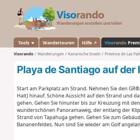
V
i
s
o
r
a
Tools
Wandertouren
Hilfe ↗
Viso
rando
Prem
n
Visorando
Wanderungen
Kanarische Inseln
Province de Las Pa
d
o
Playa de Santiago auf der
Start am Parkplatz am Strand. Nehmen Sie den GR®. 
Hait) hinauf. Schöne Aussicht auf den Strand und das
gehen. Gehen Sie hinunter bis zur Kreuzung mit d
wunderschönen Panoramaweg, der entlang der Klipp
Strand von Tapahuga gehen. Gehen Sie zum Gebäude 
Bananenfeldes. Nun sind Sie wieder am Golf angelan