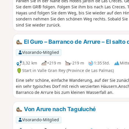
Parken Sie in der Nähe des Hotels Jardin de Las Creces. G
Sie dem GR® folgen. Folgen Sie ihm bis nach Las Creces. T
Hayas und folgen Sie dem Weg, bis Sie wieder auf den Hin
sondern nehmen Sie den schönen Weg rechts. Sobald Sie a
sind Sie wieder zurück.
El Guro – Barranco de Arrure – El salto
Visorando-Mitglied
3,32 km
+219 m
-219 m
1:35 Std.
Mitt
Start in Valle Gran Rey (Province de Las Palmas)
Eine sehr schöne, einfache Wanderung, auf der Sie zunäc
ein sehr typisches Dorf mit reich verzierten Häusern.Ans
Barranco de Arrure bis zum kleinen Wasserfall an.
Von Arure nach Taguluché
Visorando-Mitglied