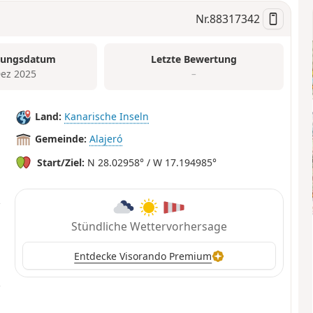
Nr.
88317342
tungsdatum
Letzte Bewertung
Dez 2025
–
Land:
Kanarische Inseln
Gemeinde:
Alajeró
Start/Ziel:
N 28.02958° / W 17.194985°
Stündliche Wettervorhersage
Entdecke Visorando Premium