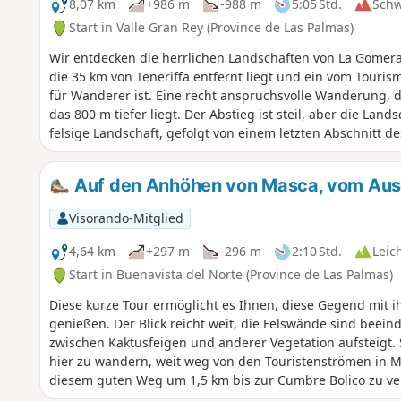
8,07 km
+986 m
-988 m
5:05 Std.
Sch
Start in Valle Gran Rey (Province de Las Palmas)
Wir entdecken die herrlichen Landschaften von La Gomera,
die 35 km von Teneriffa entfernt liegt und ein vom Touris
für Wanderer ist. Eine recht anspruchsvolle Wanderung, d
das 800 m tiefer liegt. Der Abstieg ist steil, aber die La
felsige Landschaft, gefolgt von einem letzten Abschnitt d
schließlich auf den Lavapfaden am Meer zu enden.
Auf den Anhöhen von Masca, vom Auss
Visorando-Mitglied
4,64 km
+297 m
-296 m
2:10 Std.
Leic
Start in Buenavista del Norte (Province de Las Palmas)
Diese kurze Tour ermöglicht es Ihnen, diese Gegend mit 
genießen. Der Blick reicht weit, die Felswände sind beei
zwischen Kaktusfeigen und anderer Vegetation aufsteigt. 
hier zu wandern, weit weg von den Touristenströmen in M
diesem guten Weg um 1,5 km bis zur Cumbre Bolico zu ve
Nebel, der am Ende des Tages aufkam, in meinem Elan g