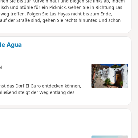
ehen Sie bis zur Kurve hinauf und biegen Sie links ab, indem
isch und Stühle für ein Picknick. Gehen Sie in Richtung Las
weg treffen. Folgen Sie Las Hayas nicht bis zum Ende,
uf der Straße sind, gehen Sie rechts hinunter. Und schon
 de Agua
el
hst das Dorf El Guro entdecken können,
chließend steigt der Weg entlang des