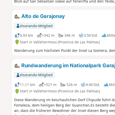
Blick auf San Sebastián sowie auf Teneriffa und den Teid
Alto de Garajonay
Visorando-Mitglied
9,93 km
+342 m
-346 m
3:50 Std.
Mitt
Start in Vallehermoso (Province de Las Palmas)
Wanderung zum höchsten Punkt der Insel La Gomera, dem
Rundwanderung im Nationalpark Gara
Visorando-Mitglied
11,11 km
+527 m
-526 m
4:40 Std.
Mit
Start in Vallehermoso (Province de Las Palmas)
Diese Wanderung im beschaulichen Dorf Chipude führt du
Fortaleza, dem heiligen Berg der Guanchen.Es besteht die
an, dass die früheren Bewohner der Insel diesen Berg weg