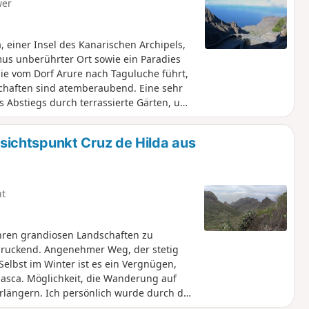
wer
 einer Insel des Kanarischen Archipels,
mus unberührter Ort sowie ein Paradies
ie vom Dorf Arure nach Taguluche führt,
ndschaften sind atemberaubend. Eine sehr
es Abstiegs durch terrassierte Gärten, um
ichtspunkt Cruz de Hilda aus
ht
ihren grandiosen Landschaften zu
ndruckend. Angenehmer Weg, der stetig
Selbst im Winter ist es ein Vergnügen,
asca. Möglichkeit, die Wanderung auf
rlängern. Ich persönlich wurde durch den
ebremst.