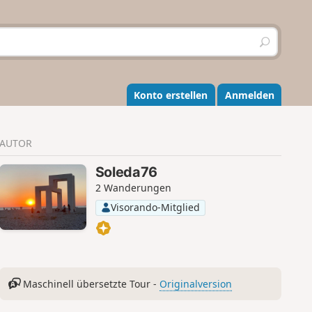
S
u
c
h
e
Konto erstellen
Anmelden
n
AUTOR
Soleda76
2 Wanderungen
Visorando-Mitglied
Maschinell übersetzte Tour -
Originalversion