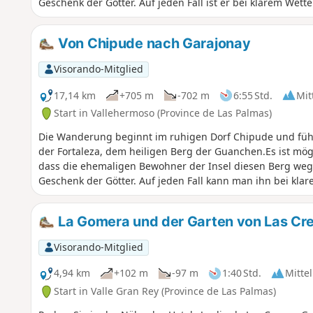
Geschenk der Götter. Auf jeden Fall ist er bei klarem Wet
Von Chipude nach Garajonay
Visorando-Mitglied
17,14 km
+705 m
-702 m
6:55 Std.
Mit
Start in Vallehermoso (Province de Las Palmas)
Die Wanderung beginnt im ruhigen Dorf Chipude und führ
der Fortaleza, dem heiligen Berg der Guanchen.Es ist mög
dass die ehemaligen Bewohner der Insel diesen Berg wege
Geschenk der Götter. Auf jeden Fall kann man ihn bei kla
La Gomera und der Garten von Las Cr
Visorando-Mitglied
4,94 km
+102 m
-97 m
1:40 Std.
Mittel
Start in Valle Gran Rey (Province de Las Palmas)