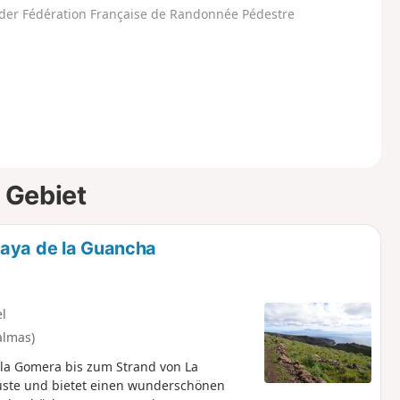
der Fédération Française de Randonnée Pédestre
 Gebiet
laya de la Guancha
el
almas)
la Gomera bis zum Strand von La
üste und bietet einen wunderschönen