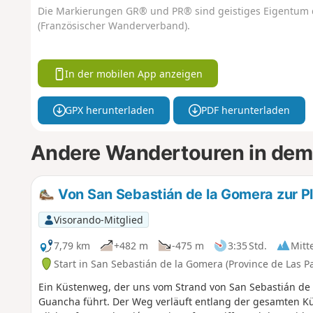
Die Markierungen GR® und PR® sind geistiges Eigentum 
(Französischer Wanderverband).
In der mobilen App anzeigen
GPX herunterladen
PDF herunterladen
Andere Wandertouren in dem
Von San Sebastián de la Gomera zur P
Visorando-Mitglied
7,79 km
+482 m
-475 m
3:35 Std.
Mitt
Start in San Sebastián de la Gomera (Province de Las P
Ein Küstenweg, der uns vom Strand von San Sebastián de 
Guancha führt. Der Weg verläuft entlang der gesamten K