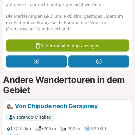
auf dieser Tour nicht haftbar gemacht werden.
Die Markierungen GR® und PR® sind geistiges Eigentum
der Fédération Française de Randonnée Pédestre
(Französischer Wanderverband).
In der mobilen App anzeigen
Andere Wandertouren in dem
Gebiet
Von Chipude nach Garajonay
Visorando-Mitglied
17,14 km
+705 m
-702 m
6:55 Std.