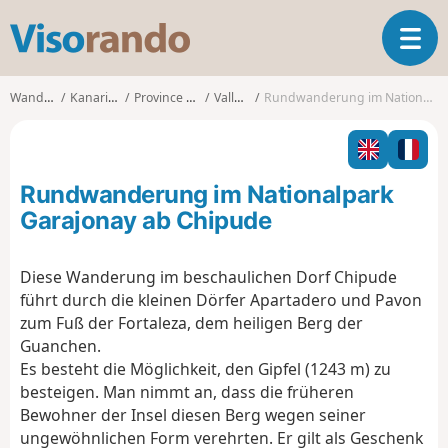
V
T
i
o
s
g
o
Wanderungen
Kanarische Inseln
Province de Las Palmas
Vallehermoso
Rundwanderung im Nationalpark Garajonay ab Chipude
g
r
l
a
e
n
n
d
Rundwanderung im Nationalpark
a
o
v
Garajonay ab Chipude
i
g
Diese Wanderung im beschaulichen Dorf Chipude
a
führt durch die kleinen Dörfer Apartadero und Pavon
t
i
zum Fuß der Fortaleza, dem heiligen Berg der
o
Guanchen.
n
Es besteht die Möglichkeit, den Gipfel (1243 m) zu
besteigen. Man nimmt an, dass die früheren
Bewohner der Insel diesen Berg wegen seiner
ungewöhnlichen Form verehrten. Er gilt als Geschenk