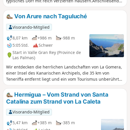
typisches Dorf mit reich verzierten Häusern.Anschließend
steigt der Weg entlang des Barranco de Arrure bis zum
kleinen Wasserfall an.
Von Arure nach Taguluché
Visorando-Mitglied
8,07 km
+986 m
-988 m
5:05 Std.
Schwer
Start in Valle Gran Rey (Province de
Las Palmas)
Wir entdecken die herrlichen Landschaften von La Gomera,
einer Insel des Kanarischen Archipels, die 35 km von
Teneriffa entfernt liegt und ein vom Tourismus unberührter
Ort sowie ein Paradies für Wanderer ist. Eine recht
anspruchsvolle Wanderung, die vom Dorf Arure nach
Hermigua – Vom Strand von Santa
Taguluche führt, das 800 m tiefer liegt. Der Abstieg ist steil,
Catalina zum Strand von La Caleta
aber die Landschaften sind atemberaubend. Eine sehr
felsige Landschaft, gefolgt von einem letzten Abschnitt des
Visorando-Mitglied
Abstiegs durch terrassierte Gärten, um schließlich auf den
Lavapfaden am Meer zu enden.
5,47 km
+385 m
-385 m