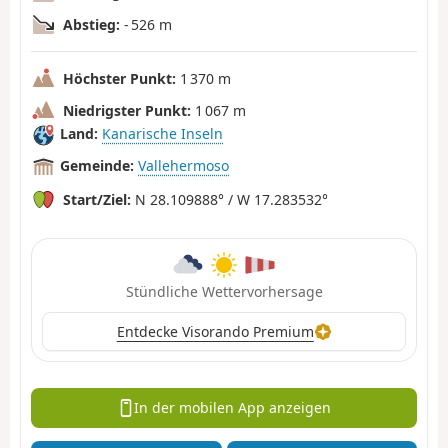
Abstieg:
- 526 m
Höchster Punkt:
1 370 m
Niedrigster Punkt:
1 067 m
Land:
Kanarische Inseln
Gemeinde:
Vallehermoso
Start/Ziel:
N 28.109888° / W 17.283532°
Stündliche Wettervorhersage
Entdecke Visorando Premium
In der mobilen App anzeigen