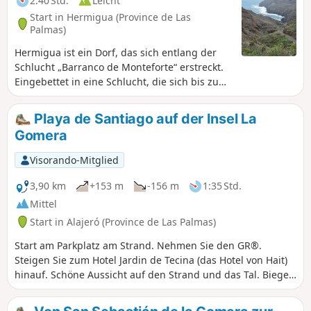
2:40 Std.
Leicht
Start in Hermigua (Province de Las
Palmas)
Hermigua ist ein Dorf, das sich entlang der
Schlucht „Barranco de Monteforte“ erstreckt.
Eingebettet in eine Schlucht, die sich bis zum
Horizont erstreckt, endet es am Strand von
Santa Catalina. Unsere Wanderung führt uns
Playa de Santiago auf der Insel La
vom Strand von Santa Catalina zum Strand
Gomera
von La Caleta.
Visorando-Mitglied
3,90 km
+153 m
-156 m
1:35 Std.
Mittel
Start in Alajeró (Province de Las Palmas)
Start am Parkplatz am Strand. Nehmen Sie den GR®.
Steigen Sie zum Hotel Jardin de Tecina (das Hotel von Hait)
hinauf. Schöne Aussicht auf den Strand und das Tal. Biegen
Sie rechts ab, um am Golfplatz entlang zu gehen. Gehen Sie
hinunter bis zur Kreuzung mit den beiden GR-Symbolen.