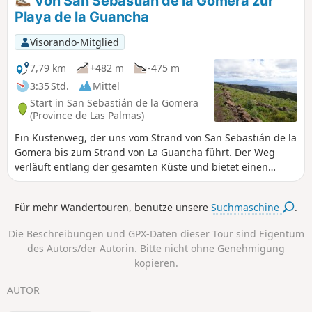
Von San Sebastián de la Gomera zur
Nehmen Sie den wunderschönen Panoramaweg, der
Playa de la Guancha
entlang der Klippe zurückführt. Natürlich können Sie auch
weiter zum Strand von Tapahuga gehen. Gehen Sie zum
Visorando-Mitglied
Gebäude von Fred Olsen und biegen Sie links ab, entlang
des Bananenfeldes. Nun sind Sie wieder am Golf angelangt.
7,79 km
+482 m
-475 m
3:35 Std.
Mittel
Start in San Sebastián de la Gomera
(Province de Las Palmas)
Ein Küstenweg, der uns vom Strand von San Sebastián de la
Gomera bis zum Strand von La Guancha führt. Der Weg
verläuft entlang der gesamten Küste und bietet einen
wunderschönen Blick auf San Sebastián sowie auf Teneriffa
und den Teide, den höchsten Berg Spaniens.
Für mehr Wandertouren, benutze unsere
Suchmaschine
.
Die Beschreibungen und GPX-Daten dieser Tour sind Eigentum
des Autors/der Autorin. Bitte nicht ohne Genehmigung
kopieren.
AUTOR