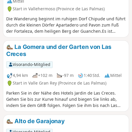
Mittel
Start in Vallehermoso (Province de Las Palmas)
Die Wanderung beginnt im ruhigen Dorf Chipude und führt
durch die kleinen Dörfer Apartadero und Pavon zum Fuß
der Fortaleza, dem heiligen Berg der Guanchen.Es ist
möglich, seinen Gipfel (1243 m) zu besteigen. Man nimmt
an, dass die ehemaligen Bewohner der Insel diesen Berg
La Gomera und der Garten von Las
wegen seiner ungewöhnlichen Form verehrten. Er ist ein
Creces
Geschenk der Götter. Auf jeden Fall kann man ihn bei
klarem Wetter von der Nachbarinsel La Palma aus sehen!
Visorando-Mitglied
4,94 km
+102 m
-97 m
1:40 Std.
Mittel
Start in Valle Gran Rey (Province de Las Palmas)
Parken Sie in der Nähe des Hotels Jardin de Las Creces.
Gehen Sie bis zur Kurve hinauf und biegen Sie links ab,
indem Sie dem GR® folgen. Folgen Sie ihm bis nach Las
Creces. Tisch und Stühle für ein Picknick. Gehen Sie in
Richtung Las Hayas und folgen Sie dem Weg, bis Sie wieder
Alto de Garajonay
auf den Hinweg treffen. Folgen Sie Las Hayas nicht bis zum
Ende, sondern nehmen Sie den schönen Weg rechts.
Visorando-Mitglied