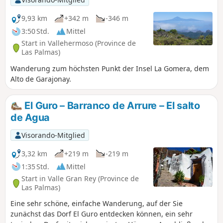
Sobald Sie auf der Straße sind, gehen Sie rechts hinunter.
Und schon sind Sie wieder zurück.
9,93 km
+342 m
-346 m
3:50 Std.
Mittel
Start in Vallehermoso (Province de
Las Palmas)
Wanderung zum höchsten Punkt der Insel La Gomera, dem
Alto de Garajonay.
El Guro – Barranco de Arrure – El salto
de Agua
Visorando-Mitglied
3,32 km
+219 m
-219 m
1:35 Std.
Mittel
Start in Valle Gran Rey (Province de
Las Palmas)
Eine sehr schöne, einfache Wanderung, auf der Sie
zunächst das Dorf El Guro entdecken können, ein sehr