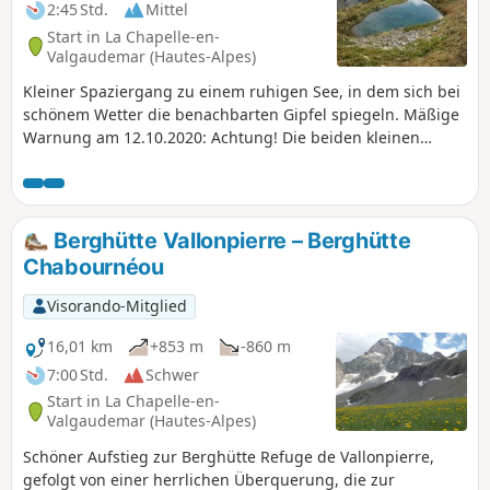
2:45 Std.
Mittel
Start in La Chapelle-en-
Valgaudemar (Hautes-Alpes)
Kleiner Spaziergang zu einem ruhigen See, in dem sich bei
schönem Wetter die benachbarten Gipfel spiegeln. Mäßige
Warnung am 12.10.2020: Achtung! Die beiden kleinen
Brücken über den Torrent du Lauzon wurden weggerissen.
Siehe die Mitteilung von Lnltrn vom 12.10.2020.
Berghütte Vallonpierre – Berghütte
Chabournéou
Visorando-Mitglied
16,01 km
+853 m
-860 m
7:00 Std.
Schwer
Start in La Chapelle-en-
Valgaudemar (Hautes-Alpes)
Schöner Aufstieg zur Berghütte Refuge de Vallonpierre,
gefolgt von einer herrlichen Überquerung, die zur