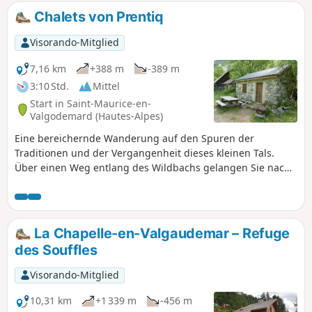
Chalets von Prentiq
Visorando-Mitglied
7,16 km
+388 m
-389 m
3:10 Std.
Mittel
Start in Saint-Maurice-en-
Valgodemard (Hautes-Alpes)
Eine bereichernde Wanderung auf den Spuren der
Traditionen und der Vergangenheit dieses kleinen Tals.
Über einen Weg entlang des Wildbachs gelangen Sie nach
Prentiq (in der Nähe der Alten), einem Ort von wilder
Schönheit mit zahlreichen Spuren des früheren
Hirtenlebens. Entdecken Sie einen Weiler, von dem nur
noch zwei Hütten, Ruinen und Trockenmauern übrig sind,
La Chapelle-en-Valgaudemar – Refuge
die an die Traditionen vergangener Zeiten erinnern. Auf
des Souffles
dem Rückweg über den Weg bieten sich Ihnen schöne
Ausblicke auf das Tal.
Visorando-Mitglied
10,31 km
+1 339 m
-456 m