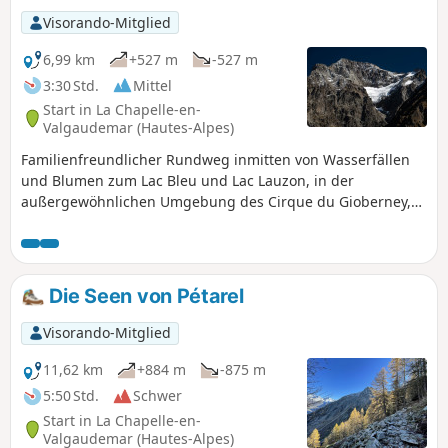
Visorando-Mitglied
6,99 km
+527 m
-527 m
3:30 Std.
Mittel
Start in La Chapelle-en-
Valgaudemar (Hautes-Alpes)
Familienfreundlicher Rundweg inmitten von Wasserfällen
und Blumen zum Lac Bleu und Lac Lauzon, in der
außergewöhnlichen Umgebung des Cirque du Gioberney,
oberhalb des Wasserfalls Voile de la Mariée. Warnung
Moderator vom 12.10.2020 : Achtung! Die beiden kleinen
Brücken, die über den Torrent du Lauzon führen, wurden
weggespült..
Die Seen von Pétarel
Visorando-Mitglied
11,62 km
+884 m
-875 m
5:50 Std.
Schwer
Start in La Chapelle-en-
Valgaudemar (Hautes-Alpes)