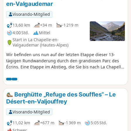
en-Valgaudemar
Abenteuer, bei dem Sie sich den Herausforderungen der
Bergwelt mit deutlichen Höhenunterschieden und teilweise
Visorando-Mitglied
technischen oder nicht markierten Passagen stellen
können.
13,60 km
+34 m
-1 219 m
4:00 Std.
Mittel
Start in La Chapelle-en-
Valgaudemar (Hautes-Alpes)
Wir befinden uns nun auf der letzten Etappe dieser 13-
tägigen Rundwanderung durch den grandiosen Parc des
Écrins. Eine Etappe im Abstieg, die Sie bis nach La Chapelle-
en-Valgaudemar führt, wo diese Reise vor 13 Tagen
begann. Ein herrlicher Start in die Etappe, während des
gesamten Abstiegs bis hin zu den Gletscherbächen. Das
Panorama ist von atemberaubender Schönheit, umgeben
Berghütte „Refuge des Souffles“ – Le
von den schönsten Gipfeln des südlichen Teils der Écrins,
Désert-en-Valjouffrey
und weckt in uns bereits ein Gefühl der Nostalgie für die
vergangenen 13 Tage. Rundwanderung ohne technische
Visorando-Mitglied
Schwierigkeiten.
11,02 km
+677 m
-1 369 m
5:05 Std.
Schwer