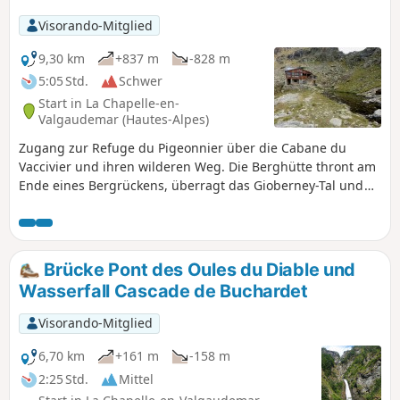
Visorando-Mitglied
9,30 km
+837 m
-828 m
5:05 Std.
Schwer
Start in La Chapelle-en-
Valgaudemar (Hautes-Alpes)
Zugang zur Refuge du Pigeonnier über die Cabane du
Vaccivier und ihren wilderen Weg. Die Berghütte thront am
Ende eines Bergrückens, überragt das Gioberney-Tal und
bietet einen Blick auf Gipfel wie Les Rouies, Les Bans und Le
Sirac.
Brücke Pont des Oules du Diable und
Wasserfall Cascade de Buchardet
Visorando-Mitglied
6,70 km
+161 m
-158 m
2:25 Std.
Mittel