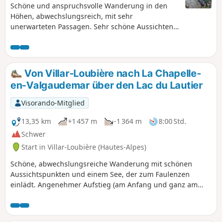
Schöne und anspruchsvolle Wanderung in den
Höhen, abwechslungsreich, mit sehr
unerwarteten Passagen. Sehr schöne Aussichten.
Vorsicht, zahlreiche schwierige und rutschige
Passagen. Bei nassem Wetter unbedingt zu
vermeiden.
Von Villar-Loubière nach La Chapelle-
en-Valgaudemar über den Lac du Lautier
Visorando-Mitglied
13,35 km
+1 457 m
-1 364 m
8:00 Std.
Schwer
Start in Villar-Loubière (Hautes-Alpes)
Schöne, abwechslungsreiche Wanderung mit schönen
Aussichtspunkten und einem See, der zum Faulenzen
einlädt. Angenehmer Aufstieg (am Anfang und ganz am
Ende etwas steil), im Schatten (früh am Morgen) auf gut der
Hälfte der Strecke; ziemlich langer und anstrengender
Abstieg über Geröllfelder. Ein gut gefüllter Tag. Nutzung