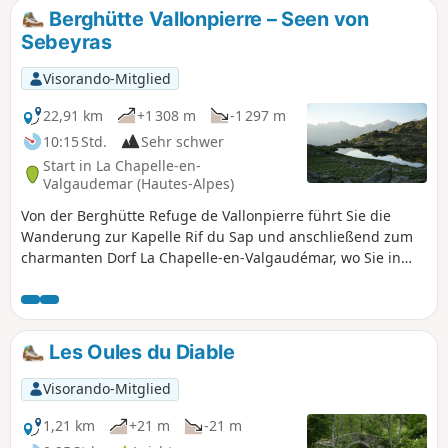
des Shuttle-Busses oder zwei Fahrzeuge einplanen.
Berghütte Vallonpierre – Seen von
Sebeyras
Visorando-Mitglied
22,91 km
+1 308 m
-1 297 m
10:15 Std.
Sehr schwer
Start in La Chapelle-en-
Valgaudemar (Hautes-Alpes)
Von der Berghütte Refuge de Vallonpierre führt Sie die
Wanderung zur Kapelle Rif du Sap und anschließend zum
charmanten Dorf La Chapelle-en-Valgaudémar, wo Sie in
einem lokalen Lebensmittelgeschäft eine Pause einlegen
können, um sich zu stärken. Die Route führt dann durch
den Staatswald Forêt Domaniale du Valgaudémar, bevor Sie
die wunderschönen Seen Lacs de Pétarel und Lac de
Les Oules du Diable
Sebeyras erreichen.
Visorando-Mitglied
1,21 km
+21 m
-21 m