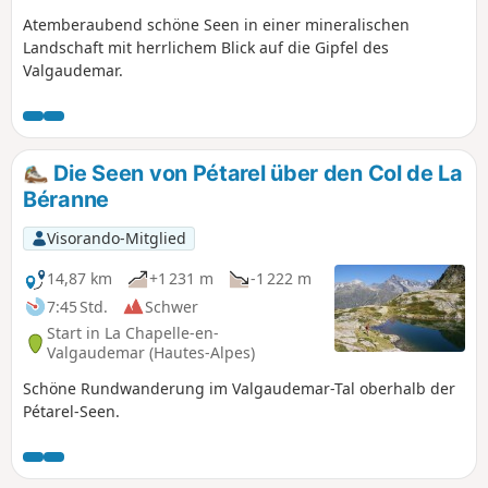
Atemberaubend schöne Seen in einer mineralischen
Landschaft mit herrlichem Blick auf die Gipfel des
Valgaudemar.
Die Seen von Pétarel über den Col de La
Béranne
Visorando-Mitglied
14,87 km
+1 231 m
-1 222 m
7:45 Std.
Schwer
Start in La Chapelle-en-
Valgaudemar (Hautes-Alpes)
Schöne Rundwanderung im Valgaudemar-Tal oberhalb der
Pétarel-Seen.