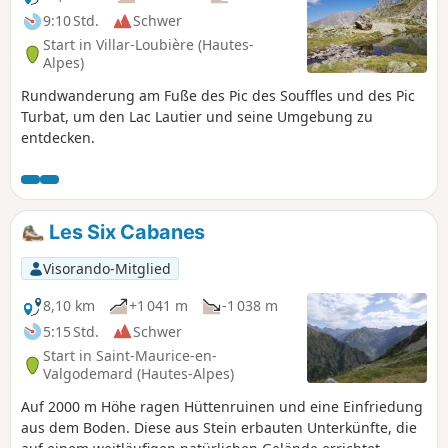
9:10 Std.
Schwer
Start in Villar-Loubière (Hautes-
Alpes)
Rundwanderung am Fuße des Pic des Souffles und des Pic
Turbat, um den Lac Lautier und seine Umgebung zu
entdecken.
Les Six Cabanes
Visorando-Mitglied
8,10 km
+1 041 m
-1 038 m
5:15 Std.
Schwer
Start in Saint-Maurice-en-
Valgodemard (Hautes-Alpes)
Auf 2000 m Höhe ragen Hüttenruinen und eine Einfriedung
aus dem Boden. Diese aus Stein erbauten Unterkünfte, die