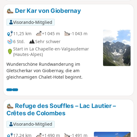
l'Olan (Achtung: technisch anspruchsvoller Pass). Vom Pass
aus können Sie die Landschaft bewundern, bevor Sie
Der Kar von Giobernay
gemächlich zur Refuge de l'Olan hinuntersteigen.
Visorando-Mitglied
11,25 km
+1 045 m
-1 043 m
6 Std.
Sehr schwer
Start in La Chapelle-en-Valgaudemar
(Hautes-Alpes)
Wunderschöne Rundwanderung im
Gletscherkar von Giobernay, die am
gleichnamigen Chalet-Hotel beginnt.
Refuge des Souffles – Lac Lautier –
Crêtes de Colombes
Visorando-Mitglied
17,24 km
+1 490 m
-1 491 m