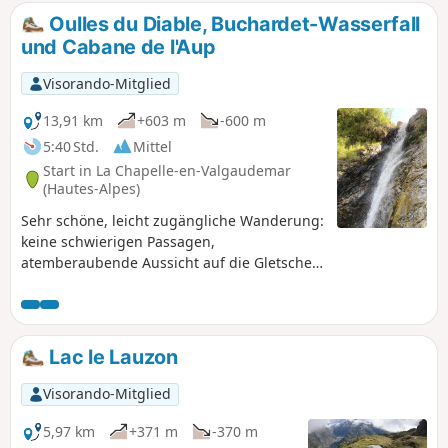
Oulles du Diable, Buchardet-Wasserfall
und Cabane de l'Aup
Visorando-Mitglied
13,91 km
+603 m
-600 m
5:40 Std.
Mittel
Start in La Chapelle-en-Valgaudemar
(Hautes-Alpes)
Sehr schöne, leicht zugängliche Wanderung:
keine schwierigen Passagen,
atemberaubende Aussicht auf die Gletscher
während der gesamten Strecke, regelmäßig
Wasserfälle, Murmeltiere, ein unglaubliches
Ende der Wanderung mit den Oulles du
Diable.
Lac le Lauzon
Visorando-Mitglied
5,97 km
+371 m
-370 m