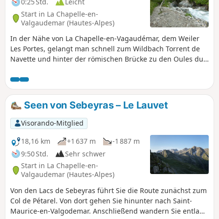
0:25 Std.
Leicht
Start in La Chapelle-en-
Valgaudemar (Hautes-Alpes)
In der Nähe von La Chapelle-en-Vagaudémar, dem Weiler
Les Portes, gelangt man schnell zum Wildbach Torrent de
Navette und hinter der römischen Brücke zu den Oules du
Diable mit ihren brodelnden Strudeltöpfen.
Seen von Sebeyras – Le Lauvet
Visorando-Mitglied
18,16 km
+1 637 m
-1 887 m
9:50 Std.
Sehr schwer
Start in La Chapelle-en-
Valgaudemar (Hautes-Alpes)
Von den Lacs de Sebeyras führt Sie die Route zunächst zum
Col de Pétarel. Von dort gehen Sie hinunter nach Saint-
Maurice-en-Valgodemar. Anschließend wandern Sie entlang