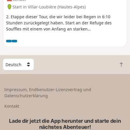
Start in Villar-Loubière (Hautes-Alpes)
2. Etappe dieser Tour, die wir leider bei Regen in 6:10
Stunden zurückgelegt haben. Start an der Refuge des
Souffles mit einem von Anfang an starken
Höhenunterschied bis zum Col de la Vaurze. Ein
anspruchsvoller Pass, von dem aus die Aussicht bei klarem
Wetter sicher herrlich sein muss. Ein Abstieg über
schieferbedeckten Boden, der bei Regen sehr rutschig ist.
Zahlreiche Erdrutsche. Die Belohnung: die Wanderherberge
W
Les Arias, wo wir herzlich empfangen wurden.
Z
ä
u
h
r
l
ü
e
Impressum, Endbenutzer-Lizenzvertrag und
c
e
Datenschutzerklärung
k
i
n
n
Kontakt
a
L
c
a
Lade dir jetzt die App herunter und starte dein
h
n
nächstes Abenteuer!
o
d