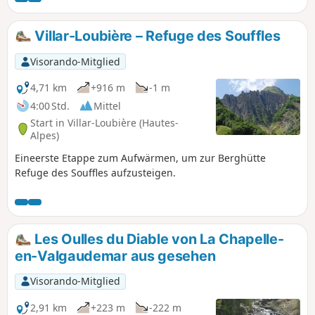
Villar-Loubière – Refuge des Souffles
Visorando-Mitglied
4,71 km
+916 m
-1 m
4:00 Std.
Mittel
Start in Villar-Loubière (Hautes-
Alpes)
Eineerste Etappe zum Aufwärmen, um zur Berghütte
Refuge des Souffles aufzusteigen.
Les Oulles du Diable von La Chapelle-
en-Valgaudemar aus gesehen
Visorando-Mitglied
2,91 km
+223 m
-222 m