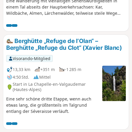
Eine Wanderung mit vielfältigen Sehenswürdigkeiten in
einem Tal abseits der Hauptverkehrsachsen: Kar,
Wildbäche, Almen, Lärchenwälder, teilweise steile Wege
oder ruhige Höhenwege.
Berghütte „Refuge de l’Olan“ –
Berghütte „Refuge du Clot“ (Xavier Blanc)
Visorando-Mitglied
13,33 km
+351 m
-1 285 m
4:50 Std.
Mittel
Start in La Chapelle-en-Valgaudemar
(Hautes-Alpes)
Eine sehr schöne dritte Etappe, wenn auch
etwas lang, die größtenteils im Talgrund
entlang der Séveraisse verläuft.