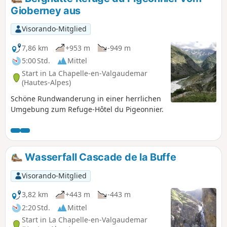
Gioberney aus
Visorando-Mitglied
7,86 km
+953 m
-949 m
5:00 Std.
Mittel
Start in La Chapelle-en-Valgaudemar
(Hautes-Alpes)
Schöne Rundwanderung in einer herrlichen
Umgebung zum Refuge-Hôtel du Pigeonnier.
Wasserfall Cascade de la Buffe
Visorando-Mitglied
3,82 km
+443 m
-443 m
2:20 Std.
Mittel
Start in La Chapelle-en-Valgaudemar