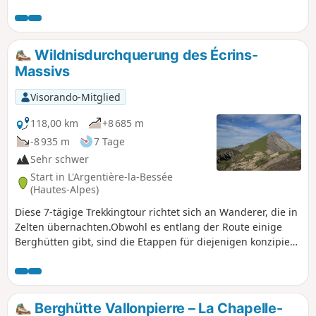
der alten Triftwege, um die Six Cabanes zu erreichen, und
steigen dann den Col de Menoux hinauf zum Lauvet.
Wildnisdurchquerung des Écrins-
Massivs
Visorando-Mitglied
118,00 km
+8 685 m
-8 935 m
7 Tage
Sehr schwer
Start in L'Argentière-la-Bessée
(Hautes-Alpes)
Diese 7-tägige Trekkingtour richtet sich an Wanderer, die in
Zelten übernachten.Obwohl es entlang der Route einige
Berghütten gibt, sind die Etappen für diejenigen konzipiert,
die mitten in der Natur schlafen möchten.Die Route führt
durch das Écrins-Massiv und bietet ein vollständiges
Eintauchen in die Alpenlandschaft, wo Sie die lokale Flora
und Fauna entdecken können.Sie ist ideal für Wanderer, die
Berghütte Vallonpierre – La Chapelle-
an das Gebirge gewöhnt sind, und bietet ein umfassendes