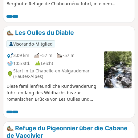
Berghütte Refuge de Chabournéou führt, in einem
Hochgebirgsgebiet unterhalb der eleganten Nordwand des
Sirac.
Les Oulles du Diable
Visorando-Mitglied
3,09 km
+57 m
-57 m
1:05 Std.
Leicht
Start in La Chapelle-en-Valgaudemar
(Hautes-Alpes)
Diese familienfreundliche Rundwanderung
führt entlang des Wildbachs bis zur
romanischen Brücke von Les Oulles und
weiter zu den sprudelnden Strudeltöpfen,
den „Oulles du Diable”.
Refuge du Pigeonnier über die Cabane
de Vaccivier