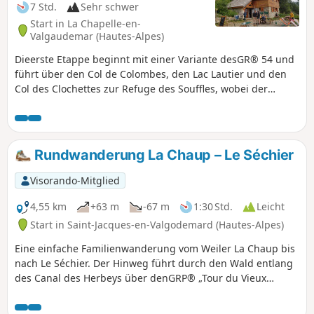
7 Std.
Sehr schwer
Start in La Chapelle-en-
Valgaudemar (Hautes-Alpes)
Dieerste Etappe beginnt mit einer Variante desGR® 54 und
führt über den Col de Colombes, den Lac Lautier und den
Col des Clochettes zur Refuge des Souffles, wobei der
Durchgang durch Villar-Loubière vermieden wird. Eine
anspruchsvolle Strecke mit 1400 Höhenmetern und steilen
Anstiegen gleich zu Beginn. Ein guter Einstieg für dieerste
Etappe und ein gutes Aufwärmen für den weiteren Verlauf
Rundwanderung La Chaup – Le Séchier
dieser Tour. Die bereits jetzt außergewöhnlichen
Landschaften lassen fabelhafte Etappen erahnen.
Visorando-Mitglied
4,55 km
+63 m
-67 m
1:30 Std.
Leicht
Start in Saint-Jacques-en-Valgodemard (Hautes-Alpes)
Eine einfache Familienwanderung vom Weiler La Chaup bis
nach Le Séchier. Der Hinweg führt durch den Wald entlang
des Canal des Herbeys über denGRP® „Tour du Vieux
Chaillol“, der Rückweg teilweise über die Straße und
anschließend entlang der Séveraisse.