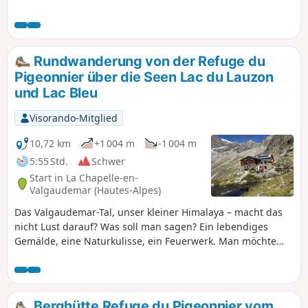
Plateau von Tirière verändert. Herrlicher Blick auf die
umliegenden Gipfel und das Tal von Valgaudemar.
Rundwanderung von der Refuge du
Pigeonnier über die Seen Lac du Lauzon
und Lac Bleu
Visorando-Mitglied
10,72 km
+1 004 m
-1 004 m
5:55 Std.
Schwer
Start in La Chapelle-en-
Valgaudemar (Hautes-Alpes)
Das Valgaudemar-Tal, unser kleiner Himalaya – macht das
nicht Lust darauf? Was soll man sagen? Ein lebendiges
Gemälde, eine Naturkulisse, ein Feuerwerk. Man möchte
gar nicht mehr herunterkommen.
Berghütte Refuge du Pigeonnier vom