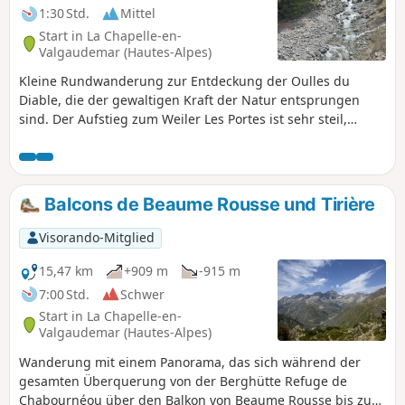
1:30 Std.
Mittel
Start in La Chapelle-en-
Valgaudemar (Hautes-Alpes)
Kleine Rundwanderung zur Entdeckung der Oulles du
Diable, die der gewaltigen Kraft der Natur entsprungen
sind. Der Aufstieg zum Weiler Les Portes ist sehr steil,
ebenso wie das Ende des Abstiegs. Seien Sie jedoch
vorsichtig an diesem gefährlichen Wildbach, an dem es
regelmäßig zu tragischen Unfällen kommt! Achtung! Einige
Meter nach der Pont du Diable ist der Weg gesperrt, da er
Balcons de Beaume Rousse und Tirière
aufgrund eines Erdrutsches nach Unwettern verschwunden
ist. Man muss umkehren.
Visorando-Mitglied
15,47 km
+909 m
-915 m
7:00 Std.
Schwer
Start in La Chapelle-en-
Valgaudemar (Hautes-Alpes)
Wanderung mit einem Panorama, das sich während der
gesamten Überquerung von der Berghütte Refuge de
Chabournéou über den Balkon von Beaume Rousse bis zum