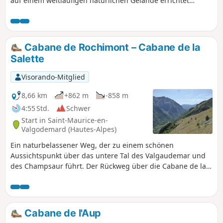
auf einem weitläufigen natürlichen Gelände errichtet
wurden, sind einen Abstecher wert. Die Überreste dieser
Behausungen versetzen uns zurück in die vergessene
Geschichte einer früheren Weidewirtschaft, wo man seiner
Fantasie auf den Spuren der Vorgehen, ihrer Geschichte
Cabane de Rochimont – Cabane de la
und ihrer Lebensweise freien Lauf lassen kann.
Salette
Visorando-Mitglied
8,66 km
+862 m
-858 m
4:55 Std.
Schwer
Start in Saint-Maurice-en-
Valgodemard (Hautes-Alpes)
Ein naturbelassener Weg, der zu einem schönen
Aussichtspunkt über das untere Tal des Valgaudemar und
des Champsaur führt. Der Rückweg über die Cabane de la
Salette ist einen Abstecher wert.
Cabane de l'Aup