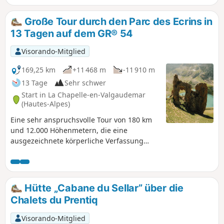
Große Tour durch den Parc des Ecrins in
13 Tagen auf dem GR® 54
Visorando-Mitglied
169,25 km
+11 468 m
-11 910 m
13 Tage
Sehr schwer
Start in La Chapelle-en-Valgaudemar
(Hautes-Alpes)
Eine sehr anspruchsvolle Tour von 180 km
und 12.000 Höhenmetern, die eine
ausgezeichnete körperliche Verfassung
erfordert. Grandiose Etappen dank der
Landschaften, der steilen Berge, der Pässe,
der Tier- und Pflanzenwelt sowie der
Farben. Der schönsteGR®, den wir je
Hütte „Cabane du Sellar” über die
gemacht haben. Die Tour wurde im August
Chalets du Prentiq
absolviert, der ideale Zeitpunkt, um die
schwierigsten Pässe zu überwinden, die zu
Visorando-Mitglied