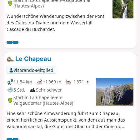
Start in La Chapelle-en-Valgaudemar
(Hautes-Alpes)
Wunderschöne Wanderung zwischen der Pont
des Oules du Diable und dem Wasserfall
Cascade du Buchardet.
Le Chapeau
Visorando-Mitglied
11,54 km
+1 369 m
-1 371 m
5 Std.
Sehr schwer
Start in La Chapelle-en-
Valgaudemar (Hautes-Alpes)
Eine sehr schöne Almwanderung führt zum Chapeau,
einem herrlichen Aussichtspunkt, von dem aus man das
Valgaudemar-Tal, die Gipfel des Olan und der Cime du
Vallon überblicken kann.