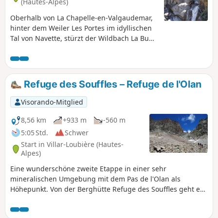
(Hautes-Alpes)
Oberhalb von La Chapelle-en-Valgaudemar,
hinter dem Weiler Les Portes im idyllischen
Tal von Navette, stürzt der Wildbach La Buffe
in Kaskaden 400 Meter die Klippen hinab.
Refuge des Souffles – Refuge de l'Olan
Visorando-Mitglied
8,56 km
+933 m
-560 m
5:05 Std.
Schwer
Start in Villar-Loubière (Hautes-
Alpes)
Eine wunderschöne zweite Etappe in einer sehr
mineralischen Umgebung mit dem Pas de l'Olan als
Höhepunkt. Von der Berghütte Refuge des Souffles geht es
weiter auf dem FernwanderwegGR® 54 zum Lac Lautier,
dann zum Col des Colombes und schließlich zum Pas de