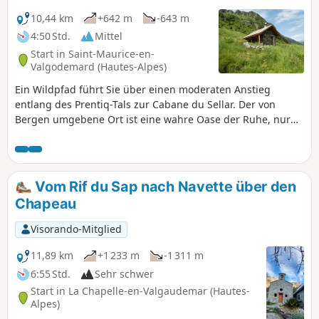
Beginn der Saison sicherlich noch
verschneit sind, wie La Muzelle, l'Aup
10,44 km
+642 m
-643 m
Martin, der Pas de la Cavale, de la Valette,
4:50 Std.
Mittel
Vallonpierre und de La Vaurze.
Start in Saint-Maurice-en-
Valgodemard (Hautes-Alpes)
Ein Wildpfad führt Sie über einen moderaten Anstieg
entlang des Prentiq-Tals zur Cabane du Sellar. Der von
Bergen umgebene Ort ist eine wahre Oase der Ruhe, nur
die Geräusche der Natur heißen Sie willkommen.
Vom Rif du Sap nach Navette über den
Chapeau
Visorando-Mitglied
11,89 km
+1 233 m
-1 311 m
6:55 Std.
Sehr schwer
Start in La Chapelle-en-Valgaudemar (Hautes-
Alpes)