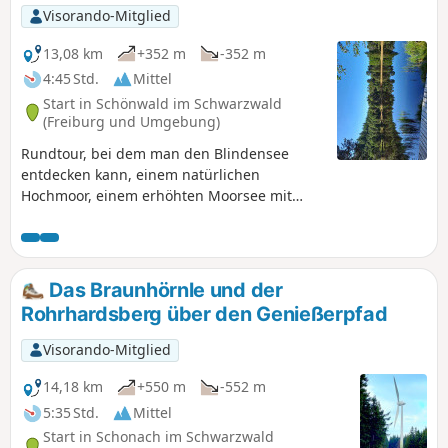
Visorando-Mitglied
13,08 km
+352 m
-352 m
4:45 Std.
Mittel
Start in Schönwald im Schwarzwald
(Freiburg und Umgebung)
Rundtour, bei dem man den Blindensee
entdecken kann, einem natürlichen
Hochmoor, einem erhöhten Moorsee mit
dichtem Baumbestand und geringer
Sichttiefe. Schöne Aussichtspunkte über
einen Teil des Naturparks Südschwarzwald.
Das Braunhörnle und der
Rohrhardsberg über den Genießerpfad
Visorando-Mitglied
14,18 km
+550 m
-552 m
5:35 Std.
Mittel
Start in Schonach im Schwarzwald