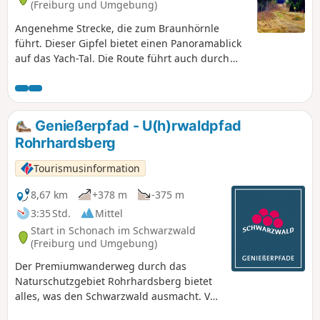
(Freiburg und Umgebung)
Angenehme Strecke, die zum Braunhörnle
führt. Dieser Gipfel bietet einen Panoramablick
auf das Yach-Tal. Die Route führt auch durch
das Naturschutzgebiet Rohrhardsberg. Die
Landschaften sind abwechslungsreich und
wechseln zwischen Wäldern, Weiden und
Wiesen.
Genießerpfad - U(h)rwaldpfad
Rohrhardsberg
Tourismusinformation
8,67 km
+378 m
-375 m
3:35 Std.
Mittel
Start in Schonach im Schwarzwald
(Freiburg und Umgebung)
Der Premiumwanderweg durch das
Naturschutzgebiet Rohrhardsberg bietet
alles, was den Schwarzwald ausmacht. Von
saftigen Weiden über Wiesen über Wälder