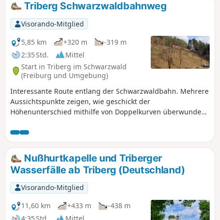
Triberg Schwarzwaldbahnweg
Visorando-Mitglied
5,85 km
+320 m
-319 m
2:35 Std.
Mittel
Start in Triberg im Schwarzwald
(Freiburg und Umgebung)
Interessante Route entlang der Schwarzwaldbahn. Mehrere
Aussichtspunkte zeigen, wie geschickt der
Höhenunterschied mithilfe von Doppelkurven überwunden
wurde. Unterwegs können Sie den größten Kuckuck der
Welt beobachten.
Nußhurtkapelle und Triberger
Wasserfälle ab Triberg (Deutschland)
Visorando-Mitglied
11,60 km
+433 m
-438 m
4:35 Std.
Mittel