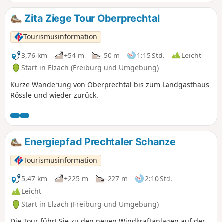
Zita Ziege Tour Oberprechtal
Tourismusinformation
3,76 km
+54 m
-50 m
1:15 Std.
Leicht
Start in Elzach (Freiburg und Umgebung)
Kurze Wanderung von Oberprechtal bis zum Landgasthaus
Rössle und wieder zurück.
Energiepfad Prechtaler Schanze
Tourismusinformation
5,47 km
+225 m
-227 m
2:10 Std.
Leicht
Start in Elzach (Freiburg und Umgebung)
Die Tour führt Sie zu den neuen Windkraftanlagen auf der