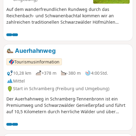
Auf dem wanderfreundlichen Rundweg durch das
Reichenbach- und Schwanenbachtal kommen wir an
zahlreichen traditionellen Schwarzwälder Höfmühlen
vorbei. Unterwegs erwarten uns schöne Aussichtspunkte
und ein romantisches Felsenlabyrinth. Eine
familienfreundliche Tour bei Hornberg.
Auerhahnweg
Tourismusinformation
10,28 km
+378 m
-380 m
4:00 Std.
Mittel
Start in Schramberg (Freiburg und Umgebung)
Der Auerhahnweg in Schramberg-Tennenbronn ist ein
Premiumweg und Schwarzwälder Genießerpfad und führt
auf 10,5 Kilometern durch herrliche Wälder und über
idyllische Wiesenpfade. Hier gab es Anfang des 20.
Jahrhunderts noch eine große Auerhuhn-Population.
Unterwegs gibt es immer wieder beeindruckende