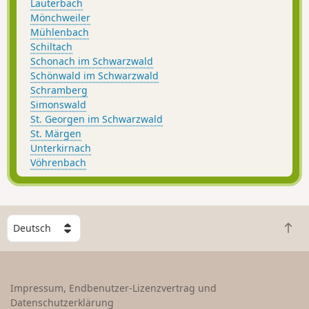
Lauterbach
Mönchweiler
Mühlenbach
Schiltach
Schonach im Schwarzwald
Schönwald im Schwarzwald
Schramberg
Simonswald
St. Georgen im Schwarzwald
St. Märgen
Unterkirnach
Vöhrenbach
W
Z
ä
u
h
r
l
ü
e
Impressum, Endbenutzer-Lizenzvertrag und
c
e
Datenschutzerklärung
k
i