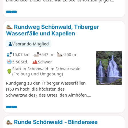
Feuchtgebieten umgeben , in denen zahlreiche seltene
Pflanzenarten wachsen.
Rundweg Schönwald, Triberger
Wasserfälle und Kapellen
Visorando-Mitglied
15,07 km
+547 m
-550 m
5:50 Std.
Schwer
Start in Schönwald im Schwarzwald
(Freiburg und Umgebung)
Rundgang zu den Triberger Wasserfällen
(163 m hoch, die höchsten des
Schwarzwaldes), des Ortes, den Almhöfen,
der Nusshurtkapelle und der
Clausenhofkapelle.
Runde Schönwald - Blindensee