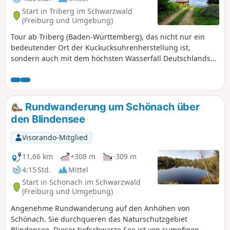
Start in Triberg im Schwarzwald
(Freiburg und Umgebung)
Tour ab Triberg (Baden-Württemberg), das nicht nur ein
bedeutender Ort der Kuckucksuhrenherstellung ist,
sondern auch mit dem höchsten Wasserfall Deutschlands
aufwartet. Für alle zugängliche Wanderung. Die
Rundwanderung umfasst zwei Abschnitte: Eine große 9-km-
Strecke durch Wälder und über Bergwiesen lässt Sie
wunderschöne Landschaften entdecken. Die kleine 2,3-km-
Rundwanderung um Schönach über
Strecke führt zum Wasserfall, der leider sehr viel von
den Blindensee
Touristen besucht wird. Der Zugang ist daher sehr stark
ausgebaut und kostenpflichtig (8 €).
Visorando-Mitglied
11,66 km
+308 m
-309 m
4:15 Std.
Mittel
Start in Schonach im Schwarzwald
(Freiburg und Umgebung)
Angenehme Rundwanderung auf den Anhöhen von
Schönach. Sie durchqueren das Naturschutzgebiet
Blindensee. Dieser tiefschwarze See ist von sumpfigen