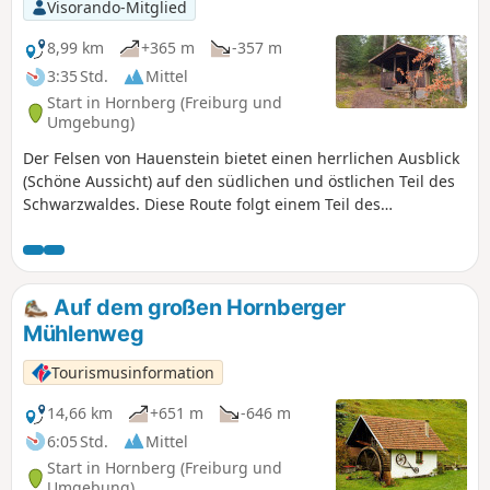
Visorando-Mitglied
8,99 km
+365 m
-357 m
3:35 Std.
Mittel
Start in Hornberg (Freiburg und
Umgebung)
Der Felsen von Hauenstein bietet einen herrlichen Ausblick
(Schöne Aussicht) auf den südlichen und östlichen Teil des
Schwarzwaldes. Diese Route folgt einem Teil des
Schwarzwald-West-Wegs und führt durch schöne Wälder
oberhalb von Niederwasser.
Auf dem großen Hornberger
Mühlenweg
Tourismusinformation
14,66 km
+651 m
-646 m
6:05 Std.
Mittel
Start in Hornberg (Freiburg und
Umgebung)