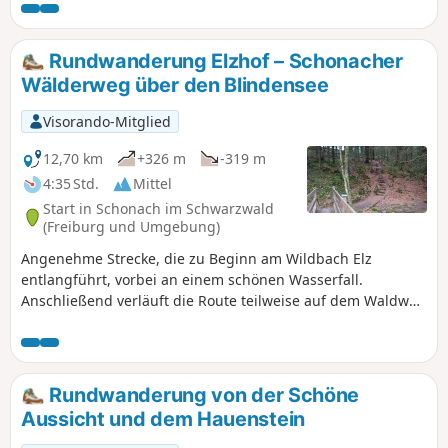
und Moore, einem Wasserfall und immer
wieder tolle Ausblicke. Kuckucksuhren in
allen Formen und Farben zieren die
Rundwanderung Elzhof – Schonacher
Wälder und sorgen für ein spezielles
Wälderweg über den Blindensee
Wandererlebnis!
Visorando-Mitglied
12,70 km
+326 m
-319 m
4:35 Std.
Mittel
Start in Schonach im Schwarzwald
(Freiburg und Umgebung)
Angenehme Strecke, die zu Beginn am Wildbach Elz
entlangführt, vorbei an einem schönen Wasserfall.
Anschließend verläuft die Route teilweise auf dem Waldweg
von Schonach, dann durch das Naturschutzgebiet
Blindenhöhe und am Blindensee entlang.
Rundwanderung von der Schöne
Aussicht und dem Hauenstein