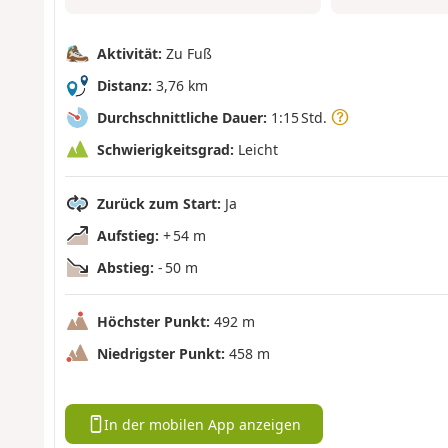
Aktivität:
Zu Fuß
Distanz:
3,76 km
Durchschnittliche Dauer:
1:15 Std.
Schwierigkeitsgrad:
Leicht
Zurück zum Start:
Ja
Aufstieg:
+ 54 m
Abstieg:
- 50 m
Höchster Punkt:
492 m
Niedrigster Punkt:
458 m
In der mobilen App anzeigen