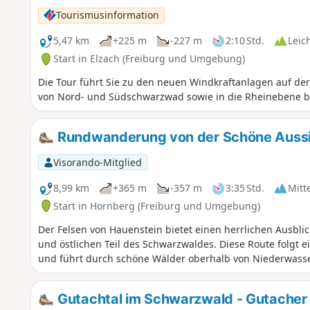
Tourismusinformation
5,47 km
+225 m
-227 m
2:10 Std.
Leic
Start in Elzach (Freiburg und Umgebung)
Die Tour führt Sie zu den neuen Windkraftanlagen auf d
von Nord- und Südschwarzwad sowie in die Rheinebene bi
Rundwanderung von der Schöne Aussi
Visorando-Mitglied
8,99 km
+365 m
-357 m
3:35 Std.
Mitt
Start in Hornberg (Freiburg und Umgebung)
Der Felsen von Hauenstein bietet einen herrlichen Ausblic
und östlichen Teil des Schwarzwaldes. Diese Route folgt
und führt durch schöne Wälder oberhalb von Niederwasse
Gutachtal im Schwarzwald - Gutacher 