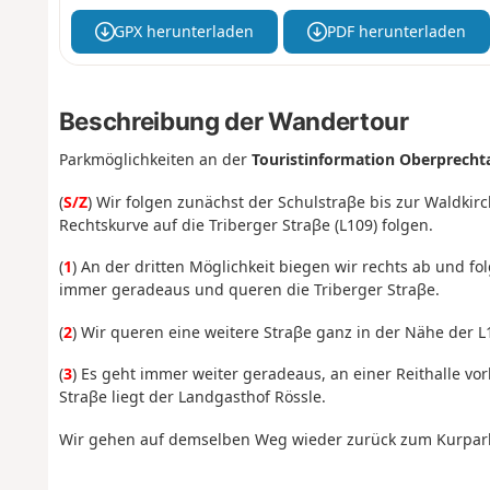
GPX herunterladen
PDF herunterladen
Beschreibung der Wandertour
Parkmöglichkeiten an der
Touristinformation Oberprecht
(
S/Z
) Wir folgen zunächst der Schulstraβe bis zur Waldkirc
Rechtskurve auf die Triberger Straβe (L109) folgen.
(
1
) An der dritten Möglichkeit biegen wir rechts ab und 
immer geradeaus und queren die Triberger Straβe.
(
2
) Wir queren eine weitere Straβe ganz in der Nähe der L
(
3
) Es geht immer weiter geradeaus, an einer Reithalle vor
Straβe liegt der Landgasthof Rössle.
Wir gehen auf demselben Weg wieder zurück zum Kurpark 