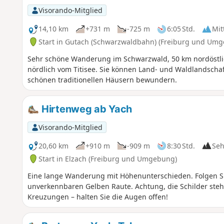
Visorando-Mitglied
14,10 km
+731 m
-725 m
6:05 Std.
Mit
Start in Gutach (Schwarzwaldbahn) (Freiburg und Um
Sehr schöne Wanderung im Schwarzwald, 50 km nordöstli
nördlich vom Titisee. Sie können Land- und Waldlandscha
schönen traditionellen Häusern bewundern.
Hirtenweg ab Yach
Visorando-Mitglied
20,60 km
+910 m
-909 m
8:30 Std.
Seh
Start in Elzach (Freiburg und Umgebung)
Eine lange Wanderung mit Höhenunterschieden. Folgen Si
unverkennbaren Gelben Raute. Achtung, die Schilder ste
Kreuzungen – halten Sie die Augen offen!