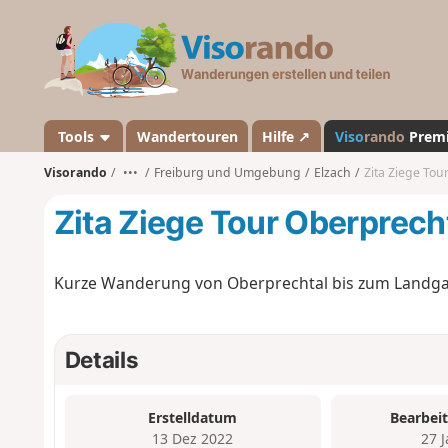
V
i
s
o
r
a
Tools
Wandertouren
Hilfe ↗
Viso
rando
Prem
n
Visorando
•••
Freiburg und Umgebung
Elzach
Zita Ziege Tou
d
o
Zita Ziege Tour Oberprech
Kurze Wanderung von Oberprechtal bis zum Landgas
Details
Erstelldatum
Bearbei
13 Dez 2022
27 