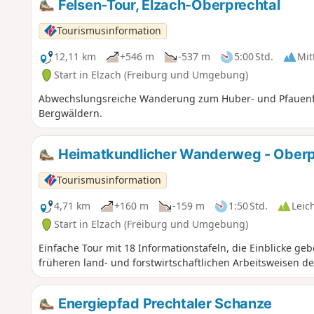
Felsen-Tour, Elzach-Oberprechtal
Tourismusinformation
12,11 km
+546 m
-537 m
5:00 Std.
Mit
Start in Elzach (Freiburg und Umgebung)
Abwechslungsreiche Wanderung zum Huber- und Pfauenfe
Bergwäldern.
Heimatkundlicher Wanderweg - Oberp
Tourismusinformation
4,71 km
+160 m
-159 m
1:50 Std.
Leic
Start in Elzach (Freiburg und Umgebung)
Einfache Tour mit 18 Informationstafeln, die Einblicke ge
früheren land- und forstwirtschaftlichen Arbeitsweisen de
Energiepfad Prechtaler Schanze