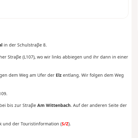
al
in der Schulstraβe 8.
her Straβe (L107), wo wir links abbiegen und ihr dann in einer
folgen dem Weg am Ufer der
Elz
entlang. Wir folgen dem Weg
109.
bei bis zur Straβe
Am Wittenbach
. Auf der anderen Seite der
und der Touristinformation (
S/Z
).