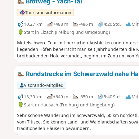
Brotweg - Yach-Tal
Tourismusinformation
10,27 km
+488 m
-486 m
4:20 Std.
Mit
Start in Elzach (Freiburg und Umgebung)
Mittelschwere Tour mit herrlichen Ausblicken und untersc
liegenden Höfen beherrscht man seit Jahrhunderten die 
brotbackenden Höfe verbindet, beginnt im Zentrum von Y
Rundstrecke im Schwarzwald nahe H
Visorando-Mitglied
13,30 km
+649 m
-650 m
5:40 Std.
Mit
Start in Hausach (Freiburg und Umgebung)
Sehr schöne Wanderung im Schwarzwald, 50 km nordöstlic
vom Titisee. Sie können Land- und Waldlandschaften sow
traditionellen Häusern bewundern.