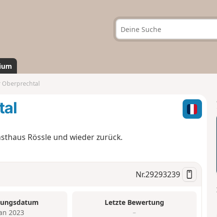
ium
r Oberprechtal
tal
thaus Rössle und wieder zurück.
Nr.
29293239
tungsdatum
Letzte Bewertung
Jan 2023
–