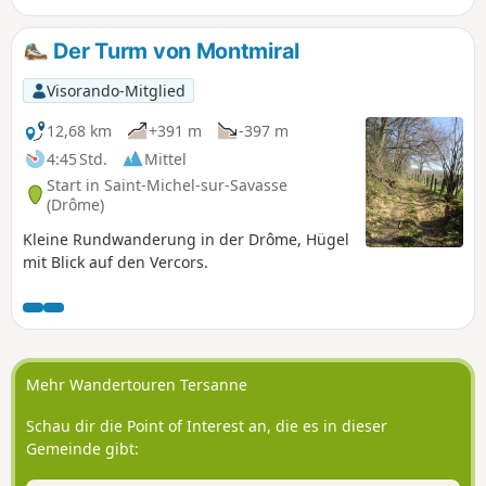
Bleue und des Croix Rouge. Teilweise
schattige Strecke.
Der Turm von Montmiral
Visorando-Mitglied
12,68 km
+391 m
-397 m
4:45 Std.
Mittel
Start in Saint-Michel-sur-Savasse
(Drôme)
Kleine Rundwanderung in der Drôme, Hügel
mit Blick auf den Vercors.
Mehr Wandertouren Tersanne
Schau dir die Point of Interest an, die es in dieser
Gemeinde gibt: