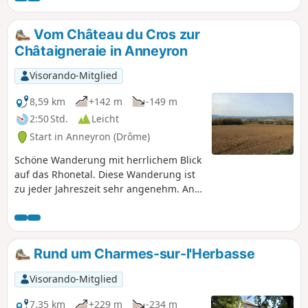
wurde, das Château du Double besichtigen und ein Rätsel
lösen.
Vom Château du Cros zur
Châtaigneraie in Anneyron
Visorando-Mitglied
8,59 km
+142 m
-149 m
2:50 Std.
Leicht
Start in Anneyron (Drôme)
Schöne Wanderung mit herrlichem Blick
auf das Rhonetal. Diese Wanderung ist
zu jeder Jahreszeit sehr angenehm. An
einigen Stellen bietet sie auch
Pilzsammlern eine gute Gelegenheit. AN
ALLE WANDERER (SES), DIE MEINE
WANDERUNGEN ABSOLVIEREN: Sie
Rund um Charmes-sur-l'Herbasse
können Fotos hochladen und den
Standort auf der Route angeben.
Visorando-Mitglied
7,35 km
+229 m
-234 m