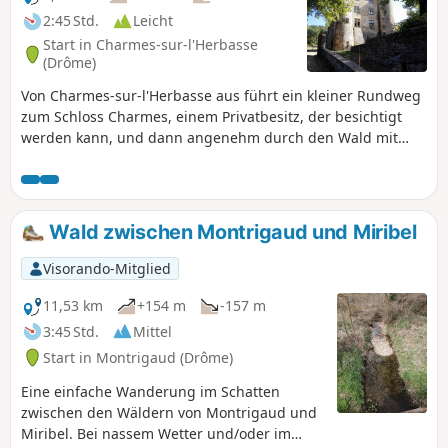
2:45 Std.
Leicht
Start in Charmes-sur-l'Herbasse
(Drôme)
Von Charmes-sur-l'Herbasse aus führt ein kleiner Rundweg
zum Schloss Charmes, einem Privatbesitz, der besichtigt
werden kann, und dann angenehm durch den Wald mit
einigen Aussichtspunkten auf die umliegenden Hügel.
Wald zwischen Montrigaud und Miribel
Visorando-Mitglied
11,53 km
+154 m
-157 m
3:45 Std.
Mittel
Start in Montrigaud (Drôme)
Eine einfache Wanderung im Schatten
zwischen den Wäldern von Montrigaud und
Miribel. Bei nassem Wetter und/oder im