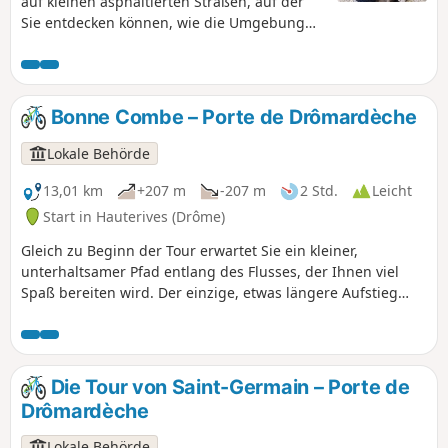
auf kleinen asphaltierten Straßen, auf der
Sie entdecken können, wie die Umgebung
von Facteur Cheval ausgesehen haben
könnte. Vielleicht waren sogar einige
Abschnitte der Strecke Teil seiner Tour!
Bonne Combe – Porte de Drômardèche
Lokale Behörde
13,01 km
+207 m
-207 m
2 Std.
Leicht
Start in Hauterives (Drôme)
Gleich zu Beginn der Tour erwartet Sie ein kleiner,
unterhaltsamer Pfad entlang des Flusses, der Ihnen viel
Spaß bereiten wird. Der einzige, etwas längere Aufstieg
führt Sie zum höchsten Punkt der Runde und bietet Ihnen
einen schönen Blick auf das Tal von Hauterives.
Die Tour von Saint-Germain – Porte de
Drômardèche
Lokale Behörde