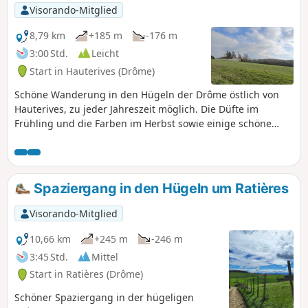
Visorando-Mitglied
8,79 km
+185 m
-176 m
3:00 Std.
Leicht
Start in Hauterives (Drôme)
Schöne Wanderung in den Hügeln der Drôme östlich von
Hauterives, zu jeder Jahreszeit möglich. Die Düfte im
Frühling und die Farben im Herbst sowie einige schöne
Ausblicke werden Ihnen diese Wanderung gefallen lassen.
AN ALLE WANDERER (SES), DIE MEINE WANDERUNGEN
ABSOLVIEREN: Sie können Fotos einstellen und den
Standort auf der Route angeben.
Spaziergang in den Hügeln um Ratières
Visorando-Mitglied
10,66 km
+245 m
-246 m
3:45 Std.
Mittel
Start in Ratières (Drôme)
Schöner Spaziergang in der hügeligen