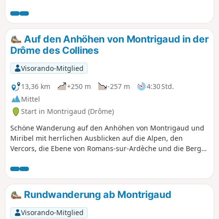
Winter können die Wege sehr matschig sein.
Gutes Schuhwerk ist daher unerlässlich.
Auf den Anhöhen von Montrigaud in der
Drôme des Collines
Visorando-Mitglied
13,36 km
+250 m
-257 m
4:30 Std.
Mittel
Start in Montrigaud (Drôme)
Schöne Wanderung auf den Anhöhen von Montrigaud und
Miribel mit herrlichen Ausblicken auf die Alpen, den
Vercors, die Ebene von Romans-sur-Ardèche und die Berge
der Ardèche.
Rundwanderung ab Montrigaud
Visorando-Mitglied