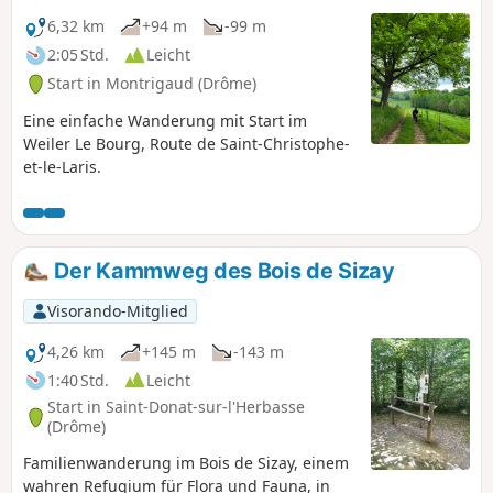
6,32 km
+94 m
-99 m
2:05 Std.
Leicht
Start in Montrigaud (Drôme)
Eine einfache Wanderung mit Start im
Weiler Le Bourg, Route de Saint-Christophe-
et-le-Laris.
Der Kammweg des Bois de Sizay
Visorando-Mitglied
4,26 km
+145 m
-143 m
1:40 Std.
Leicht
Start in Saint-Donat-sur-l'Herbasse
(Drôme)
Familienwanderung im Bois de Sizay, einem
wahren Refugium für Flora und Fauna, in