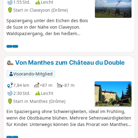
1:55 Std.
Leicht
Start in Claveyson (Drôme)
Spaziergang unter den Eichen des Bois
de Suze in der Nähe von Claveyson.
Waldspaziergang, der bei heißem
Wetter unternommen werden sollte.
Von Manthes zum Château du Double
Visorando-Mitglied
7,84 km
+87 m
-87 m
2:30 Std.
Leicht
Start in Manthes (Drôme)
Ein Spaziergang ohne Schwierigkeiten, ideal im Frühling,
wenn die Obstbäume blühen. Mehrere Sehenswürdigkeiten
für Kinder. Unterwegs können Sie das Priorat von Manthes
besichtigen, einen außergewöhnlichen Garten besuchen,
der von einem Schüler des Postboten Cheval angelegt