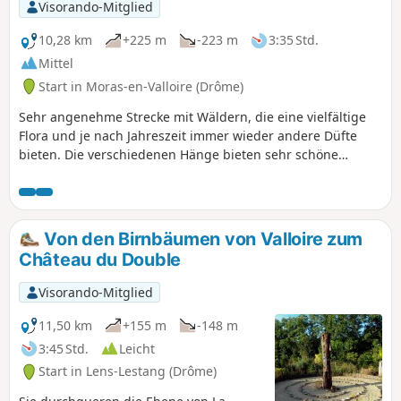
Visorando-Mitglied
10,28 km
+225 m
-223 m
3:35 Std.
Mittel
Start in Moras-en-Valloire (Drôme)
Sehr angenehme Strecke mit Wäldern, die eine vielfältige
Flora und je nach Jahreszeit immer wieder andere Düfte
bieten. Die verschiedenen Hänge bieten sehr schöne
Ausblicke. AN ALLE WANDERER (SES), DIE MEINE
WANDERUNGEN ABSOLVIEREN: Sie können Fotos einstellen
und den Standort auf der Strecke angeben.
Von den Birnbäumen von Valloire zum
Château du Double
Visorando-Mitglied
11,50 km
+155 m
-148 m
3:45 Std.
Leicht
Start in Lens-Lestang (Drôme)