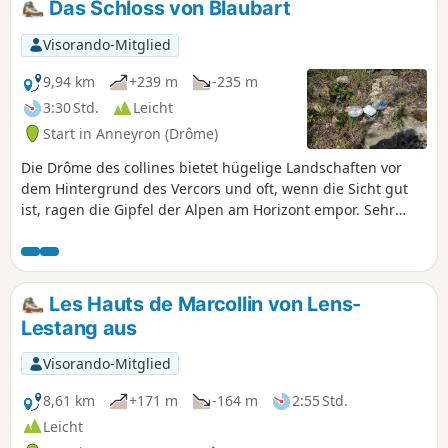
Das Schloss von Blaubart
Wetter es zulässt...).
Visorando-Mitglied
9,94 km
+239 m
-235 m
3:30 Std.
Leicht
Start in Anneyron (Drôme)
Die Drôme des collines bietet hügelige Landschaften vor
dem Hintergrund des Vercors und oft, wenn die Sicht gut
ist, ragen die Gipfel der Alpen am Horizont empor. Sehr
schöne Wanderungen das ganze Jahr über, vorzugsweise
an kurzen Tagen, wenn der Schnee sich den Ebenen nähert.
Der Höhenunterschied ist gering, sodass diese Wanderung
für die meisten Menschen machbar ist. Außerdem ist sie
Les Hauts de Marcollin von Lens-
auf zwei Abschnitte der Strecke verteilt, was die
Lestang aus
Durchführbarkeit erleichtert
Visorando-Mitglied
8,61 km
+171 m
-164 m
2:55 Std.
Leicht