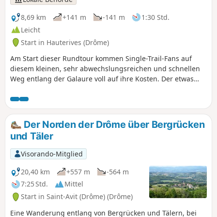
8,69 km
+141 m
-141 m
1:30 Std.
Leicht
Start in Hauterives (Drôme)
Am Start dieser Rundtour kommen Single-Trail-Fans auf
diesem kleinen, sehr abwechslungsreichen und schnellen
Weg entlang der Galaure voll auf ihre Kosten. Der etwas
steile Aufstieg entlang eines Feldes führt Sie zum höchsten
Punkt der Strecke, von wo aus Sie einen herrlichen Blick auf
das Galaure-Tal genießen können. Der Abstieg nach
Hauterives durch den Wald wird Ihnen Gänsehaut bereiten!
Der Norden der Drôme über Bergrücken
und Täler
Visorando-Mitglied
20,40 km
+557 m
-564 m
7:25 Std.
Mittel
Start in Saint-Avit (Drôme) (Drôme)
Eine Wanderung entlang von Bergrücken und Tälern, bei