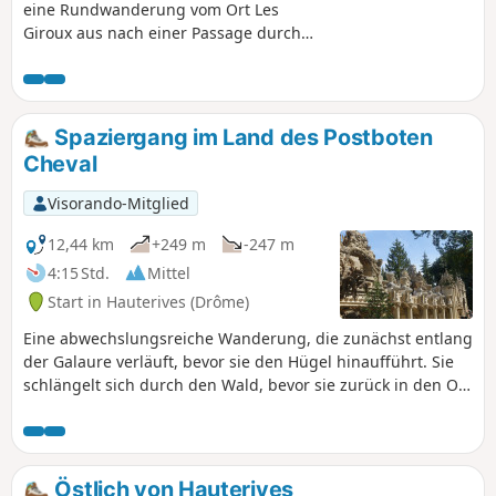
eine Rundwanderung vom Ort Les
Giroux aus nach einer Passage durch
den Wald entlang des Bergrückens mit
schönen Ausblicken auf Tersanne.
Anschließend steigen Sie auf einer
kleinen Straße querfeldein wieder hinab
Spaziergang im Land des Postboten
und beenden die Wanderung erneut
Cheval
mit einer Passage durch den Wald.
Visorando-Mitglied
12,44 km
+249 m
-247 m
4:15 Std.
Mittel
Start in Hauterives (Drôme)
Eine abwechslungsreiche Wanderung, die zunächst entlang
der Galaure verläuft, bevor sie den Hügel hinaufführt. Sie
schlängelt sich durch den Wald, bevor sie zurück in den Ort
Hauterives vor dem Palais Idéal führt. Lesen Sie vor dem
Aufbruch die praktischen Informationen. Es gibt eine Furt
zu überqueren. Wenn Sie möchten, können Sie die Strecke
verkürzen und nur eine 7 km lange Runde machen.
Östlich von Hauterives