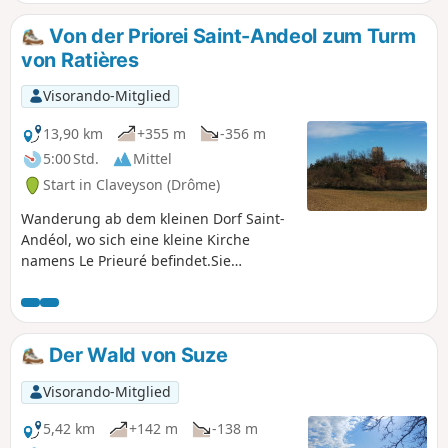
Kirche und ihr Priorat aus dem 11.
Jahrhundert, in dem einst sechs
Von der Priorei Saint-Andeol zum Turm
Mönche lebten, sowie ein zentraler Platz
von Ratières
neben schönen Wasserflächen. Also,
haltet die Augen offen und seid
Visorando-Mitglied
neugierig, denn dieses Dorf hat wie
viele andere eine lange Geschichte. An
13,90 km
+355 m
-356 m
alle Wanderer, die meine Wanderrouten
5:00 Std.
Mittel
erkunden: Ihr könnt Fotos hochladen
Start in Claveyson (Drôme)
und dabei den Standort auf der Route
angeben.
Wanderung ab dem kleinen Dorf Saint-
Andéol, wo sich eine kleine Kirche
namens Le Prieuré befindet.Sie
wandern bergauf bis zum Turm von
Ratières, wo Sie für Ihren Aufstieg mit
einem herrlichen 360°-Blick auf die
Alpen und den Vercors im Osten sowie
Der Wald von Suze
auf das Pilat-Massiv und die Berge der
Ardèche im Westen belohnt werden.
Visorando-Mitglied
5,42 km
+142 m
-138 m