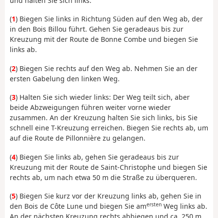
und halten Sie sich links.
(
1
) Biegen Sie links in Richtung Süden auf den Weg ab, der
in den Bois Billou führt. Gehen Sie geradeaus bis zur
Kreuzung mit der Route de Bonne Combe und biegen Sie
links ab.
(
2
) Biegen Sie rechts auf den Weg ab. Nehmen Sie an der
ersten Gabelung den linken Weg.
(
3
) Halten Sie sich wieder links: Der Weg teilt sich, aber
beide Abzweigungen führen weiter vorne wieder
zusammen. An der Kreuzung halten Sie sich links, bis Sie
schnell eine T-Kreuzung erreichen. Biegen Sie rechts ab, um
auf die Route de Pillonnière zu gelangen.
(
4
) Biegen Sie links ab, gehen Sie geradeaus bis zur
Kreuzung mit der Route de Saint-Christophe und biegen Sie
rechts ab, um nach etwa 50 m die Straße zu überqueren.
(
5
) Biegen Sie kurz vor der Kreuzung links ab, gehen Sie in
ersten
den Bois de Côte Lune und biegen Sie am
Weg links ab.
An der nächsten Kreuzung rechts abbiegen und ca. 250 m