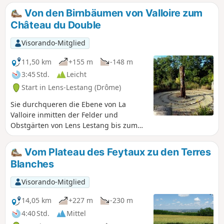
Aufbruch die praktischen Informationen. Es gibt eine Furt
Von den Birnbäumen von Valloire zum
zu überqueren. Wenn Sie möchten, können Sie die Strecke
Château du Double
verkürzen und nur eine 7 km lange Runde machen.
Visorando-Mitglied
11,50 km
+155 m
-148 m
3:45 Std.
Leicht
Start in Lens-Lestang (Drôme)
Sie durchqueren die Ebene von La
Valloire inmitten der Felder und
Obstgärten von Lens Lestang bis zum
Priorat von Manthes. Informationstafeln
geben Ihnen Wissenswertes über
Vom Plateau des Feytaux zu den Terres
Maulbeerbäume und Birnbäume.
Blanches
Anschließend steigen Sie zur Madone
de Moras hinauf und kehren auf einem
Visorando-Mitglied
gut vor der Sonne geschützten Weg
entlang der Moräne zurück. Unterwegs
14,05 km
+227 m
-230 m
können Sie das Château du Double
4:40 Std.
Mittel
bewundern.