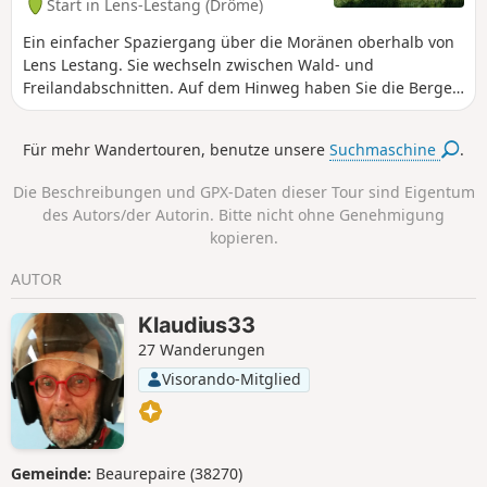
Start in Lens-Lestang (Drôme)
Ein einfacher Spaziergang über die Moränen oberhalb von
Lens Lestang. Sie wechseln zwischen Wald- und
Freilandabschnitten. Auf dem Hinweg haben Sie die Berge
des Pilat, der Ardèche und die Ebene von Beaurepaire im
Blick. Auf dem Rückweg können Sie, wenn Sie sich
Für mehr Wandertouren, benutze unsere
Suchmaschine
.
umdrehen, die Gipfel des Vercors, der Alpen, der
Chartreuse und den Mont Blanc bewundern (wenn das
Die Beschreibungen und GPX-Daten dieser Tour sind Eigentum
Wetter es zulässt...).
des Autors/der Autorin. Bitte nicht ohne Genehmigung
kopieren.
AUTOR
Klaudius33
27 Wanderungen
Visorando-Mitglied
Gemeinde:
Beaurepaire (38270)