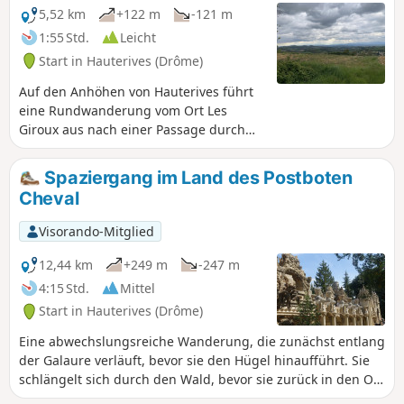
5,52 km
+122 m
-121 m
1:55 Std.
Leicht
Start in Hauterives (Drôme)
Auf den Anhöhen von Hauterives führt
eine Rundwanderung vom Ort Les
Giroux aus nach einer Passage durch
den Wald entlang des Bergrückens mit
schönen Ausblicken auf Tersanne.
Spaziergang im Land des Postboten
Anschließend steigen Sie auf einer
Cheval
kleinen Straße querfeldein wieder hinab
und beenden die Wanderung erneut
Visorando-Mitglied
mit einer Passage durch den Wald.
12,44 km
+249 m
-247 m
4:15 Std.
Mittel
Start in Hauterives (Drôme)
Eine abwechslungsreiche Wanderung, die zunächst entlang
der Galaure verläuft, bevor sie den Hügel hinaufführt. Sie
schlängelt sich durch den Wald, bevor sie zurück in den Ort
Hauterives vor dem Palais Idéal führt. Lesen Sie vor dem