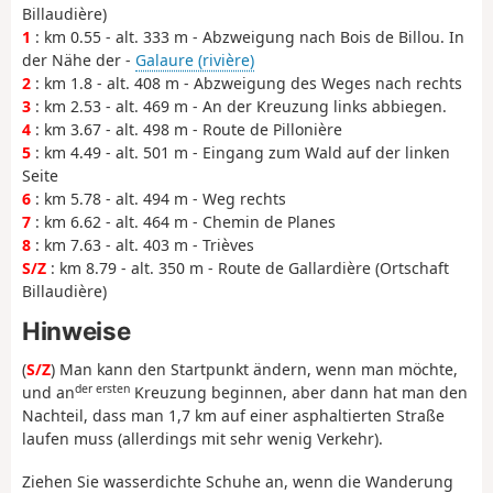
Billaudière)
1
: km 0.55 - alt. 333 m - Abzweigung nach Bois de Billou. In
der Nähe der -
Galaure (rivière)
2
: km 1.8 - alt. 408 m - Abzweigung des Weges nach rechts
3
: km 2.53 - alt. 469 m - An der Kreuzung links abbiegen.
4
: km 3.67 - alt. 498 m - Route de Pillonière
5
: km 4.49 - alt. 501 m - Eingang zum Wald auf der linken
Seite
6
: km 5.78 - alt. 494 m - Weg rechts
7
: km 6.62 - alt. 464 m - Chemin de Planes
8
: km 7.63 - alt. 403 m - Trièves
S/Z
: km 8.79 - alt. 350 m - Route de Gallardière (Ortschaft
Billaudière)
Hinweise
(
S/Z
) Man kann den Startpunkt ändern, wenn man möchte,
der ersten
und an
Kreuzung beginnen, aber dann hat man den
Nachteil, dass man 1,7 km auf einer asphaltierten Straße
laufen muss (allerdings mit sehr wenig Verkehr).
Ziehen Sie wasserdichte Schuhe an, wenn die Wanderung