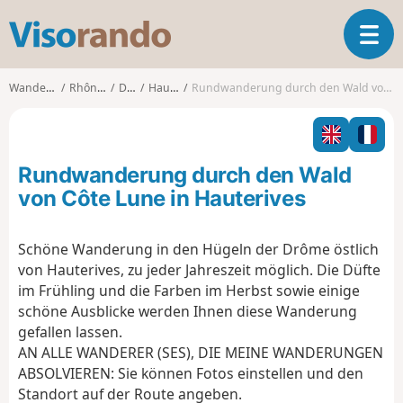
V
T
i
o
s
g
o
Wanderungen
Rhône-Alpes
Drôme
Hauterives
Rundwanderung durch den Wald von Côte Lune in Hauterives
g
r
l
a
e
n
n
d
Rundwanderung durch den Wald
a
o
v
von Côte Lune in Hauterives
i
g
Schöne Wanderung in den Hügeln der Drôme östlich
a
von Hauterives, zu jeder Jahreszeit möglich. Die Düfte
t
i
im Frühling und die Farben im Herbst sowie einige
o
schöne Ausblicke werden Ihnen diese Wanderung
n
gefallen lassen.
AN ALLE WANDERER (SES), DIE MEINE WANDERUNGEN
ABSOLVIEREN: Sie können Fotos einstellen und den
Standort auf der Route angeben.