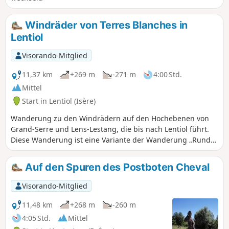
Windräder von Terres Blanches in
Lentiol
Visorando-Mitglied
11,37 km
+269 m
-271 m
4:00 Std.
Mittel
Start in Lentiol (Isère)
Wanderung zu den Windrädern auf den Hochebenen von
Grand-Serre und Lens-Lestang, die bis nach Lentiol führt.
Diese Wanderung ist eine Variante der Wanderung „Rund
um das Regrimay-Tal in Lentiol“. Sie ist etwas länger und
führt am Rande des Dorfes Marcollin entlang.
Auf den Spuren des Postboten Cheval
Visorando-Mitglied
11,48 km
+268 m
-260 m
4:05 Std.
Mittel