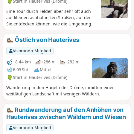
Start in Hauterives (Drôme)
Eine Tour durch Felder, aber sehr oft auch
auf kleinen asphaltierten Straßen, auf der
Sie entdecken können, wie die Umgebung
von Facteur Cheval ausgesehen haben
könnte. Vielleicht waren sogar einige
Östlich von Hauterives
Abschnitte der Strecke Teil seiner Tour!
Visorando-Mitglied
18,44 km
+286 m
-282 m
6:05 Std.
Mittel
Start in Hauterives (Drôme)
Wanderung in den Hügeln der Drôme, inmitten einer
weitläufigen Landschaft mit wenigen Wäldern.
Rundwanderung auf den Anhöhen von
Hauterives zwischen Wäldern und Wiesen
Visorando-Mitglied