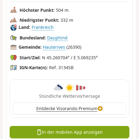
Höchster Punkt:
504 m
Niedrigster Punkt:
332 m
Land:
Frankreich
Bundesland:
Dauphiné
Gemeinde:
Hauterives
(26390)
Start/Ziel:
N 45.260704° / E 5.069235°
IGN-Karte(n):
Ref. 3134SB
Stündliche Wettervorhersage
Entdecke Visorando Premium
In der mobilen App anzeigen