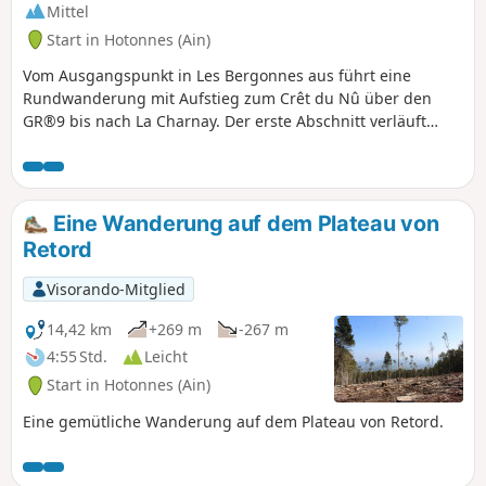
Mittel
Start in Hotonnes (Ain)
Vom Ausgangspunkt in Les Bergonnes aus führt eine
Rundwanderung mit Aufstieg zum Crêt du Nû über den
GR®9 bis nach La Charnay. Der erste Abschnitt verläuft
durch einen Wald mit schönen Buchen. An der Croix de
Terments und am Crêt du Nû: Steigen Sie hinauf zu den
Aussichtspunkten, um den Blick auf die Rhône und die
Alpen zu genießen. Der zweite Teil des Aufstiegs verläuft
Eine Wanderung auf dem Plateau von
über das Plateau. Anschließend erreicht man die Ferme du
Retord
Retord. Hinter der Ferme geht es auf dem gelb markierten
Weg hinunter in Richtung La Grange à Lucien. Der Abstieg
Visorando-Mitglied
führt weiter zum Pré Brachet, dann zum Gros Frêne und zu
den Granges Charpy, um schließlich wieder in Les
14,42 km
+269 m
-267 m
Bergonnes anzukommen.
4:55 Std.
Leicht
Start in Hotonnes (Ain)
Eine gemütliche Wanderung auf dem Plateau von Retord.