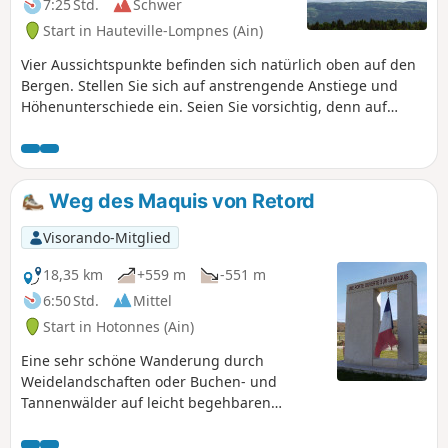
7:25 Std.
Schwer
herrliche Ausblicke von verschiedenen
Start in Hauteville-Lompnes (Ain)
Aussichtspunkten sowie zu
symbolträchtigen Orten: Trou de la Marmite,
Vier Aussichtspunkte befinden sich natürlich oben auf den
Kapelle Notre-Dame de Mazières usw. Bei
Bergen. Stellen Sie sich auf anstrengende Anstiege und
klarem Wetter können Sie den Mont Blanc
Höhenunterschiede ein. Seien Sie vorsichtig, denn auf
bewundern.
einem Teil der Strecke folgen Sie Mountainbike-Strecken in
Gegenrichtung. Die Aussichtspunkte befinden sich am Ende
der Strecke: Planachat, Cornillon, l'Haïea d'Amont und als
Höhepunkt der Tour die Orientierungstafel auf dem Gipfel
Weg des Maquis von Retord
der Skipisten von Hauteville Lompnès. Bei schönem Wetter
und geringer UV-Strahlung erwartet Sie dort ein herrlicher
Visorando-Mitglied
Blick auf das Mont-Blanc-Massiv.
18,35 km
+559 m
-551 m
6:50 Std.
Mittel
Start in Hotonnes (Ain)
Eine sehr schöne Wanderung durch
Weidelandschaften oder Buchen- und
Tannenwälder auf leicht begehbaren
Wegen. Der Weg wurde in Zusammenarbeit
mit dem Museum für Widerstand und