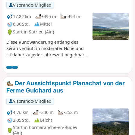
Visorando-Mitglied
17,82 km
+495 m
-494 m
6:30 Std.
Mittel
Start in Sutrieu (Ain)
Diese Rundwanderung entlang des
Séran verläuft in moderater Höhe und
ist daher zu jeder Jahreszeit begehbar.
Sie verbindet einen Waldweg mit einer
offeneren Landschaft und führt an
einigen bemerkenswerten
Sehenswürdigkeiten des Valromey
Der Aussichtspunkt Planachat von der
vorbei: der Pont des Tines, dem Étang
Ferme Guichard aus
des Alliettes, dem Belvédère de
Châteauneuf und dem Puits des Tines.
Visorando-Mitglied
4,76 km
+240 m
-252 m
2:05 Std.
Leicht
Start in Cormaranche-en-Bugey
(Ain)