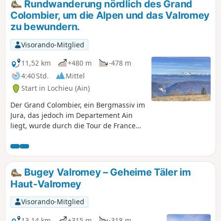
Rundwanderung nördlich des Grand
Massivs. Anschließend führt er hinunter nach Bellegarde-
Colombier, um die Alpen und das Valromey
sur-Valserine, überquert das Plateau de Retord und
zu bewundern.
überwindet den Grand Colombier. Der Weg führt weiter
nach Culoz und ins Rhonetal, bevor er das Departement Ain
Visorando-Mitglied
verlässt, um nach Savoyen zu gelangen und seinen Weg in
Richtung Süden fortzusetzen.
11,52 km
+480 m
-478 m
4:40 Std.
Mittel
Start in Lochieu (Ain)
Der Grand Colombier, ein Bergmassiv im
Jura, das jedoch im Departement Ain
liegt, wurde durch die Tour de France
bekannt. Diese Wanderung, die am
Chalet d'Arvière beginnt, führt über
zwei parallele Kammwege und am Fuße
des Grand Colombier vorbei. Herrliche
Bugey Valromey – Geheime Täler im
Ausblicke in alle Richtungen.
Haut-Valromey
Visorando-Mitglied
13,14 km
+315 m
-318 m