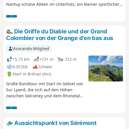
Nantuy schöne Alleen im Unterholz, ein kleiner sportlicher
Abschnitt, um den Gipfel des Wasserfalls von Charabotte
und seinen Aussichtspunkt zu erreichen, hin und zurück,
dann ein angenehmer und erholsamer Abschnitt, um das
Naturschutzgebiet Marais de Vaux mit seinen angelegten
Die Griffe du Diable und der Grand
Stegen zu entdecken.
Colombier von der Grange d'en bas aus
Visorando-Mitglied
15,73 km
+731 m
-722 m
6:35 Std.
Schwer
Start in Brénaz (Ain)
Große Rundtour mit Start im Gebiet von
Sur Lyand, die sich auf den Höhen
zwischen Valromey und dem Rhonetal
erstreckt und die Befahrung von drei
Bergrücken mit herrlichem Blick auf die
Alpen ermöglicht: den Griffe du Diable,
den Croix du Grand Colombier und nach
Aussichtspunkt von Sérémont
der Passage durch Arvière den Hergues.