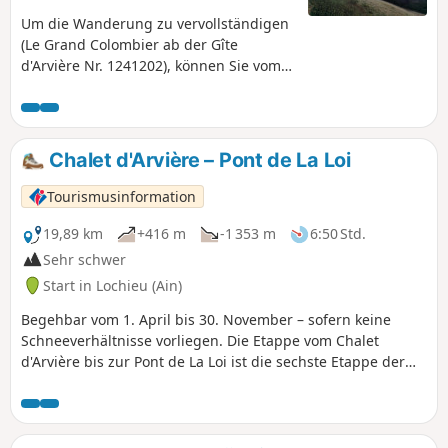
Um die Wanderung zu vervollständigen
(Le Grand Colombier ab der Gîte
d'Arvière Nr. 1241202), können Sie vom
Pass aus die Strecke verlängern, indem
Sie über die Griffe du Diable und die
Grange d'en Bas zurückkehren. Auf
diesem weniger frequentierten Weg als
Chalet d'Arvière – Pont de La Loi
dem zum Kreuz und dann zum Grand
Colombier selbst bieten sich Ihnen
Tourismusinformation
weitere Fernblicke. Dieser Weg sollte bei
schönem Wetter und ohne Schnee
19,89 km
+416 m
-1 353 m
6:50 Std.
begangen werden, da er mit
Sehr schwer
Schneeschuhen weniger gut begehbar
Start in Lochieu (Ain)
ist.
Begehbar vom 1. April bis 30. November – sofern keine
Schneeverhältnisse vorliegen. Die Etappe vom Chalet
d'Arvière bis zur Pont de La Loi ist die sechste Etappe der
sechstägigen Wanderung „La GTJ depuis Mijoux“. Der GR®9
führt über Mijoux in das Departement Ain, bevor er den
spektakulären Bergrücken des Monts-Jura entlangführt,
vorbei am Crêt de la Neige, dem höchsten Punkt des