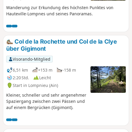
Wanderung zur Erkundung des höchsten Punktes von
Hauteville-Lompnes und seines Panoramas.
Col de la Rochette und Col de la Clye
über Gigimont
Visorando-Mitglied
6,51 km
+153 m
-158 m
2:20 Std.
Leicht
Start in Lompnieu (Ain)
Kleiner, schneller und sehr angenehmer
Spaziergang zwischen zwei Pässen und
auf einem Bergrücken (Gigimont).