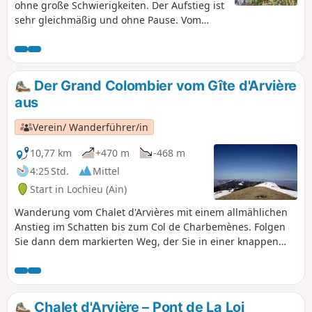
ohne große Schwierigkeiten. Der Aufstieg ist
sehr gleichmäßig und ohne Pause. Vom
Grand Colombier aus hat man einen
wunderschönen 360°-Blick.
Der Grand Colombier vom Gîte d'Arvière
aus
Verein/ Wanderführer/in
10,77 km
+470 m
-468 m
4:25 Std.
Mittel
Start in Lochieu (Ain)
Wanderung vom Chalet d'Arvières mit einem allmählichen
Anstieg im Schatten bis zum Col de Charbemènes. Folgen
Sie dann dem markierten Weg, der Sie in einer knappen
Stunde zum Grand Colombier auf 1525 m Höhe führt. Von
dort aus haben Sie einen herrlichen Blick auf die
Alpenkette, den Mont Blanc, den Lac du Bourget, die
Rhône...
Chalet d'Arvière – Pont de La Loi