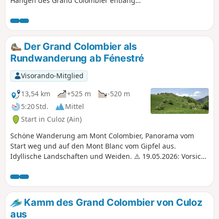
Hängen des Grand Colombier entlang
und führt durch einen Bogen, den man
erst im letzten Moment entdeckt, und
zu einem Aussichtspunkt über Culoz,
den Lac du Bourget und die
Der Grand Colombier als
umliegenden Berge. In (6) halten Sie
Rundwanderung ab Fénestré
sich fern von den Wegen, die zum
Bauernhof Romagnieux führen. Siehe
Visorando-Mitglied
Bewertung vom 08.08.2022
13,54 km
+525 m
-520 m
5:20 Std.
Mittel
Start in Culoz (Ain)
Schöne Wanderung am Mont Colombier, Panorama vom
Start weg und auf den Mont Blanc vom Gipfel aus.
Idyllische Landschaften und Weiden. ⚠️ 19.05.2026: Vorsicht
an der Stelle (4)! Gefährliche Wanderung. Nicht geeignet
für Kinder und Personen mit Höhenangst. Lesen Sie die
Bewertungen.
Kamm des Grand Colombier von Culoz
aus