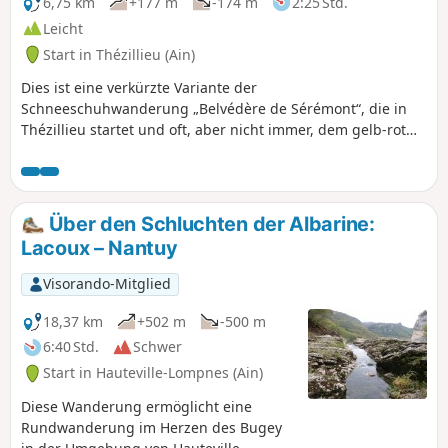
6,75 km
+177 m
-174 m
2:25 Std.
Leicht
Start in Thézillieu (Ain)
Dies ist eine verkürzte Variante der
Schneeschuhwanderung „Belvédère de Sérémont“, die in
Thézillieu startet und oft, aber nicht immer, dem gelb-rot
markiertenPR®-Wanderweg folgt. Die Wanderung ist
einfach und bei großer Hitze angenehm. Sie beginnt in La
Bourbellière hinter Thézillieu. Es gibt wenig Asphalt,
stattdessen führt sie über Waldwege und oft schattige
Über den Schluchten der Albarine:
Pfade. Der Panoramablick vom Aussichtspunkt ist einen
Lacoux – Nantuy
Abstecher wert.
Visorando-Mitglied
18,37 km
+502 m
-500 m
6:40 Std.
Schwer
Start in Hauteville-Lompnes (Ain)
Diese Wanderung ermöglicht eine
Rundwanderung im Herzen des Bugey