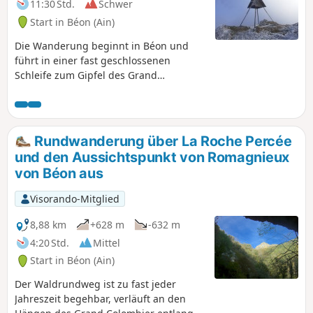
11:30 Std.
Schwer
Start in Béon (Ain)
Die Wanderung beginnt in Béon und
führt in einer fast geschlossenen
Schleife zum Gipfel des Grand
Colombier (1534 m). Aufgrund des
Höhenunterschieds und der
zurückgelegten Strecke kann sie als
etwas anspruchsvoll eingestuft werden.
Rundwanderung über La Roche Percée
Der Aufstieg umfasst insgesamt einige
und den Aussichtspunkt von Romagnieux
etwas steile Anstiege. Ansonsten gibt es
von Béon aus
keine größeren Schwierigkeiten
(höchstens könnte man anmerken, dass
Visorando-Mitglied
die Orientierung in Richtung des
Punktes (9) problematisch sein kann und
8,88 km
+628 m
-632 m
dass die Markierungen am Ende der
4:20 Std.
Mittel
Strecke weniger präzise sind).
Start in Béon (Ain)
Der Waldrundweg ist zu fast jeder
Jahreszeit begehbar, verläuft an den