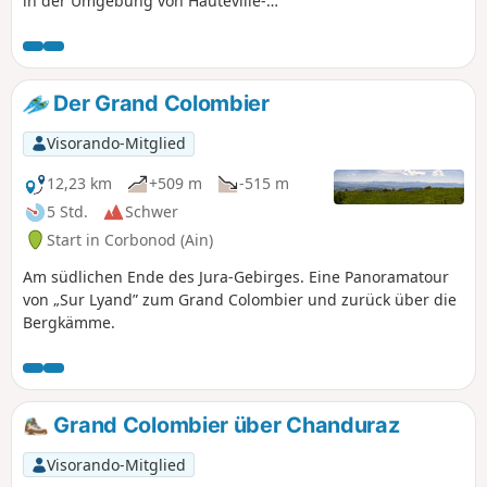
in der Umgebung von Hauteville-
Lompnes, am Rande des Plateaus mit
Blick auf die Gorges de l'Albarine, und
das alles mit relativ geringen
Höhenunterschieden.
Der Grand Colombier
Visorando-Mitglied
12,23 km
+509 m
-515 m
5 Std.
Schwer
Start in Corbonod (Ain)
Am südlichen Ende des Jura-Gebirges. Eine Panoramatour
von „Sur Lyand” zum Grand Colombier und zurück über die
Bergkämme.
Grand Colombier über Chanduraz
Visorando-Mitglied