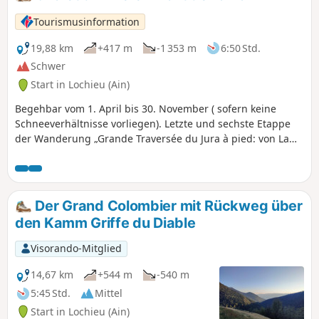
Tourismusinformation
19,88 km
+417 m
-1 353 m
6:50 Std.
Schwer
Start in Lochieu (Ain)
Begehbar vom 1. April bis 30. November ( sofern keine
Schneeverhältnisse vorliegen). Letzte und sechste Etappe
der Wanderung „Grande Traversée du Jura à pied: von La
Borne au Lion nach Culoz“ in 6 Tagen. Die GTJ verbindet
Mandeure (Doubs) mit Culoz (Ain) in 15 bis 20 Tagen und
führt durch die Jura-Berge und den Regionalen Naturpark
Haut-Jura. Die hier vorgeschlagene Route entspricht der
Der Grand Colombier mit Rückweg über
zweiten Hälfte der Strecke.
den Kamm Griffe du Diable
Visorando-Mitglied
14,67 km
+544 m
-540 m
5:45 Std.
Mittel
Start in Lochieu (Ain)