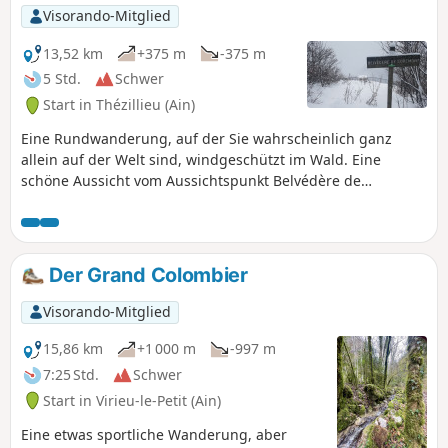
Visorando-Mitglied
13,52 km
+375 m
-375 m
5 Std.
Schwer
Start in Thézillieu (Ain)
Eine Rundwanderung, auf der Sie wahrscheinlich ganz
allein auf der Welt sind, windgeschützt im Wald. Eine
schöne Aussicht vom Aussichtspunkt Belvédère de
Sérémont, wenn das Wetter mitspielt. Die Strecke ist
technisch nicht anspruchsvoll, aber beachten Sie die Länge.
Es besteht die Möglichkeit, die Strecke leicht zu verkürzen
oder zu verlängern, da es zahlreiche Wege gibt.
Der Grand Colombier
Visorando-Mitglied
15,86 km
+1 000 m
-997 m
7:25 Std.
Schwer
Start in Virieu-le-Petit (Ain)
Eine etwas sportliche Wanderung, aber