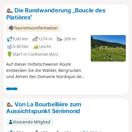
Die Rundwanderung „Boucle des
Platières“
Tourismusinformation
9,60 km
+274 m
-269 m
3:30 Std.
Leicht
Start in Corbonod (Ain)
Auf dieser mittelschweren Route
entdecken Sie die Wälder, Bergrücken
und Almen des Domaine Nordique de
Sur-Lyand - Grand Colombier in ihrer
sommerlichen Farbenpracht. Während
der gesamten Wanderung erwarten Sie
zahlreiche Aussichtspunkte mit
Von La Bourbellière zum
Panoramablick.
Aussichtspunkt Sérémond
Visorando-Mitglied