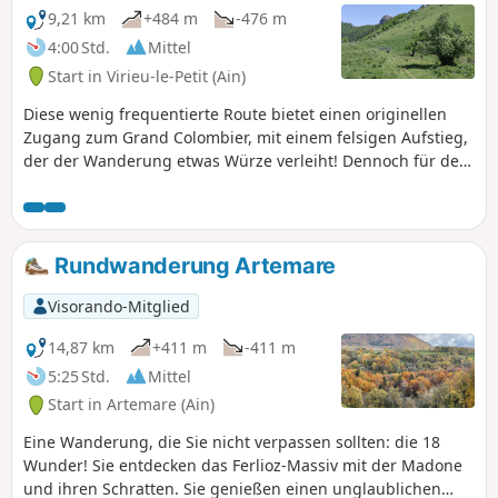
9,21 km
+484 m
-476 m
4:00 Std.
Mittel
Start in Virieu-le-Petit (Ain)
Diese wenig frequentierte Route bietet einen originellen
Zugang zum Grand Colombier, mit einem felsigen Aufstieg,
der der Wanderung etwas Würze verleiht! Dennoch für den
durchschnittlichen Wanderer machbar. Das Vorgebirge von
Chanduraz, das den Lac du Bourget überragt, ist wirklich
sehenswert ... Nicht zu vergessen die Aussicht von den
Granges du Colombier.
Rundwanderung Artemare
Visorando-Mitglied
14,87 km
+411 m
-411 m
5:25 Std.
Mittel
Start in Artemare (Ain)
Eine Wanderung, die Sie nicht verpassen sollten: die 18
Wunder! Sie entdecken das Ferlioz-Massiv mit der Madone
und ihren Schratten. Sie genießen einen unglaublichen