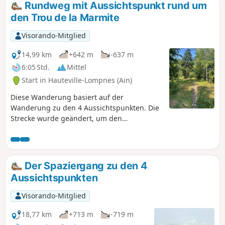
Rundweg mit Aussichtspunkt rund um
den Trou de la Marmite
Visorando-Mitglied
14,99 km
+642 m
-637 m
6:05 Std.
Mittel
Start in Hauteville-Lompnes (Ain)
Diese Wanderung basiert auf der
Wanderung zu den 4 Aussichtspunkten. Die
Strecke wurde geändert, um den
Meinungen der Wanderer Rechnung zu
tragen. Insbesondere ist die Route präziser
und die als weniger interessant erachteten
Abschnitte wurden gestrichen. Diese neue
Der Spaziergang zu den 4
Version hat uns sehr gefallen und eignet
Aussichtspunkten
sich besonders für Tage mit hohen
Temperaturen (getestet während der
Visorando-Mitglied
Hitzewelle im August 2025).Die Strecke
verläuft größtenteils durch Wälder und auf
18,77 km
+713 m
-719 m
unbefestigten Wegen oder Pfaden. Sie bietet