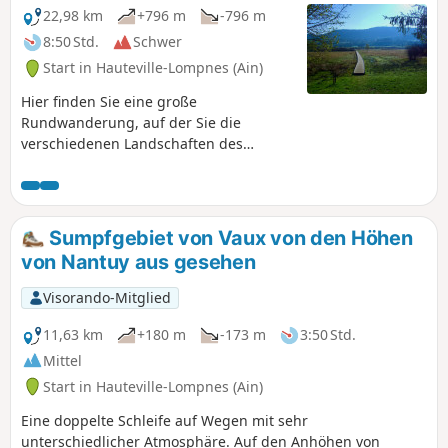
22,98 km
+796 m
-796 m
8:50 Std.
Schwer
Start in Hauteville-Lompnes (Ain)
Hier finden Sie eine große
Rundwanderung, auf der Sie die
verschiedenen Landschaften des
Bugiste entdecken können. Ein Teil ist
dem See Les Lésines und dem Marais
de Vaux gewidmet, die dank der
dortigen Anlagen durchquert werden
Sumpfgebiet von Vaux von den Höhen
können. Der größte Teil verläuft über
von Nantuy aus gesehen
die Bergrücken oberhalb von
Cormaranche, mit dem Aufstieg zum
Visorando-Mitglied
Golet Marmier und nach Planachat, der
Überquerung des Col de la Clye zum Col
11,63 km
+180 m
-173 m
3:50 Std.
de la Rochette über Gigimont und dem
Mittel
Aufstieg zur Haiea d'Amont und zum
Start in Hauteville-Lompnes (Ain)
Cornillon. Der Abstieg führt über Notre-
Dame de Mazières und den Trou de la
Eine doppelte Schleife auf Wegen mit sehr
Marmite.
unterschiedlicher Atmosphäre. Auf den Anhöhen von