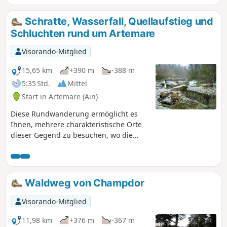
Schratte, Wasserfall, Quellaufstieg und
Schluchten rund um Artemare
Visorando-Mitglied
15,65 km
+390 m
-388 m
5:35 Std.
Mittel
Start in Artemare (Ain)
Diese Rundwanderung ermöglicht es
Ihnen, mehrere charakteristische Orte
dieser Gegend zu besuchen, wo die
Falten des Jura auf die
Schwemmlandebene treffen: Schratte
du Fierloz, Wasserfall von Cerveyrieu,
Schluchten von Turignin am Séran,
Waldweg von Champdor
Quellen des Groin und die von ihm
gebildeten Schluchten. Bei Hochwasser
Visorando-Mitglied
kann die Strecke rutschig sein, aber sie
ist beeindruckend.
11,98 km
+376 m
-367 m