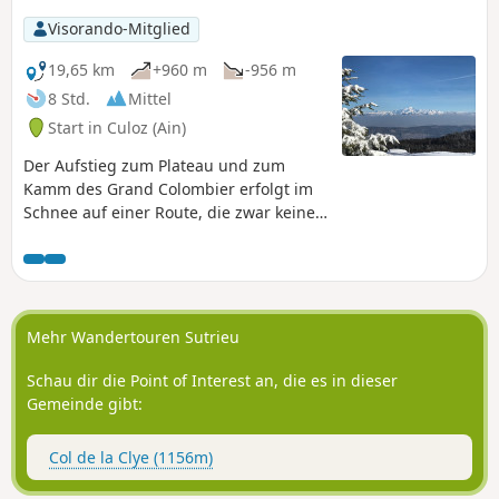
Visorando-Mitglied
19,65 km
+960 m
-956 m
8 Std.
Mittel
Start in Culoz (Ain)
Der Aufstieg zum Plateau und zum
Kamm des Grand Colombier erfolgt im
Schnee auf einer Route, die zwar keine
Schwierigkeiten bereitet, aber aufgrund
der geringen Ausgangshöhe relativ
lang ist. Der Grand Colombier ist ein
herrlicher Aussichtspunkt über die
Alpen.
Mehr Wandertouren Sutrieu
Schau dir die Point of Interest an, die es in dieser
Gemeinde gibt:
Col de la Clye (1156m)