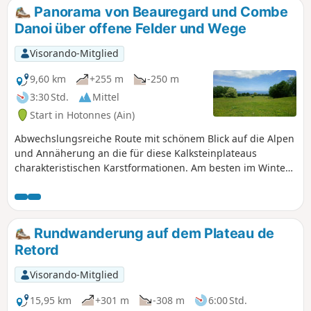
Retord können Sie eine kleine Mahlzeit
Panorama von Beauregard und Combe
einnehmen.
Danoi über offene Felder und Wege
Visorando-Mitglied
9,60 km
+255 m
-250 m
3:30 Std.
Mittel
Start in Hotonnes (Ain)
Abwechslungsreiche Route mit schönem Blick auf die Alpen
und Annäherung an die für diese Kalksteinplateaus
charakteristischen Karstformationen. Am besten im Winter
zu begehen, wenn die Stacheldrahtzäune entfernt sind. Bei
ausreichender Schneelage kann die Strecke problemlos mit
Schneeschuhen zurückgelegt werden.
Rundwanderung auf dem Plateau de
Retord
Visorando-Mitglied
15,95 km
+301 m
-308 m
6:00 Std.