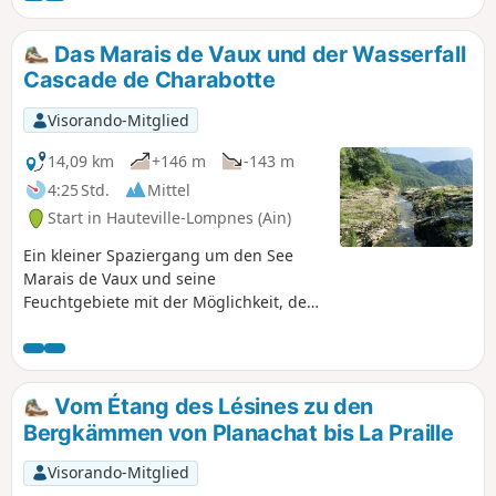
Deportation in Nantua angelegt und führt
an fünf Bauernhöfen vorbei, in denen sich
Das Marais de Vaux und der Wasserfall
1943-1944 der Maquis auf dem Plateau von
Cascade de Charabotte
Retord zwischen dem Dorf Hotonnes und
der Station Les Plans d'Hotonnes
Visorando-Mitglied
niedergelassen hatte. Fünf Tafeln
beschreiben die Geschichte dieses Maquis.
14,09 km
+146 m
-143 m
4:25 Std.
Mittel
Start in Hauteville-Lompnes (Ain)
Ein kleiner Spaziergang um den See
Marais de Vaux und seine
Feuchtgebiete mit der Möglichkeit, den
Wasserfall Cascade de la Charabotte zu
bewundern.
Vom Étang des Lésines zu den
Bergkämmen von Planachat bis La Praille
Visorando-Mitglied