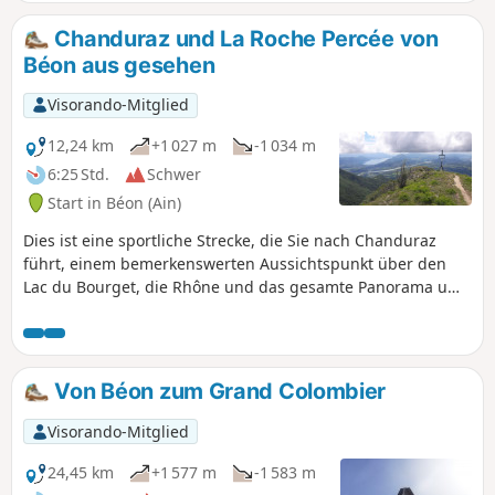
Chanduraz und La Roche Percée von
Béon aus gesehen
Visorando-Mitglied
12,24 km
+1 027 m
-1 034 m
6:25 Std.
Schwer
Start in Béon (Ain)
Dies ist eine sportliche Strecke, die Sie nach Chanduraz
führt, einem bemerkenswerten Aussichtspunkt über den
Lac du Bourget, die Rhône und das gesamte Panorama um
Culoz, vorbei an der Roche Percée. Allerdings müssen Sie
dafür mehr als 1000 Höhenmeter überwinden, die beim
Aufstieg ebenso schwierig sind wie beim Abstieg.
Von Béon zum Grand Colombier
Visorando-Mitglied
24,45 km
+1 577 m
-1 583 m