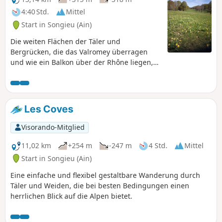
4:40 Std.
Mittel
Start in Songieu (Ain)
Die weiten Flächen der Täler und
Bergrücken, die das Valromey überragen
und wie ein Balkon über der Rhône liegen,
sind zu jeder Jahreszeit ein Genuss, sei es zu
Fuß oder mit Schneeschuhen. Eine Tour
ohne Schwierigkeiten. Achtung! Diese
Wanderung sollte außerhalb der Weidezeit
Les Coves
der Tiere unternommen werden.
Visorando-Mitglied
11,02 km
+254 m
-247 m
4 Std.
Mittel
Start in Songieu (Ain)
Eine einfache und flexibel gestaltbare Wanderung durch
Täler und Weiden, die bei besten Bedingungen einen
herrlichen Blick auf die Alpen bietet.