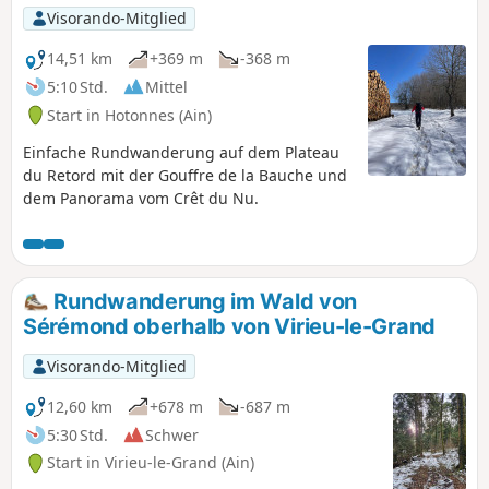
Visorando-Mitglied
14,51 km
+369 m
-368 m
5:10 Std.
Mittel
Start in Hotonnes (Ain)
Einfache Rundwanderung auf dem Plateau
du Retord mit der Gouffre de la Bauche und
dem Panorama vom Crêt du Nu.
Rundwanderung im Wald von
Sérémond oberhalb von Virieu-le-Grand
Visorando-Mitglied
12,60 km
+678 m
-687 m
5:30 Std.
Schwer
Start in Virieu-le-Grand (Ain)