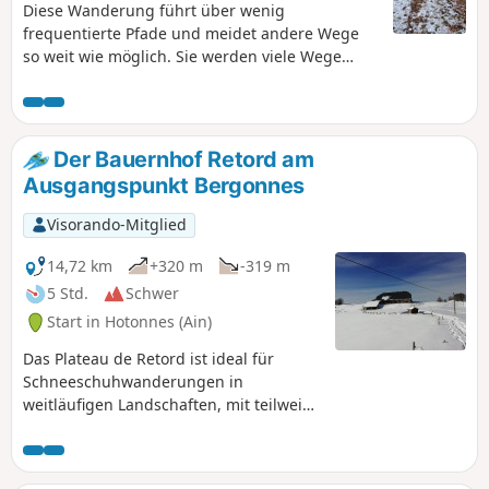
Diese Wanderung führt über wenig
frequentierte Pfade und meidet andere Wege
so weit wie möglich. Sie werden viele Wege
links liegen lassen. Die Idee ist, Ihnen Lust zu
machen, wiederzukommen, um die zahlreichen
möglichen Varianten zu entdecken und Ihre
eigene Route zu finden. Im letzten Abschnitt
Der Bauernhof Retord am
bietet der Aussichtspunkt von Sérémond einen
Ausgangspunkt Bergonnes
herrlichen Panoramablick auf die Rhône. Zum
Abschluss sorgt der Wasserfall von
Visorando-Mitglied
Clairefontaine für einen Moment der
Entspannung und Erfrischung.
14,72 km
+320 m
-319 m
5 Std.
Schwer
Start in Hotonnes (Ain)
Das Plateau de Retord ist ideal für
Schneeschuhwanderungen in
weitläufigen Landschaften, mit teilweise
bei schönem Wetter Panoramablick auf
die Alpen und den Mont Blanc. Im
Picknickraum des Bauernhofs von