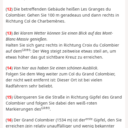
(
12
) Die betreffenden Gebäude heißen Les Granges du
Colombier. Gehen Sie 100 m geradeaus und dann rechts in
Richtung Col de Charbemènes.
(
13
)
Bei klarem Wetter können Sie einen Blick auf das Mont-
Blanc-Massiv genießen
.
Halten Sie sich ganz rechts in Richtung Croix du Colombier
GR®9
auf dem
: Der Weg steigt zeitweise etwas steil an, um
etwas höher das gut sichtbare Kreuz zu erreichen.
(
14
)
Von hier aus haben Sie einen schönen Ausblick
.
Folgen Sie dem Weg weiter zum Col du Grand Colombier,
der nicht weit entfernt ist: Dieser Ort ist bei vielen
Radfahrern sehr beliebt.
(
15
) Überqueren Sie die Straße in Richtung Gipfel des Grand
Colombier und folgen Sie dabei den weiß-roten
GR®9
Markierungen des
.
erste
(
16
) Der Grand Colombier (1534 m) ist der
Gipfel, den Sie
erreichen (ein relativ unauffälliger und wenig bekannter