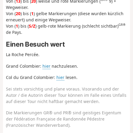
Von (
13
) bis (
20
) weiße und rote Markierungen (
9) +
Wegweiser.
Von (
20
) bis (
1
) gelbe Markierungen (diese wurden kürzlich
erneuert) und einige Wegweiser.
GR®
Von (
1
) bis (
S/Z
) gelb-rote Markierung (schlecht sichtbar)
de Pays.
Einen Besuch wert
La Roche Percée.
Grand Colombier:
hier
nachzulesen.
Col du Grand Colombier:
hier
lesen.
Sei stets vorsichtig und plane voraus. Visorando und der
Autor / die Autorin dieser Tour können im Falle eines Unfalls
auf dieser Tour nicht haftbar gemacht werden.
Die Markierungen GR® und PR® sind geistiges Eigentum
der Fédération Française de Randonnée Pédestre
(Französischer Wanderverband).