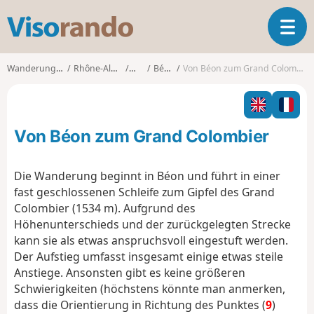
V
T
i
o
s
g
o
Wanderungen
Rhône-Alpes
Ain
Béon
Von Béon zum Grand Colombier
g
r
l
a
e
n
n
d
Von Béon zum Grand Colombier
a
o
v
i
Die Wanderung beginnt in Béon und führt in einer
g
fast geschlossenen Schleife zum Gipfel des Grand
a
Colombier (1534 m). Aufgrund des
t
Höhenunterschieds und der zurückgelegten Strecke
i
o
kann sie als etwas anspruchsvoll eingestuft werden.
n
Der Aufstieg umfasst insgesamt einige etwas steile
Anstiege. Ansonsten gibt es keine größeren
Schwierigkeiten (höchstens könnte man anmerken,
dass die Orientierung in Richtung des Punktes (
9
)