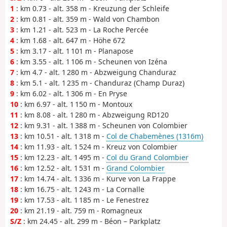
1
: km 0.73 - alt. 358 m - Kreuzung der Schleife
2
: km 0.81 - alt. 359 m - Wald von Chambon
3
: km 1.21 - alt. 523 m - La Roche Percée
4
: km 1.68 - alt. 647 m - Höhe 672
5
: km 3.17 - alt. 1 101 m - Planapose
6
: km 3.55 - alt. 1 106 m - Scheunen von Izéna
7
: km 4.7 - alt. 1 280 m - Abzweigung Chanduraz
8
: km 5.1 - alt. 1 235 m - Chanduraz (Champ Duraz)
9
: km 6.02 - alt. 1 306 m - En Pryse
10
: km 6.97 - alt. 1 150 m - Montoux
11
: km 8.08 - alt. 1 280 m - Abzweigung RD120
12
: km 9.31 - alt. 1 388 m - Scheunen von Colombier
13
: km 10.51 - alt. 1 318 m -
Col de Chabemènes (1316m)
14
: km 11.93 - alt. 1 524 m - Kreuz von Colombier
15
: km 12.23 - alt. 1 495 m -
Col du Grand Colombier
16
: km 12.52 - alt. 1 531 m -
Grand Colombier
17
: km 14.74 - alt. 1 336 m - Kurve von La Frappe
18
: km 16.75 - alt. 1 243 m - La Cornalle
19
: km 17.53 - alt. 1 185 m - Le Fenestrez
20
: km 21.19 - alt. 759 m - Romagneux
S/Z
: km 24.45 - alt. 299 m - Béon – Parkplatz