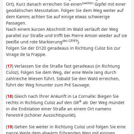
zweiten
Ort). Kurz danach erreichen Sie einen
Gipfel mit einer
geodätischen Messstation. Folgen Sie dem Weg weiter auf
dem Kamm; achten Sie auf einige etwas schwierige
Passagen.
Nach einem kurzen Abschnitt im Wald verläuft der Weg
parallel zur Straße und trifft bei Pierre Amion wieder auf sie
des GR®9
(weiße und rote Markierung
).
Folgen Sie der D120 geradeaus in Richtung Culoz bis zur
Virage de la Frappe.
(
17
) Verlassen Sie die Straße fast geradeaus (in Richtung
Culoz). Folgen Sie dem Weg, der eine Weile lang durch
zahlreiche Wiesen führt. Sobald Sie den Wald erreichen,
führt der Weg hinunter zum Pré Sauvage.
(
18
) Gleich nach Ihrer Ankunft in La Cornalle: Biegen Sie
®
.
rechts in Richtung Culoz auf den GR
ab
Der Weg mündet
in die Endstation einer Straße an einem Ort namens
Fenestré (schöner Aussichtspunkt).
(
19
) Gehen Sie weiter in Richtung Culoz und folgen Sie eine
ganze Weile dem abwärts führenden Weg mit einigen