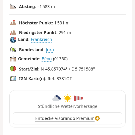
Abstieg:
- 1 583 m
Höchster Punkt:
1 531 m
Niedrigster Punkt:
291 m
Land:
Frankreich
Bundesland:
Jura
Gemeinde:
Béon
(01350)
Start/Ziel:
N 45.857074° / E 5.751588°
IGN-Karte(n):
Ref. 3331OT
Stündliche Wettervorhersage
Entdecke Visorando Premium