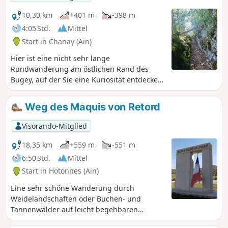
10,30 km
+401 m
-398 m
4:05 Std.
Mittel
Start in Chanay (Ain)
Hier ist eine nicht sehr lange
Rundwanderung am östlichen Rand des
Bugey, auf der Sie eine Kuriosität entdecken
können: Bögen und in den Fels gehauene
Wege in Écorche-Bœuf, dann einige
Weg des Maquis von Retord
Ausblicke auf die Alpen beim Abstieg vom
Col de Richemont.
Visorando-Mitglied
18,35 km
+559 m
-551 m
6:50 Std.
Mittel
Start in Hotonnes (Ain)
Eine sehr schöne Wanderung durch
Weidelandschaften oder Buchen- und
Tannenwälder auf leicht begehbaren
Wegen. Der Weg wurde in Zusammenarbeit