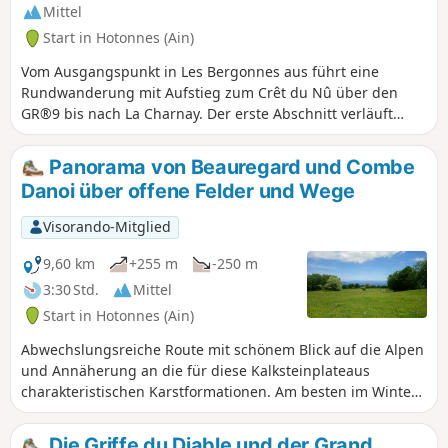
Mittel
Start in Hotonnes (Ain)
Vom Ausgangspunkt in Les Bergonnes aus führt eine
Rundwanderung mit Aufstieg zum Crêt du Nû über den
GR®9 bis nach La Charnay. Der erste Abschnitt verläuft
durch einen Wald mit schönen Buchen. An der Croix de
Terments und am Crêt du Nû: Steigen Sie hinauf zu den
Panorama von Beauregard und Combe
Aussichtspunkten, um den Blick auf die Rhône und die
Danoi über offene Felder und Wege
Alpen zu genießen. Der zweite Teil des Aufstiegs verläuft
über das Plateau. Anschließend erreicht man die Ferme du
Visorando-Mitglied
Retord. Hinter der Ferme geht es auf dem gelb markierten
Weg hinunter in Richtung La Grange à Lucien. Der Abstieg
9,60 km
+255 m
-250 m
führt weiter zum Pré Brachet, dann zum Gros Frêne und zu
3:30 Std.
Mittel
den Granges Charpy, um schließlich wieder in Les
Start in Hotonnes (Ain)
Bergonnes anzukommen.
Abwechslungsreiche Route mit schönem Blick auf die Alpen
und Annäherung an die für diese Kalksteinplateaus
charakteristischen Karstformationen. Am besten im Winter
zu begehen, wenn die Stacheldrahtzäune entfernt sind. Bei
ausreichender Schneelage kann die Strecke problemlos mit
Die Griffe du Diable und der Grand