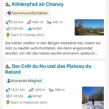
mit dem Museum für Widerstand und
Köhlerpfad ab Chanay
Deportation in Nantua angelegt und führt
an fünf Bauernhöfen vorbei, in denen sich
Tourismusinformation
1943-1944 der Maquis auf dem Plateau von
Retord zwischen dem Dorf Hotonnes und
8,94 km
+445 m
-445 m
der Station Les Plans d'Hotonnes
3:50 Std.
Mittel
niedergelassen hatte. Fünf Tafeln
Start in Chanay (Ain)
beschreiben die Geschichte dieses Maquis.
Die Köhler stellten in den Bergen Holzkohle her, indem sie
Holz zu Haufen aufschichteten, die dann angezündet
wurden. Ein Teil des Holzes wurde verbrannt, wodurch
Sauerstoff verbraucht wurde; die Hitze des Holzes
verwandelte dann den Rest des Holzes in Kohle. Dieser
Der Crêt du Nu und das Plateau du
Vorgang wurde direkt im Wald, so nah wie möglich an der
Retord
Rohstoffquelle, durchgeführt. Die Wälder der Michaille
lieferten, wie viele andere französische Wälder auch, diese
Visorando-Mitglied
Holzkohle, die bis Mitte des 20. Jahrhunderts zum Heizen
und Kochen verwendet wurde.
14,51 km
+369 m
-368 m
5:10 Std.
Mittel
Start in Hotonnes (Ain)