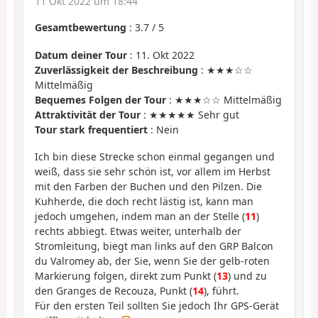
11 Okt 2022 um 18:44
Gesamtbewertung
:
3.7
/
5
Datum deiner Tour
: 11. Okt 2022
Zuverlässigkeit der Beschreibung
: ★★★☆☆
Mittelmäßig
Bequemes Folgen der Tour
: ★★★☆☆ Mittelmäßig
Attraktivität der Tour
: ★★★★★ Sehr gut
Tour stark frequentiert
: Nein
Ich bin diese Strecke schon einmal gegangen und
weiß, dass sie sehr schön ist, vor allem im Herbst
mit den Farben der Buchen und den Pilzen. Die
Kuhherde, die doch recht lästig ist, kann man
jedoch umgehen, indem man an der Stelle (
11
)
rechts abbiegt. Etwas weiter, unterhalb der
Stromleitung, biegt man links auf den GRP Balcon
du Valromey ab, der Sie, wenn Sie der gelb-roten
Markierung folgen, direkt zum Punkt (
13
) und zu
den Granges de Recouza, Punkt (
14
), führt.
Für den ersten Teil sollten Sie jedoch Ihr GPS-Gerät