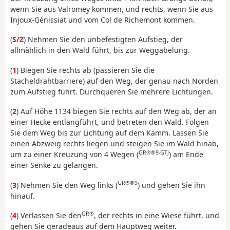
wenn Sie aus Valromey kommen, und rechts, wenn Sie aus
Injoux-Génissiat und vom Col de Richemont kommen.
(
S/Z
) Nehmen Sie den unbefestigten Aufstieg, der
allmählich in den Wald führt, bis zur Weggabelung.
(
1
) Biegen Sie rechts ab (passieren Sie die
Stacheldrahtbarriere) auf den Weg, der genau nach Norden
zum Aufstieg führt. Durchqueren Sie mehrere Lichtungen.
(
2
) Auf Höhe 1134 biegen Sie rechts auf den Weg ab, der an
einer Hecke entlangführt, und betreten den Wald. Folgen
Sie dem Weg bis zur Lichtung auf dem Kamm. Lassen Sie
einen Abzweig rechts liegen und steigen Sie im Wald hinab,
GR®®9-GTJ
um zu einer Kreuzung von 4 Wegen (
) am Ende
einer Senke zu gelangen.
GR®®9
(
3
) Nehmen Sie den Weg links (
) und gehen Sie ihn
hinauf.
GR®
(
4
) Verlassen Sie den
, der rechts in eine Wiese führt, und
gehen Sie geradeaus auf dem Hauptweg weiter.