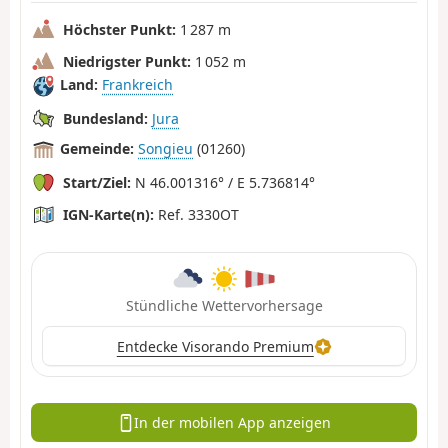
Höchster Punkt:
1 287 m
Niedrigster Punkt:
1 052 m
Land:
Frankreich
Bundesland:
Jura
Gemeinde:
Songieu
(01260)
Start/Ziel:
N 46.001316° / E 5.736814°
IGN-Karte(n):
Ref. 3330OT
Stündliche Wettervorhersage
Entdecke Visorando Premium
In der mobilen App anzeigen