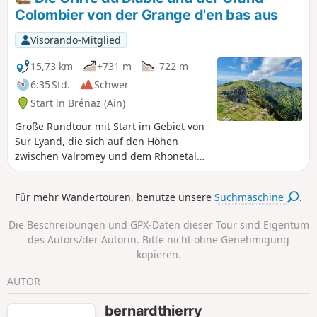
Schneeschuhen zurückgelegt werden.
Colombier von der Grange d'en bas aus
Visorando-Mitglied
15,73 km
+731 m
-722 m
6:35 Std.
Schwer
Start in Brénaz (Ain)
Große Rundtour mit Start im Gebiet von
Sur Lyand, die sich auf den Höhen
zwischen Valromey und dem Rhonetal
erstreckt und die Befahrung von drei
Bergrücken mit herrlichem Blick auf die
Für mehr Wandertouren, benutze unsere
Suchmaschine
.
Alpen ermöglicht: den Griffe du Diable,
den Croix du Grand Colombier und nach
Die Beschreibungen und GPX-Daten dieser Tour sind Eigentum
der Passage durch Arvière den Hergues.
des Autors/der Autorin. Bitte nicht ohne Genehmigung
kopieren.
AUTOR
bernardthierry