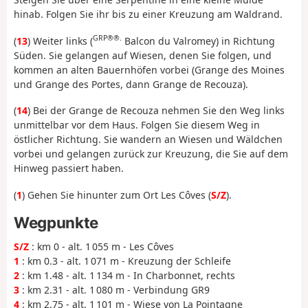
hinab. Folgen Sie ihr bis zu einer Kreuzung am Waldrand.
GRP®®.
(
13
) Weiter links (
Balcon du Valromey) in Richtung
Süden. Sie gelangen auf Wiesen, denen Sie folgen, und
kommen an alten Bauernhöfen vorbei (Grange des Moines
und Grange des Portes, dann Grange de Recouza).
(
14
) Bei der Grange de Recouza nehmen Sie den Weg links
unmittelbar vor dem Haus. Folgen Sie diesem Weg in
östlicher Richtung. Sie wandern an Wiesen und Wäldchen
vorbei und gelangen zurück zur Kreuzung, die Sie auf dem
Hinweg passiert haben.
(
1
) Gehen Sie hinunter zum Ort Les Côves (
S/Z
).
Wegpunkte
S/Z
: km 0 - alt. 1 055 m - Les Côves
1
: km 0.3 - alt. 1 071 m - Kreuzung der Schleife
2
: km 1.48 - alt. 1 134 m - In Charbonnet, rechts
3
: km 2.31 - alt. 1 080 m - Verbindung GR9
4
: km 2.75 - alt. 1 101 m - Wiese von La Pointagne