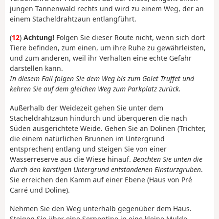
jungen Tannenwald rechts und wird zu einem Weg, der an
einem Stacheldrahtzaun entlangführt.
(
12
)
Achtung!
Folgen Sie dieser Route nicht, wenn sich dort
Tiere befinden, zum einen, um ihre Ruhe zu gewährleisten,
und zum anderen, weil ihr Verhalten eine echte Gefahr
darstellen kann.
In diesem Fall folgen Sie dem Weg bis zum Golet Truffet und
kehren Sie auf dem gleichen Weg zum Parkplatz zurück.
Außerhalb der Weidezeit gehen Sie unter dem
Stacheldrahtzaun hindurch und überqueren die nach
Süden ausgerichtete Weide. Gehen Sie an Dolinen (Trichter,
die einem natürlichen Brunnen im Untergrund
entsprechen) entlang und steigen Sie von einer
Wasserreserve aus die Wiese hinauf.
Beachten Sie unten die
durch den karstigen Untergrund entstandenen Einsturzgruben
.
Sie erreichen den Kamm auf einer Ebene (Haus von Pré
Carré und Doline).
Nehmen Sie den Weg unterhalb gegenüber dem Haus.
Steigen Sie über eine Serpentine in eine kleine Mulde