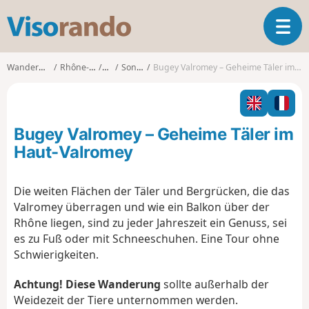
V
T
i
o
s
g
o
Wanderungen
Rhône-Alpes
Ain
Songieu
Bugey Valromey – Geheime Täler im Haut-Valromey
g
r
l
a
e
n
n
d
Bugey Valromey – Geheime Täler im
a
o
v
Haut-Valromey
i
g
Die weiten Flächen der Täler und Bergrücken, die das
a
Valromey überragen und wie ein Balkon über der
t
i
Rhône liegen, sind zu jeder Jahreszeit ein Genuss, sei
o
es zu Fuß oder mit Schneeschuhen. Eine Tour ohne
n
Schwierigkeiten.
Achtung! Diese Wanderung
sollte außerhalb der
Weidezeit der Tiere unternommen werden.