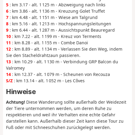
5
: km 3.17 - alt. 1 125 m - Abzweigung nach links
6
: km 3.86 - alt. 1 136 m - Kreuzung Golet Truffet
7
: km 4.48 - alt. 1 151 m - Wiese am Talgrund
8
: km 5.16 - alt. 1 213 m - Hochspannungsleitungen
9
: km 6.44 - alt. 1 287 m - Aussichtspunkt Beauregard
10
: km 7.22 - alt. 1 199 m - Kreuz von Terments
11
: km 8.28 - alt. 1 155 m - Combe Danoï
12
: km 8.89 - alt. 1 134 m - Verlassen Sie den Weg, indem
Sie den Stacheldrahtzaun passieren.
13
: km 10.29 - alt. 1 130 m - Verbindung GRP Balcon du
Valromey
14
: km 12.37 - alt. 1 079 m - Scheunen von Recouza
S/Z
: km 13.14 - alt. 1 052 m - Les Côves
Hinweise
Achtung!
Diese Wanderung sollte außerhalb der Weidezeit
der Tiere unternommen werden, um deren Ruhe zu
respektieren und weil ihr Verhalten eine echte Gefahr
darstellen kann. Außerhalb dieser Zeit kann diese Tour zu
Fuß oder mit Schneeschuhen zurückgelegt werden.