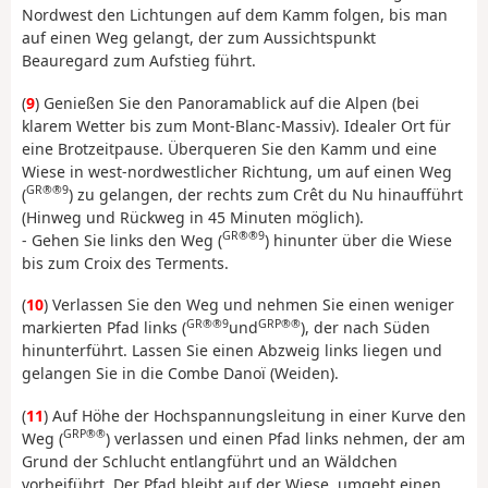
Nordwest den Lichtungen auf dem Kamm folgen, bis man
auf einen Weg gelangt, der zum Aussichtspunkt
Beauregard zum Aufstieg führt.
(
9
) Genießen Sie den Panoramablick auf die Alpen (bei
klarem Wetter bis zum Mont-Blanc-Massiv). Idealer Ort für
eine Brotzeitpause. Überqueren Sie den Kamm und eine
Wiese in west-nordwestlicher Richtung, um auf einen Weg
GR®®9
(
) zu gelangen, der rechts zum Crêt du Nu hinaufführt
(Hinweg und Rückweg in 45 Minuten möglich).
GR®®9
- Gehen Sie links den Weg (
) hinunter über die Wiese
bis zum Croix des Terments.
(
10
) Verlassen Sie den Weg und nehmen Sie einen weniger
GR®®9
GRP®®
markierten Pfad links (
und
), der nach Süden
hinunterführt. Lassen Sie einen Abzweig links liegen und
gelangen Sie in die Combe Danoï (Weiden).
(
11
) Auf Höhe der Hochspannungsleitung in einer Kurve den
GRP®®
Weg (
) verlassen und einen Pfad links nehmen, der am
Grund der Schlucht entlangführt und an Wäldchen
vorbeiführt. Der Pfad bleibt auf der Wiese, umgeht einen