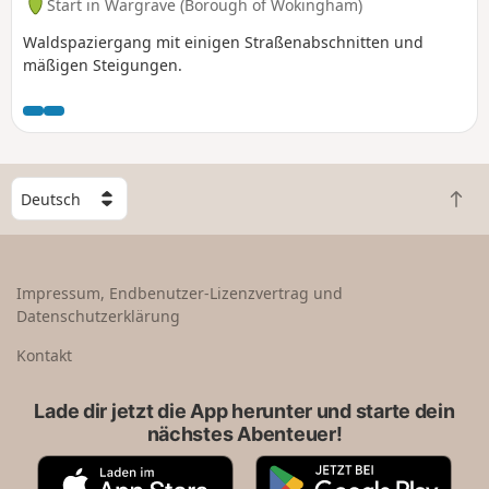
Start in Wargrave (Borough of Wokingham)
Waldspaziergang mit einigen Straßenabschnitten und
mäßigen Steigungen.
W
Z
ä
u
h
r
l
ü
e
Impressum, Endbenutzer-Lizenzvertrag und
c
e
Datenschutzerklärung
k
i
n
n
Kontakt
a
L
c
a
Lade dir jetzt die App herunter und starte dein
h
n
nächstes Abenteuer!
o
d
b
A
G
e
p
o