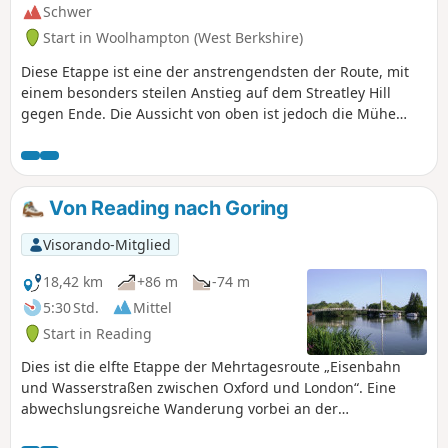
Schwer
Start in Woolhampton (West Berkshire)
Diese Etappe ist eine der anstrengendsten der Route, mit
einem besonders steilen Anstieg auf dem Streatley Hill
gegen Ende. Die Aussicht von oben ist jedoch die Mühe
wert. Das Ende der Etappe ist mit einem sehr steilen
Anstieg auf dem Streatley Hill ziemlich anspruchsvoll.
Unterwegs können Sie Folgendes genießen: Kanalboote,
einen ländlichen Friedhof, Wölfe, die Geschichte hinter dem
Von Reading nach Goring
Namen „Tutts Clump”, blaue Teiche und Brunnenkresse-
Beete, Glockenblumen, Lämmer, alte Erdwerke, seltene
Visorando-Mitglied
Kreidefelsen und Hügel mit beeindruckender Aussicht.
18,42 km
+86 m
-74 m
5:30 Std.
Mittel
Start in Reading
Dies ist die elfte Etappe der Mehrtagesroute „Eisenbahn
und Wasserstraßen zwischen Oxford und London“. Eine
abwechslungsreiche Wanderung vorbei an der
Christchurch Bridge, durch das Gelände des Reading