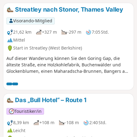
und über das Benson-Wehr mit seinem neuen Lachslauf.
Streatley nach Stonor, Thames Valley
Visorando-Mitglied
21,62 km
+327 m
-297 m
7:05 Std.
Mittel
Start in Streatley (West Berkshire)
Auf dieser Wanderung können Sie den Goring Gap, die
älteste Straße, eine Holzkohlefabrik, Buchenwälder und
Glockenblumen, einen Maharadscha-Brunnen, Bangers and
Mash, Rotmilane und ein Naturschutzgebiet besuchen.
Das „Bull Hotel“ – Route 1
Touristiker/in
8,39 km
+108 m
-108 m
2:40 Std.
Leicht