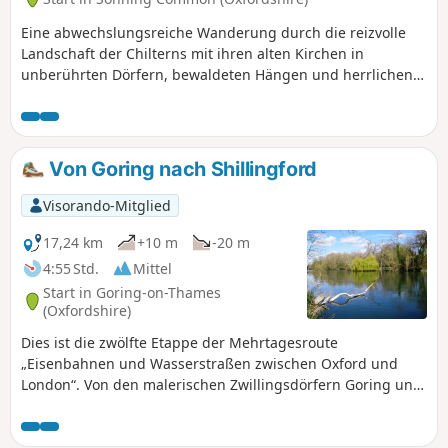
Eine abwechslungsreiche Wanderung durch die reizvolle
Landschaft der Chilterns mit ihren alten Kirchen in
unberührten Dörfern, bewaldeten Hängen und herrlichen
Ausblicken.
Von Goring nach Shillingford
Visorando-Mitglied
17,24 km
+10 m
-20 m
4:55 Std.
Mittel
Start in Goring-on-Thames
(Oxfordshire)
Dies ist die zwölfte Etappe der Mehrtagesroute
„Eisenbahnen und Wasserstraßen zwischen Oxford und
London“. Von den malerischen Zwillingsdörfern Goring und
Streatley führt diese Wanderung durch Auen zu einem Pub
am Flussufer und weiter zur historischen Marktstadt
Wallingford, vorbei an den Ruinen der königlichen Burg