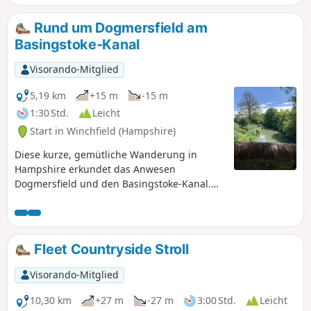
Rund um Dogmersfield am
Basingstoke-Kanal
Visorando-Mitglied
5,19 km
+15 m
-15 m
1:30 Std.
Leicht
Start in Winchfield (Hampshire)
Diese kurze, gemütliche Wanderung in
Hampshire erkundet das Anwesen
Dogmersfield und den Basingstoke-Kanal.
Perfekt für einen Nachmittagsspaziergang
nach dem Sonntagsessen.
Fleet Countryside Stroll
Visorando-Mitglied
10,30 km
+27 m
-27 m
3:00 Std.
Leicht