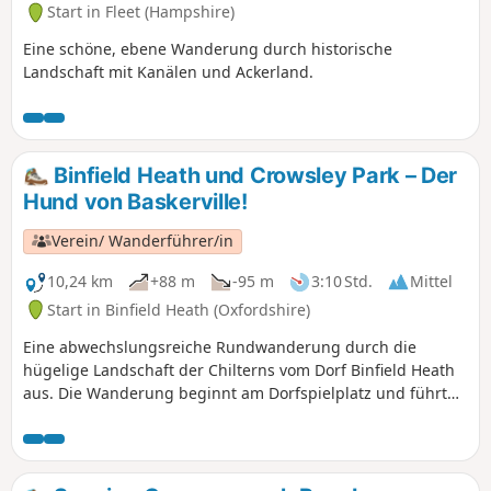
Start in Fleet (Hampshire)
Eine schöne, ebene Wanderung durch historische
Landschaft mit Kanälen und Ackerland.
Binfield Heath und Crowsley Park – Der
Hund von Baskerville!
Verein/ Wanderführer/in
10,24 km
+88 m
-95 m
3:10 Std.
Mittel
Start in Binfield Heath (Oxfordshire)
Eine abwechslungsreiche Rundwanderung durch die
hügelige Landschaft der Chilterns vom Dorf Binfield Heath
aus. Die Wanderung beginnt am Dorfspielplatz und führt
hauptsächlich über gut begehbare Wege, Pfade und
Feldwege durch Wälder, Felder und Parklandschaften. Das
Bottle and Glass Inn ist ein idealer Ort für eine
Erfrischungspause am Ende der Wanderung. Die