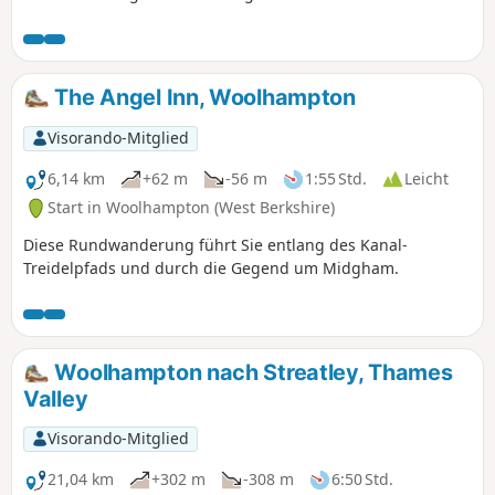
Aussicht auf das Kennet- und das Loddon-Tal.
The Angel Inn, Woolhampton
Visorando-Mitglied
6,14 km
+62 m
-56 m
1:55 Std.
Leicht
Start in Woolhampton (West Berkshire)
Diese Rundwanderung führt Sie entlang des Kanal-
Treidelpfads und durch die Gegend um Midgham.
Woolhampton nach Streatley, Thames
Valley
Visorando-Mitglied
21,04 km
+302 m
-308 m
6:50 Std.