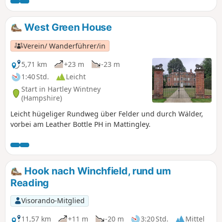
Festivals, vorbei an der Mapledurham-Schleuse entlang der
malerischen Chiltern Hills, über eine Mautbrücke, durch
Waldgebiete und wieder am Fluss entlang bis zum
West Green House
spektakulären Goring Gap.
Verein/ Wanderführer/in
5,71 km
+23 m
-23 m
1:40 Std.
Leicht
Start in Hartley Wintney
(Hampshire)
Leicht hügeliger Rundweg über Felder und durch Wälder,
vorbei am Leather Bottle PH in Mattingley.
Hook nach Winchfield, rund um
Reading
Visorando-Mitglied
11,57 km
+11 m
-20 m
3:20 Std.
Mittel