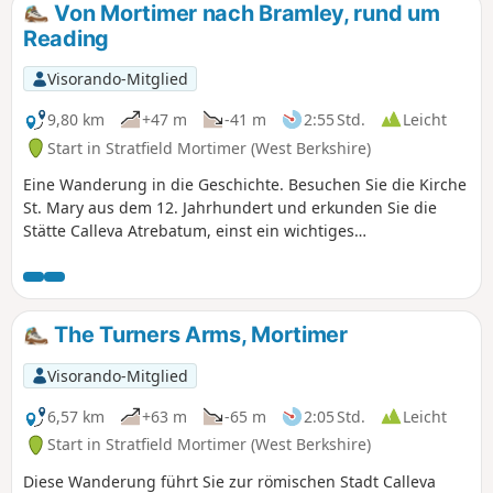
Von Mortimer nach Bramley, rund um
Reading
Visorando-Mitglied
9,80 km
+47 m
-41 m
2:55 Std.
Leicht
Start in Stratfield Mortimer (West Berkshire)
Eine Wanderung in die Geschichte. Besuchen Sie die Kirche
St. Mary aus dem 12. Jahrhundert und erkunden Sie die
Stätte Calleva Atrebatum, einst ein wichtiges
Verwaltungszentrum des römischen Britanniens.
The Turners Arms, Mortimer
Visorando-Mitglied
6,57 km
+63 m
-65 m
2:05 Std.
Leicht
Start in Stratfield Mortimer (West Berkshire)
Diese Wanderung führt Sie zur römischen Stadt Calleva