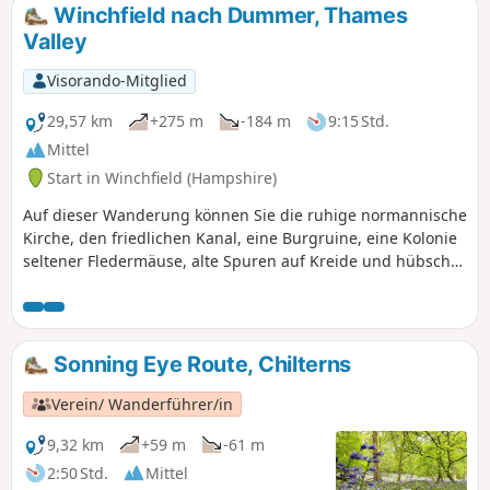
Winchfield nach Dummer, Thames
Valley
Visorando-Mitglied
29,57 km
+275 m
-184 m
9:15 Std.
Mittel
Start in Winchfield (Hampshire)
Auf dieser Wanderung können Sie die ruhige normannische
Kirche, den friedlichen Kanal, eine Burgruine, eine Kolonie
seltener Fledermäuse, alte Spuren auf Kreide und hübsche
Weiler mit weitreichender Aussicht genießen. Wenn Sie nur
diesen Teil der Wanderung machen, denken Sie daran, dass
Sie ein Transportmittel benötigen, um zum Ausgangspunkt
oder nach Hause zurückzukehren, oder dass Sie denselben
Sonning Eye Route, Chilterns
Weg zurückgehen müssen.
Verein/ Wanderführer/in
9,32 km
+59 m
-61 m
2:50 Std.
Mittel