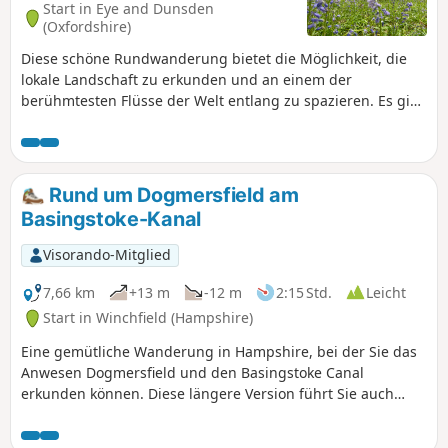
Start in Eye and Dunsden
(Oxfordshire)
Diese schöne Rundwanderung bietet die Möglichkeit, die
lokale Landschaft zu erkunden und an einem der
berühmtesten Flüsse der Welt entlang zu spazieren. Es gibt
Geschichten über eine Wikingerbestattung, einen
berühmten Dichter, einen Spieler und eine Mühle, die zu
neuem Leben erweckt wurde.
Rund um Dogmersfield am
Basingstoke-Kanal
Visorando-Mitglied
7,66 km
+13 m
-12 m
2:15 Std.
Leicht
Start in Winchfield (Hampshire)
Eine gemütliche Wanderung in Hampshire, bei der Sie das
Anwesen Dogmersfield und den Basingstoke Canal
erkunden können. Diese längere Version führt Sie auch
durch einen Teil der umliegenden Landschaft.