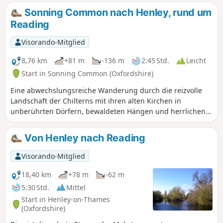
Pangbourne hinabsteigen. Diese Wanderung führt durch
Sonning Common nach Henley, rund um
einige der wunderschönen Buchenwälder der Chiltern Hills.
Reading
Dieses Gebiet von außergewöhnlicher natürlicher Schönheit
ist von London aus leicht zu erreichen und ein idealer Ort
Visorando-Mitglied
für einen Tagesausflug fernab vom Stress des Alltags. Die
Wanderwege in diesem Gebiet werden von der Chiltern
8,76 km
+81 m
-136 m
2:45 Std.
Leicht
Society gut gepflegt, und diskrete Pfeile an den Bäumen
Start in Sonning Common (Oxfordshire)
zeigen die öffentlichen Wege an.
Eine abwechslungsreiche Wanderung durch die reizvolle
Landschaft der Chilterns mit ihren alten Kirchen in
unberührten Dörfern, bewaldeten Hängen und herrlichen
Ausblicken.
Von Henley nach Reading
Visorando-Mitglied
18,40 km
+78 m
-62 m
5:30 Std.
Mittel
Start in Henley-on-Thames
(Oxfordshire)