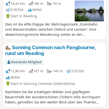
18,42 km
+86 m
-74 m
5:30 Std.
Mittel
Start in Reading
Dies ist die elfte Etappe der Mehrtagesroute „Eisenbahn
und Wasserstraßen zwischen Oxford und London“. Eine
abwechslungsreiche Wanderung vorbei an der
Christchurch Bridge, durch das Gelände des Reading
Festivals, vorbei an der Mapledurham-Schleuse entlang der
Sonning Common nach Pangbourne,
malerischen Chiltern Hills, über eine Mautbrücke, durch
rund um Reading
Waldgebiete und wieder am Fluss entlang bis zum
spektakulären Goring Gap.
Visorando-Mitglied
12,80 km
+87 m
-140 m
3:55 Std.
Mittel
Start in Sonning Common (Oxfordshire)
Nachdem Sie die schattigen Wälder und gepflegten
Bauernhöfe der wunderschönen Chiltern Hills durchquert
haben, genießen Sie den weiten Blick über das Thames
Valley, bevor Sie zu den Zwillingsdörfern Whitchurch und