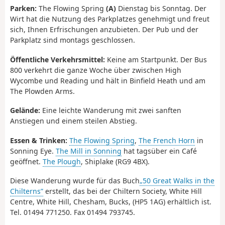
Parken:
The Flowing Spring
(A)
Dienstag bis Sonntag. Der
Wirt hat die Nutzung des Parkplatzes genehmigt und freut
sich, Ihnen Erfrischungen anzubieten. Der Pub und der
Parkplatz sind montags geschlossen.
Öffentliche Verkehrsmittel:
Keine am Startpunkt. Der Bus
800 verkehrt die ganze Woche über zwischen High
Wycombe und Reading und hält in Binfield Heath und am
The Plowden Arms.
Gelände:
Eine leichte Wanderung mit zwei sanften
Anstiegen und einem steilen Abstieg.
Essen & Trinken:
The Flowing Spring
,
The French Horn
in
Sonning Eye.
The Mill in Sonning
hat tagsüber ein Café
geöffnet.
The Plough
, Shiplake (RG9 4BX).
Diese Wanderung wurde für das Buch
„50 Great Walks in the
Chilterns”
erstellt, das bei der Chiltern Society, White Hill
Centre, White Hill, Chesham, Bucks, (HP5 1AG) erhältlich ist.
Tel. 01494 771250. Fax 01494 793745.