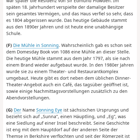
war später die Residenz von Sir Edmund Plowden. Im
späten 18. Jahrhundert verspielte der damalige Besitzer
sein gesamtes Vermögen, und das Haus verfiel so sehr, dass
es 1804 abgerissen wurde. Das heutige Gebäude stammt
aus den 1890er Jahren und ist heute eine unabhängige
Schule.
(F)
Die Mühle in Sonning
. Wahrscheinlich gab es schon seit
dem Domesday Book von 1086 eine Mühle an dieser Stelle.
Die heutige Mühle stammt aus dem Jahr 1797, als sie nach
einem Brand wieder aufgebaut wurde. In den 1980er Jahren
wurde sie zu einem Theater- und Restaurantkomplex
umgebaut. Heute gibt es dort neben dem üblichen Dinner-
Theater-Angebot auch ein Café, das tagsüber geöffnet ist,
sowie einige Nachmittagsvorstellungen zusätzlich zu den
Abendvorstellungen.
(G)
Der
Name
Sonning Eye
ist sächsischen Ursprungs und
bezieht sich auf „Sunna”, einen Häuptling, und „Eg”, was
eine Siedlung auf einer Insel beschreibt. Seine Geschichte
ist eng mit dem Hauptdorf auf der anderen Seite der
Themse in Berkshire verflochten und seit der Römerzeit ist