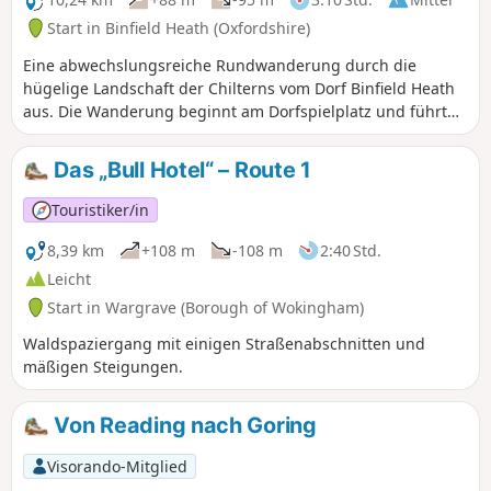
Start in Binfield Heath (Oxfordshire)
Eine abwechslungsreiche Rundwanderung durch die
hügelige Landschaft der Chilterns vom Dorf Binfield Heath
aus. Die Wanderung beginnt am Dorfspielplatz und führt
hauptsächlich über gut begehbare Wege, Pfade und
Feldwege durch Wälder, Felder und Parklandschaften. Das
Das „Bull Hotel“ – Route 1
Bottle and Glass Inn ist ein idealer Ort für eine
Erfrischungspause am Ende der Wanderung. Die
Touristiker/in
Wanderung kann auf Wunsch auf 5 Meilen verkürzt
werden. Details finden Sie in der Beschreibung unten.
8,39 km
+108 m
-108 m
2:40 Std.
Leicht
Start in Wargrave (Borough of Wokingham)
Waldspaziergang mit einigen Straßenabschnitten und
mäßigen Steigungen.
Von Reading nach Goring
Visorando-Mitglied