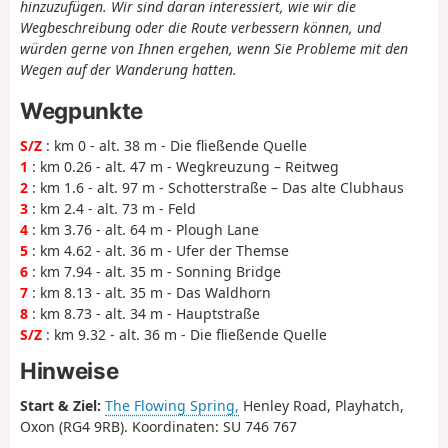
hinzuzufügen. Wir sind daran interessiert, wie wir die
Wegbeschreibung oder die Route verbessern können, und
würden gerne von Ihnen ergehen, wenn Sie Probleme mit den
Wegen auf der Wanderung hatten.
Wegpunkte
S/Z
: km 0 - alt. 38 m - Die fließende Quelle
1
: km 0.26 - alt. 47 m - Wegkreuzung – Reitweg
2
: km 1.6 - alt. 97 m - Schotterstraße – Das alte Clubhaus
3
: km 2.4 - alt. 73 m - Feld
4
: km 3.76 - alt. 64 m - Plough Lane
5
: km 4.62 - alt. 36 m - Ufer der Themse
6
: km 7.94 - alt. 35 m - Sonning Bridge
7
: km 8.13 - alt. 35 m - Das Waldhorn
8
: km 8.73 - alt. 34 m - Hauptstraße
S/Z
: km 9.32 - alt. 36 m - Die fließende Quelle
Hinweise
Start & Ziel:
The Flowing Spring,
Henley Road, Playhatch,
Oxon (RG4 9RB). Koordinaten: SU 746 767