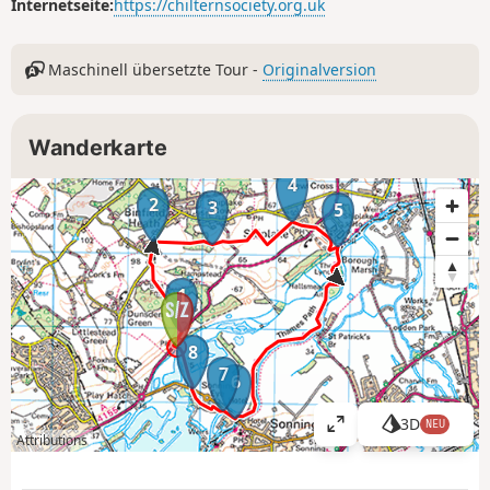
Internetseite:
https://chilternsociety.org.uk
Maschinell übersetzte Tour -
Originalversion
Wanderkarte
4
2
3
5
1
8
7
6
3D
NEU
K
Attributions
a
r