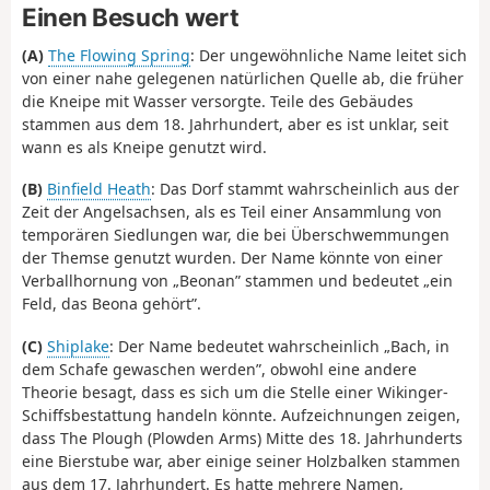
Einen Besuch wert
(A)
The Flowing Spring
: Der ungewöhnliche Name leitet sich
von einer nahe gelegenen natürlichen Quelle ab, die früher
die Kneipe mit Wasser versorgte. Teile des Gebäudes
stammen aus dem 18. Jahrhundert, aber es ist unklar, seit
wann es als Kneipe genutzt wird.
(B)
Binfield Heath
: Das Dorf stammt wahrscheinlich aus der
Zeit der Angelsachsen, als es Teil einer Ansammlung von
temporären Siedlungen war, die bei Überschwemmungen
der Themse genutzt wurden. Der Name könnte von einer
Verballhornung von „Beonan” stammen und bedeutet „ein
Feld, das Beona gehört”.
(C)
Shiplake
: Der Name bedeutet wahrscheinlich „Bach, in
dem Schafe gewaschen werden”, obwohl eine andere
Theorie besagt, dass es sich um die Stelle einer Wikinger-
Schiffsbestattung handeln könnte. Aufzeichnungen zeigen,
dass The Plough (Plowden Arms) Mitte des 18. Jahrhunderts
eine Bierstube war, aber einige seiner Holzbalken stammen
aus dem 17. Jahrhundert. Es hatte mehrere Namen,