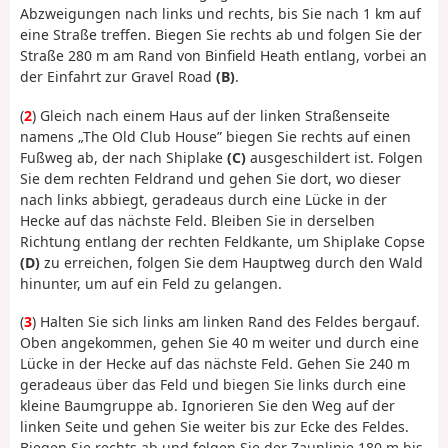
Abzweigungen nach links und rechts, bis Sie nach 1 km auf
eine Straße treffen. Biegen Sie rechts ab und folgen Sie der
Straße 280 m am Rand von Binfield Heath entlang, vorbei an
der Einfahrt zur Gravel Road
(B)
.
(
2
) Gleich nach einem Haus auf der linken Straßenseite
namens „The Old Club House” biegen Sie rechts auf einen
Fußweg ab, der nach Shiplake
(C)
ausgeschildert ist. Folgen
Sie dem rechten Feldrand und gehen Sie dort, wo dieser
nach links abbiegt, geradeaus durch eine Lücke in der
Hecke auf das nächste Feld. Bleiben Sie in derselben
Richtung entlang der rechten Feldkante, um Shiplake Copse
(D)
zu erreichen, folgen Sie dem Hauptweg durch den Wald
hinunter, um auf ein Feld zu gelangen.
(
3
) Halten Sie sich links am linken Rand des Feldes bergauf.
Oben angekommen, gehen Sie 40 m weiter und durch eine
Lücke in der Hecke auf das nächste Feld. Gehen Sie 240 m
geradeaus über das Feld und biegen Sie links durch eine
kleine Baumgruppe ab. Ignorieren Sie den Weg auf der
linken Seite und gehen Sie weiter bis zur Ecke des Feldes.
Biegen Sie rechts ab und folgen Sie der Zaunlinie 180 m bis