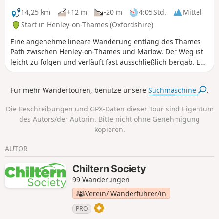
14,25 km
+12 m
-20 m
4:05 Std.
Mittel
Start in Henley-on-Thames (Oxfordshire)
Eine angenehme lineare Wanderung entlang des Thames
Path zwischen Henley-on-Thames und Marlow. Der Weg ist
leicht zu folgen und verläuft fast ausschließlich bergab. Es
gibt eine Reihe von öffentlichen Verkehrsmitteln, um zum
Startpunkt zurückzukehren.
Für mehr Wandertouren, benutze unsere
Suchmaschine
.
Die Beschreibungen und GPX-Daten dieser Tour sind Eigentum
des Autors/der Autorin. Bitte nicht ohne Genehmigung
kopieren.
AUTOR
Chiltern Society
99 Wanderungen
Verein/ Wanderführer/in
PRO