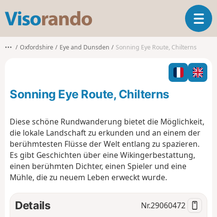
V
T
i
o
s
g
o
•••
Oxfordshire
Eye and Dunsden
Sonning Eye Route, Chilterns
g
r
l
a
e
n
n
d
Sonning Eye Route, Chilterns
a
o
v
i
Diese schöne Rundwanderung bietet die Möglichkeit,
g
die lokale Landschaft zu erkunden und an einem der
a
berühmtesten Flüsse der Welt entlang zu spazieren.
t
Es gibt Geschichten über eine Wikingerbestattung,
i
o
einen berühmten Dichter, einen Spieler und eine
n
Mühle, die zu neuem Leben erweckt wurde.
Details
Nr.
29060472