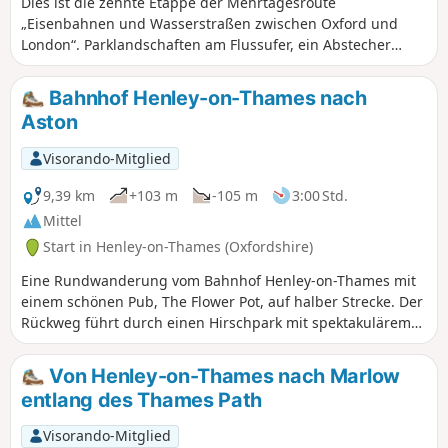
Dies ist die zehnte Etappe der Mehrtagesroute
„Eisenbahnen und Wasserstraßen zwischen Oxford und
London“. Parklandschaften am Flussufer, ein Abstecher
durch die Chiltern-Glockenblumenwälder, Auen, das
reizvolle und gastfreundliche Dorf Sonning, ein Wildpark
Bahnhof Henley-on-Thames nach
und Wildblumenwiesen, die Ruinen der Abtei von Reading
Aston
sowie die Forbury Gardens sind die Höhepunkte dieser
Wanderung.
Visorando-Mitglied
9,39 km
+103 m
-105 m
3:00 Std.
Mittel
Start in Henley-on-Thames (Oxfordshire)
Eine Rundwanderung vom Bahnhof Henley-on-Thames mit
einem schönen Pub, The Flower Pot, auf halber Strecke. Der
Rückweg führt durch einen Hirschpark mit spektakulärem
Blick auf die Themse und die Chilterns. Gute
Parkmöglichkeiten am Bahnhof Henley-on-Thames.
Von Henley-on-Thames nach Marlow
entlang des Thames Path
Visorando-Mitglied