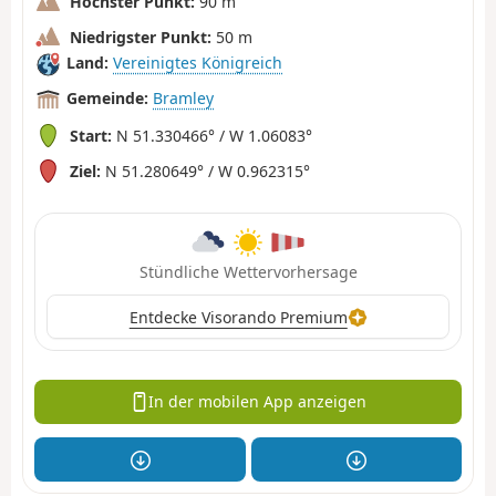
Höchster Punkt:
90 m
Niedrigster Punkt:
50 m
Land:
Vereinigtes Königreich
Gemeinde:
Bramley
Start:
N 51.330466° / W 1.06083°
Ziel:
N 51.280649° / W 0.962315°
Stündliche Wettervorhersage
Entdecke Visorando Premium
In der mobilen App anzeigen