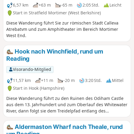
6,57 km
+63 m
-65 m
2:05 Std.
Leicht
Start in Stratfield Mortimer (West Berkshire)
Diese Wanderung führt Sie zur römischen Stadt Calleva
Atrebatvm und zum Amphitheater im Bereich Mortimer
West End.
Hook nach Winchfield, rund um
Reading
Visorando-Mitglied
11,57 km
+11 m
-20 m
3:20 Std.
Mittel
Start in Hook (Hampshire)
Diese Wanderung führt zu den Ruinen des Odiham Castle
aus dem 13. Jahrhundert und zum Oberlauf des Whitewater
River, dann folgt sie dem Treidelpfad entlang des
malerischen Basingstoke Canal.
Aldermaston Wharf nach Theale, rund
um Reading