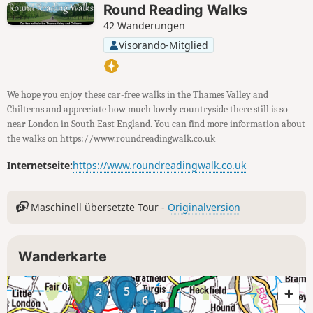
Round Reading Walks
42 Wanderungen
Visorando-Mitglied
We hope you enjoy these car-free walks in the Thames Valley and
Chilterns and appreciate how much lovely countryside there still is so
near London in South East England. You can find more information about
the walks on https://www.roundreadingwalk.co.uk
Internetseite:
https://www.roundreadingwalk.co.uk
Maschinell übersetzte Tour -
Originalversion
Wanderkarte
3
4
1
5
2
6