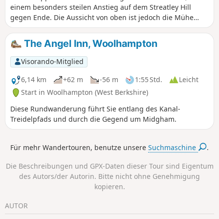
einem besonders steilen Anstieg auf dem Streatley Hill
gegen Ende. Die Aussicht von oben ist jedoch die Mühe
wert. Das Ende der Etappe ist mit einem sehr steilen
Anstieg auf dem Streatley Hill ziemlich anspruchsvoll.
The Angel Inn, Woolhampton
Unterwegs können Sie Folgendes genießen: Kanalboote,
einen ländlichen Friedhof, Wölfe, die Geschichte hinter dem
Visorando-Mitglied
Namen „Tutts Clump”, blaue Teiche und Brunnenkresse-
Beete, Glockenblumen, Lämmer, alte Erdwerke, seltene
6,14 km
+62 m
-56 m
1:55 Std.
Leicht
Kreidefelsen und Hügel mit beeindruckender Aussicht.
Start in Woolhampton (West Berkshire)
Diese Rundwanderung führt Sie entlang des Kanal-
Treidelpfads und durch die Gegend um Midgham.
Für mehr Wandertouren, benutze unsere
Suchmaschine
.
Die Beschreibungen und GPX-Daten dieser Tour sind Eigentum
des Autors/der Autorin. Bitte nicht ohne Genehmigung
kopieren.
AUTOR