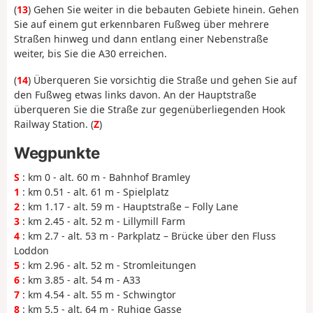
(
13
) Gehen Sie weiter in die bebauten Gebiete hinein. Gehen
Sie auf einem gut erkennbaren Fußweg über mehrere
Straßen hinweg und dann entlang einer Nebenstraße
weiter, bis Sie die A30 erreichen.
(
14
) Überqueren Sie vorsichtig die Straße und gehen Sie auf
den Fußweg etwas links davon. An der Hauptstraße
überqueren Sie die Straße zur gegenüberliegenden Hook
Railway Station. (
Z
)
Wegpunkte
S
: km 0 - alt. 60 m - Bahnhof Bramley
1
: km 0.51 - alt. 61 m - Spielplatz
2
: km 1.17 - alt. 59 m - Hauptstraße – Folly Lane
3
: km 2.45 - alt. 52 m - Lillymill Farm
4
: km 2.7 - alt. 53 m - Parkplatz – Brücke über den Fluss
Loddon
5
: km 2.96 - alt. 52 m - Stromleitungen
6
: km 3.85 - alt. 54 m - A33
7
: km 4.54 - alt. 55 m - Schwingtor
8
: km 5.5 - alt. 64 m - Ruhige Gasse