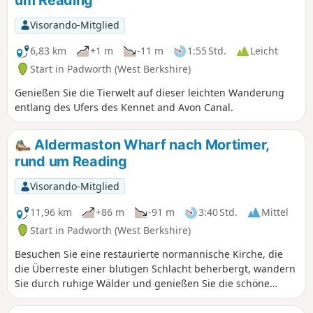
Visorando-Mitglied
6,83 km
+1 m
-11 m
1:55 Std.
Leicht
Start in Padworth (West Berkshire)
Genießen Sie die Tierwelt auf dieser leichten Wanderung
entlang des Ufers des Kennet and Avon Canal.
Aldermaston Wharf nach Mortimer,
rund um Reading
Visorando-Mitglied
11,96 km
+86 m
-91 m
3:40 Std.
Mittel
Start in Padworth (West Berkshire)
Besuchen Sie eine restaurierte normannische Kirche, die
die Überreste einer blutigen Schlacht beherbergt, wandern
Sie durch ruhige Wälder und genießen Sie die schöne
Aussicht auf das Kennet- und das Loddon-Tal.