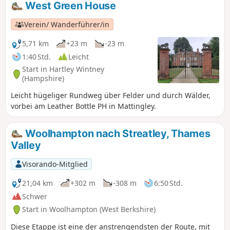
West Green House
Verein/ Wanderführer/in
5,71 km
+23 m
-23 m
1:40 Std.
Leicht
Start in Hartley Wintney
(Hampshire)
Leicht hügeliger Rundweg über Felder und durch Wälder,
vorbei am Leather Bottle PH in Mattingley.
Woolhampton nach Streatley, Thames
Valley
Visorando-Mitglied
21,04 km
+302 m
-308 m
6:50 Std.
Schwer
Start in Woolhampton (West Berkshire)
Diese Etappe ist eine der anstrengendsten der Route, mit