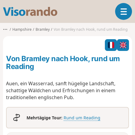
V
T
i
o
s
g
o
•••
Hampshire
Bramley
Von Bramley nach Hook, rund um Reading
g
r
l
a
e
n
n
d
Von Bramley nach Hook, rund um
a
o
v
Reading
i
g
Auen, ein Wasserrad, sanft hügelige Landschaft,
a
schattige Wäldchen und Erfrischungen in einem
t
i
traditionellen englischen Pub.
o
n
Mehrtägige Tour:
Rund um Reading