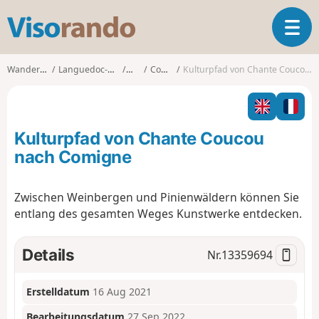
V
T
i
o
s
g
o
Wanderungen
Languedoc-Roussillon
Aude
Comigne
Kulturpfad von Chante Coucou nach Comigne
g
r
l
a
e
n
n
d
Kulturpfad von Chante Coucou
a
o
v
nach Comigne
i
g
Zwischen Weinbergen und Pinienwäldern können Sie
a
entlang des gesamten Weges Kunstwerke entdecken.
t
i
o
Details
Nr.
13359694
n
Erstelldatum
16 Aug 2021
Bearbeitungsdatum
27 Sep 2022