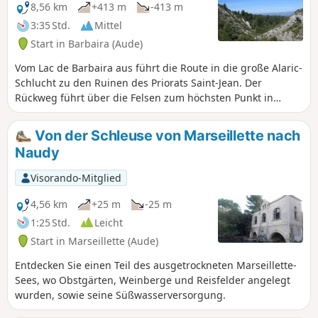
8,56 km
+413 m
-413 m
3:35 Std.
Mittel
Start in Barbaira (Aude)
Vom Lac de Barbaira aus führt die Route in die große Alaric-
Schlucht zu den Ruinen des Priorats Saint-Jean. Der
Rückweg führt über die Felsen zum höchsten Punkt in
Cachoche, von wo aus man einen schönen Blick auf die
Pyrenäen, insbesondere den Pic du Canigou, hat. Oberhalb
Von der Schleuse von Marseillette nach
der Felsen führt die Route über eine im Frühling blühende
Naudy
Ebene. Der Abstieg auf der Nordseite bietet einen schönen
Blick auf Capendu.
Visorando-Mitglied
4,56 km
+25 m
-25 m
1:25 Std.
Leicht
Start in Marseillette (Aude)
Entdecken Sie einen Teil des ausgetrockneten Marseillette-
Sees, wo Obstgärten, Weinberge und Reisfelder angelegt
wurden, sowie seine Süßwasserversorgung.