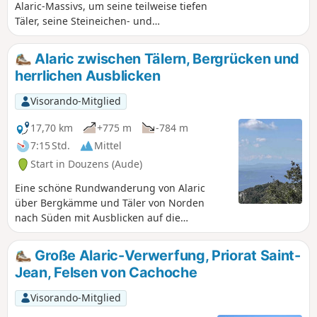
Alaric-Massivs, um seine teilweise tiefen
Täler, seine Steineichen- und
Schwarzkiefernwälder zu entdecken.
Der Legende nach gab der westgotische
Alaric zwischen Tälern, Bergrücken und
König Alarich, der auf der Durchreise in
herrlichen Ausblicken
der Region war, dem Berg seinen
Namen. Manche sagen, dass sein
Visorando-Mitglied
Schatz hier versteckt ist. Von seinem
Gipfel aus kann man bei klarem Wetter
17,70 km
+775 m
-784 m
die gesamte Ebene der Aude, die
7:15 Std.
Mittel
Corbières, die östlichen Pyrenäen und
Start in Douzens (Aude)
das Mittelmeer überblicken.
Eine schöne Rundwanderung von Alaric
über Bergkämme und Täler von Norden
nach Süden mit Ausblicken auf die
Montagne Noire, das Tal der Aude von
Carcassonne bis Lezignan, das Corbières-
Große Alaric-Verwerfung, Priorat Saint-
Massiv mit den Pyrenäen im Hintergrund
Jean, Felsen von Cachoche
und einer Vegetation aus Thymian,
Rosmarin, Buchsbaum, Kiefern und
Visorando-Mitglied
Lavendel. Sehr wenig frequentierte Wege.