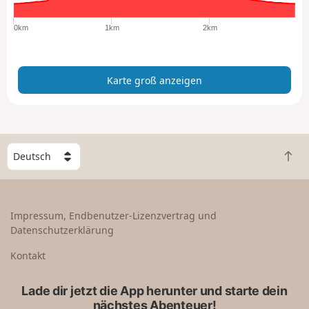
o
ß
0km
1km
2km
a
n
z
Karte groß anzeigen
e
i
g
e
n
W
Z
ä
u
h
r
l
ü
e
Impressum, Endbenutzer-Lizenzvertrag und
c
e
Datenschutzerklärung
k
i
n
n
Kontakt
a
L
c
a
Lade dir jetzt die App herunter und starte dein
h
n
nächstes Abenteuer!
o
d