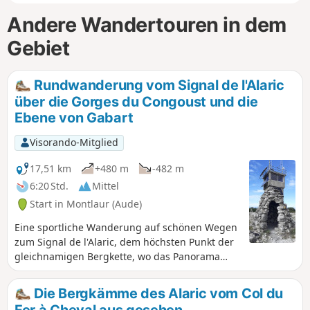
Andere Wandertouren in dem
Gebiet
Rundwanderung vom Signal de l'Alaric
über die Gorges du Congoust und die
Ebene von Gabart
Visorando-Mitglied
17,51 km
+480 m
-482 m
6:20 Std.
Mittel
Start in Montlaur (Aude)
Eine sportliche Wanderung auf schönen Wegen
zum Signal de l'Alaric, dem höchsten Punkt der
gleichnamigen Bergkette, wo das Panorama
atemberaubend ist – im wahrsten Sinne des
Wortes für Sportler, die die Runde in
Die Bergkämme des Alaric vom Col du
umgekehrter Richtung machen.Der
Fer à Cheval aus gesehen