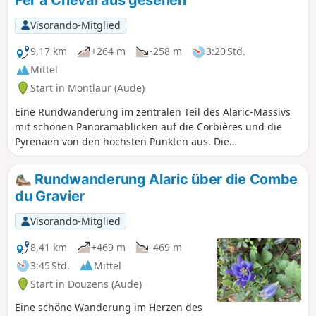
anschließende Abstieg ist anspruchsvoll, über
Geröll, mit einem letzten Kilometer mit mehr als
Visorando-Mitglied
20 % Steigung und ständigem Blick auf die
Pyrenäen und die Corbières.Das Ende ist
9,17 km
+264 m
-258 m
3:20 Std.
entspannter, verläuft jedoch größtenteils auf
Mittel
Asphalt und dient nur dazu, die Runde zu
Start in Montlaur (Aude)
schließen. Die etwas längere Variante am Ende
ermöglicht es, den Teil auf Asphalt zu
Eine Rundwanderung im zentralen Teil des Alaric-Massivs
verkürzen.
mit schönen Panoramablicken auf die Corbières und die
Pyrenäen von den höchsten Punkten aus. Die
Rundwanderung beginnt auf Asphalt, führt dann entlang
der Weinberge der Corbières und folgt schließlich dem
Rundwanderung Alaric über die Combe
Verlauf des GR®36 auf den Kalksteinkämmen. Achtung,
du Gravier
Augen auf!
Visorando-Mitglied
8,41 km
+469 m
-469 m
3:45 Std.
Mittel
Start in Douzens (Aude)
Eine schöne Wanderung im Herzen des