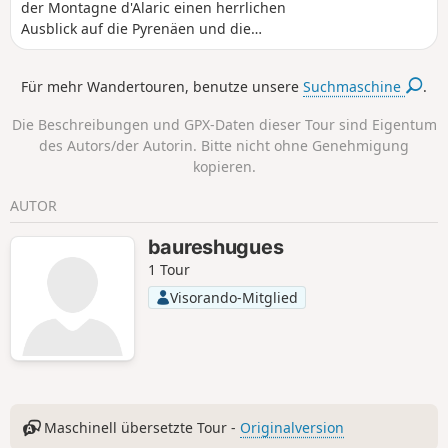
der Montagne d'Alaric einen herrlichen
Ausblick auf die Pyrenäen und die
Ebene der Aude. Die Ruinen der
Priorate Saint-Pierre d'Alaric und Saint-
Für mehr Wandertouren, benutze unsere
Suchmaschine
.
Michel de Nahuze sowie die Ruinen der
Meierei Vidal regen zum Nachdenken
Die Beschreibungen und GPX-Daten dieser Tour sind Eigentum
über die Geschichte dieses Berges und
des Autors/der Autorin. Bitte nicht ohne Genehmigung
das Leben, das ihn einst geprägt hat,
kopieren.
an. Die Rückkehr inmitten der
Weinberge der Corbières ist schließlich
AUTOR
eine Einladung, diesen Wandertag mit
einer wohlverdienten Weinprobe
baureshugues
ausklingen zu lassen.
1 Tour
Visorando-Mitglied
Maschinell übersetzte Tour -
Originalversion