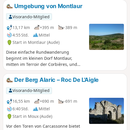
Umgebung von Montlaur
Visorando-Mitglied
13,17 km
+395 m
-389 m
4:55 Std.
Mittel
Start in Montlaur (Aude)
Diese einfache Rundwanderung
beginnt im kleinen Dorf Montlaur,
mitten im Terroir der Corbières, und
duftet nach Pinien und Heideland. Der
Rückweg führt durch Weinberge in
Der Berg Alaric – Roc De L'Aigle
einer sehr mediterranen Atmosphäre.
Am Ende der Strecke gibt es ein wenig
Visorando-Mitglied
Asphalt, was jedoch den Genuss der
Wanderung nicht trüben sollte.
16,55 km
+690 m
-691 m
6:40 Std.
Mittel
Start in Moux (Aude)
Vor den Toren von Carcassonne bietet