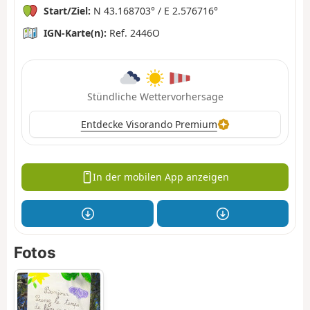
Start/Ziel:
N 43.168703° / E 2.576716°
IGN-Karte(n):
Ref. 2446O
Stündliche Wettervorhersage
Entdecke Visorando Premium
In der mobilen App anzeigen
Fotos