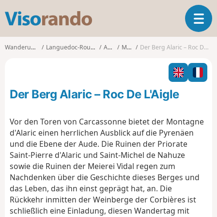
V
T
i
o
s
g
o
Wanderungen
Languedoc-Roussillon
Aude
Moux
Der Berg Alaric – Roc De L'Aigle
g
r
l
a
e
n
n
d
Der Berg Alaric – Roc De L'Aigle
a
o
v
i
Vor den Toren von Carcassonne bietet der Montagne
g
d'Alaric einen herrlichen Ausblick auf die Pyrenäen
a
und die Ebene der Aude. Die Ruinen der Priorate
t
Saint-Pierre d'Alaric und Saint-Michel de Nahuze
i
o
sowie die Ruinen der Meierei Vidal regen zum
n
Nachdenken über die Geschichte dieses Berges und
das Leben, das ihn einst geprägt hat, an. Die
Rückkehr inmitten der Weinberge der Corbières ist
schließlich eine Einladung, diesen Wandertag mit