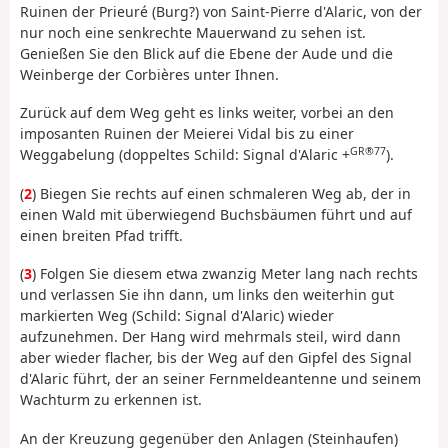
Ruinen der Prieuré (Burg?) von Saint-Pierre d'Alaric, von der
nur noch eine senkrechte Mauerwand zu sehen ist.
Genießen Sie den Blick auf die Ebene der Aude und die
Weinberge der Corbières unter Ihnen.
Zurück auf dem Weg geht es links weiter, vorbei an den
imposanten Ruinen der Meierei Vidal bis zu einer
GR®77
Weggabelung (doppeltes Schild: Signal d'Alaric +
).
(
2
) Biegen Sie rechts auf einen schmaleren Weg ab, der in
einen Wald mit überwiegend Buchsbäumen führt und auf
einen breiten Pfad trifft.
(
3
) Folgen Sie diesem etwa zwanzig Meter lang nach rechts
und verlassen Sie ihn dann, um links den weiterhin gut
markierten Weg (Schild: Signal d'Alaric) wieder
aufzunehmen. Der Hang wird mehrmals steil, wird dann
aber wieder flacher, bis der Weg auf den Gipfel des Signal
d'Alaric führt, der an seiner Fernmeldeantenne und seinem
Wachturm zu erkennen ist.
An der Kreuzung gegenüber den Anlagen (Steinhaufen)