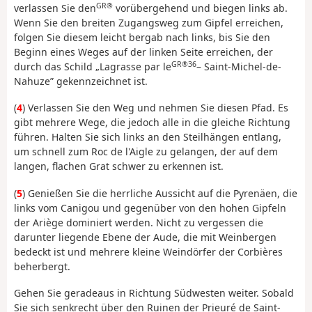
GR®
verlassen Sie den
vorübergehend und biegen links ab.
Wenn Sie den breiten Zugangsweg zum Gipfel erreichen,
folgen Sie diesem leicht bergab nach links, bis Sie den
Beginn eines Weges auf der linken Seite erreichen, der
GR®36
durch das Schild „Lagrasse par le
– Saint-Michel-de-
Nahuze” gekennzeichnet ist.
(
4
) Verlassen Sie den Weg und nehmen Sie diesen Pfad. Es
gibt mehrere Wege, die jedoch alle in die gleiche Richtung
führen. Halten Sie sich links an den Steilhängen entlang,
um schnell zum Roc de l'Aigle zu gelangen, der auf dem
langen, flachen Grat schwer zu erkennen ist.
(
5
) Genießen Sie die herrliche Aussicht auf die Pyrenäen, die
links vom Canigou und gegenüber von den hohen Gipfeln
der Ariège dominiert werden. Nicht zu vergessen die
darunter liegende Ebene der Aude, die mit Weinbergen
bedeckt ist und mehrere kleine Weindörfer der Corbières
beherbergt.
Gehen Sie geradeaus in Richtung Südwesten weiter. Sobald
Sie sich senkrecht über den Ruinen der Prieuré de Saint-