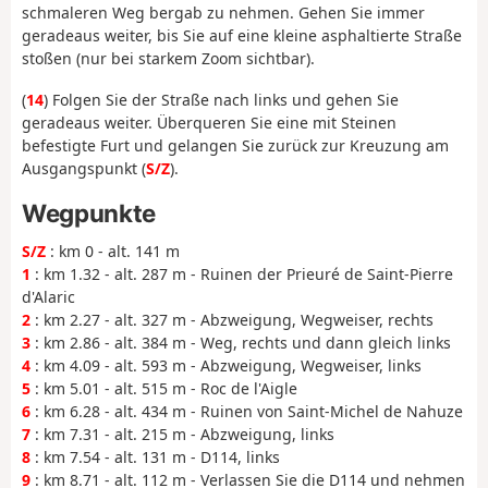
schmaleren Weg bergab zu nehmen. Gehen Sie immer
geradeaus weiter, bis Sie auf eine kleine asphaltierte Straße
stoßen (nur bei starkem Zoom sichtbar).
(
14
) Folgen Sie der Straße nach links und gehen Sie
geradeaus weiter. Überqueren Sie eine mit Steinen
befestigte Furt und gelangen Sie zurück zur Kreuzung am
Ausgangspunkt (
S/Z
).
Wegpunkte
S/Z
: km 0 - alt. 141 m
1
: km 1.32 - alt. 287 m - Ruinen der Prieuré de Saint-Pierre
d'Alaric
2
: km 2.27 - alt. 327 m - Abzweigung, Wegweiser, rechts
3
: km 2.86 - alt. 384 m - Weg, rechts und dann gleich links
4
: km 4.09 - alt. 593 m - Abzweigung, Wegweiser, links
5
: km 5.01 - alt. 515 m - Roc de l'Aigle
6
: km 6.28 - alt. 434 m - Ruinen von Saint-Michel de Nahuze
7
: km 7.31 - alt. 215 m - Abzweigung, links
8
: km 7.54 - alt. 131 m - D114, links
9
: km 8.71 - alt. 112 m - Verlassen Sie die D114 und nehmen