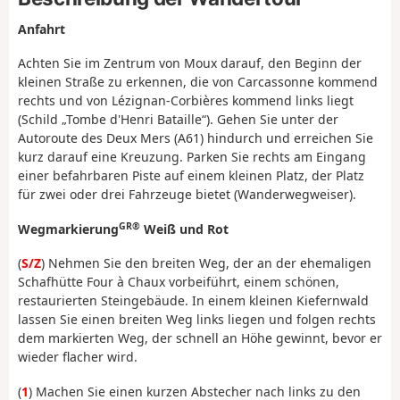
Anfahrt
Achten Sie im Zentrum von Moux darauf, den Beginn der
kleinen Straße zu erkennen, die von Carcassonne kommend
rechts und von Lézignan-Corbières kommend links liegt
(Schild „Tombe d'Henri Bataille“). Gehen Sie unter der
Autoroute des Deux Mers (A61) hindurch und erreichen Sie
kurz darauf eine Kreuzung. Parken Sie rechts am Eingang
einer befahrbaren Piste auf einem kleinen Platz, der Platz
für zwei oder drei Fahrzeuge bietet (Wanderwegweiser).
GR®
Wegmarkierung
Weiß und Rot
(
S/Z
) Nehmen Sie den breiten Weg, der an der ehemaligen
Schafhütte Four à Chaux vorbeiführt, einem schönen,
restaurierten Steingebäude. In einem kleinen Kiefernwald
lassen Sie einen breiten Weg links liegen und folgen rechts
dem markierten Weg, der schnell an Höhe gewinnt, bevor er
wieder flacher wird.
(
1
) Machen Sie einen kurzen Abstecher nach links zu den