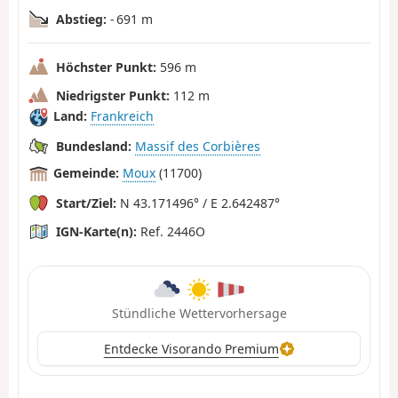
Abstieg:
- 691 m
Höchster Punkt:
596 m
Niedrigster Punkt:
112 m
Land:
Frankreich
Bundesland:
Massif des Corbières
Gemeinde:
Moux
(11700)
Start/Ziel:
N 43.171496° / E 2.642487°
IGN-Karte(n):
Ref. 2446O
Stündliche Wettervorhersage
Entdecke Visorando Premium