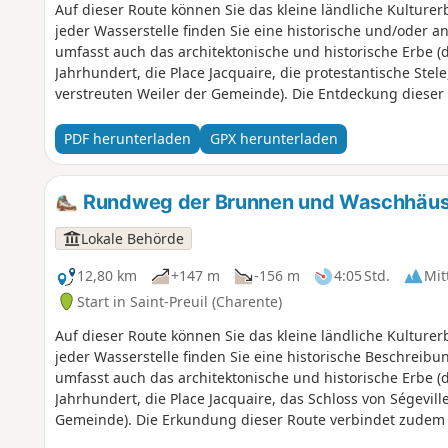
Auf dieser Route können Sie das kleine ländliche Kultur
jeder Wasserstelle finden Sie eine historische und/oder 
umfasst auch das architektonische und historische Erbe (d
Jahrhundert, die Place Jacquaire, die protestantische Stele
verstreuten Weiler der Gemeinde). Die Entdeckung dieser
Landschaft, der Flora und der Fauna.
PDF herunterladen
GPX herunterladen
Rundweg der Brunnen und Waschhäuser 
Lokale Behörde
12,80 km
+147 m
-156 m
4:05 Std.
Mit
Start in Saint-Preuil (Charente)
Auf dieser Route können Sie das kleine ländliche Kultur
jeder Wasserstelle finden Sie eine historische Beschreib
umfasst auch das architektonische und historische Erbe (d
Jahrhundert, die Place Jacquaire, das Schloss von Ségevill
Gemeinde). Die Erkundung dieser Route verbindet zudem la
faunistische Reize.