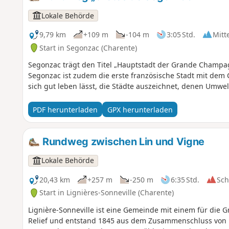
Lokale Behörde
9,79 km
+109 m
-104 m
3:05 Std.
Mitt
Start in Segonzac (Charente)
Segonzac trägt den Titel „Hauptstadt der Grande Champa
Segonzac ist zudem die erste französische Stadt mit dem C
sich gut leben lässt, die Städte auszeichnet, denen Umwe
PDF herunterladen
GPX herunterladen
Rundweg zwischen Lin und Vigne
Lokale Behörde
20,43 km
+257 m
-250 m
6:35 Std.
Sc
Start in Lignières-Sonneville (Charente)
Lignière-Sonneville ist eine Gemeinde mit einem für die
Relief und entstand 1845 aus dem Zusammenschluss von Li