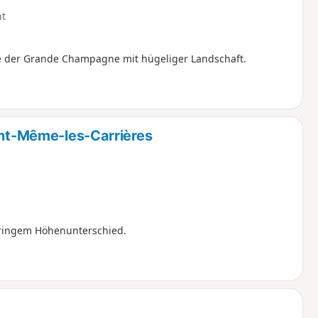
ht
 der Grande Champagne mit hügeliger Landschaft.
aint-Même-les-Carrières
ringem Höhenunterschied.