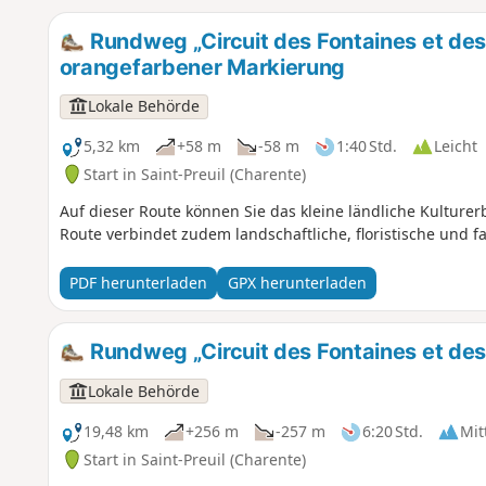
Rundweg „Circuit des Fontaines et des
orangefarbener Markierung
Lokale Behörde
5,32 km
+58 m
-58 m
1:40 Std.
Leicht
Start in Saint-Preuil (Charente)
Auf dieser Route können Sie das kleine ländliche Kultur
Route verbindet zudem landschaftliche, floristische und fa
PDF herunterladen
GPX herunterladen
Rundweg „Circuit des Fontaines et des
Lokale Behörde
19,48 km
+256 m
-257 m
6:20 Std.
Mit
Start in Saint-Preuil (Charente)