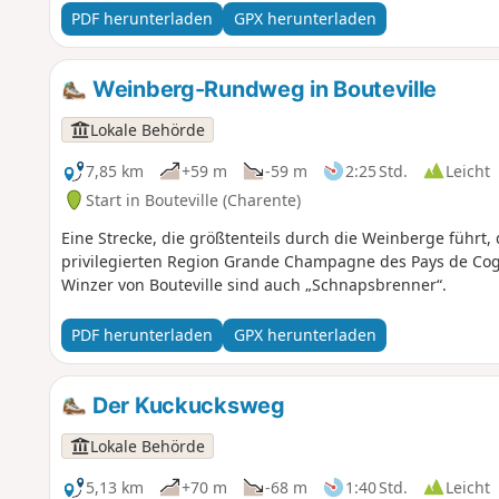
PDF herunterladen
GPX herunterladen
Weinberg-Rundweg in Bouteville
Lokale Behörde
7,85 km
+59 m
-59 m
2:25 Std.
Leicht
Start in Bouteville (Charente)
Eine Strecke, die größtenteils durch die Weinberge führt, 
privilegierten Region Grande Champagne des Pays de Cogna
Winzer von Bouteville sind auch „Schnapsbrenner“.
PDF herunterladen
GPX herunterladen
Der Kuckucksweg
Lokale Behörde
5,13 km
+70 m
-68 m
1:40 Std.
Leicht