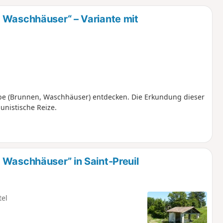
u
n
 Waschhäuser“ – Variante mit
m
erbe (Brunnen, Waschhäuser) entdecken. Die Erkundung dieser
unistische Reize.
 Waschhäuser” in Saint-Preuil
tel