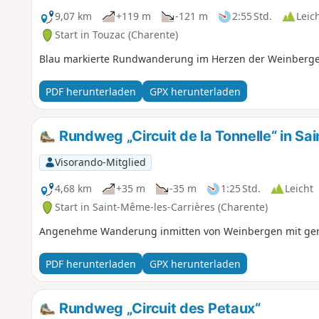
9,07 km
+119 m
-121 m
2:55 Std.
Leic
Start in Touzac (Charente)
Blau markierte Rundwanderung im Herzen der Weinberge
PDF herunterladen
GPX herunterladen
Rundweg „Circuit de la Tonnelle“ in S
Visorando-Mitglied
4,68 km
+35 m
-35 m
1:25 Std.
Leicht
Start in Saint-Même-les-Carrières (Charente)
Angenehme Wanderung inmitten von Weinbergen mit ge
PDF herunterladen
GPX herunterladen
Rundweg „Circuit des Petaux“