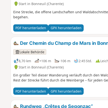
Start in Bonneuil (Charente)
Eine Strecke, die offene Landschaften und Waldabschnit
begehen.
PDF herunterladen
GPX herunterladen
Der Chemin du Champ de Mars in Bonn
Lokale Behörde
8,70 km
+106 m
-106 m
2:45 Std.
Leic
Start in Bonneuil (Charente)
Ein großer Teil dieser Wanderung verläuft durch den Wa
Rest der Strecke führt durch die Weinberge – für jeden G
PDF herunterladen
GPX herunterladen
Rundweg „Crêtes de Segonzac“