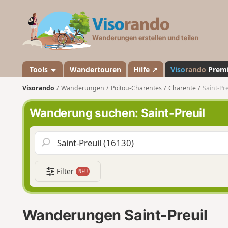
V
i
s
o
r
a
Tools
Wandertouren
Hilfe ↗
Viso
rando
Prem
n
Visorando
Wanderungen
Poitou-Charentes
Charente
Saint-Pre
d
o
Wanderung suchen: Saint-Preuil
Filter
NEU
Wanderungen Saint-Preuil