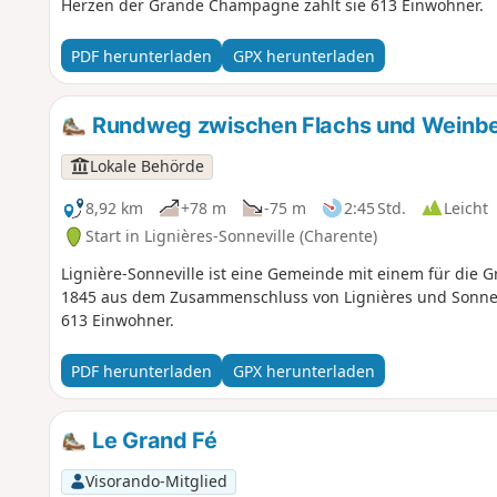
Herzen der Grande Champagne zählt sie 613 Einwohner.
PDF herunterladen
GPX herunterladen
Rundweg zwischen Flachs und Weinber
Lokale Behörde
8,92 km
+78 m
-75 m
2:45 Std.
Leicht
Start in Lignières-Sonneville (Charente)
Lignière-Sonneville ist eine Gemeinde mit einem für die
1845 aus dem Zusammenschluss von Lignières und Sonnevi
613 Einwohner.
PDF herunterladen
GPX herunterladen
Le Grand Fé
Visorando-Mitglied