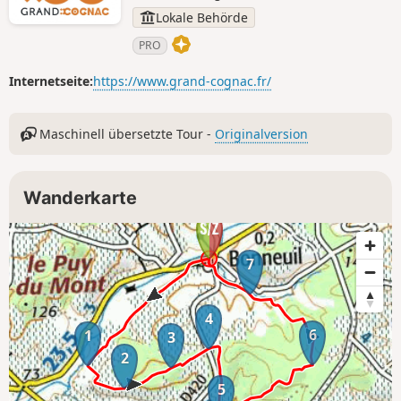
Lokale Behörde
PRO
Internetseite:
https://www.grand-cognac.fr/
Maschinell übersetzte Tour -
Originalversion
Wanderkarte
7
4
6
1
3
2
5