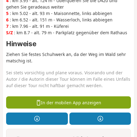
4
: km 3.95 - alt. 124 m - Überqueren Sie die D420 und
gehen Sie geradeaus weiter
5
: km 5.02 - alt. 93 m - Maisonnette, links abbiegen
6
: km 6.52 - alt. 151 m - Wasserloch, links abbiegen
7
: km 7.96 - alt. 91 m - Küferei
S/Z
: km 8.7 - alt. 79 m - Parkplatz gegenüber dem Rathaus
Hinweise
Ziehen Sie festes Schuhwerk an, da der Weg im Wald sehr
matschig ist.
Sei stets vorsichtig und plane voraus. Visorando und der
Autor / die Autorin dieser Tour können im Falle eines Unfalls
auf dieser Tour nicht haftbar gemacht werden.
In der mobilen App anzeigen