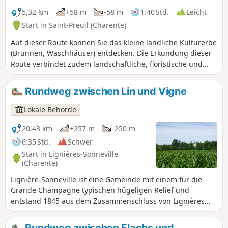
5,32 km
+58 m
-58 m
1:40 Std.
Leicht
Start in Saint-Preuil (Charente)
Auf dieser Route können Sie das kleine ländliche Kulturerbe
(Brunnen, Waschhäuser) entdecken. Die Erkundung dieser
Route verbindet zudem landschaftliche, floristische und
faunistische Reize.
Rundweg zwischen Lin und Vigne
Lokale Behörde
20,43 km
+257 m
-250 m
6:35 Std.
Schwer
Start in Lignières-Sonneville
(Charente)
Lignière-Sonneville ist eine Gemeinde mit einem für die
Grande Champagne typischen hügeligen Relief und
entstand 1845 aus dem Zusammenschluss von Lignières
und Sonneville. Eingebettet im Herzen der Grande
Champagne zählt sie 613 Einwohner.