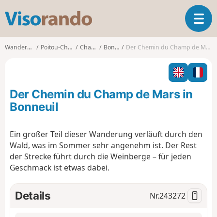
V
T
i
o
s
g
o
Wanderungen
Poitou-Charentes
Charente
Bonneuil
Der Chemin du Champ de Mars in Bonneuil
g
r
l
a
e
n
n
d
Der Chemin du Champ de Mars in
a
o
v
Bonneuil
i
g
Ein großer Teil dieser Wanderung verläuft durch den
a
Wald, was im Sommer sehr angenehm ist. Der Rest
t
i
der Strecke führt durch die Weinberge – für jeden
o
Geschmack ist etwas dabei.
n
Details
Nr.
243272