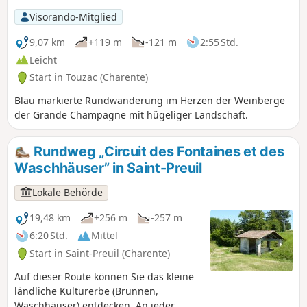
„Schnapsbrenner“.
Visorando-Mitglied
9,07 km
+119 m
-121 m
2:55 Std.
Leicht
Start in Touzac (Charente)
Blau markierte Rundwanderung im Herzen der Weinberge
der Grande Champagne mit hügeliger Landschaft.
Rundweg „Circuit des Fontaines et des
Waschhäuser” in Saint-Preuil
Lokale Behörde
19,48 km
+256 m
-257 m
6:20 Std.
Mittel
Start in Saint-Preuil (Charente)
Auf dieser Route können Sie das kleine
ländliche Kulturerbe (Brunnen,
Waschhäuser) entdecken. An jeder