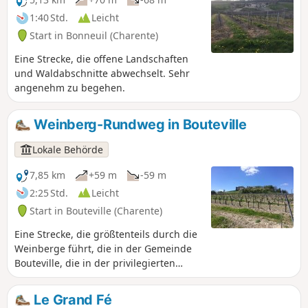
1:40 Std.
Leicht
Start in Bonneuil (Charente)
Eine Strecke, die offene Landschaften
und Waldabschnitte abwechselt. Sehr
angenehm zu begehen.
Weinberg-Rundweg in Bouteville
Lokale Behörde
7,85 km
+59 m
-59 m
2:25 Std.
Leicht
Start in Bouteville (Charente)
Eine Strecke, die größtenteils durch die
Weinberge führt, die in der Gemeinde
Bouteville, die in der privilegierten
Region Grande Champagne des Pays de
Cognac liegt, allgegenwärtig sind. Fast
Le Grand Fé
alle Winzer von Bouteville sind auch