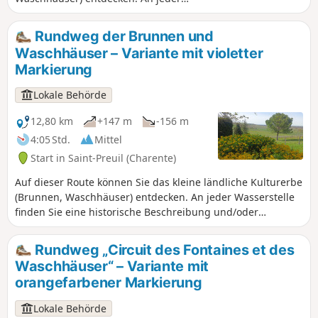
Wasserstelle finden Sie eine historische
und/oder anekdotische Beschreibung.
Rundweg der Brunnen und
Diese Route umfasst auch das
Waschhäuser – Variante mit violetter
architektonische und historische Erbe
Markierung
(die Kirche Saint-Projet aus dem 13.
Jahrhundert, die Place Jacquaire, die
Lokale Behörde
protestantische Stele, das Schloss von
Ségeville und die verstreuten Weiler der
12,80 km
+147 m
-156 m
Gemeinde). Die Entdeckung dieser
4:05 Std.
Mittel
Route verbindet auch die Vorzüge der
Start in Saint-Preuil (Charente)
Landschaft, der Flora und der Fauna.
Auf dieser Route können Sie das kleine ländliche Kulturerbe
(Brunnen, Waschhäuser) entdecken. An jeder Wasserstelle
finden Sie eine historische Beschreibung und/oder
Anekdoten. Diese Route umfasst auch das architektonische
und historische Erbe (die Kirche Saint-Projet aus dem 13.
Rundweg „Circuit des Fontaines et des
Jahrhundert, die Place Jacquaire, das Schloss von Ségeville
Waschhäuser“ – Variante mit
und die verstreuten Weiler der Gemeinde). Die Erkundung
orangefarbener Markierung
dieser Route verbindet zudem landschaftliche, floristische
und faunistische Reize.
Lokale Behörde