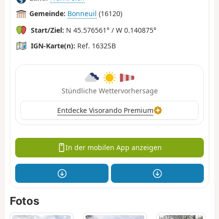
Gemeinde:
Bonneuil
(16120)
Start/Ziel:
N 45.576561° / W 0.140875°
IGN-Karte(n):
Ref. 1632SB
Stündliche Wettervorhersage
Entdecke Visorando Premium
In der mobilen App anzeigen
Fotos