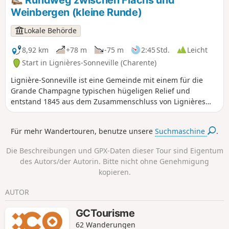
Rundweg zwischen Flachs und
Weinbergen (kleine Runde)
Lokale Behörde
8,92 km
+78 m
-75 m
2:45 Std.
Leicht
Start in Lignières-Sonneville (Charente)
Lignière-Sonneville ist eine Gemeinde mit einem für die
Grande Champagne typischen hügeligen Relief und
entstand 1845 aus dem Zusammenschluss von Lignières
und Sonneville. Eingebettet im Herzen der Grande
Champagne zählt sie 613 Einwohner.
Für mehr Wandertouren, benutze unsere
Suchmaschine
.
Die Beschreibungen und GPX-Daten dieser Tour sind Eigentum
des Autors/der Autorin. Bitte nicht ohne Genehmigung
kopieren.
AUTOR
GCTourisme
62 Wanderungen