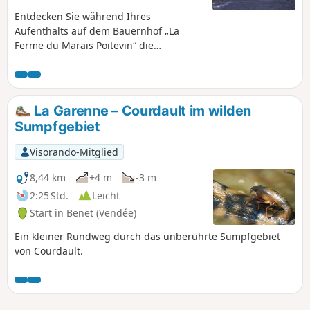
Entdecken Sie während Ihres
Aufenthalts auf dem Bauernhof „La
Ferme du Marais Poitevin“ die
traditionellen Dörfer zwischen Ebene
und Sumpfgebiet. Folgen Sie der Sèvre
Niortaise und erreichen Sie das Dorf
Coulon, das zu den schönsten Dörfern
La Garenne – Courdault im wilden
Frankreichs zählt.
Sumpfgebiet
Visorando-Mitglied
8,44 km
+4 m
-3 m
2:25 Std.
Leicht
Start in Benet (Vendée)
Ein kleiner Rundweg durch das unberührte Sumpfgebiet
von Courdault.