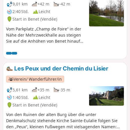
9,01 km
+42 m
-42 m
2:40 Std.
Leicht
Start in Benet (Vendée)
Vom Parkplatz „Champ de Foire“ in der
Nähe der Mehrzweckhalle aus steigen
Sie auf die Anhöhen von Benet hinauf
und gelangen dann über eine kleine
Straße, die einen Panoramablick auf die
Getreidefelder bietet, zum Port d'Aziré;
der Rückweg führt über die Plaine de
Les Peux und der Chemin du Lisier
Pierre Plate und den Weiler Villeneuve.
Verein/ Wanderführer/in
5,61 km
+35 m
-35 m
1:40 Std.
Leicht
Start in Benet (Vendée)
Von den Ruinen der alten Burg über die unter
Denkmalschutz stehende Kirche Sainte-Eulalie folgen Sie
den „Peux“, kleinen Fußwegen mit vielsagenden Namen: