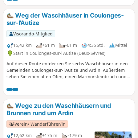
Schornstein des ehemaligen Kalkofens. Rückweg in den
Ortskern von Coulonges vorbei an der Kirche, einem
Weg der Waschhäuser in Coulonges-
ehemaligen Waschhaus (Rue de l’Épargne), einem kleinen
sur-l'Autize
Platz, der an der Stelle eines ehemaligen Restaurants
angelegt wurde, und schließlich an der Markthalle der
Visorando-Mitglied
Gemeinde.
15,42 km
+61 m
-61 m
4:35 Std.
Mittel
Start in Coulonges-sur-l'Autize (Deux-Sèvres)
Auf dieser Route entdecken Sie sechs Waschhäuser in den
Gemeinden Coulonges-sur-l'Autize und Ardin. Außerdem
sehen Sie einen alten Ofen, einen Marmorsteinbruch und
den großen Schornstein (Überrest der Kalköfen) von
Coulonges-sur-l'Autize.
Wege zu den Waschhäusern und
Brunnen rund um Ardin
Verein/ Wanderführer/in
12,62 km
+175 m
-179 m