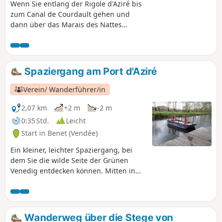
Wenn Sie entlang der Rigole d'Aziré bis
zum Canal de Courdault gehen und
dann über das Marais des Nattes
zurückkehren, können Sie vielleicht
einige Nutrias, Purpurreiher oder
Kiebitze und vielleicht sogar ein oder
zwei Rehe beobachten.
Spaziergang am Port d'Aziré
Verein/ Wanderführer/in
2,07 km
+2 m
-2 m
0:35 Std.
Leicht
Start in Benet (Vendée)
Ein kleiner, leichter Spaziergang, bei
dem Sie die wilde Seite der Grünen
Venedig entdecken können. Mitten in
der Natur sind Sie immer in der Nähe
des Wassers, im Schatten von
Kopfeschen und Pappeln. Und vielleicht
haben Sie das Glück, Nutrias oder Rehe
Wanderweg über die Stege von