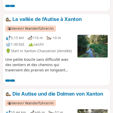
sie grenzenlose Panoramablicke bietet. Achtung: Diese
Route wurde geändert und über die D3 verkürzt, da das
Betreten des Waldes von La Vergne untersagt ist.
La vallée de l'Autise à Xanton
Verein/ Wanderführer/in
5,15 km
+10 m
-10 m
1:30 Std.
Leicht
Start in Xanton-Chassenon (Vendée)
Une petite boucle sans difficulté avec
des sentiers et des chemins qui
traversent des prairies en longeant
l'Autise jusqu'à Denant puis retour par
une piste cyclable à travers les champs.
Die Autise und die Dolmen von Xanton
Verein/ Wanderführer/in
10,44 km
+66 m
-57 m