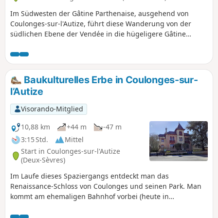
Im Südwesten der Gâtine Parthenaise, ausgehend von
Coulonges-sur-l'Autize, führt diese Wanderung von der
südlichen Ebene der Vendée in die hügeligere Gâtine
Parthenaise, von Ackerland zu Bocage-Landschaft.
Baukulturelles Erbe in Coulonges-sur-
l’Autize
Visorando-Mitglied
10,88 km
+44 m
-47 m
3:15 Std.
Mittel
Start in Coulonges-sur-l'Autize
(Deux-Sèvres)
Im Laufe dieses Spaziergangs entdeckt man das
Renaissance-Schloss von Coulonges und seinen Park. Man
kommt am ehemaligen Bahnhof vorbei (heute in
Privatbesitz). Nach einem Abstecher in die Natur entdeckt
man das „Logis de Magné“ und das Waschhaus sowie den