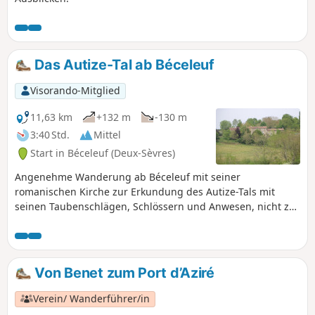
Das Autize-Tal ab Béceleuf
Visorando-Mitglied
11,63 km
+132 m
-130 m
3:40 Std.
Mittel
Start in Béceleuf (Deux-Sèvres)
Angenehme Wanderung ab Béceleuf mit seiner
romanischen Kirche zur Erkundung des Autize-Tals mit
seinen Taubenschlägen, Schlössern und Anwesen, nicht zu
vergessen die zahlreichen Waschhäuser und Mühlen dieser
an Kulturerbe und Natur reichen Gegend, wie die Eiche von
Pouzay. Verpassen Sie während der Wanderung nicht die
Barrières de Gâtine, Zeugen der Vergangenheit.
Von Benet zum Port d’Aziré
Verein/ Wanderführer/in