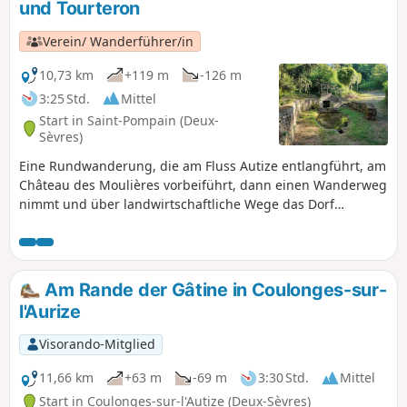
und Tourteron
Verein/ Wanderführer/in
10,73 km
+119 m
-126 m
3:25 Std.
Mittel
Start in Saint-Pompain (Deux-
Sèvres)
Eine Rundwanderung, die am Fluss Autize entlangführt, am
Château des Moulières vorbeiführt, dann einen Wanderweg
nimmt und über landwirtschaftliche Wege das Dorf
Tourteron erreicht. Nach einem Abstecher zum Brunnen
und zum Waschhaus von Tourteron führt die Wanderung
weiter durch die mit Windrädern übersäte Ebene, folgt
dann einer alten Eisenbahnstrecke, führt unter einem
Am Rande der Gâtine in Coulonges-sur-
Viadukt hindurch und kehrt entlang der Wiesen am Ufer
l'Aurize
der Autize zurück bis zur Moulin de Dray, um von dort
wieder nach Saint-Pompain aufzusteigen.
Visorando-Mitglied
11,66 km
+63 m
-69 m
3:30 Std.
Mittel
Start in Coulonges-sur-l'Autize (Deux-Sèvres)