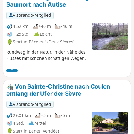
zu sehen.
Saumort nach Autise
Visorando-Mitglied
4,52 km
+46 m
-46 m
1:25 Std.
Leicht
Start in Béceleuf (Deux-Sèvres)
Rundweg in der Natur, in der Nähe des
Flusses mit schönen schattigen Wegen.
Von Sainte-Christine nach Coulon
entlang der Ufer der Sèvre
Visorando-Mitglied
29,01 km
+5 m
-5 m
4 Std.
Mittel
Start in Benet (Vendée)