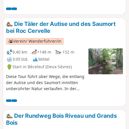
Peu des Demoiselles, Peu des Ânesses, Peu de chez Gognar,
Peu de Gâte-Bourse… Sie entdecken den Ort Benet, der sich
über zwei Hügel erstreckt, durchzogen von der Rue de la
Combe, unter der der Vrizon fließt.
Die Täler der Autise und des Saumort
bei Roc Cervelle
Verein/ Wanderführer/in
9,40 km
+148 m
-152 m
3:05 Std.
Mittel
Start in Béceleuf (Deux-Sèvres)
Diese Tour führt über Wege, die entlang
der Autise und des Saumort inmitten
unberührter Natur verlaufen. In der
schönen Jahreszeit sind sie sehr
angenehm, doch bei Regen können
bestimmte Abschnitte dieser Wege
manchmal überflutet oder schwer
Der Rundweg Bois Riveau und Grands
begehbar sein.
Bois