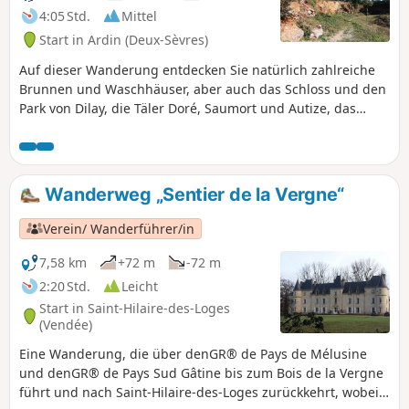
4:05 Std.
Mittel
Start in Ardin (Deux-Sèvres)
Auf dieser Wanderung entdecken Sie natürlich zahlreiche
Brunnen und Waschhäuser, aber auch das Schloss und den
Park von Dilay, die Täler Doré, Saumort und Autize, das
Wohnhaus und den Taubenschlag von Pouzay, das
Arboretum von Chaillot und vielleicht sogar... La Galipote.
Wanderweg „Sentier de la Vergne“
Verein/ Wanderführer/in
7,58 km
+72 m
-72 m
2:20 Std.
Leicht
Start in Saint-Hilaire-des-Loges
(Vendée)
Eine Wanderung, die über denGR® de Pays de Mélusine
und denGR® de Pays Sud Gâtine bis zum Bois de la Vergne
führt und nach Saint-Hilaire-des-Loges zurückkehrt, wobei