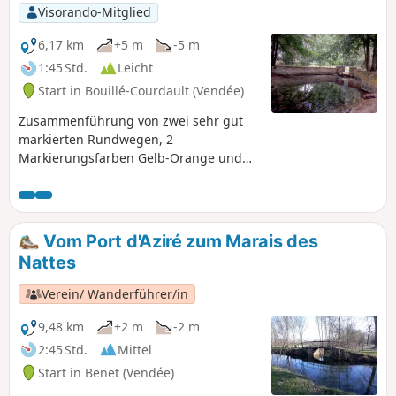
Visorando-Mitglied
6,17 km
+5 m
-5 m
1:45 Std.
Leicht
Start in Bouillé-Courdault (Vendée)
Zusammenführung von zwei sehr gut
markierten Rundwegen, 2
Markierungsfarben Gelb-Orange und
Gelb-Blau. Die Strecke ist größtenteils
schattig und sehr angenehm im Marais
Poitevin!
Vom Port d'Aziré zum Marais des
Nattes
Verein/ Wanderführer/in
9,48 km
+2 m
-2 m
2:45 Std.
Mittel
Start in Benet (Vendée)