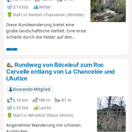
3:10 Std.
Mittel
Start in Xanton-Chassenon (Vendée)
Diese Rundwanderung bietet eine
große landschaftliche Vielfalt. Eine erste
Schleife durch die Felder auf den
Anhöhen von Xanton mit einem 360°-
Panoramablick mündet in denGRP®
„Tour du Pays de Mélusine“, der an
hügeligen Wiesen entlangführt und
Rundweg von Béceleuf zum Roc
dann wieder ins Tal hinabführt.
Cervelle entlang von La Chancelée und
Anschließend trifft er auf den
L'Autize
markierten Rundweg des Autise-Tals.
Visorando-Mitglied
8,18 km
+88 m
-87 m
2:35 Std.
Leicht
Start in Béceleuf (Deux-Sèvres)
Angenehme Wanderung mit schönen
Ausblicken.