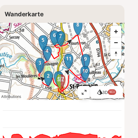
Wanderkarte
8
6
7
5
4
11
9
3
10
2
1
3D
NEU
K
Attributions
a
r
t
e
g
r