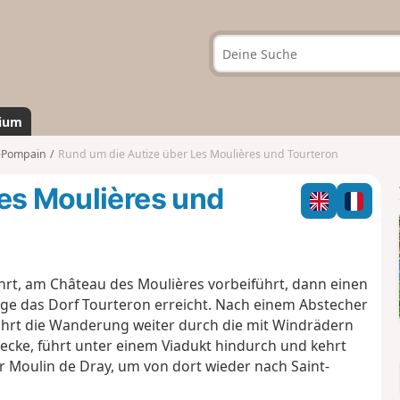
ium
-Pompain
Rund um die Autize über Les Moulières und Tourteron
es Moulières und
hrt, am Château des Moulières vorbeiführt, dann einen
e das Dorf Tourteron erreicht. Nach einem Abstecher
rt die Wanderung weiter durch die mit Windrädern
recke, führt unter einem Viadukt hindurch und kehrt
r Moulin de Dray, um von dort wieder nach Saint-