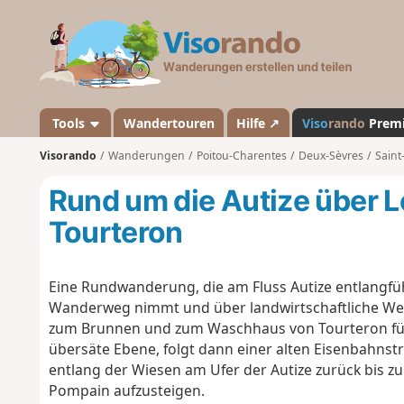
V
i
s
o
r
a
Tools
Wandertouren
Hilfe ↗
Viso
rando
Prem
n
Visorando
Wanderungen
Poitou-Charentes
Deux-Sèvres
Saint
d
o
Rund um die Autize über L
Tourteron
Eine Rundwanderung, die am Fluss Autize entlangfü
Wanderweg nimmt und über landwirtschaftliche Weg
zum Brunnen und zum Waschhaus von Tourteron füh
übersäte Ebene, folgt dann einer alten Eisenbahnst
entlang der Wiesen am Ufer der Autize zurück bis zu
Pompain aufzusteigen.