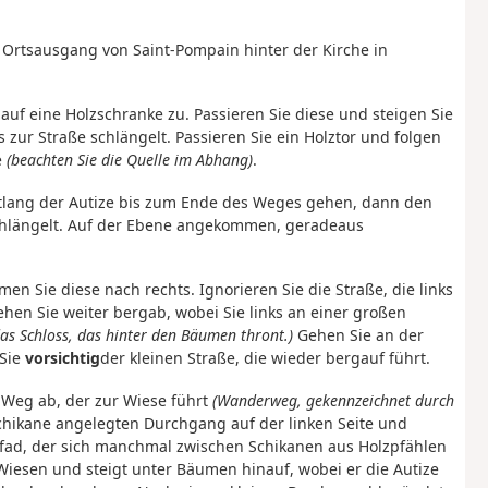
am Ortsausgang von Saint-Pompain hinter der Kirche in
uf eine Holzschranke zu. Passieren Sie diese und steigen Sie
zur Straße schlängelt. Passieren Sie ein Holztor und folgen
e
(beachten Sie die Quelle im Abhang)
.
tlang der Autize bis zum Ende des Weges gehen, dann den
schlängelt. Auf der Ebene angekommen, geradeaus
en Sie diese nach rechts. Ignorieren Sie die Straße, die links
en Sie weiter bergab, wobei Sie links an einer großen
s Schloss, das hinter den Bäumen thront.)
Gehen Sie an der
 Sie
vorsichtig
der kleinen Straße, die wieder bergauf führt.
n Weg ab, der zur Wiese führt
(Wanderweg, gekennzeichnet durch
chikane angelegten Durchgang auf der linken Seite und
Pfad, der sich manchmal zwischen Schikanen aus Holzpfählen
 Wiesen und steigt unter Bäumen hinauf, wobei er die Autize