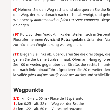
(
9
) Nehmen Sie den Weg rechts und überqueren Sie die Brüc
den Weg, der kurz danach nach rechts abzweigt, und gehen
Weinbergs
(Panoramablick auf den Ort Saint-Pompain)
. Bieg
gelangen.
(
10
) Kurz vor dem Viadukt links den steilen, sich in Serp
Flussufer nehmen (
Vorsicht! Rutschgefahr
). Unter dem V
zur nächsten Wegkreuzung weitergehen.
(
11
) Biegen Sie links ab, überqueren Sie die drei Stege, d
gehen Sie die kleine Straße hinauf. Oben am Hang ignorier
Sie 100 m weiter, gegenüber der Straße, die rechts hinunte
der nach links hinaufführt. Ignorieren Sie 20 m weiter de
la Vallée (
Blick auf die Nordfassade der Kirche)
und schließlic
Wegpunkte
S/Z
: km 0 - alt. 50 m - Place de l'Espéranto
1
: km 0.25 - alt. 32 m - Weg vor der Brücke
2
: km 1.22 - alt. 60 m - Vierwegekreuzung