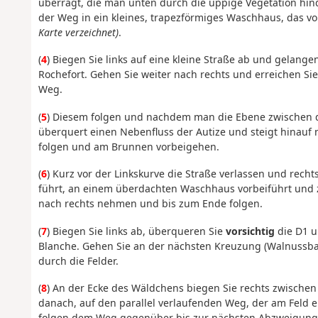
überragt, die man unten durch die üppige Vegetation h
der Weg in ein kleines, trapezförmiges Waschhaus, das vo
Karte verzeichnet)
.
(
4
) Biegen Sie links auf eine kleine Straße ab und gelang
Rochefort. Gehen Sie weiter nach rechts und erreichen Si
Weg.
(
5
) Diesem folgen und nachdem man die Ebene zwischen de
überquert einen Nebenfluss der Autize und steigt hinauf
folgen und am Brunnen vorbeigehen.
(
6
) Kurz vor der Linkskurve die Straße verlassen und rech
führt, an einem überdachten Waschhaus vorbeiführt und z
nach rechts nehmen und bis zum Ende folgen.
(
7
) Biegen Sie links ab, überqueren Sie
vorsichtig
die D1 u
Blanche. Gehen Sie an der nächsten Kreuzung (Walnussbau
durch die Felder.
(
8
) An der Ecke des Wäldchens biegen Sie rechts zwischen 
danach, auf den parallel verlaufenden Weg, der am Feld e
folgen dem Weg gegenüber bis zur nächsten Abzweigung