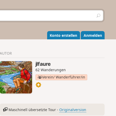
S
u
c
h
e
Konto erstellen
Anmelden
n
AUTOR
jlfaure
62 Wanderungen
Verein/ Wanderführer/in
Maschinell übersetzte Tour -
Originalversion