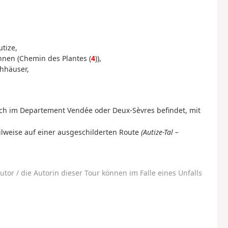
tize,
nen (Chemin des Plantes (
4
)),
hhäuser,
ch im Departement Vendée oder Deux-Sèvres befindet, mit
teilweise auf einer ausgeschilderten Route
(Autize-Tal –
utor / die Autorin dieser Tour können im Falle eines Unfalls