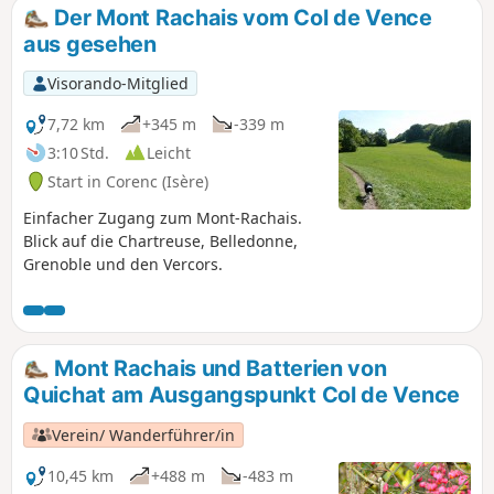
Der Mont Rachais vom Col de Vence
aus gesehen
Visorando-Mitglied
7,72 km
+345 m
-339 m
3:10 Std.
Leicht
Start in Corenc (Isère)
Einfacher Zugang zum Mont-Rachais.
Blick auf die Chartreuse, Belledonne,
Grenoble und den Vercors.
Mont Rachais und Batterien von
Quichat am Ausgangspunkt Col de Vence
Verein/ Wanderführer/in
10,45 km
+488 m
-483 m