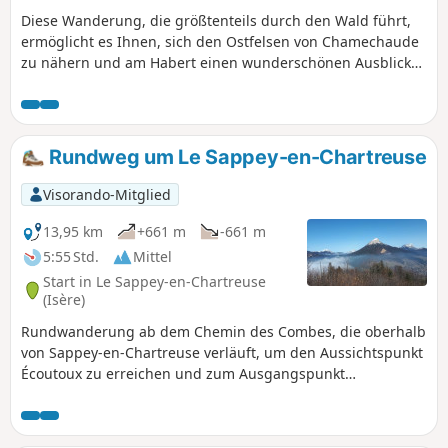
Verteidigungsanlage des Glacis de la
Diese Wanderung, die größtenteils durch den Wald führt,
Bastille.Diese Wanderung sollte bei
ermöglicht es Ihnen, sich den Ostfelsen von Chamechaude
Regenwetter und bis zu 24 Stunden
zu nähern und am Habert einen wunderschönen Ausblick
danach nicht unternommen werden, da
auf die Massive von Belledonne, Taillefer bis hin zum
der Boden rutschig ist. Von einer Hin-
Vercors zu genießen.
und Rückwanderung wird abgeraten.
Rundweg um Le Sappey-en-Chartreuse
Visorando-Mitglied
13,95 km
+661 m
-661 m
5:55 Std.
Mittel
Start in Le Sappey-en-Chartreuse
(Isère)
Rundwanderung ab dem Chemin des Combes, die oberhalb
von Sappey-en-Chartreuse verläuft, um den Aussichtspunkt
Écoutoux zu erreichen und zum Ausgangspunkt
zurückzukehren.