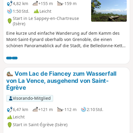
4,82 km
+155 m
-159 m
1:50 Std.
Leicht
Start in Le Sappey-en-Chartreuse
(Isère)
Eine kurze und einfache Wanderung auf dem Kamm des
Mont-Saint-Eynard oberhalb von Grenoble, die einen
schönen Panoramablick auf die Stadt, die Belledonne-Kette
und am Ende auf das Sappey-Tal bietet. Diese Wanderung
ist ein lokaler Klassiker und kann sehr stark frequentiert
sein.
Vom Lac de Fiancey zum Wasserfall
von La Vence, ausgehend von Saint-
Égrève
Visorando-Mitglied
6,47 km
+121 m
-112 m
2:10 Std.
Leicht
Start in Saint-Égrève (Isère)