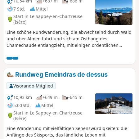
10,54 km
+687 m
-686 m
7 Std.
Mittel
Start in Le Sappey-en-Chartreuse
(Isère)
Eine schöne Rundwanderung, die abwechselnd durch Wald
und über Almen führt und sich am Osthang des
Chamechaude entlangzieht, mit einigen ordentlichen
Aufstiegen und Abstiegen, jedoch ohne nennenswerte
Schwierigkeiten, sofern Spuren vorhanden sind, um vom
Habert de Chamechaude zum Col de l’Émeindras
abzusteigen. Das Émeindras-Gebiet ist bei schönem Wetter
Rundweg Emeindras de dessus
sehr stark frequentiert, der Habert de Chamechaude
hingegen deutlich weniger.
Visorando-Mitglied
10,93 km
+649 m
-645 m
5:00 Std.
Mittel
Start in Le Sappey-en-Chartreuse
(Isère)
Eine Wanderung mit vielfältigen Sehenswürdigkeiten: die
Anfänge des Skisports, das ländliche Leben mit