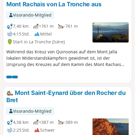
Mont Rachais von La Tronche aus
Visorando-Mitglied
7,40 km
+761 m
-761 m
4:15 Std.
Mittel
Start in La Tronche (Isère)
Während das Kreuz von Quinsonas auf dem Mont Jalla
lokalen Widerstandskämpfern gewidmet ist, ist der
Ursprung des Kreuzes auf dem Kamm des Mont Rachais
weitaus rätselhafter. Doch beide bieten herrliche
Aussichtspunkte auf den weitläufigen Ballungsraum von
Grenoble, der von den Gebirgszügen Belledonne, Taillefer,
Matheysine und Vercors umgeben ist.
Mont Saint-Eynard über den Rocher du
Bret
Visorando-Mitglied
4,58 km
+387 m
-389 m
2:25 Std.
Schwer