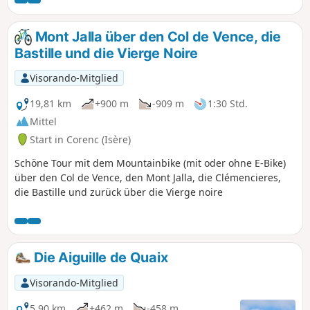
der Kühle des Waldes ist diese Wanderung
im Sommer ideal. Der 360°-Panoramablick
vom Gipfel der Pinéa auf die Chartreuse, die
Mont Jalla über den Col de Vence, die
Belledonne und den Vercors ist
Bastille und die Vierge Noire
atemberaubend.
Visorando-Mitglied
19,81 km
+900 m
-909 m
1:30 Std.
Mittel
Start in Corenc (Isère)
Schöne Tour mit dem Mountainbike (mit oder ohne E-Bike)
über den Col de Vence, den Mont Jalla, die Clémencieres,
die Bastille und zurück über die Vierge noire
Die Aiguille de Quaix
Visorando-Mitglied
5,90 km
+462 m
-458 m