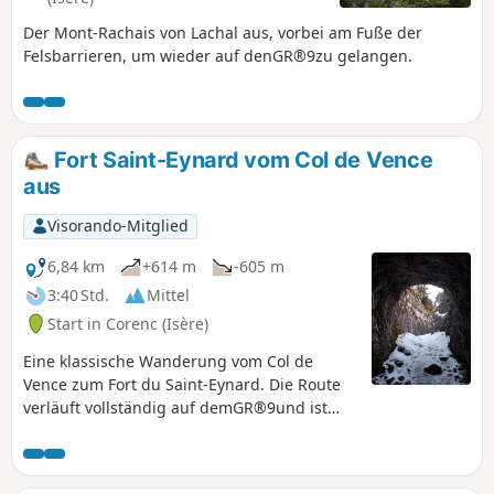
Der Mont-Rachais von Lachal aus, vorbei am Fuße der
Felsbarrieren, um wieder auf denGR®9zu gelangen.
Fort Saint-Eynard vom Col de Vence
aus
Visorando-Mitglied
6,84 km
+614 m
-605 m
3:40 Std.
Mittel
Start in Corenc (Isère)
Eine klassische Wanderung vom Col de
Vence zum Fort du Saint-Eynard. Die Route
verläuft vollständig auf demGR®9und ist
leicht zu finden. Weitreichendes Panorama
vom Gipfel aus.