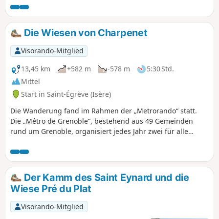
wilden Wiese zu enden. Herrlicher Blick auf die Chartreuse,
Pinéa, Chamechaude und auch auf das Tal! Und direkt vor
einem der imposante Moucherotte, der Vercors in der Ferne
Die Wiesen von Charpenet
und die geschäftige Stadt ganz unten. Schön wie ein
Gemälde von Jean Achard! Und nur einen Katzensprung von
Visorando-Mitglied
der Stadt entfernt...
13,45 km
+582 m
-578 m
5:30 Std.
Mittel
Start in Saint-Égrève (Isère)
Die Wanderung fand im Rahmen der „Metrorando“ statt.
Die „Métro de Grenoble“, bestehend aus 49 Gemeinden
rund um Grenoble, organisiert jedes Jahr zwei für alle
offenen Wandertage und bietet dafür drei Wanderungen
an. Jeder Teilnehmer wählt die für ihn passende aus. Dies
ist die mittelschwere Wanderung, die an diesem Sonntag
Ende September absolviert wurde.
Der Kamm des Saint Eynard und die
Wiese Pré du Plat
Visorando-Mitglied