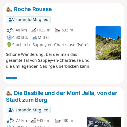
Punkten (1) und (2) geändert, um der Waldnutzung von
2018 Rechnung zu tragen, die den bisherigen Wanderweg
Roche Rousse
(auf der Karte gestrichelt) zerstört hat.
Visorando-Mitglied
9,48 km
+633 m
-633 m
4:30 Std.
Mittel
Start in Le Sappey-en-Chartreuse (Isère)
Schöne Wanderung, bei der man das
gesamte Tal von Sappey-en-Chartreuse und
die umliegenden Gebirge überblicken kann.
Die Bastille und der Mont Jalla, von der
Stadt zum Berg
Visorando-Mitglied
8,77 km
+432 m
-430 m