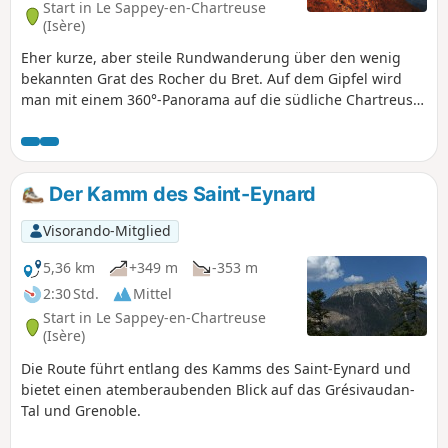
Start in Le Sappey-en-Chartreuse
(Isère)
Eher kurze, aber steile Rundwanderung über den wenig
bekannten Grat des Rocher du Bret. Auf dem Gipfel wird
man mit einem 360°-Panorama auf die südliche Chartreuse,
Belledonne, den Großraum Grenoble und den Vercors
belohnt. Der Rückweg führt über die Batteries du Saint-
Eynard und bietet noch einige schöne Ausblicke.
Der Kamm des Saint-Eynard
Visorando-Mitglied
5,36 km
+349 m
-353 m
2:30 Std.
Mittel
Start in Le Sappey-en-Chartreuse
(Isère)
Die Route führt entlang des Kamms des Saint-Eynard und
bietet einen atemberaubenden Blick auf das Grésivaudan-
Tal und Grenoble.