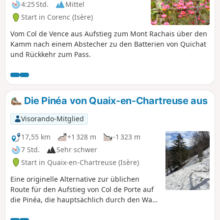
4:25 Std.
Mittel
Start in Corenc (Isère)
Vom Col de Vence aus Aufstieg zum Mont Rachais über den
Kamm nach einem Abstecher zu den Batterien von Quichat
und Rückkehr zum Pass.
Die Pinéa von Quaix-en-Chartreuse aus
Visorando-Mitglied
17,55 km
+1 328 m
-1 323 m
7 Std.
Sehr schwer
Start in Quaix-en-Chartreuse (Isère)
Eine originelle Alternative zur üblichen
Route für den Aufstieg von Col de Porte auf
die Pinéa, die hauptsächlich durch den Wald
führt und sehr wenig begangen wird. Dank