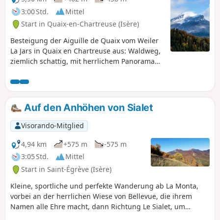
3:00 Std.
Mittel
Start in Quaix-en-Chartreuse (Isère)
Besteigung der Aiguille de Quaix vom Weiler
La Jars in Quaix en Chartreuse aus: Waldweg,
ziemlich schattig, mit herrlichem Panorama
auf das Isère-Tal auf Höhe der Aiguille de
Quaix. Der Aufstieg zur Aiguille de Quaix
erfordert eine Kletterpassage, die mit
schweren Schuhen oder für schwindelfüßige
Auf den Anhöhen von Sialet
Personen schwierig sein kann. Das Panorama
am Fuße der Aiguille ist jedoch auch ohne
Visorando-Mitglied
Klettern einen Besuch wert. Die Wanderung
bleibt dennoch interessant.
4,94 km
+575 m
-575 m
3:05 Std.
Mittel
Start in Saint-Égrève (Isère)
Kleine, sportliche und perfekte Wanderung ab La Monta,
vorbei an der herrlichen Wiese von Bellevue, die ihrem
Namen alle Ehre macht, dann Richtung Le Sialet, um
schließlich auf dem höchsten Punkt einer wunderschönen,