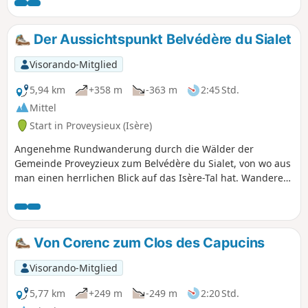
Der Aussichtspunkt Belvédère du Sialet
Visorando-Mitglied
5,94 km
+358 m
-363 m
2:45 Std.
Mittel
Start in Proveysieux (Isère)
Angenehme Rundwanderung durch die Wälder der
Gemeinde Proveyzieux zum Belvédère du Sialet, von wo aus
man einen herrlichen Blick auf das Isère-Tal hat. Wanderer
werden sich über das große Einkaufszentrum von Saint-
Égrève freuen, wo viele von ihnen ihre Einkäufe erledigen.
Von Corenc zum Clos des Capucins
Visorando-Mitglied
5,77 km
+249 m
-249 m
2:20 Std.