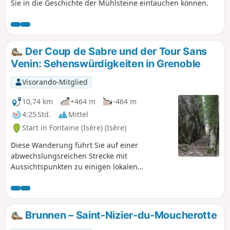
Sie in die Geschichte der Mühlsteine eintauchen können.
Der Coup de Sabre und der Tour Sans
Venin: Sehenswürdigkeiten in Grenoble
Visorando-Mitglied
10,74 km
+464 m
-464 m
4:25 Std.
Mittel
Start in Fontaine (Isère) (Isère)
Diese Wanderung führt Sie auf einer
abwechslungsreichen Strecke mit
Aussichtspunkten zu einigen lokalen
Sehenswürdigkeiten, ohne dass Sie den
Großraum Grenoble verlassen. Der Startpunkt
befindet sich an der Endhaltestelle der
Straßenbahnlinie A „La Poya”. Die
Brunnen – Saint-Nizier-du-Moucherotte
abwechslungsreichen Passagen durch Les