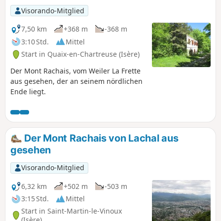
Visorando-Mitglied
7,50 km
+368 m
-368 m
3:10 Std.
Mittel
Start in Quaix-en-Chartreuse (Isère)
Der Mont Rachais, vom Weiler La Frette
aus gesehen, der an seinem nördlichen
Ende liegt.
Der Mont Rachais von Lachal aus
gesehen
Visorando-Mitglied
6,32 km
+502 m
-503 m
3:15 Std.
Mittel
Start in Saint-Martin-le-Vinoux
(Isère)