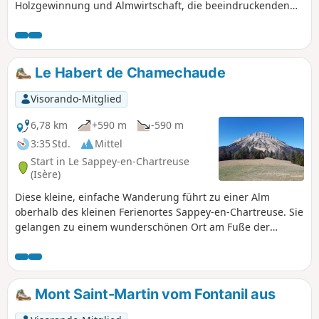
Holzgewinnung und Almwirtschaft, die beeindruckenden
Felsen von Chamechaude.
Le Habert de Chamechaude
Visorando-Mitglied
6,78 km
+590 m
-590 m
3:35 Std.
Mittel
Start in Le Sappey-en-Chartreuse
(Isère)
Diese kleine, einfache Wanderung führt zu einer Alm
oberhalb des kleinen Ferienortes Sappey-en-Chartreuse. Sie
gelangen zu einem wunderschönen Ort am Fuße der
Felswände von Chamechaude mit einem
außergewöhnlichen Panorama, das vom Massiv der Sept
Laux bis zum Vercors reicht.
Mont Saint-Martin vom Fontanil aus