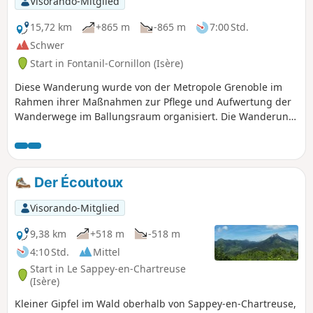
Visorando-Mitglied
15,72 km
+865 m
-865 m
7:00 Std.
Schwer
Start in Fontanil-Cornillon (Isère)
Diese Wanderung wurde von der Metropole Grenoble im
Rahmen ihrer Maßnahmen zur Pflege und Aufwertung der
Wanderwege im Ballungsraum organisiert. Die Wanderung
trägt den Namen „Métrorando“. Die beschriebene Route
ermöglicht es, die Ausläufer des Chartreuse-Massivs sowie
einen sehr schönen Wald und das kleine Dorf Mont-Saint-
Martin zu entdecken.
Der Écoutoux
Visorando-Mitglied
9,38 km
+518 m
-518 m
4:10 Std.
Mittel
Start in Le Sappey-en-Chartreuse
(Isère)
Kleiner Gipfel im Wald oberhalb von Sappey-en-Chartreuse,