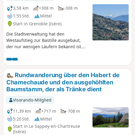
3,58 km
+308 m
-308 m
1:55 Std.
Mittel
Start in Grenoble (Isère)
Die Stadtverwaltung hat den
Westaufstieg zur Bastille ausgebaut,
der nur wenigen Läufern bekannt ist.
Dieser Aufstieg ist über die Route de
Clémencières erreichbar. Der
vorgeschlagene Abstieg führt Sie zurück
zum Jardin des Dauphins, aber Sie
Rundwanderung über den Habert de
können auch einen anderen üblichen
Chamechaude und den ausgehöhlten
Weg nehmen (Fontaine du Lion oder
Baumstamm, der als Tränke dient
Porte Saint-Laurent, oder sogar die
Seilbahn von Grenoble, die den
Visorando-Mitglied
Spitznamen „les Bulles” trägt).Der Hang
ist ziemlich steil, aber ungefährlich. Sie
11,39 km
+717 m
-708 m
kommen an einigen ungewöhnlichen
5:20 Std.
Mittel
Ausblicken auf das Tal und an den
Start in Le Sappey-en-Chartreuse
Grottes de Mandrin vorbei, einer
(Isère)