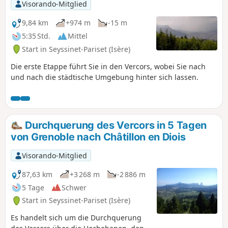
Vouillants werden in einer anderen
Visorando-Mitglied
Wanderung unter Visorando beschrieben und
können von geübten Wanderern zusätzlich
9,84 km
+974 m
-15 m
integriert werden.
5:35 Std.
Mittel
Start in Seyssinet-Pariset (Isère)
Die erste Etappe führt Sie in den Vercors, wobei Sie nach
und nach die städtische Umgebung hinter sich lassen.
Durchquerung des Vercors in 5 Tagen
von Grenoble nach Châtillon en Diois
Visorando-Mitglied
87,63 km
+3 268 m
-2 886 m
5 Tage
Schwer
Start in Seyssinet-Pariset (Isère)
Es handelt sich um die Durchquerung