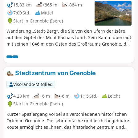
15,83 km
+865 m
-864 m
7:00 Std.
Mittel
Start in Grenoble (Isère)
Wanderung „Stadt-Berg“, die Sie von den Ufern der Isère
auf den Gipfel des Mont Rachais führt. Sein Kamm überragt
mit seinen 1046 m den Osten des Großraums Grenoble, das
Haut-Grésivaudan und die Belledonne-Kette. Unterwegs
besteht die Möglichkeit, die Befestigungsanlagen der
Bastille und das Denkmal für die Gebirgstruppen am Mont
Jalla zu besichtigen. Keine besonderen Schwierigkeiten
Stadtzentrum von Grenoble
(abgesehen vom kumulierten Höhenunterschied von etwa
900 m), und da dieser Hang gut exponiert ist, kann die
Visorando-Mitglied
Route auch im Winter begangen werden, da der Schnee
dort sehr schnell schmilzt.
4,28 km
+6 m
-6 m
1:15 Std.
Leicht
Start in Grenoble (Isère)
Kurzer Spaziergang vorbei an verschiedenen historischen
Orten in Grenoble. Die sehr einfache und leicht begehbare
Route ermöglicht es Ihnen, das historische Zentrum und
die Plätze zu entdecken, die Grenoble geprägt haben. Da es