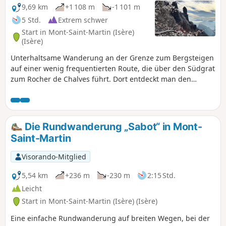
besten unternimmt man diese
9,69 km
+1 108 m
-1 101 m
Stadtrundfahrt am Sonntagmorgen
5 Std.
Extrem schwer
gegen 9:00 Uhr, da dann wenig Verkehr
Start in Mont-Saint-Martin (Isère)
herrscht, das Licht besser ist und vor
(Isère)
allem die Rollläden der Ladenfronten
Unterhaltsame Wanderung an der Grenze zum Bergsteigen
und Garagen noch heruntergelassen
auf einer wenig frequentierten Route, die über den Südgrat
sind.
zum Rocher de Chalves führt. Dort entdeckt man den
Ouillon, einen gut sichtbaren Monolithen am Fuße des
Grats, bevor man in leichtem Klettern (nie über 3c) auf den
Grat steigt. Achtung: Unter dem Grat ist der Abgrund
allgegenwärtig, man muss langsam vorgehen und jeden
Die Rundwanderung „Sabot“ in Mont-
Griff gut prüfen, da einige Felsblöcke nur darauf warten,
Saint-Martin
herunterzufallen.
Visorando-Mitglied
5,54 km
+236 m
-230 m
2:15 Std.
Leicht
Start in Mont-Saint-Martin (Isère) (Isère)
Eine einfache Rundwanderung auf breiten Wegen, bei der