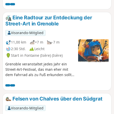
dem Deich, wenn die Ufer feucht sind, oder auf dem
Feldweg näher am Fluss, wenn dieser trocken genug ist.
Weitreichender Blick auf Belledonne, das je nach Jahreszeit
Eine Radtour zur Entdeckung der
schneebedeckt sein kann.
Street-Art in Grenoble
Visorando-Mitglied
11,00 km
+7 m
-7 m
2:30 Std.
Leicht
Start in Fontaine (Isère) (Isère)
Grenoble veranstaltet jedes Jahr ein
Street-Art-Festival, das man eher mit
dem Fahrrad als zu Fuß erkunden sollte.
Dieser Rundgang vereint die
wichtigsten temporären Kunstwerke der
letzten drei Jahre, von denen einige
monumentale Ausmaße haben. Die
Felsen von Chalves über den Südgrat
Eigentümer haben ihre Wände und
Garagentore gerne renommierten
Visorando-Mitglied
Künstlern zur Verfügung gestellt. Am