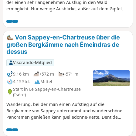
der einen sehr angenehmen Ausflug in den Wald
ermöglicht. Nur wenige Ausblicke, außer auf dem Gipfel,
der ein schönes Panorama auf das Belledonne-Massiv,
Chamechaude und Dent de Crolles bietet.
Von Sappey-en-Chartreuse über die
großen Bergkämme nach Émeindras de
dessus
Visorando-Mitglied
9,16 km
+572 m
-571 m
4:15 Std.
Mittel
Start in Le Sappey-en-Chartreuse
(Isère)
Wanderung, bei der man einen Aufstieg auf die
Bergkämme von Sappey unternimmt und wunderschöne
Panoramen genießen kann (Belledonne-Kette, Dent de
Crolles, Saint-Hugues, Chamechaude und die Bergkämme).
Am 28.12.18 habe ich die Route zwischen den neuen