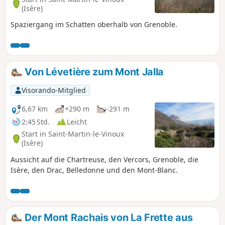
(Isère)
Spaziergang im Schatten oberhalb von Grenoble.
Von Lévetière zum Mont Jalla
Visorando-Mitglied
6,67 km
+290 m
-291 m
2:45 Std.
Leicht
Start in Saint-Martin-le-Vinoux
(Isère)
Aussicht auf die Chartreuse, den Vercors, Grenoble, die
Isère, den Drac, Belledonne und den Mont-Blanc.
Der Mont Rachais von La Frette aus