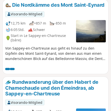
Die Nordkämme des Mont Saint-Eynard
Visorando-Mitglied
12,75 km
+857 m
-850 m
6:05 Std.
Schwer
Start in Le Sappey-en-Chartreuse
(Isère)
Von Sappey-en-Chartreuse aus geht es hinauf zu den
Gipfeln des Mont Saint-Eynard, von denen aus man einen
wunderschönen Blick auf das Belledonne-Massiv, die Dent
de Crolles und Chamechaude hat.
Rundwanderung über den Habert de
Chamechaude und den Émeindras, ab
Sappey-en-Chartreuse
Visorando-Mitglied