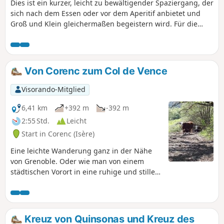
Dies ist ein kurzer, leicht zu bewältigender Spaziergang, der
sich nach dem Essen oder vor dem Aperitif anbietet und
Groß und Klein gleichermaßen begeistern wird. Für die
Großen ist ein Plausch der ideale Begleiter für diesen
Spaziergang, während die Kleinen Steine in den Vence
werfen oder ein paar Steine hüpfen lassen können.
Von Corenc zum Col de Vence
Visorando-Mitglied
6,41 km
+392 m
-392 m
2:55 Std.
Leicht
Start in Corenc (Isère)
Eine leichte Wanderung ganz in der Nähe
von Grenoble. Oder wie man von einem
städtischen Vorort in eine ruhige und stille
ländliche Gegend gelangt, die man sich so
nah an einer Stadt niemals hätte vorstellen
können.
Kreuz von Quinsonas und Kreuz des