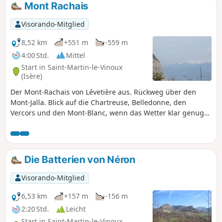
Mont Rachais
Visorando-Mitglied
8,52 km
+551 m
-559 m
4:00 Std.
Mittel
Start in Saint-Martin-le-Vinoux
(Isère)
Der Mont-Rachais von Lévetière aus. Rückweg über den
Mont-Jalla. Blick auf die Chartreuse, Belledonne, den
Vercors und den Mont-Blanc, wenn das Wetter klar genug
ist.
Die Batterien von Néron
Visorando-Mitglied
6,53 km
+157 m
-156 m
2:20 Std.
Leicht
Start in Saint-Martin-le-Vinoux