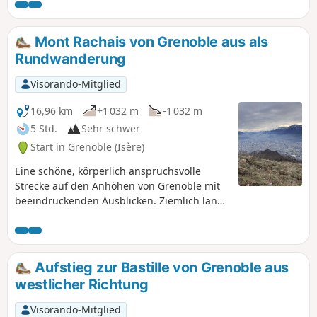
entlang der Route zahlreiche Cafés gibt, sollten Sie mehr
Zeit einplanen, als Sie zu Fuß benötigen würden.
Mont Rachais von Grenoble aus als
Rundwanderung
Visorando-Mitglied
16,96 km
+1 032 m
-1 032 m
5 Std.
Sehr schwer
Start in Grenoble (Isère)
Eine schöne, körperlich anspruchsvolle
Strecke auf den Anhöhen von Grenoble mit
beeindruckenden Ausblicken. Ziemlich lange
Strecke, auf mehreren Abschnitten kann
man laufen. Vorsicht jedoch, die Strecke auf
der Seite von La Tronche ist etwas holprig.
Aufstieg zur Bastille von Grenoble aus
westlicher Richtung
Visorando-Mitglied