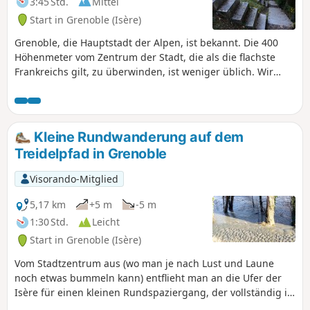
3:45 Std.
Mittel
Start in Grenoble (Isère)
Grenoble, die Hauptstadt der Alpen, ist bekannt. Die 400
Höhenmeter vom Zentrum der Stadt, die als die flachste
Frankreichs gilt, zu überwinden, ist weniger üblich. Wir
bieten Ihnen einen etwas sportlichen Spaziergang zum
Militärdenkmal auf dem Mont Jalla und auf dem Rückweg
die Entdeckung der „380 Stufen”.
Kleine Rundwanderung auf dem
Treidelpfad in Grenoble
Visorando-Mitglied
5,17 km
+5 m
-5 m
1:30 Std.
Leicht
Start in Grenoble (Isère)
Vom Stadtzentrum aus (wo man je nach Lust und Laune
noch etwas bummeln kann) entflieht man an die Ufer der
Isère für einen kleinen Rundspaziergang, der vollständig in
der Ebene verläuft, entweder auf dem Treidelpfad, also auf