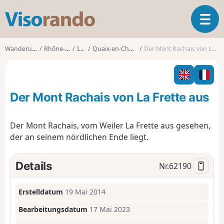
V
T
i
o
s
g
o
Wanderungen
Rhône-Alpes
Isère
Quaix-en-Chartreuse
Der Mont Rachais von La Frette aus
g
r
l
a
e
n
n
d
Der Mont Rachais von La Frette aus
a
o
v
i
Der Mont Rachais, vom Weiler La Frette aus gesehen,
g
der an seinem nördlichen Ende liegt.
a
t
i
Details
Nr.
62190
o
n
Erstelldatum
19 Mai 2014
Bearbeitungsdatum
17 Mai 2023