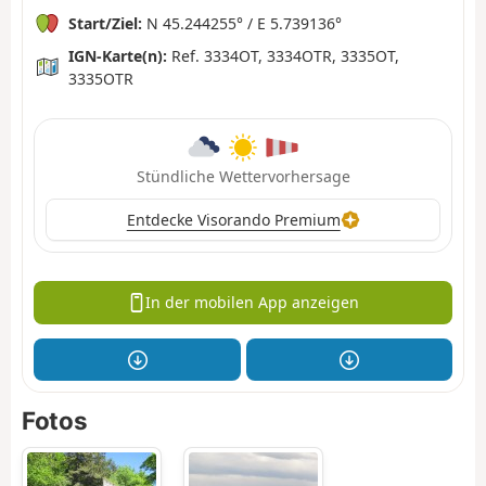
Start/Ziel:
N 45.244255° / E 5.739136°
IGN-Karte(n):
Ref. 3334OT, 3334OTR, 3335OT,
3335OTR
Stündliche Wettervorhersage
Entdecke Visorando Premium
In der mobilen App anzeigen
Fotos