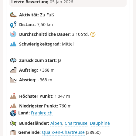
Letzte Bewertung
05 Jan 2026
Aktivität:
Zu Fuß
Distanz:
7,50 km
Durchschnittliche Dauer:
3:10 Std.
Schwierigkeitsgrad:
Mittel
Zurück zum Start:
Ja
Aufstieg:
+ 368 m
Abstieg:
- 368 m
Höchster Punkt:
1 047 m
Niedrigster Punkt:
760 m
Land:
Frankreich
Bundesländer:
Alpen
,
Chartreuse
,
Dauphiné
Gemeinde:
Quaix-en-Chartreuse
(38950)