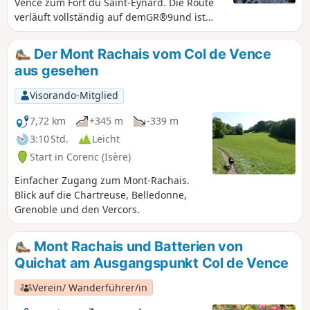
Vence zum Fort du Saint-Eynard. Die Route
verläuft vollständig auf demGR®9und ist
leicht zu finden. Weitreichendes Panorama
vom Gipfel aus.
Der Mont Rachais vom Col de Vence
aus gesehen
Visorando-Mitglied
7,72 km
+345 m
-339 m
3:10 Std.
Leicht
Start in Corenc (Isère)
Einfacher Zugang zum Mont-Rachais.
Blick auf die Chartreuse, Belledonne,
Grenoble und den Vercors.
Mont Rachais und Batterien von
Quichat am Ausgangspunkt Col de Vence
Verein/ Wanderführer/in