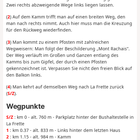
Zwei rechts abzweigende Wege links liegen lassen.
(
2
) Auf dem Kamm trifft man auf einen breiten Weg, den
man nach rechts nimmt. Auch hier muss man die Kreuzung
für den Rückweg wiederfinden.
(
3
) Man kommt zu einem Pfosten mit zahlreichen
Wegweisern: Man folgt der Beschilderung „Mont Rachais“.
Der Weg verläuft im Großen und Ganzen entlang des
Kamms bis zum Gipfel, der durch einen Pfosten
gekennzeichnet ist. Verpassen Sie nicht den freien Blick auf
den Balkon links.
(
4
) Man kehrt auf demselben Weg nach La Frette zurück
(
S/Z
).
Wegpunkte
S/Z
: km 0 - alt. 760 m - Parkplatz hinter der Bushaltestelle in
La Frette
1
: km 0.37 - alt. 833 m - Links hinter dem letzten Haus
2
: km 1.15 - alt. 984 m - Kamm