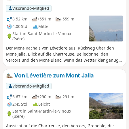
im Sommer ideal. Der 360°-Panoramablick
vom Gipfel der Pinéa auf die Chartreuse, die
Visorando-Mitglied
Belledonne und den Vercors ist
atemberaubend.
8,52 km
+551 m
-559 m
4:00 Std.
Mittel
Start in Saint-Martin-le-Vinoux
(Isère)
Der Mont-Rachais von Lévetière aus. Rückweg über den
Mont-Jalla. Blick auf die Chartreuse, Belledonne, den
Vercors und den Mont-Blanc, wenn das Wetter klar genug
ist.
Von Lévetière zum Mont Jalla
Visorando-Mitglied
6,67 km
+290 m
-291 m
2:45 Std.
Leicht
Start in Saint-Martin-le-Vinoux
(Isère)
Aussicht auf die Chartreuse, den Vercors, Grenoble, die