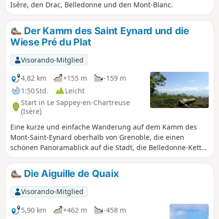
Isère, den Drac, Belledonne und den Mont-Blanc.
Der Kamm des Saint Eynard und die
Wiese Pré du Plat
Visorando-Mitglied
4,82 km
+155 m
-159 m
1:50 Std.
Leicht
Start in Le Sappey-en-Chartreuse
(Isère)
Eine kurze und einfache Wanderung auf dem Kamm des
Mont-Saint-Eynard oberhalb von Grenoble, die einen
schönen Panoramablick auf die Stadt, die Belledonne-Kette
und am Ende auf das Sappey-Tal bietet. Diese Wanderung
ist ein lokaler Klassiker und kann sehr stark frequentiert
Die Aiguille de Quaix
sein.
Visorando-Mitglied
5,90 km
+462 m
-458 m