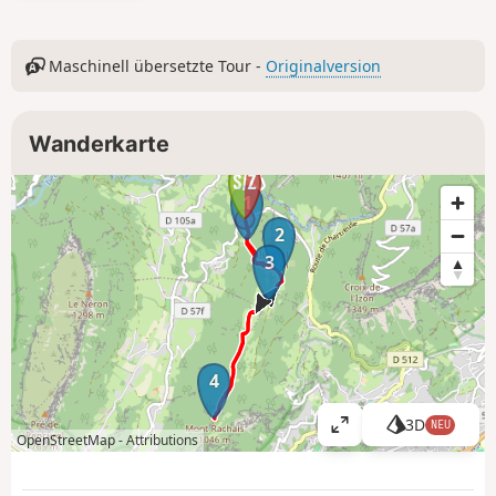
Maschinell übersetzte Tour -
Originalversion
Wanderkarte
1
2
3
4
3D
NEU
K
OpenStreetMap -
Attributions
a
r