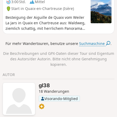
3:00 Std.
Mittel
Start in Quaix-en-Chartreuse (Isère)
Besteigung der Aiguille de Quaix vom Weiler
La Jars in Quaix en Chartreuse aus: Waldweg,
ziemlich schattig, mit herrlichem Panorama
auf das Isère-Tal auf Höhe der Aiguille de
Quaix. Der Aufstieg zur Aiguille de Quaix
Für mehr Wandertouren, benutze unsere
Suchmaschine
.
erfordert eine Kletterpassage, die mit
schweren Schuhen oder für schwindelfüßige
Die Beschreibungen und GPX-Daten dieser Tour sind Eigentum
Personen schwierig sein kann. Das Panorama
des Autors/der Autorin. Bitte nicht ohne Genehmigung
am Fuße der Aiguille ist jedoch auch ohne
kopieren.
Klettern einen Besuch wert. Die Wanderung
bleibt dennoch interessant.
AUTOR
gl38
18 Wanderungen
Visorando-Mitglied