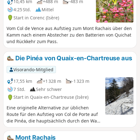
10,45 km
+488 m
-483 m
4:25 Std.
Mittel
Start in Corenc (Isère)
Vom Col de Vence aus Aufstieg zum Mont Rachais über den
Kamm nach einem Abstecher zu den Batterien von Quichat
und Rückkehr zum Pass.
Die Pinéa von Quaix-en-Chartreuse aus
Visorando-Mitglied
17,55 km
+1 328 m
-1 323 m
7 Std.
Sehr schwer
Start in Quaix-en-Chartreuse (Isère)
Eine originelle Alternative zur üblichen
Route für den Aufstieg von Col de Porte auf
die Pinéa, die hauptsächlich durch den Wald
führt und sehr wenig begangen wird. Dank
der Kühle des Waldes ist diese Wanderung
Mont Rachais