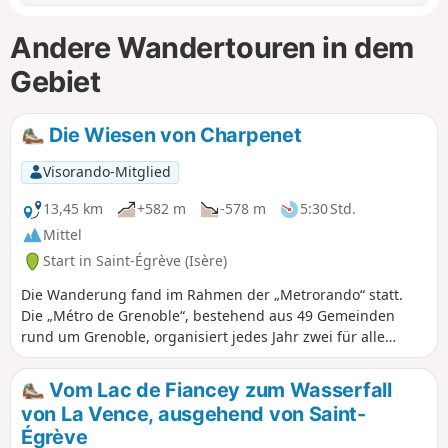
Andere Wandertouren in dem
Gebiet
Die Wiesen von Charpenet
Visorando-Mitglied
13,45 km
+582 m
-578 m
5:30 Std.
Mittel
Start in Saint-Égrève (Isère)
Die Wanderung fand im Rahmen der „Metrorando“ statt.
Die „Métro de Grenoble“, bestehend aus 49 Gemeinden
rund um Grenoble, organisiert jedes Jahr zwei für alle
offenen Wandertage und bietet dafür drei Wanderungen
an. Jeder Teilnehmer wählt die für ihn passende aus. Dies
Vom Lac de Fiancey zum Wasserfall
ist die mittelschwere Wanderung, die an diesem Sonntag
von La Vence, ausgehend von Saint-
Ende September absolviert wurde.
Égrève