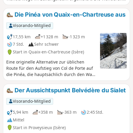
trägt den Namen „Métrorando“. Die beschriebene Route
ermöglicht es, die Ausläufer des Chartreuse-Massivs sowie
Die Pinéa von Quaix-en-Chartreuse aus
einen sehr schönen Wald und das kleine Dorf Mont-Saint-
Martin zu entdecken.
Visorando-Mitglied
17,55 km
+1 328 m
-1 323 m
7 Std.
Sehr schwer
Start in Quaix-en-Chartreuse (Isère)
Eine originelle Alternative zur üblichen
Route für den Aufstieg von Col de Porte auf
die Pinéa, die hauptsächlich durch den Wald
führt und sehr wenig begangen wird. Dank
der Kühle des Waldes ist diese Wanderung
Der Aussichtspunkt Belvédère du Sialet
im Sommer ideal. Der 360°-Panoramablick
vom Gipfel der Pinéa auf die Chartreuse, die
Visorando-Mitglied
Belledonne und den Vercors ist
atemberaubend.
5,94 km
+358 m
-363 m
2:45 Std.
Mittel
Start in Proveysieux (Isère)