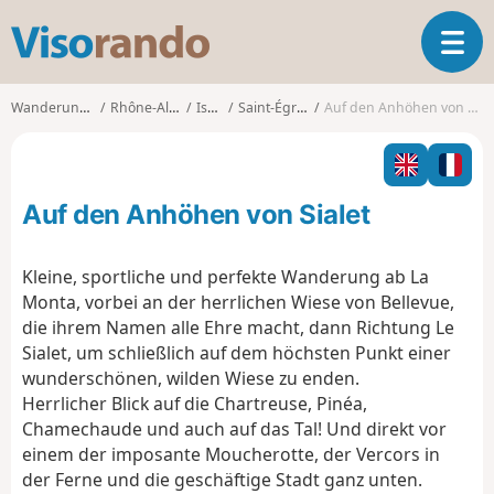
V
T
i
o
s
g
o
Wanderungen
Rhône-Alpes
Isère
Saint-Égrève
Auf den Anhöhen von Sialet
g
r
l
a
e
n
n
d
Auf den Anhöhen von Sialet
a
o
v
i
Kleine, sportliche und perfekte Wanderung ab La
g
Monta, vorbei an der herrlichen Wiese von Bellevue,
a
die ihrem Namen alle Ehre macht, dann Richtung Le
t
Sialet, um schließlich auf dem höchsten Punkt einer
i
o
wunderschönen, wilden Wiese zu enden.
n
Herrlicher Blick auf die Chartreuse, Pinéa,
Chamechaude und auch auf das Tal! Und direkt vor
einem der imposante Moucherotte, der Vercors in
der Ferne und die geschäftige Stadt ganz unten.