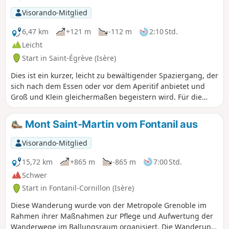
Visorando-Mitglied
6,47 km
+121 m
-112 m
2:10 Std.
Leicht
Start in Saint-Égrève (Isère)
Dies ist ein kurzer, leicht zu bewältigender Spaziergang, der
sich nach dem Essen oder vor dem Aperitif anbietet und
Groß und Klein gleichermaßen begeistern wird. Für die
Großen ist ein Plausch der ideale Begleiter für diesen
Spaziergang, während die Kleinen Steine in den Vence
Mont Saint-Martin vom Fontanil aus
werfen oder ein paar Steine hüpfen lassen können.
Visorando-Mitglied
15,72 km
+865 m
-865 m
7:00 Std.
Schwer
Start in Fontanil-Cornillon (Isère)
Diese Wanderung wurde von der Metropole Grenoble im
Rahmen ihrer Maßnahmen zur Pflege und Aufwertung der
Wanderwege im Ballungsraum organisiert. Die Wanderung