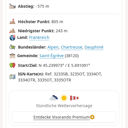
Abstieg:
- 575 m
Höchster Punkt:
805 m
Niedrigster Punkt:
243 m
Land:
Frankreich
Bundesländer:
Alpen
,
Chartreuse
,
Dauphiné
Gemeinde:
Saint-Égrève
(38120)
Start/Ziel:
N 45.239973° / E 5.691091°
IGN-Karte(n):
Ref. 3233SB, 3235OT, 3334OT,
3334OTR, 3335OT, 3335OTR
Stündliche Wettervorhersage
Entdecke Visorando Premium