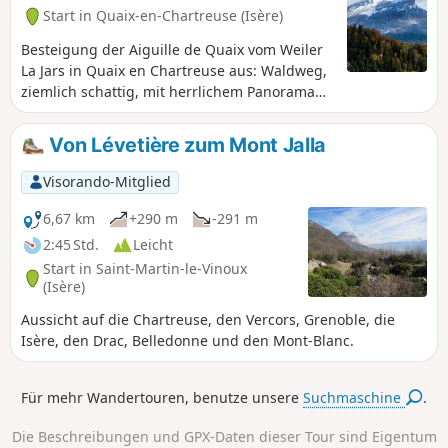
Start in Quaix-en-Chartreuse (Isère)
Besteigung der Aiguille de Quaix vom Weiler
La Jars in Quaix en Chartreuse aus: Waldweg,
ziemlich schattig, mit herrlichem Panorama
auf das Isère-Tal auf Höhe der Aiguille de
Quaix. Der Aufstieg zur Aiguille de Quaix
Von Lévetière zum Mont Jalla
erfordert eine Kletterpassage, die mit
schweren Schuhen oder für schwindelfüßige
Visorando-Mitglied
Personen schwierig sein kann. Das Panorama
am Fuße der Aiguille ist jedoch auch ohne
6,67 km
+290 m
-291 m
Klettern einen Besuch wert. Die Wanderung
2:45 Std.
Leicht
bleibt dennoch interessant.
Start in Saint-Martin-le-Vinoux
(Isère)
Aussicht auf die Chartreuse, den Vercors, Grenoble, die
Isère, den Drac, Belledonne und den Mont-Blanc.
Für mehr Wandertouren, benutze unsere
Suchmaschine
.
Die Beschreibungen und GPX-Daten dieser Tour sind Eigentum