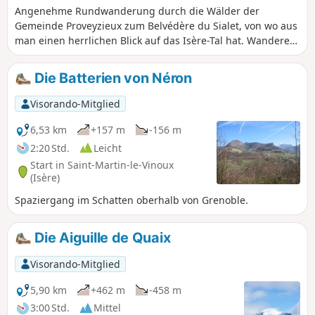
Angenehme Rundwanderung durch die Wälder der
Gemeinde Proveyzieux zum Belvédère du Sialet, von wo aus
man einen herrlichen Blick auf das Isère-Tal hat. Wanderer
werden sich über das große Einkaufszentrum von Saint-
Égrève freuen, wo viele von ihnen ihre Einkäufe erledigen.
Die Batterien von Néron
Visorando-Mitglied
6,53 km
+157 m
-156 m
2:20 Std.
Leicht
Start in Saint-Martin-le-Vinoux
(Isère)
Spaziergang im Schatten oberhalb von Grenoble.
Die Aiguille de Quaix
Visorando-Mitglied
5,90 km
+462 m
-458 m
3:00 Std.
Mittel