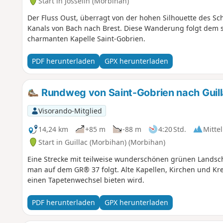
Start in Josselin (Morbihan)
Der Fluss Oust, überragt von der hohen Silhouette des Schl
Kanals von Bach nach Brest. Diese Wanderung folgt dem sc
charmanten Kapelle Saint-Gobrien.
PDF herunterladen
GPX herunterladen
Rundweg von Saint-Gobrien nach Guil
Visorando-Mitglied
14,24 km
+85 m
-88 m
4:20 Std.
Mittel
Start in Guillac (Morbihan) (Morbihan)
Eine Strecke mit teilweise wunderschönen grünen Landsc
man auf dem GR® 37 folgt. Alte Kapellen, Kirchen und Kre
einen Tapetenwechsel bieten wird.
PDF herunterladen
GPX herunterladen