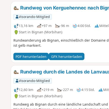
Rundweg von Kerguehennec nach Big
Visorando-Mitglied
13,16 km
+97 m
-96 m
4:00 Std.
Mittel
Start in Bignan (Morbihan)
Rundwanderung ab Bignan, einschließlich der Domaine de 
ist gelb markiert.
PDF herunterladen
GPX herunterladen
Rundweg durch die Landes de Lanvaux
Visorando-Mitglied
12,60 km
+219 m
-227 m
4:15 Std.
Mit
Start in Bignan (Morbihan)
Rundweg ab Bignan durch eine ländliche Landschaft und