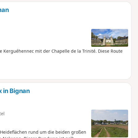
u
n
nan
m
Kerguéhennec mit der Chapelle de la Trinité. Diese Route
 in Bignan
tel
 Heideflächen rund um die beiden großen