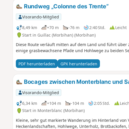
Rundweg „Colonne des Trente“
Visorando-Mitglied
8,49 km
+70 m
-76 m
2:40 Std.
Leicht
Start in Guillac (Morbihan) (Morbihan)
Diese Route verläuft mitten auf dem Land und führt über
einige grasbewachsene Pfade und Hohlwege zu beiden Se
PDF herunterladen
GPX herunterladen
Bocages zwischen Monterblanc und Sa
Visorando-Mitglied
6,34 km
+104 m
-104 m
2:05 Std.
Leic
Start in Monterblanc (Morbihan)
Kleine, sehr gut markierte Wanderung im Hinterland von
Heckenlandschaften, Hohlwege, Unterholz, Brotbackofen, k