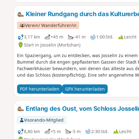
Kleiner Rundgang durch das Kulturerbe
Verein/ Wanderführer/in
3,17 km
+45 m
-41 m
1:00 Std.
Leicht
Start in Josselin (Morbihan)
Ein Spaziergang, um zu entdecken, was Josselin zu einem 
Bummel durch die engen gepflasterten Gassen der Stadt k
Fachwerkhäuser bewundern, von denen das älteste aus de
und das Schloss (kostenpflichtig). Eine sehr angenehme 
PDF herunterladen
GPX herunterladen
Entlang des Oust, vom Schloss Josseli
Visorando-Mitglied
8,80 km
+5 m
-5 m
2:30 Std.
Leicht