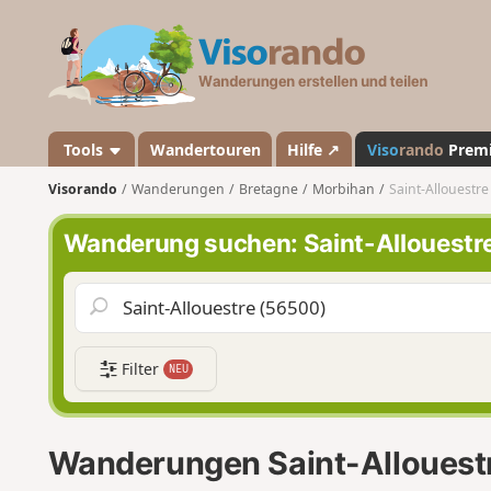
V
i
s
o
r
a
Tools
Wandertouren
Hilfe ↗
Viso
rando
Prem
n
Visorando
Wanderungen
Bretagne
Morbihan
Saint-Allouestre
d
o
Wanderung suchen: Saint-Allouestr
Filter
NEU
Wanderungen Saint-Allouest