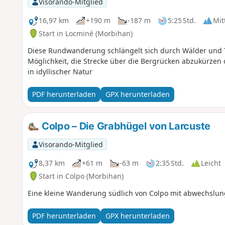
Visorando-Mitglied
16,97 km
+190 m
-187 m
5:25 Std.
Mit
Start in Locminé (Morbihan)
Diese Rundwanderung schlängelt sich durch Wälder und Tä
Möglichkeit, die Strecke über die Bergrücken abzukürze
in idyllischer Natur
PDF herunterladen
GPX herunterladen
Colpo – Die Grabhügel von Larcuste
Visorando-Mitglied
8,37 km
+61 m
-63 m
2:35 Std.
Leicht
Start in Colpo (Morbihan)
Eine kleine Wanderung südlich von Colpo mit abwechslun
PDF herunterladen
GPX herunterladen