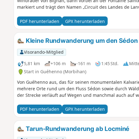
Windräder von Bignan, dann vorbei an der Fontaine Saint
markiert und trägt den Namen „Circuit des Landes de Lan
PDF herunterladen
GPX herunterladen
Kleine Rundwanderung um den Sédon
Visorando-Mitglied
5,81 km
+106 m
-161 m
1:45 Std.
Mitt
Start in Guéhenno (Morbihan)
Von Guéhenno aus, das für seinen monumentalen Kalvarien
mehrere Orte rund um den Fluss Sédon sowie durch Wälder
der Strecke verläuft auf Wegen und manchmal auch auf 
PDF herunterladen
GPX herunterladen
Tarun-Rundwanderung ab Locminé