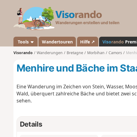
V
i
s
o
r
a
Tools
Wandertouren
Hilfe ↗
Viso
rando
Prem
n
Visorando
Wanderungen
Bretagne
Morbihan
Camors
Menhi
d
o
Menhire und Bäche im St
Eine Wanderung im Zeichen von Stein, Wasser, Moo
Wald, überquert zahlreiche Bäche und bietet zwei 
sehen.
Details