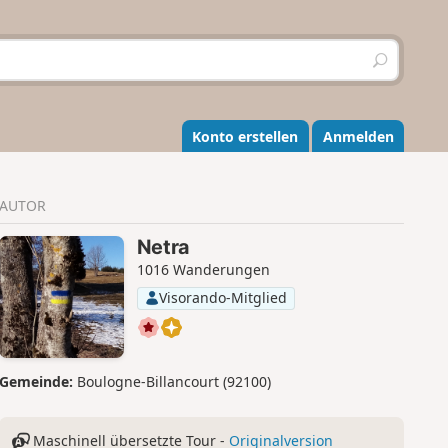
S
u
c
h
e
Konto erstellen
Anmelden
n
AUTOR
Netra
1016 Wanderungen
Visorando-Mitglied
Gemeinde:
Boulogne-Billancourt (92100)
Maschinell übersetzte Tour -
Originalversion