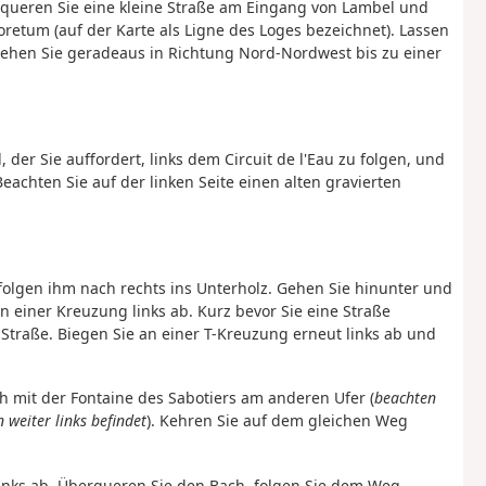
queren Sie eine kleine Straße am Eingang von Lambel und
retum (auf der Karte als Ligne des Loges bezeichnet). Lassen
d gehen Sie geradeaus in Richtung Nord-Nordwest bis zu einer
 der Sie auffordert, links dem Circuit de l'Eau zu folgen, und
achten Sie auf der linken Seite einen alten gravierten
d folgen ihm nach rechts ins Unterholz. Gehen Sie hinunter und
an einer Kreuzung links ab. Kurz bevor Sie eine Straße
r Straße. Biegen Sie an einer T-Kreuzung erneut links ab und
ch mit der Fontaine des Sabotiers am anderen Ufer (
beachten
 weiter links befindet
). Kehren Sie auf dem gleichen Weg
inks ab. Überqueren Sie den Bach, folgen Sie dem Weg