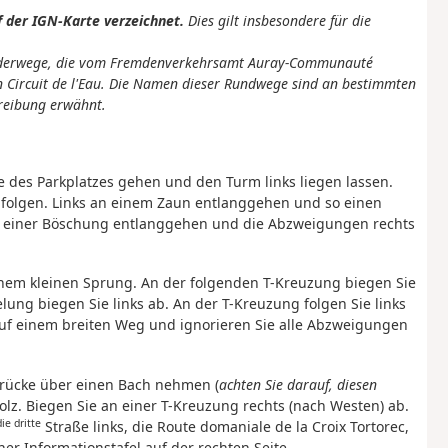
 der IGN-Karte verzeichnet.
Dies gilt insbesondere für die
nderwege, die vom Fremdenverkehrsamt Auray-Communauté
en Circuit de l'Eau. Die Namen dieser Rundwege sind an bestimmten
reibung erwähnt.
de des Parkplatzes gehen und den Turm links liegen lassen.
e folgen. Links an einem Zaun entlanggehen und so einen
n einer Böschung entlanggehen und die Abzweigungen rechts
nem kleinen Sprung. An der folgenden T-Kreuzung biegen Sie
ung biegen Sie links ab. An der T-Kreuzung folgen Sie links
auf einem breiten Weg und ignorieren Sie alle Abzweigungen
 Brücke über einen Bach nehmen (
achten Sie darauf, diesen
olz. Biegen Sie an einer T-Kreuzung rechts (nach Westen) ab.
die dritte
Straße links, die Route domaniale de la Croix Tortorec,
er Informationstafel auf der rechten Seite.