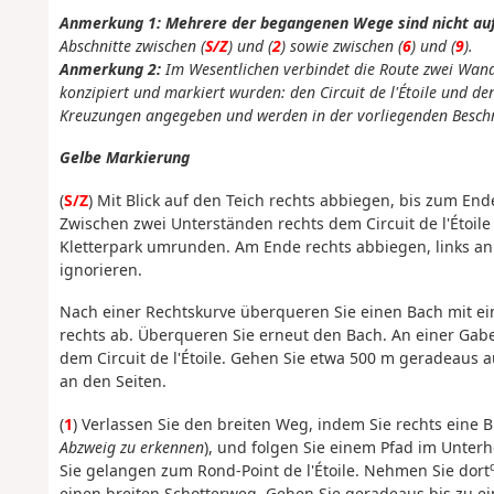
Anmerkung 1: Mehrere der begangenen Wege sind nicht auf
Abschnitte zwischen (
S/Z
) und (
2
) sowie zwischen (
6
) und (
9
).
Anmerkung 2:
Im Wesentlichen verbindet die Route zwei Wa
konzipiert und markiert wurden: den Circuit de l'Étoile und d
Kreuzungen angegeben und werden in der vorliegenden Besch
Gelbe Markierung
(
S/Z
) Mit Blick auf den Teich rechts abbiegen, bis zum En
Zwischen zwei Unterständen rechts dem Circuit de l'Étoil
Kletterpark umrunden. Am Ende rechts abbiegen, links a
ignorieren.
Nach einer Rechtskurve überqueren Sie einen Bach mit ei
rechts ab. Überqueren Sie erneut den Bach. An einer Gabel
dem Circuit de l'Étoile. Gehen Sie etwa 500 m geradeaus 
an den Seiten.
(
1
) Verlassen Sie den breiten Weg, indem Sie rechts eine
Abzweig zu erkennen
), und folgen Sie einem Pfad im Unterh
Sie gelangen zum Rond-Point de l'Étoile. Nehmen Sie dort
einen breiten Schotterweg. Gehen Sie geradeaus bis zu ein