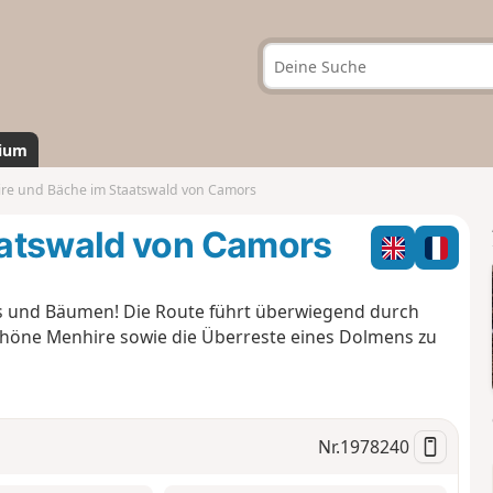
ium
re und Bäche im Staatswald von Camors
aatswald von Camors
s und Bäumen! Die Route führt überwiegend durch
schöne Menhire sowie die Überreste eines Dolmens zu
Nr.
1978240