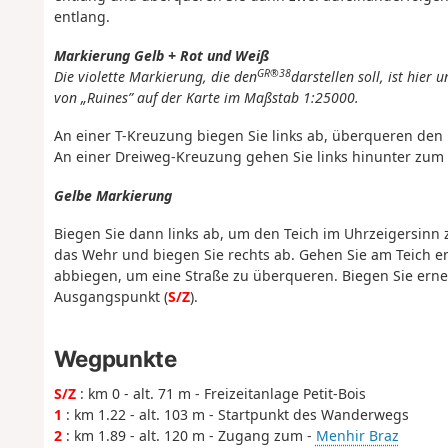
entlang.
Markierung Gelb + Rot und Weiß
GR®38
Die violette Markierung, die den
darstellen soll, ist hie
von „Ruines” auf der Karte im Maßstab 1:25000.
An einer T-Kreuzung biegen Sie links ab, überqueren den
An einer Dreiweg-Kreuzung gehen Sie links hinunter zum U
Gelbe Markierung
Biegen Sie dann links ab, um den Teich im Uhrzeigersinn
das Wehr und biegen Sie rechts ab. Gehen Sie am Teich ent
abbiegen, um eine Straße zu überqueren. Biegen Sie erne
Ausgangspunkt (
S/Z
).
Wegpunkte
S/Z
: km 0 - alt. 71 m - Freizeitanlage Petit-Bois
1
: km 1.22 - alt. 103 m - Startpunkt des Wanderwegs
2
: km 1.89 - alt. 120 m - Zugang zum -
Menhir Braz