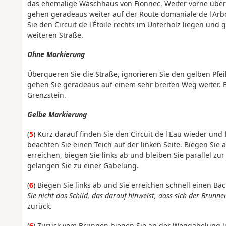
das ehemalige Waschhaus von Fionnec. Weiter vorne über
gehen geradeaus weiter auf der Route domaniale de l'Arbo
Sie den Circuit de l'Étoile rechts im Unterholz liegen un
weiteren Straße.
Ohne Markierung
Überqueren Sie die Straße, ignorieren Sie den gelben Pfeil,
gehen Sie geradeaus auf einem sehr breiten Weg weiter. Be
Grenzstein.
Gelbe Markierung
(
5
) Kurz darauf finden Sie den Circuit de l'Eau wieder un
beachten Sie einen Teich auf der linken Seite. Biegen Sie 
erreichen, biegen Sie links ab und bleiben Sie parallel zu
gelangen Sie zu einer Gabelung.
(
6
) Biegen Sie links ab und Sie erreichen schnell einen Ba
Sie nicht das Schild, das darauf hinweist, dass sich der Brunnen
zurück.
(
6
) Zurück vom Brunnen biegen Sie an der Weggabelung l