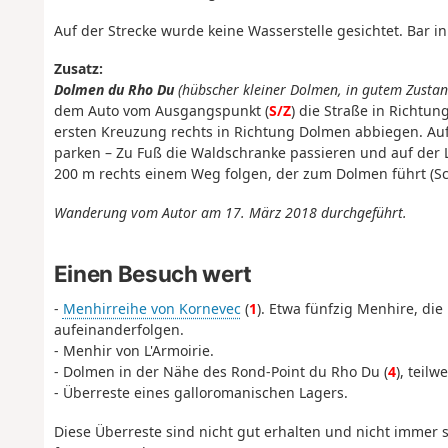
Auf der Strecke wurde keine Wasserstelle gesichtet. Bar i
Zusatz:
Dolmen du Rho Du
(hübscher kleiner Dolmen, in gutem Zustand,
dem Auto vom Ausgangspunkt (
S/Z
) die Straße in Richtu
ersten Kreuzung rechts in Richtung Dolmen abbiegen. Auf
parken – Zu Fuß die Waldschranke passieren und auf der
200 m rechts einem Weg folgen, der zum Dolmen führt (S
Wanderung vom Autor am 17. März 2018 durchgeführt.
Einen Besuch wert
-
Menhirreihe von Kornevec
(
1
). Etwa fünfzig Menhire, die
aufeinanderfolgen.
- Menhir von L'Armoirie.
- Dolmen in der Nähe des Rond-Point du Rho Du (
4
), teilw
- Überreste eines galloromanischen Lagers.
Diese Überreste sind nicht gut erhalten und nicht immer 