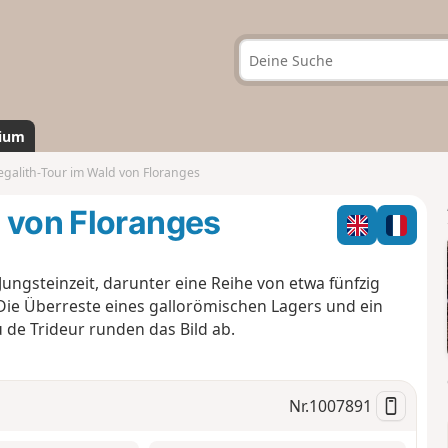
ium
galith-Tour im Wald von Floranges
 von Floranges
ungsteinzeit, darunter eine Reihe von etwa fünfzig
Die Überreste eines gallorömischen Lagers und ein
de Trideur runden das Bild ab.
Nr.
1007891