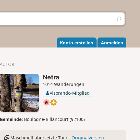
S
u
c
h
e
Konto erstellen
Anmelden
n
AUTOR
Netra
1014 Wanderungen
Visorando-Mitglied
Gemeinde:
Boulogne-Billancourt (92100)
Maschinell übersetzte Tour -
Originalversion