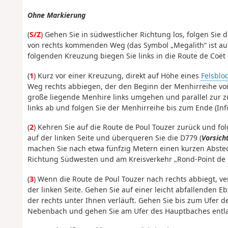
Ohne Markierung
(
S/Z
) Gehen Sie in südwestlicher Richtung los, folgen Sie 
von rechts kommenden Weg (das Symbol „Megalith“ ist auf 
folgenden Kreuzung biegen Sie links in die Route de Coët
(
1
) Kurz vor einer Kreuzung, direkt auf Höhe eines
Felsblo
Weg rechts abbiegen, der den Beginn der Menhirreihe von
große liegende Menhire links umgehen und parallel zur 
links ab und folgen Sie der Menhirreihe bis zum Ende (Inf
(
2
) Kehren Sie auf die Route de Poul Touzer zurück und fo
auf der linken Seite und überqueren Sie die D779 (
Vorsich
machen Sie nach etwa fünfzig Metern einen kurzen Abstech
Richtung Südwesten und am Kreisverkehr „Rond-Point de l
(
3
) Wenn die Route de Poul Touzer nach rechts abbiegt, v
der linken Seite. Gehen Sie auf einer leicht abfallenden E
der rechts unter Ihnen verläuft. Gehen Sie bis zum Ufer 
Nebenbach und gehen Sie am Ufer des Hauptbaches entlan