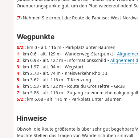
Orientierungspunkte gut, um den Pfad wiederzufinden! S
(
7
) Nehmen Sie erneut die Route de Faouisec West-Nordwest
Wegpunkte
S/Z
: km 0 - alt. 116 m - Parkplatz unter Bäumen
1
: km 0.6 - alt. 129 m - Wanderweg-Startpunkt -
Alignemen
2
: km 0.98 - alt. 122 m - Informationsschild -
Alignement d
3
: km 1.97 - alt. 94 m - Wegstart
4
: km 2.73 - alt. 74 m - Kreisverkehr Rho Du
5
: km 3.62 - alt. 116 m - T-Kreuzung
6
: km 5.53 - alt. 122 m - Route du Gros Hêtre – GR38
7
: km 5.88 - alt. 116 m - Zugang zu einem ehemaligen ga
S/Z
: km 6.68 - alt. 116 m - Parkplatz unter Bäumen
Hinweise
Obwohl die Route größtenteils über sehr gut begehbare 
feuchte Stellen das Tragen von Wanderschuhen sinnvoll.