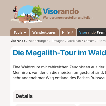
V
i
s
o
r
a
Tools
Wandertouren
Hilfe ↗
Viso
rando
Prem
n
Visorando
Wanderungen
Bretagne
Morbihan
Camors
Die Me
d
o
Die Megalith-Tour im Wald
Eine Waldroute mit zahlreichen Zeugnissen aus der J
Menhiren, von denen die meisten umgestürzt sind. 
sehr angenehmer Weg entlang des Baches Ruisseau 
Details