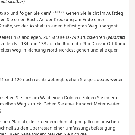
gut sichtbar)
GR®®38
rt) ab und folgen Sie dem
. Gehen Sie leicht im Aufstieg,
en Sie einen Bach. An der Kreuzung am Ende einer
traße, wo der Asphalt in einen befestigten Weg übergeht.
elle) links abbiegen. Zur Straße D779 zurückkehren (
Vorsicht
)
zellen Nr. 134 und 133 auf die Route du Rho Du (vor Ort Rodu
eiten Weg in Richtung Nord-Nordost gehen und alle quer
121 und 120 nach rechts abbiegt, gehen Sie geradeaus weiter
n sehen Sie links im Wald einen Dolmen. Folgen Sie einem
emselben Weg zurück. Gehen Sie etwa hundert Meter weiter
g.
f einen Pfad ab, der zu einem ehemaligen galloromanischen
rt schnell zu den Überresten einer Umfassungsbefestigung
r linken Seite folgen: Merken Sie sich die