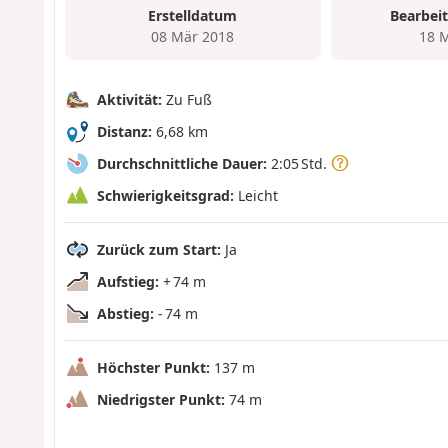
Erstelldatum
Bearbei
08 Mär 2018
18 
Aktivität:
Zu Fuß
Distanz:
6,68 km
Durchschnittliche Dauer:
2:05 Std.
Schwierigkeitsgrad:
Leicht
Zurück zum Start:
Ja
Aufstieg:
+ 74 m
Abstieg:
- 74 m
Höchster Punkt:
137 m
Niedrigster Punkt:
74 m