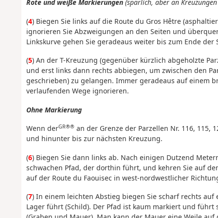
Rote und weiße Markierungen
(spärlich, aber an Kreuzungen 
(
4
) Biegen Sie links auf die Route du Gros Hêtre (asphaltie
ignorieren Sie Abzweigungen an den Seiten und überquer
Linkskurve gehen Sie geradeaus weiter bis zum Ende der S
(
5
) An der T-Kreuzung (gegenüber kürzlich abgeholzte Parz
und erst links dann rechts abbiegen, um zwischen den Par
geschrieben) zu gelangen. Immer geradeaus auf einem br
verlaufenden Wege ignorieren.
Ohne Markierung
GR®®
Wenn der
an der Grenze der Parzellen Nr. 116, 115, 
und hinunter bis zur nächsten Kreuzung.
(
6
) Biegen Sie dann links ab. Nach einigen Dutzend Meter
schwachen Pfad, der dorthin führt, und kehren Sie auf d
auf der Route du Faouisec in west-nordwestlicher Richtun
(
7
) In einem leichten Abstieg biegen Sie scharf rechts au
Lager führt (Schild). Der Pfad ist kaum markiert und füh
(Graben und Mauer). Man kann der Mauer eine Weile auf de