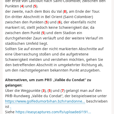
der erste von Lascouit nach Saint-Colombier, zwischen den
Punkten (
4
) und (
5
).
der zweite, nach dem Bois du Val (
8
), am Ende der Tour.
Ein dritter Abschnitt in Bel Orient (Saint-Colombier)
zwischen den Punkten (
5
) und (
6
), der ebenfalls nicht
markiert ist, stellt jedoch keine Schwierigkeit dar, da
zwischen dem Punkt (
5
) und dem Stadion ein
durchgehender Zaun verläuft und der weitere Verlauf im
städtischen Umfeld liegt.
Sollten Sie auf einem der nicht markierten Abschnitte auf
eine Überraschung stoßen und die aufgetretene
Schwierigkeit melden und verstehen möchten, gehen Sie
den betreffenden Abschnitt in umgekehrter Richtung ab,
um den nächstgelegenen bekannten Punkt anzugeben.
Alternativen, um zum PR® „Vallée du Condat“ zu
gelangen:
Über die Wegpunkte (
3
), (
5
) und (
7
) gelangt man auf den
PR®-Rundweg „Vallée du Condat“, der beispielsweise unter
https://www.golfedumorbihan.bzh/randonne...
beschrieben
ist
.
Siehe
https://easycaptures.com/fs/uploaded/191...