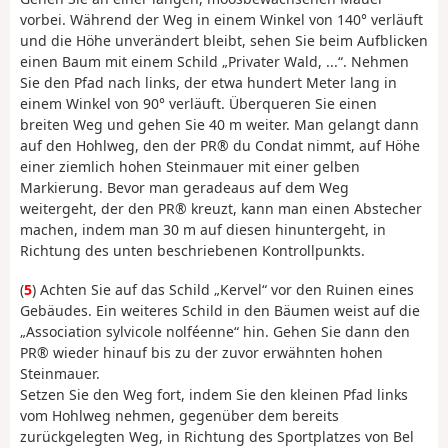
vorbei. Während der Weg in einem Winkel von 140° verläuft
und die Höhe unverändert bleibt, sehen Sie beim Aufblicken
einen Baum mit einem Schild „Privater Wald, ...“. Nehmen
Sie den Pfad nach links, der etwa hundert Meter lang in
einem Winkel von 90° verläuft. Überqueren Sie einen
breiten Weg und gehen Sie 40 m weiter. Man gelangt dann
auf den Hohlweg, den der PR® du Condat nimmt, auf Höhe
einer ziemlich hohen Steinmauer mit einer gelben
Markierung. Bevor man geradeaus auf dem Weg
weitergeht, der den PR® kreuzt, kann man einen Abstecher
machen, indem man 30 m auf diesen hinuntergeht, in
Richtung des unten beschriebenen Kontrollpunkts.
(
5
) Achten Sie auf das Schild „Kervel“ vor den Ruinen eines
Gebäudes. Ein weiteres Schild in den Bäumen weist auf die
„Association sylvicole nolféenne“ hin. Gehen Sie dann den
PR® wieder hinauf bis zu der zuvor erwähnten hohen
Steinmauer.
Setzen Sie den Weg fort, indem Sie den kleinen Pfad links
vom Hohlweg nehmen, gegenüber dem bereits
zurückgelegten Weg, in Richtung des Sportplatzes von Bel