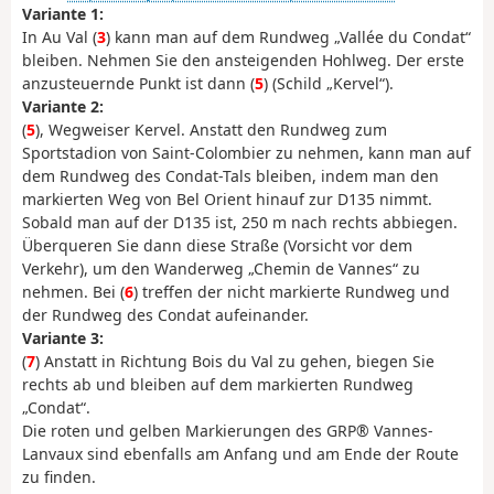
Variante 1:
In Au Val (
3
) kann man auf dem Rundweg „Vallée du Condat“
bleiben. Nehmen Sie den ansteigenden Hohlweg. Der erste
anzusteuernde Punkt ist dann (
5
) (Schild „Kervel“).
Variante 2:
(
5
), Wegweiser Kervel. Anstatt den Rundweg zum
Sportstadion von Saint-Colombier zu nehmen, kann man auf
dem Rundweg des Condat-Tals bleiben, indem man den
markierten Weg von Bel Orient hinauf zur D135 nimmt.
Sobald man auf der D135 ist, 250 m nach rechts abbiegen.
Überqueren Sie dann diese Straße (Vorsicht vor dem
Verkehr), um den Wanderweg „Chemin de Vannes“ zu
nehmen. Bei (
6
) treffen der nicht markierte Rundweg und
der Rundweg des Condat aufeinander.
Variante 3:
(
7
) Anstatt in Richtung Bois du Val zu gehen, biegen Sie
rechts ab und bleiben auf dem markierten Rundweg
„Condat“.
Die roten und gelben Markierungen des GRP® Vannes-
Lanvaux sind ebenfalls am Anfang und am Ende der Route
zu finden.