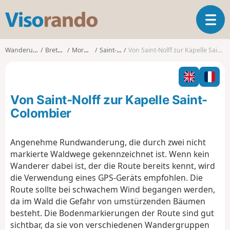
V
T
i
o
s
g
o
Wanderungen
Bretagne
Morbihan
Saint-Nolff
Von Saint-Nolff zur Kapelle Saint-Colombier
g
r
l
a
e
n
n
d
Von Saint-Nolff zur Kapelle Saint-
a
o
v
Colombier
i
g
Angenehme Rundwanderung, die durch zwei nicht
a
markierte Waldwege gekennzeichnet ist. Wenn kein
t
i
Wanderer dabei ist, der die Route bereits kennt, wird
o
die Verwendung eines GPS-Geräts empfohlen. Die
n
Route sollte bei schwachem Wind begangen werden,
da im Wald die Gefahr von umstürzenden Bäumen
besteht. Die Bodenmarkierungen der Route sind gut
sichtbar, da sie von verschiedenen Wandergruppen