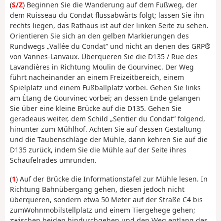
(
S/Z
) Beginnen Sie die Wanderung auf dem Fußweg, der
dem Ruisseau du Condat flussabwärts folgt; lassen Sie ihn
rechts liegen, das Rathaus ist auf der linken Seite zu sehen.
Orientieren Sie sich an den gelben Markierungen des
Rundwegs „Vallée du Condat“ und nicht an denen des GRP®
von Vannes-Lanvaux. Überqueren Sie die D135 / Rue des
Lavandières in Richtung Moulin de Gourvinec. Der Weg
führt nacheinander an einem Freizeitbereich, einem
Spielplatz und einem Fußballplatz vorbei. Gehen Sie links
am Étang de Gourvinec vorbei; an dessen Ende gelangen
Sie über eine kleine Brücke auf die D135.
Gehen Sie
geradeaus weiter, dem Schild „Sentier du Condat“ folgend,
hinunter zum Mühlhof. Achten Sie auf dessen Gestaltung
und die Taubenschläge der Mühle, dann kehren Sie auf die
D135 zurück, indem Sie die Mühle auf der Seite ihres
Schaufelrades umrunden.
(
1
)
Auf der Brücke die Informationstafel zur Mühle lesen.
In
Richtung Bahnübergang gehen, diesen jedoch nicht
überqueren, sondern etwa 50 Meter auf der Straße C4 bis
zum
Wohnmobilstellplatz und einem Tiergehege
gehen
;
zwischen beiden hindurchgehen und den Weg entlang des