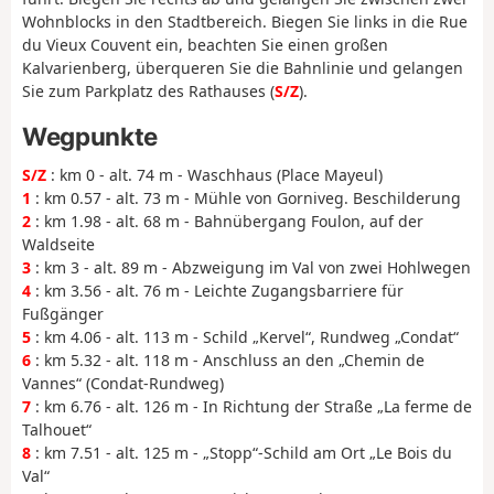
Wohnblocks in den Stadtbereich. Biegen Sie links in die Rue
du Vieux Couvent ein, beachten Sie einen großen
Kalvarienberg, überqueren Sie die Bahnlinie und gelangen
Sie zum Parkplatz des Rathauses (
S/Z
).
Wegpunkte
S/Z
: km 0 - alt. 74 m - Waschhaus (Place Mayeul)
1
: km 0.57 - alt. 73 m - Mühle von Gorniveg. Beschilderung
2
: km 1.98 - alt. 68 m - Bahnübergang Foulon, auf der
Waldseite
3
: km 3 - alt. 89 m - Abzweigung im Val von zwei Hohlwegen
4
: km 3.56 - alt. 76 m - Leichte Zugangsbarriere für
Fußgänger
5
: km 4.06 - alt. 113 m - Schild „Kervel“, Rundweg „Condat“
6
: km 5.32 - alt. 118 m - Anschluss an den „Chemin de
Vannes“ (Condat-Rundweg)
7
: km 6.76 - alt. 126 m - In Richtung der Straße „La ferme de
Talhouet“
8
: km 7.51 - alt. 125 m - „Stopp“-Schild am Ort „Le Bois du
Val“