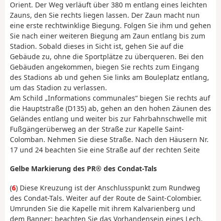
Orient. Der Weg verläuft über 380 m entlang eines leichten
Zauns, den Sie rechts liegen lassen. Der Zaun macht nun
eine erste rechtwinklige Biegung. Folgen Sie ihm und gehen
Sie nach einer weiteren Biegung am Zaun entlang bis zum
Stadion. Sobald dieses in Sicht ist, gehen Sie auf die
Gebäude zu, ohne die Sportplätze zu überqueren. Bei den
Gebäuden angekommen, biegen Sie rechts zum Eingang
des Stadions ab und gehen Sie links am Bouleplatz entlang,
um das Stadion zu verlassen.
Am Schild „Informations communales“ biegen Sie rechts auf
die Hauptstraße (D135) ab, gehen an den hohen Zäunen des
Geländes entlang und weiter bis zur Fahrbahnschwelle mit
Fußgängerüberweg an der Straße zur Kapelle Saint-
Colomban. Nehmen Sie diese Straße. Nach den Häusern Nr.
17 und 24 beachten Sie eine Straße auf der rechten Seite
Gelbe Markierung des PR® des Condat-Tals
(
6
) Diese Kreuzung ist der Anschlusspunkt zum Rundweg
des Condat-Tals. Weiter auf der Route de Saint-Colombier.
Umrunden Sie die Kapelle mit ihrem Kalvarienberg und
dem Banner; beachten Sie das Vorhandensein eines Lech.