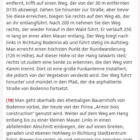
entfernt, trifft auf einen Weg, der von der 30 m entfernten
D135 abzweigt. Gehen Sie hinunter zur Straße, aber bevor
Sie diese erreichen, biegen Sie rechts auf den Weg ab, der
an ihr entlangführt. Nach 200 m nehmen Sie den Weg
rechts, der wieder hinauf in den Wald führt. Er verläuft 250
m lang an einer alten Mauer entlang. Der Weg biegt nach
links in Richtung Bodenno ab und führt stetig im Aufstieg.
Man erreicht einen höchsten Punkt der Rundwanderung
(126 m Höhe). Auf dieser Höhe ist der Hang talwärts steil;
rechts ist zudem eine Senke zu erkennen, die den Weg vom
Kamm trennt. Dort ist eine große Funkantenne installiert,
die jedoch von der Vegetation verdeckt wird. Der Weg führt
hinunter und mündet in den Pfad, der die asphaltierte
Straße von Bodenno fortsetzt.
(
10
) Man geht oberhalb des ehemaligen Bauernhofs von
Bodenno vorbei, der heute von der Firma „Armor bois
construction“ genutzt wird. Weiter auf dem Weg am Hang
entlang bis zu einer kleinen Mauer. Links in einen
abfallenden Abschnitt einbiegen, der auf einen breiten,
geraden und ebenen Hohlweg in Richtung Stadtzentrum
führt. Biegen Sie rechts ab und gelangen Sie zwischen zwei