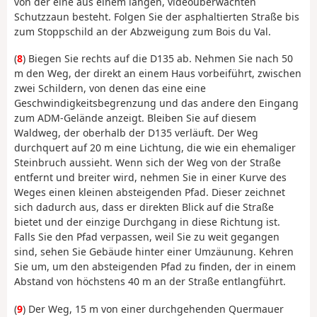
von der eine aus einem langen, videoüberwachten
Schutzzaun besteht. Folgen Sie der asphaltierten Straße bis
zum Stoppschild an der Abzweigung zum Bois du Val.
(
8
) Biegen Sie rechts auf die D135 ab. Nehmen Sie nach 50
m den Weg, der direkt an einem Haus vorbeiführt, zwischen
zwei Schildern, von denen das eine eine
Geschwindigkeitsbegrenzung und das andere den Eingang
zum ADM-Gelände anzeigt. Bleiben Sie auf diesem
Waldweg, der oberhalb der D135 verläuft. Der Weg
durchquert auf 20 m eine Lichtung, die wie ein ehemaliger
Steinbruch aussieht. Wenn sich der Weg von der Straße
entfernt und breiter wird, nehmen Sie in einer Kurve des
Weges einen kleinen absteigenden Pfad. Dieser zeichnet
sich dadurch aus, dass er direkten Blick auf die Straße
bietet und der einzige Durchgang in diese Richtung ist.
Falls Sie den Pfad verpassen, weil Sie zu weit gegangen
sind, sehen Sie Gebäude hinter einer Umzäunung. Kehren
Sie um, um den absteigenden Pfad zu finden, der in einem
Abstand von höchstens 40 m an der Straße entlangführt.
(
9
) Der Weg, 15 m von einer durchgehenden Quermauer