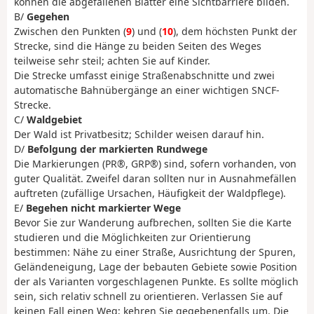
können die abgefallenen Blätter eine Sichtbarriere bilden.
B/
Gegehen
Zwischen den Punkten (
9
) und (
10
), dem höchsten Punkt der
Strecke, sind die Hänge zu beiden Seiten des Weges
teilweise sehr steil; achten Sie auf Kinder.
Die Strecke umfasst einige Straßenabschnitte und zwei
automatische Bahnübergänge an einer wichtigen SNCF-
Strecke.
C/
Waldgebiet
Der Wald ist Privatbesitz; Schilder weisen darauf hin.
D/
Befolgung der markierten Rundwege
Die Markierungen (PR®, GRP®) sind, sofern vorhanden, von
guter Qualität. Zweifel daran sollten nur in Ausnahmefällen
auftreten (zufällige Ursachen, Häufigkeit der Waldpflege).
E/
Begehen nicht markierter Wege
Bevor Sie zur Wanderung aufbrechen, sollten Sie die Karte
studieren und die Möglichkeiten zur Orientierung
bestimmen: Nähe zu einer Straße, Ausrichtung der Spuren,
Geländeneigung, Lage der bebauten Gebiete sowie Position
der als Varianten vorgeschlagenen Punkte. Es sollte möglich
sein, sich relativ schnell zu orientieren. Verlassen Sie auf
keinen Fall einen Weg; kehren Sie gegebenenfalls um. Die