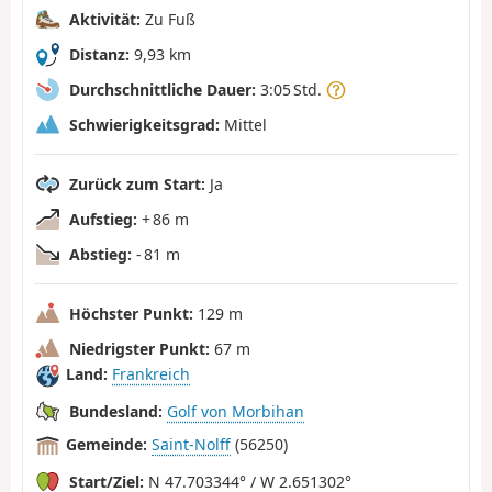
Aktivität:
Zu Fuß
Distanz:
9,93 km
Durchschnittliche Dauer:
3:05 Std.
Schwierigkeitsgrad:
Mittel
Zurück zum Start:
Ja
Aufstieg:
+ 86 m
Abstieg:
- 81 m
Höchster Punkt:
129 m
Niedrigster Punkt:
67 m
Land:
Frankreich
Bundesland:
Golf von Morbihan
Gemeinde:
Saint-Nolff
(56250)
Start/Ziel:
N 47.703344° / W 2.651302°