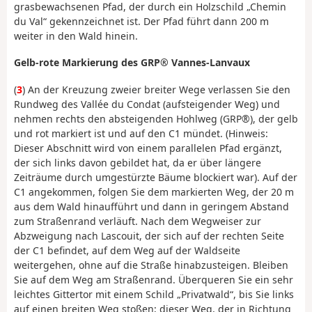
grasbewachsenen Pfad, der durch ein Holzschild „Chemin
du Val“ gekennzeichnet ist. Der Pfad führt dann 200 m
weiter in den Wald hinein.
Gelb-rote Markierung des GRP® Vannes-Lanvaux
(
3
) An der Kreuzung zweier breiter Wege verlassen Sie den
Rundweg des Vallée du Condat (aufsteigender Weg) und
nehmen rechts den absteigenden Hohlweg (GRP®), der gelb
und rot markiert ist und auf den C1 mündet. (Hinweis:
Dieser Abschnitt wird von einem parallelen Pfad ergänzt,
der sich links davon gebildet hat, da er über längere
Zeiträume durch umgestürzte Bäume blockiert war). Auf der
C1 angekommen, folgen Sie dem markierten Weg, der 20 m
aus dem Wald hinaufführt und dann in geringem Abstand
zum Straßenrand verläuft. Nach dem Wegweiser zur
Abzweigung nach Lascouit, der sich auf der rechten Seite
der C1 befindet, auf dem Weg auf der Waldseite
weitergehen, ohne auf die Straße hinabzusteigen. Bleiben
Sie auf dem Weg am Straßenrand. Überqueren Sie ein sehr
leichtes Gittertor mit einem Schild „Privatwald“, bis Sie links
auf einen breiten Weg stoßen; dieser Weg, der in Richtung