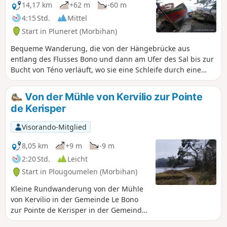
14,17 km
+62 m
-60 m
4:15 Std.
Mittel
Start in Pluneret (Morbihan)
Bequeme Wanderung, die von der Hängebrücke aus
entlang des Flusses Bono und dann am Ufer des Sal bis zur
Bucht von Téno verläuft, wo sie eine Schleife durch eine
Landschaft aus Schilfgürteln, Feuchtwiesen und Watt bildet,
die über einen mehrere hundert Meter langen Holzsteg
Von der Mühle von Kervilio zur Pointe
zugänglich ist. Eine Anlage ermöglicht es, diesen
de Kerisper
natürlichen Lebensraum, der zahlreiche seltene Pflanzen-
und Tierarten beherbergt, zu beobachten und zu
Visorando-Mitglied
verstehen. Auf dem Rückweg über Sainte-Avoye können Sie
eine schöne Kapelle aus dem16. Jahrhundert besichtigen.
8,05 km
+9 m
-9 m
2:20 Std.
Leicht
Start in Plougoumelen (Morbihan)
Kleine Rundwanderung von der Mühle
von Kervilio in der Gemeinde Le Bono
zur Pointe de Kerisper in der Gemeinde
Pluneret. Die Route folgt dem Fluss Le