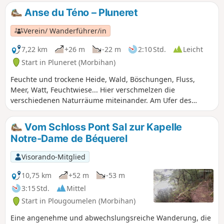
Anse du Téno – Pluneret
Verein/ Wanderführer/in
7,22 km
+26 m
-22 m
2:10 Std.
Leicht
Start in Pluneret (Morbihan)
Feuchte und trockene Heide, Wald, Böschungen, Fluss,
Meer, Watt, Feuchtwiese... Hier verschmelzen die
verschiedenen Naturräume miteinander. Am Ufer des
Flusses Sal befindet sich auch die Kapelle Sainte-Avoye.
Vom Schloss Pont Sal zur Kapelle
Notre-Dame de Béquerel
Visorando-Mitglied
10,75 km
+52 m
-53 m
3:15 Std.
Mittel
Start in Plougoumelen (Morbihan)
Eine angenehme und abwechslungsreiche Wanderung, die