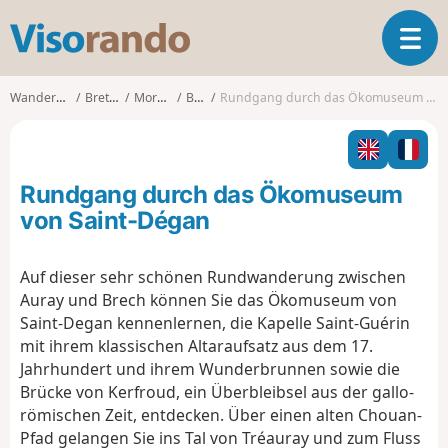
V
T
i
o
s
g
o
Wanderungen
Bretagne
Morbihan
Brech
Rundgang durch das Ökomuseum von Saint-Dégan
g
r
l
a
e
n
n
d
Rundgang durch das Ökomuseum
a
o
v
von Saint-Dégan
i
g
Auf dieser sehr schönen Rundwanderung zwischen
a
Auray und Brech können Sie das Ökomuseum von
t
i
Saint-Degan kennenlernen, die Kapelle Saint-Guérin
o
mit ihrem klassischen Altaraufsatz aus dem 17.
n
Jahrhundert und ihrem Wunderbrunnen sowie die
Brücke von Kerfroud, ein Überbleibsel aus der gallo-
römischen Zeit, entdecken. Über einen alten Chouan-
Pfad gelangen Sie ins Tal von Tréauray und zum Fluss