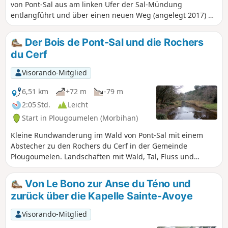
von Pont-Sal aus am linken Ufer der Sal-Mündung
entlangführt und über einen neuen Weg (angelegt 2017) an
der Mühle von Pont-Sal vorbeiführt. Sie verläuft weiter
entlang des Flusses Bono bis zur Mühle von Kervilio. Der
Der Bois de Pont-Sal und die Rochers
Rückweg führt nacheinander an der Kapelle Becquerel und
du Cerf
dem Dorf Plougoumelen vorbei, um über eine Reihe von für
die bretonische Heckenlandschaft typischen Wegen nach
Visorando-Mitglied
Pont-Sal zurückzukehren. Sie werden wiederkommen.
6,51 km
+72 m
-79 m
2:05 Std.
Leicht
Start in Plougoumelen (Morbihan)
Kleine Rundwanderung im Wald von Pont-Sal mit einem
Abstecher zu den Rochers du Cerf in der Gemeinde
Plougoumelen. Landschaften mit Wald, Tal, Fluss und
Landschaft. Beinhaltet einen botanischen Lehrpfad. Zu
jeder Jahreszeit begehbar.
Von Le Bono zur Anse du Téno und
zurück über die Kapelle Sainte-Avoye
Visorando-Mitglied