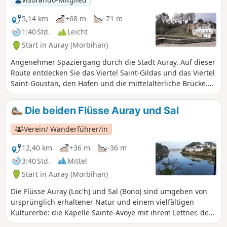
5,14 km
+68 m
-71 m
1:40 Std.
Leicht
Start in Auray (Morbihan)
Angenehmer Spaziergang durch die Stadt Auray. Auf dieser
Route entdecken Sie das Viertel Saint-Gildas und das Viertel
Saint-Goustan, den Hafen und die mittelalterliche Brücke.
Sie spazieren am Fluss Auray (Loc'h) entlang und genießen
vom Schloss aus einen herrlichen Blick auf die Altstadt.
Die beiden Flüsse Auray und Sal
Verein/ Wanderführer/in
12,40 km
+36 m
-36 m
3:40 Std.
Mittel
Start in Auray (Morbihan)
Die Flüsse Auray (Loc'h) und Sal (Bono) sind umgeben von
ursprünglich erhaltener Natur und einem vielfältigen
Kulturerbe: die Kapelle Sainte-Avoye mit ihrem Lettner, der
Schiffsfriedhof und die alte Brücke von Le Bono.