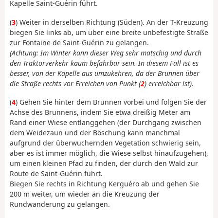
Kapelle Saint-Guérin führt.
(
3
) Weiter in derselben Richtung (Süden). An der T-Kreuzung
biegen Sie links ab, um über eine breite unbefestigte Straße
zur Fontaine de Saint-Guérin zu gelangen.
(Achtung: Im Winter kann dieser Weg sehr matschig und durch
den Traktorverkehr kaum befahrbar sein. In diesem Fall ist es
besser, von der Kapelle aus umzukehren, da der Brunnen über
die Straße rechts vor Erreichen von Punkt (
2
) erreichbar ist).
(
4
) Gehen Sie hinter dem Brunnen vorbei und folgen Sie der
Achse des Brunnens, indem Sie etwa dreißig Meter am
Rand einer Wiese entlanggehen (der Durchgang zwischen
dem Weidezaun und der Böschung kann manchmal
aufgrund der überwuchernden Vegetation schwierig sein,
aber es ist immer möglich, die Wiese selbst hinaufzugehen),
um einen kleinen Pfad zu finden, der durch den Wald zur
Route de Saint-Guérin führt.
Biegen Sie rechts in Richtung Kerguéro ab und gehen Sie
200 m weiter, um wieder an die Kreuzung der
Rundwanderung zu gelangen.