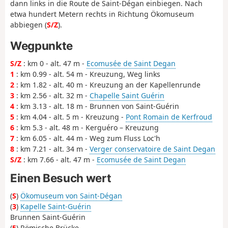
dann links in die Route de Saint-Dégan einbiegen. Nach
etwa hundert Metern rechts in Richtung Ökomuseum
abbiegen (
S/Z
).
Wegpunkte
S/Z
: km 0 - alt. 47 m -
Ecomusée de Saint Degan
1
: km 0.99 - alt. 54 m - Kreuzung, Weg links
2
: km 1.82 - alt. 40 m - Kreuzung an der Kapellenrunde
3
: km 2.56 - alt. 32 m -
Chapelle Saint Guérin
4
: km 3.13 - alt. 18 m - Brunnen von Saint-Guérin
5
: km 4.04 - alt. 5 m - Kreuzung -
Pont Romain de Kerfroud
6
: km 5.3 - alt. 48 m - Kerguéro – Kreuzung
7
: km 6.05 - alt. 44 m - Weg zum Fluss Loc'h
8
: km 7.21 - alt. 34 m -
Verger conservatoire de Saint Degan
S/Z
: km 7.66 - alt. 47 m -
Ecomusée de Saint Degan
Einen Besuch wert
(
S
)
Ökomuseum von Saint-Dégan
(
3
)
Kapelle Saint-Guérin
Brunnen Saint-Guérin
(
5
) Römische Brücke