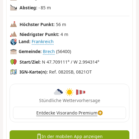
Abstieg:
- 85 m
Höchster Punkt:
56 m
Niedrigster Punkt:
4 m
Land:
Frankreich
Gemeinde:
Brech
(56400)
Start/Ziel:
N 47.709111° / W 2.994314°
IGN-Karte(n):
Ref. 0820SB, 0821OT
Stündliche Wettervorhersage
Entdecke Visorando Premium
In der mobilen App anzeigen