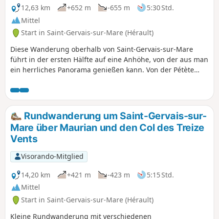
12,63 km
+652 m
-655 m
5:30 Std.
Mittel
Start in Saint-Gervais-sur-Mare (Hérault)
Diese Wanderung oberhalb von Saint-Gervais-sur-Mare
führt in der ersten Hälfte auf eine Anhöhe, von der aus man
ein herrliches Panorama genießen kann. Von der Pétète
d'en Cabausse oberhalb des Col des Treize Vents oder des
Mouscaillou hat man einen 360°-Blick: den Vissou, die
Ebene des Languedoc und das Mittelmeer im Süden; Serre
de More, die Felsen von Orques und Marcou im Norden.
Rundwanderung um Saint-Gervais-sur-
Dann geht es wieder hinunter durch einen Kastanienwald,
Mare über Maurian und den Col des Treize
wo ab Herbst die im Sommer ausgetrockneten Bäche
Vents
wieder zu singen beginnen.
Visorando-Mitglied
14,20 km
+421 m
-423 m
5:15 Std.
Mittel
Start in Saint-Gervais-sur-Mare (Hérault)
Kleine Rundwanderung mit verschiedenen