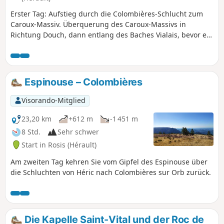
Erster Tag: Aufstieg durch die Colombières-Schlucht zum
Caroux-Massiv. Überquerung des Caroux-Massivs in
Richtung Douch, dann entlang des Baches Vialais, bevor es
wieder hinauf zum Espinouse-Massiv geht, wo man sich für
die Nacht niederlässt.
Espinouse – Colombières
Visorando-Mitglied
23,20 km
+612 m
-1 451 m
8 Std.
Sehr schwer
Start in Rosis (Hérault)
Am zweiten Tag kehren Sie vom Gipfel des Espinouse über
die Schluchten von Héric nach Colombières sur Orb zurück.
Die Kapelle Saint-Vital und der Roc de