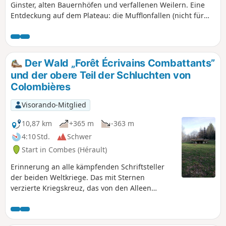
Ginster, alten Bauernhöfen und verfallenen Weilern. Eine
Entdeckung auf dem Plateau: die Mufflonfallen (nicht für
die Jagd, sondern zur Überwachung der Populationen).
Der Wald „Forêt Écrivains Combattants”
und der obere Teil der Schluchten von
Colombières
Visorando-Mitglied
10,87 km
+365 m
-363 m
4:10 Std.
Schwer
Start in Combes (Hérault)
Erinnerung an alle kämpfenden Schriftsteller
der beiden Weltkriege. Das mit Sternen
verzierte Kriegskreuz, das von den Alleen
gesäumt ist, auf denen sich die Stelen mit den
Namen der Schriftsteller befinden, die in diesen
Zeiten gekämpft haben. Ein symbolträchtiger