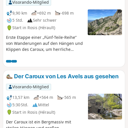
getrocknet wurden).
Visorando-Mitglied
9,90 km
+692 m
-698 m
5 Std.
Sehr schwer
Start in Rosis (Hérault)
Erste Etappe einer „Fünf-Teile-Reihe”
von Wanderungen auf den Hängen und
Klippen des Caroux, um herrliche
Panoramen und Klippen in einer sehr
mineralischen Welt aus
Felsvorsprüngen und Graten zu
genießen. Die Rundwanderung beginnt
Der Caroux von Les Avels aus gesehen
im Weiler La Fage und führt durch den
oberen Teil der Gorges de Colombières,
Visorando-Mitglied
bevor sie horizontal unterhalb des
Plateaus von Caroux am Fuße der
13,57 km
+564 m
-565 m
Kletterfelsen verläuft. Der Aufstieg zum
5:30 Std.
Mittel
Plateau erfolgt in der Nähe der
Start in Rosis (Hérault)
Orientierungstafel, um dann über den
südöstlichen Rand des Plateaus
Der Caroux ist ein Bergmassiv mit
zurückzukehren.
steilen Hängen und großen