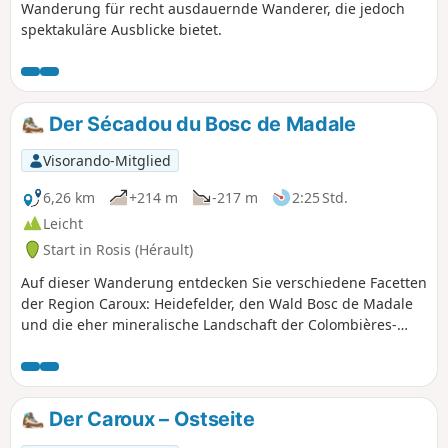
Wanderung für recht ausdauernde Wanderer, die jedoch
spektakuläre Ausblicke bietet.
Der Sécadou du Bosc de Madale
Visorando-Mitglied
6,26 km
+214 m
-217 m
2:25 Std.
Leicht
Start in Rosis (Hérault)
Auf dieser Wanderung entdecken Sie verschiedene Facetten
der Region Caroux: Heidefelder, den Wald Bosc de Madale
und die eher mineralische Landschaft der Colombières-
Schluchten mit herrlichem Blick auf die Felswände des
Caroux. Auf dieser Rundwanderung gibt es mehrere
Zeugnisse menschlicher Aktivitäten aus der Vergangenheit
zu sehen: die ehemaligen Steinbrüche von Delbourg, bevor
Der Caroux – Ostseite
Sie den Sécadou erreichen (Ort, an dem früher Kastanien