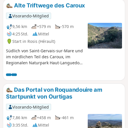
Waldort, der uns in eine Oase des Grüns und
Alte Triftwege des Caroux
der Ruhe eintauchen lässt. Es empfiehlt sich
auch, die Oberen Schluchten von Colombières
Visorando-Mitglied
und ihre Kletterstellen zu besuchen, um sich
einen Überblick über die nähere Umgebung zu
9,56 km
+579 m
-570 m
verschaffen.
4:25 Std.
Mittel
Start in Rosis (Hérault)
Südlich von Saint-Gervais-sur-Mare und
im nördlichen Teil des Caroux, im
Regionalen Naturpark Haut-Languedoc,
führt diese Rundwanderung auf alten
Wegen durch Kastanienhaine und
Niederwald.
Das Portal von Roquandouire am
Startpunkt von Ourtigas
Visorando-Mitglied
7,86 km
+458 m
-461 m
3:35 Std.
Mittel