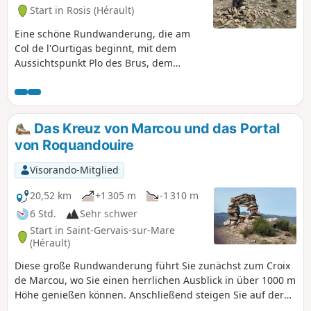
Start in Rosis (Hérault)
Eine schöne Rundwanderung, die am
Col de l'Ourtigas beginnt, mit dem
Aussichtspunkt Plo des Brus, dem
Abstieg zur Serre de Majous, dem Portal
von Roquandouire, der Rückkehr durch
das Casseloubre-Tal, dem verlassenen
Dorf Caïssenols und dem Aufstieg zum
Das Kreuz von Marcou und das Portal
Ourtigas über den gleichnamigen Bach
von Roquandouire
im Wald.
Visorando-Mitglied
20,52 km
+1 305 m
-1 310 m
6 Std.
Sehr schwer
Start in Saint-Gervais-sur-Mare
(Hérault)
Diese große Rundwanderung führt Sie zunächst zum Croix
de Marcou, wo Sie einen herrlichen Ausblick in über 1000 m
Höhe genießen können. Anschließend steigen Sie auf der
gegenüberliegenden Seite zum Portail de Roquandouire