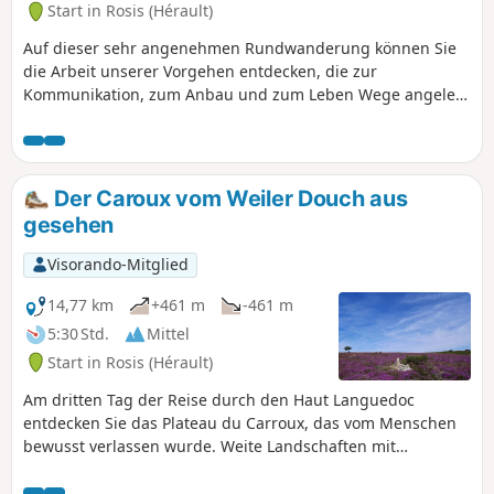
Start in Rosis (Hérault)
könnte.
Auf dieser sehr angenehmen Rundwanderung können Sie
die Arbeit unserer Vorgehen entdecken, die zur
Kommunikation, zum Anbau und zum Leben Wege angelegt
hatten, die Wanderer heute gerne benutzen. Für unsere
Vorgehen war nachhaltige Entwicklung noch kein Begriff,
sie hatten sie einfach geschaffen. Sie waren alle ein
bisschen wie Monsieur Jourdain.
Der Caroux vom Weiler Douch aus
gesehen
Visorando-Mitglied
14,77 km
+461 m
-461 m
5:30 Std.
Mittel
Start in Rosis (Hérault)
Am dritten Tag der Reise durch den Haut Languedoc
entdecken Sie das Plateau du Carroux, das vom Menschen
bewusst verlassen wurde. Weite Landschaften mit
charakteristischer violetter Heide. Angesichts der
Markierungen auf der Karte besteht die Möglichkeit, die