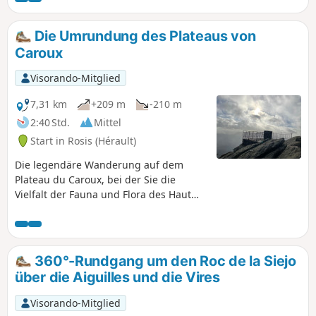
Wanderung zu verkürzen oder anzupassen, aber dafür ist
ein guter Orientierungssinn mehr als notwendig.
Die Umrundung des Plateaus von
Caroux
Visorando-Mitglied
7,31 km
+209 m
-210 m
2:40 Std.
Mittel
Start in Rosis (Hérault)
Die legendäre Wanderung auf dem
Plateau du Caroux, bei der Sie die
Vielfalt der Fauna und Flora des Haut
Languedoc in 1000 m Höhe entdecken
können: Laub- und Nadelwälder, Bäche,
Moore, Orientierungstafel, Ginster- und
Heideflächen. Genießen Sie den weiten
360°-Rundgang um den Roc de la Siejo
Blick auf die umliegenden Berge und
über die Aiguilles und die Vires
Täler.
Visorando-Mitglied