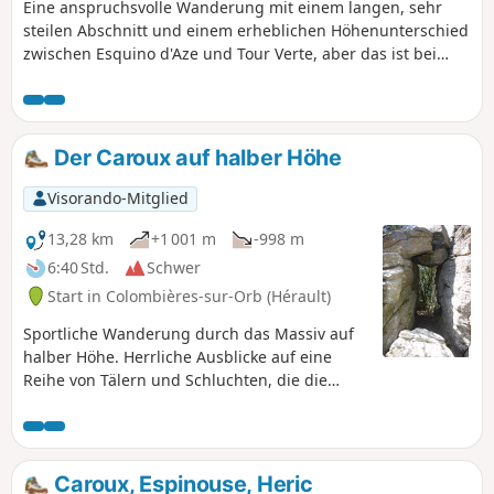
Eine anspruchsvolle Wanderung mit einem langen, sehr
steilen Abschnitt und einem erheblichen Höhenunterschied
zwischen Esquino d'Aze und Tour Verte, aber das ist bei
Aufstiegen über die Südseite des Caroux nun einmal so!
Schöne Ausblicke auf diese bemerkenswerte mineralische
Landschaft, die eine vertikale Barriere zwischen den Hügeln
von Saint-Chinianais und dem Plateau von Caroux bildet.
Der Caroux auf halber Höhe
Allerdings muss man geübt im Begehen von unebenen und
nicht markierten Wegen sein.
Visorando-Mitglied
13,28 km
+1 001 m
-998 m
6:40 Std.
Schwer
Start in Colombières-sur-Orb (Hérault)
Sportliche Wanderung durch das Massiv auf
halber Höhe. Herrliche Ausblicke auf eine
Reihe von Tälern und Schluchten, die die
Colombières-Schlucht mit der Héric-Schlucht
verbinden. Abwechselnd Anstiege, Abstiege
und flache Abschnitte in Unterholzgebieten,
gefolgt von sehr mineralischen Abschnitten. 2
Caroux, Espinouse, Heric