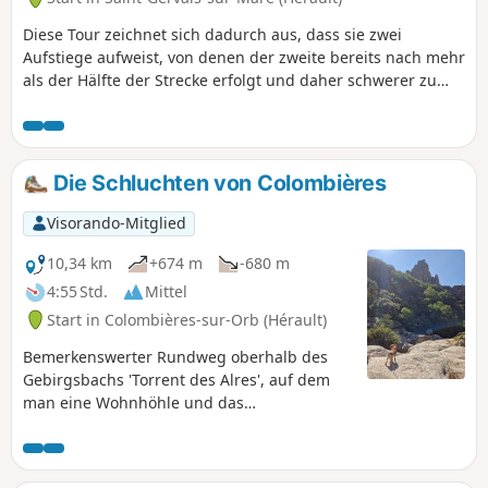
nach Saint-Gervais-sur-Mare erfolgt im
Abstieg über den GRP®. Es ist eine schöne
Diese Tour zeichnet sich dadurch aus, dass sie zwei
Wanderung, die herrliche Ausblicke bietet.
Aufstiege aufweist, von denen der zweite bereits nach mehr
Der körperlich anspruchsvollste Teil wird am
als der Hälfte der Strecke erfolgt und daher schwerer zu
Vormittag vor der Mittagspause
bewältigen ist. Die Wege sind oft vom Typ „Caroux“, d. h.
zurückgelegt.
sehr steinig, aber es gibt dennoch gut befestigte
Wegabschnitte sowie Pfade. Auf dem Gipfel der Serre de
More wurde ein großer Teil durch einen Brand zerstört, was
Die Schluchten von Colombières
jedoch der Landschaft und dem herrlichen 360°-Panorama
keinen Abbruch tut.
Visorando-Mitglied
10,34 km
+674 m
-680 m
4:55 Std.
Mittel
Start in Colombières-sur-Orb (Hérault)
Bemerkenswerter Rundweg oberhalb des
Gebirgsbachs 'Torrent des Alres', auf dem
man eine Wohnhöhle und das
wunderschöne "Ensemble" im Weiler La
Fage entdecken kann.