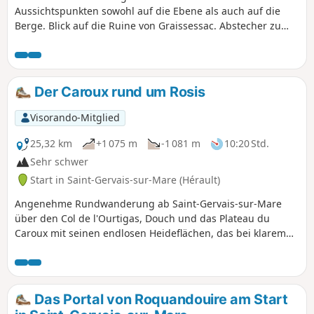
Aussichtspunkten sowohl auf die Ebene als auch auf die
Berge. Blick auf die Ruine von Graissessac. Abstecher zu
den Ruinen der Burg Neyran, von wo aus man Saint-Gervais
aus einer anderen Perspektive entdecken kann. Im Juli und
August zu vermeiden.
Der Caroux rund um Rosis
Visorando-Mitglied
25,32 km
+1 075 m
-1 081 m
10:20 Std.
Sehr schwer
Start in Saint-Gervais-sur-Mare (Hérault)
Angenehme Rundwanderung ab Saint-Gervais-sur-Mare
über den Col de l'Ourtigas, Douch und das Plateau du
Caroux mit seinen endlosen Heideflächen, das bei klarem
Wetter außergewöhnliche Panoramablicke auf das Tal und
die Pyrenäen bietet. Schotterwege, Überreste von
Hirtenhütten, alte Siedlungen und das beeindruckende
Portal de Roquandouire mit seinem freien Blick auf das
Das Portal von Roquandouire am Start
Mare-Tal. Die Wanderung wird aufgrund ihrer Länge und