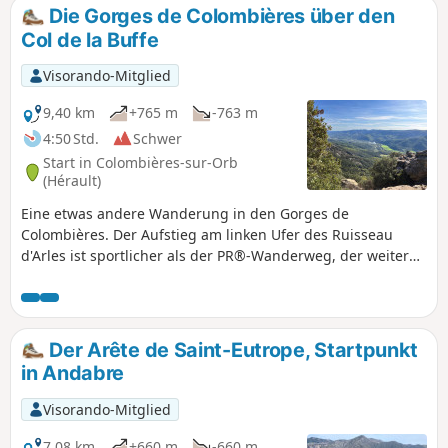
Die Gorges de Colombières über den
Col de la Buffe
Visorando-Mitglied
9,40 km
+765 m
-763 m
4:50 Std.
Schwer
Start in Colombières-sur-Orb
(Hérault)
Eine etwas andere Wanderung in den Gorges de
Colombières. Der Aufstieg am linken Ufer des Ruisseau
d'Arles ist sportlicher als der PR®-Wanderweg, der weiter
östlich verläuft und zum selben Ziel führt. Fast
durchgehend hat man während des Aufstiegs Blick auf die
Schlucht und kann den Westhang der Gorges überblicken.
Eine andere Art, sie zu entdecken.
Der Arête de Saint-Eutrope, Startpunkt
in Andabre
Visorando-Mitglied
7,08 km
+660 m
-660 m