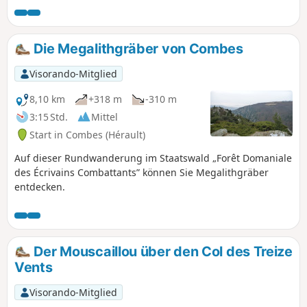
hinauf. Auf dem Rückweg über Serre de More entdecken
Sie die für den Caroux typische zerklüftete Landschaft.
Diese Wanderung ist nur für geübte Wanderer geeignet,
Die Megalithgräber von Combes
die Höhenunterschiede nicht scheuen.
Visorando-Mitglied
8,10 km
+318 m
-310 m
3:15 Std.
Mittel
Start in Combes (Hérault)
Auf dieser Rundwanderung im Staatswald „Forêt Domaniale
des Écrivains Combattants” können Sie Megalithgräber
entdecken.
Der Mouscaillou über den Col des Treize
Vents
Visorando-Mitglied