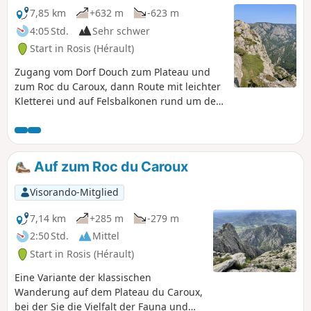
7,85 km
+632 m
-623 m
4:05 Std.
Sehr schwer
Start in Rosis (Hérault)
Zugang vom Dorf Douch zum Plateau und
zum Roc du Caroux, dann Route mit leichter
Kletterei und auf Felsbalkonen rund um den
Roc de la Siejo, um die Felsnadeln
herumzugehen und einen 360°-Blick auf die
Schluchten von Héric unter Ihnen zu
genießen. Rückkehr über das Plateau zum
Auf zum Roc du Caroux
Dorf. ⚠️ Schlechter Mobilfunkempfang in
den Felsen der Felsnadeln. Die Tour ist
Visorando-Mitglied
anspruchsvoll, informieren Sie Ihre
Angehörigen über Ihre Route.
7,14 km
+285 m
-279 m
2:50 Std.
Mittel
Start in Rosis (Hérault)
Eine Variante der klassischen
Wanderung auf dem Plateau du Caroux,
bei der Sie die Vielfalt der Fauna und