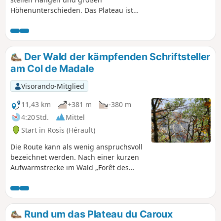
Höhenunterschieden. Das Plateau ist
mit violettem Heidekraut und Mooren
übersät. Man überblickt das Orb-Tal, die
Schluchten von Colombières, Héric und
Bardou. Der 360°-Panoramablick reicht
Der Wald der kämpfenden Schriftsteller
von der Montagne de l'Espinouse bis zu
am Col de Madale
den Pyrenäen mit dem Golf von Lion im
Hintergrund. Dies ist die schönste
Visorando-Mitglied
Etappe dieser Wanderung, da sie durch
den Regionalen Naturpark Haut-
11,43 km
+381 m
-380 m
Languedoc führt.
4:20 Std.
Mittel
Start in Rosis (Hérault)
Die Route kann als wenig anspruchsvoll
bezeichnet werden. Nach einer kurzen
Aufwärmstrecke im Wald „Forêt des
Écrivains Combattants” bis zu einem
Megalithgrab und der Durchquerung
des Weilers Madale führt diese
Rundwanderung weiter um die Serre de
Rund um das Plateau du Caroux
la Cabrière herum über einen Weg, der