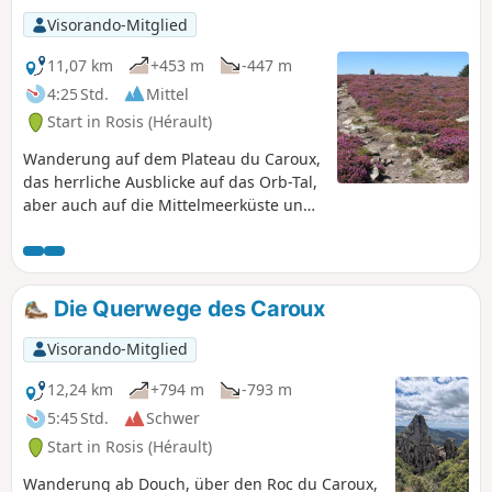
sich in einen Balkonweg verwandelt, der
Visorando-Mitglied
sehr schöne Ausblicke auf die
Schluchten von Madale, Colombières
11,07 km
+453 m
-447 m
und die Moulin de la Fage bietet.
4:25 Std.
Mittel
Start in Rosis (Hérault)
Wanderung auf dem Plateau du Caroux,
das herrliche Ausblicke auf das Orb-Tal,
aber auch auf die Mittelmeerküste und
die Pyrenäen bietet.
Die Querwege des Caroux
Visorando-Mitglied
12,24 km
+794 m
-793 m
5:45 Std.
Schwer
Start in Rosis (Hérault)
Wanderung ab Douch, über den Roc du Caroux,