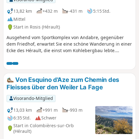
13,82 km
+432 m
-431 m
5:15 Std.
Mittel
Start in Rosis (Hérault)
Ausgehend vom Sportkomplex von Andabre, gegenüber
dem Friedhof, erwartet Sie eine schöne Wanderung in einer
Ecke des Hérault, die einst vom Kohlebergbau lebte.
Obwohl dieser Wirtschaftszweig Anfang der 1990er Jahre
eingestellt wurde, hat er tiefe Spuren hinterlassen. Diese
Wanderung ermöglicht es Ihnen, eine andere Art von
Tätigkeit kennenzulernen, die bis heute besteht und mit der
Von Esquino d'Aze zum Chemin des
Landwirtschaft zu tun hat: den Anbau von Kastanien.
Fleisses über den Weiler La Fage
Visorando-Mitglied
13,03 km
+991 m
-993 m
6:35 Std.
Schwer
Start in Colombières-sur-Orb
(Hérault)