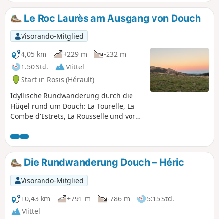
Le Roc Laurès am Ausgang von Douch
Visorando-Mitglied
4,05 km
+229 m
-232 m
1:50 Std.
Mittel
Start in Rosis (Hérault)
Idyllische Rundwanderung durch die
Hügel rund um Douch: La Tourelle, La
Combe d'Estrets, La Rousselle und vor
allem Le Roc Laurès, der mit über 1000
m Höhe einen Blick auf die
umliegenden Berge bietet. Vorsicht
jedoch, es gibt keine Markierungen,
Die Rundwanderung Douch – Héric
daher muss man den Wegweisern und
der GPX-Route folgen, was dieser
Visorando-Mitglied
Strecke einen spielerischen Charakter
verleiht und sie zu einer Art
10,43 km
+791 m
-786 m
5:15 Std.
Orientierungslauf macht, ohne dass
Mittel
man sich dabei allzu lange verirren