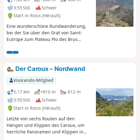
3:55 Std.
Schwer
Start in Rosis (Hérault)
Eine wunderschöne Rundwanderung,
bei der Sie über den Grat von Saint-
Eutrope zum Plateau Plo des Brus
aufsteigen, bevor Sie über das Portal
von Roquandouire wieder hinabsteigen.
Start am Fuße der Mare, einem Fluss,
der durch Andabre fließt. Richtung
Der Caroux – Nordwand
Kapelle Notre-Dame de Saint Eutrope,
dann Aufstieg über den gleichnamigen
Visorando-Mitglied
Grat zum Plateau. Abstieg über die
Serre de Majous bis zum Portail de
5,17 km
+810 m
-812 m
Roquandouire, um das Dorf Andabre
3:50 Std.
Schwer
inmitten von Ginsterfeldern zu
Start in Rosis (Hérault)
erreichen. Kaum Markierungen in der
Mitte der Wanderung => folgen Sie
Letzte von sechs Routen auf den
genau der GPX-Route.
Hängen und Klippen des Caroux, um
herrliche Panoramen und Klippen in
einer sehr mineralischen Umgebung