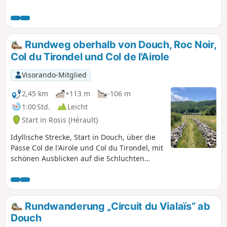
Flora des Haut Languedoc in 1000 m
Höhe entdecken können: Laub- und
Nadelwälder, Bäche, Moore, Ginster-
und Heidekrautflächen. Außerdem
Rundweg oberhalb von Douch, Roc Noir,
erwarten Sie eine Orientierungstafel
Col du Tirondel und Col de l'Airole
und weitläufige Panoramablicke auf die
umliegenden Berge und Täler. Auf dem
Visorando-Mitglied
zweiten Teil der Wanderung entdecken
Sie die mineralische Welt der Nord- und
2,45 km
+113 m
-106 m
Westhänge des Plateaus, die wilder und
1:00 Std.
Leicht
weniger frequentiert sind, in der Nähe
Start in Rosis (Hérault)
des Roc Caroux und der
Mufflonpopulationen.
Idyllische Strecke, Start in Douch, über die
Pässe Col de l'Airole und Col du Tirondel, mit
schönen Ausblicken auf die Schluchten
Gorges d'Héric und Gorges du Salis und
herrlichen Panoramen auf den Weiler und
die umliegenden Berge (Roc Noir,
Espinouse).
Rundwanderung „Circuit du Vialaïs” ab
Douch