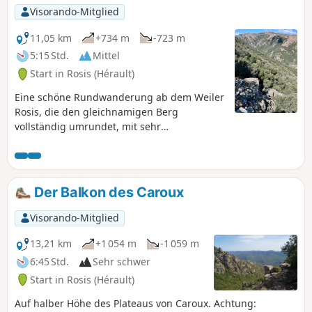
Visorando-Mitglied
11,05 km
+734 m
-723 m
5:15 Std.
Mittel
Start in Rosis (Hérault)
Eine schöne Rundwanderung ab dem Weiler
Rosis, die den gleichnamigen Berg
vollständig umrundet, mit sehr
abwechslungsreichen Wegen, die zwischen
Felsbalkonen und Aussichtspunkten,
Schluchten und Wildbächen wechseln und
nacheinander über die Pässe von Aussière,
Der Balkon des Caroux
Vente-Vieille, den Kamm des Mouscaillou,
die Serre d'Esparic, den Caramaus-Grat
Visorando-Mitglied
sowie die Schluchten von Aussières und
Casselouvre. Dabei durchqueren Sie die
13,21 km
+1 054 m
-1 059 m
hübschen Steindörfer Rosis und Cours-le-
6:45 Std.
Sehr schwer
Haut.
Start in Rosis (Hérault)
Auf halber Höhe des Plateaus von Caroux. Achtung: