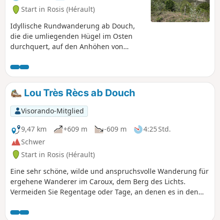
Start in Rosis (Hérault)
Idyllische Rundwanderung ab Douch,
die die umliegenden Hügel im Osten
durchquert, auf den Anhöhen von
Perpignan de la Grave und La Fage, mit
Blick auf die umliegenden Berge und
bei schönem Wetter bis zum Meer.
Achtung jedoch: Auf derersten Hälfte
Lou Très Rècs ab Douch
der Strecke gibt es keine Markierungen,
daher sollten Sie den Wegweisern und
Visorando-Mitglied
der GPX-Route genau folgen. Dies
verleiht der Tour einen spielerischen
9,47 km
+609 m
-609 m
4:25 Std.
Charakter und den Reiz eines
Schwer
Orientierungslaufs, ohne dass dabei die
Start in Rosis (Hérault)
Gefahr besteht, sich zu verlaufen.
Eine sehr schöne, wilde und anspruchsvolle Wanderung für
ergehene Wanderer im Caroux, dem Berg des Lichts.
Vermeiden Sie Regentage oder Tage, an denen es in den
Tagen zuvor geregnet hat. Lesen Sie das Kapitel „Praktische
Informationen”, bevor Sie diese Wanderung unternehmen.