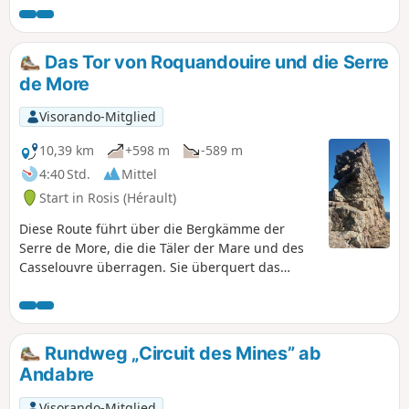
aus Felsbändern und Graten zu
genießen. Luftige, sportliche und
technische Strecke, ohne anspruchsvoll
Das Tor von Roquandouire und die Serre
oder gefährlich zu sein. Nicht bei
de More
feuchtem Wetter begehen, da der
Boden an einigen Stellen rutschig sein
Visorando-Mitglied
kann, insbesondere an den zu
überwindenden Felsblöcken. Diese
10,39 km
+598 m
-589 m
Route beginnt im Weiler Héric, führt
4:40 Std.
Mittel
über den Ravin des Hêtres zum Roc
Start in Rosis (Hérault)
Caroux, bevor sie über den Ravin du
Rieutord wieder auf die Piste des
Diese Route führt über die Bergkämme der
Aiguilles hinunterführt, die Pässe Col du
Serre de More, die die Täler der Mare und des
Curé und Col de la Narquoise überquert
Casselouvre überragen. Sie überquert das
und dann über die Piste du Pouce den
Portail de Roquandouire, ein natürliches und
Abstieg nach Héric beginnt.
überraschendes Tor.
Rundweg „Circuit des Mines” ab
Andabre
Visorando-Mitglied