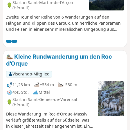
umliegenden Berge und die darunter
Start in Saint-Martin-de-l'Arçon
liegenden Gemeinden L'Horte und Taussac
(Hérault)
bietet.
Zweite Tour einer Reihe von 6 Wanderungen auf den
Hängen und Klippen des Caroux, um herrliche Panoramen
und Felsen in einer sehr mineralischen Umgebung aus
Felsvorsprüngen und Graten zu genießen. Luftige,
sportliche und technische Strecke, ohne anspruchsvoll oder
gefährlich zu sein. Nicht bei feuchtem Wetter begehen, da
der Boden an einigen Stellen rutschig sein kann,
Kleine Rundwanderung um den Roc
insbesondere auf den großen Schieferplatten. Diese Tour
d'Orque
beginnt im Weiler La Pomarède, führt den gleichnamigen
Grat hinauf zum Portail des Cades und dann über den
Visorando-Mitglied
Sentier des Biterrois und den Sentier du Garel hinunter
zum beeindruckenden Wasserfall Albine (30 m hoch), bevor
11,23 km
+534 m
-530 m
Sie wieder zum Auto im Tal zurückkehren.
4:45 Std.
Mittel
Start in Saint-Geniès-de-Varensal
(Hérault)
Diese Wanderung im Roc-d’Orque-Massiv
verläuft größtenteils auf der Südseite, was
in dieser Jahreszeit sehr angenehm ist. Eine