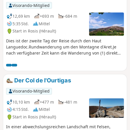
Visorando-Mitglied
12,69 km
+693 m
-684 m
5:35 Std.
Mittel
Start in Rosis (Hérault)
Dies ist der zweite Tag der Reise durch den Haut
Languedoc.Rundwanderung um den Montagne d'Aret.Je
nach verfügbarer Zeit kann die Wanderung von (1) direkt
nach (4) verkürzt werden. Aktualisiert vom Autor am 10. Juni
2025, da das OFB darauf hinweist, dass es sich nach dem (6)
um ein Jagd- und Wildreservat des Caroux-Espinouse
handelt . Das unbefugte Betreten stellt eine
Der Col de l'Ourtigas
Ordnungswidrigkeit der Klasse 4 mit einer Geldstrafe von
135 € dar. Daher wurden die Route und die Beschreibung
Visorando-Mitglied
geändert.
10,10 km
+477 m
-481 m
4:15 Std.
Mittel
Start in Rosis (Hérault)
In einer abwechslungsreichen Landschaft mit Felsen,