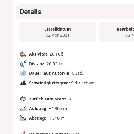
Details
Erstelldatum
Bearbei
02 Apr 2021
03 
Aktivität:
Zu Fuß
Distanz:
20,52 km
Dauer laut Autor/in:
6 Std.
Schwierigkeitsgrad:
Sehr schwer
Zurück zum Start:
Ja
Aufstieg:
+ 1 305 m
Abstieg:
- 1 310 m