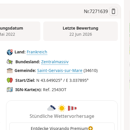
Nr.
7271639
tungsdatum
Letzte Bewertung
Mai 2022
22 Jun 2026
Land:
Frankreich
Bundesland:
Zentralmassiv
Gemeinde:
Saint-Gervais-sur-Mare
(34610)
Start/Ziel:
N 43.649025° / E 3.037895°
IGN-Karte(n):
Ref. 2543OT
Stündliche Wettervorhersage
Entdecke Visorando Premium