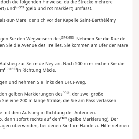
jedoch die folgenden Hinweise, da die Strecke mehrere
GRP®
rt) und
(gelb und rot markiert) umfasst.
ais-sur-Mare, der sich vor der Kapelle Saint-Barthélémy
GR®653
olgen Sie den Wegweisern des
. Nehmen Sie die Rue de
n Sie die Avenue des Treilles. Sie kommen am Ufer der Mare
Aufstieg zur Serre de Neyran. Nach 500 m erreichen Sie die
GR®653
em
in Richtung Mècle.
egen und nehmen Sie links den DFCI-Weg.
PR®
 den gelben Markierungen des
, der zwei große
ie eine 200 m lange Straße, die Sie am Pass verlassen.
 mit dem Aufstieg in Richtung der Antennen.
PR®
, dann sofort rechts auf den
(gelbe Markierung). Der
sagen überwinden, bei denen Sie Ihre Hände zu Hilfe nehmen