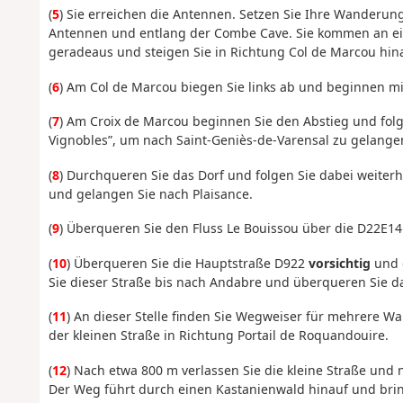
(
5
) Sie erreichen die Antennen. Setzen Sie Ihre Wanderun
Antennen und entlang der Combe Cave. Sie kommen an ei
geradeaus und steigen Sie in Richtung Col de Marcou hin
(
6
) Am Col de Marcou biegen Sie links ab und beginnen mi
(
7
) Am Croix de Marcou beginnen Sie den Abstieg und fo
Vignobles”, um nach Saint-Geniès-de-Varensal zu gelange
(
8
) Durchqueren Sie das Dorf und folgen Sie dabei weite
und gelangen Sie nach Plaisance.
(
9
) Überqueren Sie den Fluss Le Bouissou über die D22E14 
(
10
) Überqueren Sie die Hauptstraße D922
vorsichtig
und g
Sie dieser Straße bis nach Andabre und überqueren Sie d
(
11
) An dieser Stelle finden Sie Wegweiser für mehrere W
der kleinen Straße in Richtung Portail de Roquandouire.
(
12
) Nach etwa 800 m verlassen Sie die kleine Straße und
Der Weg führt durch einen Kastanienwald hinauf und brin