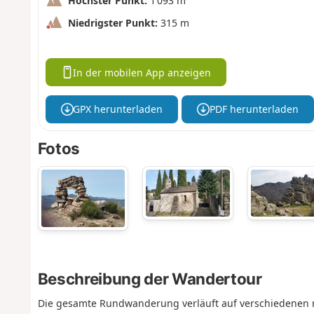
Höchster Punkt:
1 093 m
Niedrigster Punkt:
315 m
In der mobilen App anzeigen
GPX herunterladen
PDF herunterladen
Fotos
Beschreibung der Wandertour
Die gesamte Rundwanderung verläuft auf verschiedenen m