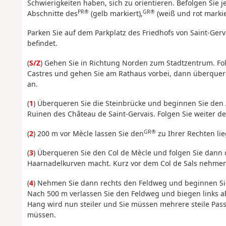
Schwierigkeiten haben, sich zu orientieren. Befolgen Sie 
PR®
GR®
Abschnitte des
(gelb markiert),
(weiß und rot markie
Parken Sie auf dem Parkplatz des Friedhofs von Saint-Gerv
befindet.
(
S/Z
) Gehen Sie in Richtung Norden zum Stadtzentrum. F
Castres und gehen Sie am Rathaus vorbei, dann überquere
an.
(
1
) Überqueren Sie die Steinbrücke und beginnen Sie den 
Ruinen des Château de Saint-Gervais. Folgen Sie weiter d
GR®
(
2
) 200 m vor Mècle lassen Sie den
zu Ihrer Rechten li
(
3
) Überqueren Sie den Col de Mècle und folgen Sie dann
Haarnadelkurven macht. Kurz vor dem Col de Sals nehmen S
(
4
) Nehmen Sie dann rechts den Feldweg und beginnen Sie
Nach 500 m verlassen Sie den Feldweg und biegen links ab
Hang wird nun steiler und Sie müssen mehrere steile Pas
müssen.