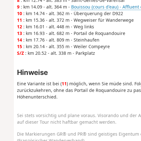
8
: km 12.74 - alt. 383 m - Saint-Geniès-de-Varensal
9
: km 14.09 - alt. 364 m -
Bouissou (cours d'eau) - Affluent
10
: km 14.74 - alt. 362 m - Überquerung der D922
11
: km 15.36 - alt. 372 m - Wegweiser für Wanderwege
12
: km 16.01 - alt. 448 m - Weg links
13
: km 16.93 - alt. 682 m - Portail de Roquandouire
14
: km 17.76 - alt. 809 m - Steinhaufen
15
: km 20.14 - alt. 355 m - Weiler Compeyre
S/Z
: km 20.52 - alt. 338 m - Parkplatz
Hinweise
Eine Variante ist bei (
11
) möglich, wenn Sie müde sind. Fo
zurückzukehren, ohne das Portail de Roquandouire zu pas
Höhenunterschied.
Sei stets vorsichtig und plane voraus. Visorando und der A
auf dieser Tour nicht haftbar gemacht werden.
Die Markierungen GR® und PR® sind geistiges Eigentum 
(Französischer Wanderverband).