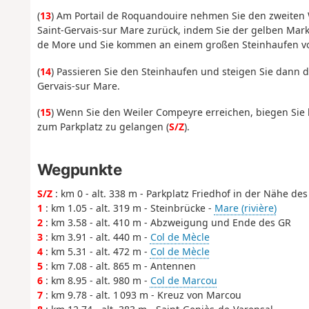
(
13
) Am Portail de Roquandouire nehmen Sie den zweiten 
Saint-Gervais-sur Mare zurück, indem Sie der gelben Mark
de More und Sie kommen an einem großen Steinhaufen vo
(
14
) Passieren Sie den Steinhaufen und steigen Sie dann 
Gervais-sur Mare.
(
15
) Wenn Sie den Weiler Compeyre erreichen, biegen Sie 
zum Parkplatz zu gelangen (
S/Z
).
Wegpunkte
S/Z
: km 0 - alt. 338 m - Parkplatz Friedhof in der Nähe des
1
: km 1.05 - alt. 319 m - Steinbrücke -
Mare (rivière)
2
: km 3.58 - alt. 410 m - Abzweigung und Ende des GR
3
: km 3.91 - alt. 440 m -
Col de Mècle
4
: km 5.31 - alt. 472 m -
Col de Mècle
5
: km 7.08 - alt. 865 m - Antennen
6
: km 8.95 - alt. 980 m -
Col de Marcou
7
: km 9.78 - alt. 1 093 m - Kreuz von Marcou