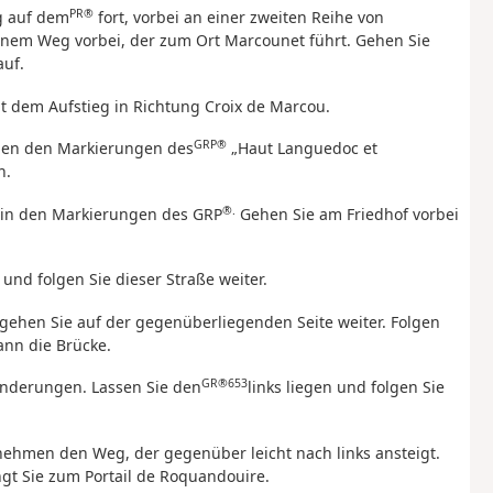
PR®
g auf dem
fort, vorbei an einer zweiten Reihe von
nem Weg vorbei, der zum Ort Marcounet führt. Gehen Sie
auf.
t dem Aufstieg in Richtung Croix de Marcou.
GRP®
lgen den Markierungen des
„Haut Languedoc et
n.
®.
rhin den Markierungen des GRP
Gehen Sie am Friedhof vorbei
und folgen Sie dieser Straße weiter.
ehen Sie auf der gegenüberliegenden Seite weiter. Folgen
ann die Brücke.
GR®653
anderungen. Lassen Sie den
links liegen und folgen Sie
 nehmen den Weg, der gegenüber leicht nach links ansteigt.
gt Sie zum Portail de Roquandouire.