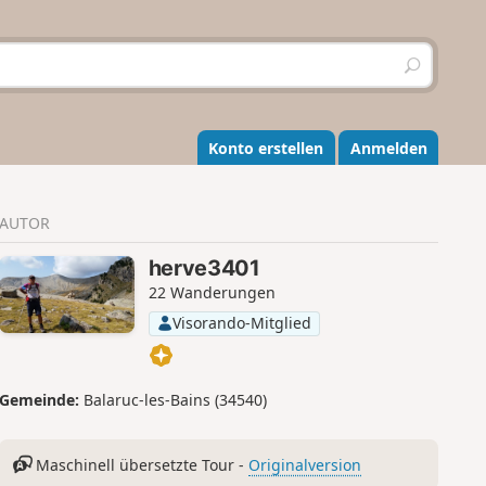
S
u
c
h
e
Konto erstellen
Anmelden
n
AUTOR
herve3401
22 Wanderungen
Visorando-Mitglied
Gemeinde:
Balaruc-les-Bains (34540)
Maschinell übersetzte Tour -
Originalversion