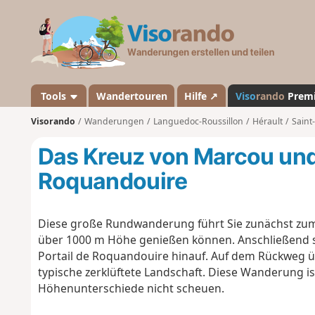
V
i
s
o
r
a
Tools
Wandertouren
Hilfe ↗
Viso
rando
Prem
n
Visorando
Wanderungen
Languedoc-Roussillon
Hérault
Saint
d
o
Das Kreuz von Marcou und
Roquandouire
Diese große Rundwanderung führt Sie zunächst zum C
über 1000 m Höhe genießen können. Anschließend s
Portail de Roquandouire hinauf. Auf dem Rückweg ü
typische zerklüftete Landschaft. Diese Wanderung i
Höhenunterschiede nicht scheuen.