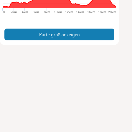
o
ß
0…
2km
4km
6km
8km
10km
12km
14km
16km
18km
20km
a
n
z
Karte groß anzeigen
e
i
g
e
n