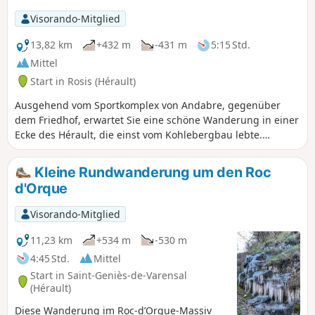
Visorando-Mitglied
13,82 km
+432 m
-431 m
5:15 Std.
Mittel
Start in Rosis (Hérault)
Ausgehend vom Sportkomplex von Andabre, gegenüber
dem Friedhof, erwartet Sie eine schöne Wanderung in einer
Ecke des Hérault, die einst vom Kohlebergbau lebte.
Obwohl dieser Wirtschaftszweig Anfang der 1990er Jahre
eingestellt wurde, hat er tiefe Spuren hinterlassen. Diese
Kleine Rundwanderung um den Roc
Wanderung ermöglicht es Ihnen, eine andere Art von
d'Orque
Tätigkeit kennenzulernen, die bis heute besteht und mit der
Landwirtschaft zu tun hat: den Anbau von Kastanien.
Visorando-Mitglied
11,23 km
+534 m
-530 m
4:45 Std.
Mittel
Start in Saint-Geniès-de-Varensal
(Hérault)
Diese Wanderung im Roc-d’Orque-Massiv