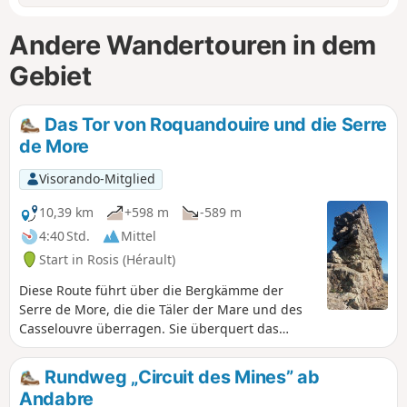
Andere Wandertouren in dem
Gebiet
Das Tor von Roquandouire und die Serre
de More
Visorando-Mitglied
10,39 km
+598 m
-589 m
4:40 Std.
Mittel
Start in Rosis (Hérault)
Diese Route führt über die Bergkämme der
Serre de More, die die Täler der Mare und des
Casselouvre überragen. Sie überquert das
Portail de Roquandouire, ein natürliches und
überraschendes Tor.
Rundweg „Circuit des Mines” ab
Andabre