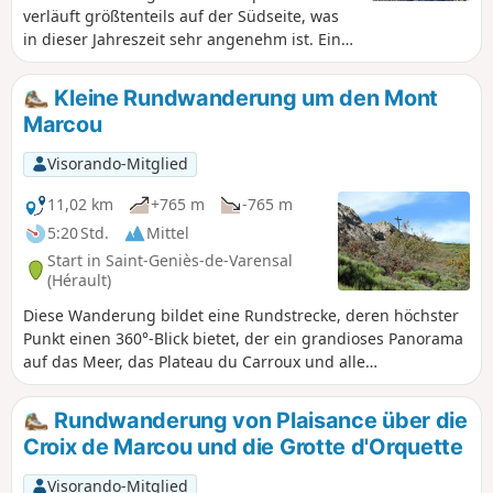
verläuft größtenteils auf der Südseite, was
in dieser Jahreszeit sehr angenehm ist. Eine
schöne Strecke am Fuße hoher
Kalksteinfelsen mit einem Abschnitt in der
Kleine Rundwanderung um den Mont
Nähe eines großen Wasserfalls, der am Fuße
Marcou
einer dieser Felswände herabfließt. Eine
Quelle lässt das Wasser sprudeln, das den
Visorando-Mitglied
Berg vom Einzugsgebiet, das das Plateau
oberhalb der Felsen bildet, durchquert hat.
11,02 km
+765 m
-765 m
Eine Sehenswürdigkeit, die man sich nicht
5:20 Std.
Mittel
entgehen lassen sollte. Wanderer, die diese
Start in Saint-Geniès-de-Varensal
Rundwanderung nach dem Sturm „Nils“
(Hérault)
unternommen haben, berichteten von
Diese Wanderung bildet eine Rundstrecke, deren höchster
Schwierigkeiten, der Route ab dem Punkt
Punkt einen 360°-Blick bietet, der ein grandioses Panorama
(10) zu folgen. Ein Forstunternehmen hat
auf das Meer, das Plateau du Carroux und alle
umfangreiche Arbeiten durchgeführt,
Gebirgsmassive nördlich und östlich dieses
wodurch diese Route wieder begehbar
bemerkenswerten Gipfels, dem Mont Marcou, eröffnet. Der
gemacht werden konnte. Siehe Praktische
Rundwanderung von Plaisance über die
Aufstieg ist recht anspruchsvoll mit steilen Anstiegen, bei
Informationen.
Croix de Marcou und die Grotte d'Orquette
denen man manchmal die Hände zu Hilfe nehmen muss,
um felsige Passagen zu überwinden. Auch der Abstieg
Visorando-Mitglied