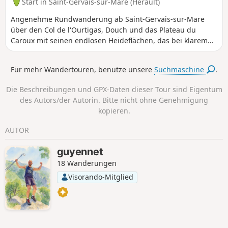
Start in Saint-Gervais-sur-Mare (Hérault)
bevor man auf den GRP® de la Mare
trifft, dann entlang des Flusses hinauf
Angenehme Rundwanderung ab Saint-Gervais-sur-Mare
nach Andabre und dann nach Castanet-
über den Col de l'Ourtigas, Douch und das Plateau du
le-Haut.
Caroux mit seinen endlosen Heideflächen, das bei klarem
Wetter außergewöhnliche Panoramablicke auf das Tal und
die Pyrenäen bietet. Schotterwege, Überreste von
Für mehr Wandertouren, benutze unsere
Suchmaschine
.
Hirtenhütten, alte Siedlungen und das beeindruckende
Portal de Roquandouire mit seinem freien Blick auf das
Die Beschreibungen und GPX-Daten dieser Tour sind Eigentum
Mare-Tal. Die Wanderung wird aufgrund ihrer Länge und
des Autors/der Autorin. Bitte nicht ohne Genehmigung
des Höhenunterschieds als sehr schwierig eingestuft …
kopieren.
tatsächlich verläuft der Höhenunterschied jedoch sehr
allmählich in klar abgegrenzten Abschnitten und ohne
AUTOR
abrupte Steigungen. Was die Dauer angeht, so ist die
Landschaft, ganz ehrlich, so wunderschön und
guyennet
abwechslungsreich, dass man sie mit ein wenig Training
18 Wanderungen
gar nicht spürt …
Visorando-Mitglied