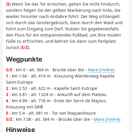
(
5
) Wenn Sie das Tor erreichen, gehen Sie nicht hindurch,
sondern folgen Sie der gelben Markierung nach links, die
wieder hinunter nach Andabre führt. Der Weg schlängelt
sich durch das Ginstergebüsch, dann durch den Wald und
führt zum Eingang zum Dorf. Nutzen Sie gegebenenfalls
den Fluss für ein entspannendes Fußbad, um Ihre müden
Füße zu erfrischen, und kehren Sie dann zum Parkplatz
zurück (
S/Z
).
Wegpunkte
S/Z
: km 0 - alt. 364 m - Brücke über die -
Mare (rivière)
1
: km 1.66 - alt. 419 m - Kreuzung Wanderweg Kapelle
Saint-Eutrope
2
: km 2.52 - alt. 622 m - Kapelle Saint-Eutrope
3
: km 3.81 - alt. 1 024 m - Ankunft auf dem Plateau
4
: km 4.99 - alt. 718 m - Ende der Serre de Majous,
Kreuzung mit GR®
5
: km 5.4 - alt. 681 m - Tor von Roquandouire
S/Z
: km 7.08 - alt. 364 m - Brücke über die -
Mare (rivière)
Hinweise