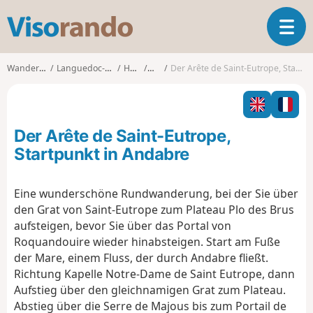
V
T
i
o
s
g
o
Wanderungen
Languedoc-Roussillon
Hérault
Rosis
Der Arête de Saint-Eutrope, Startpunkt in Andabre
g
r
l
a
e
n
n
d
Der Arête de Saint-Eutrope,
a
o
v
Startpunkt in Andabre
i
g
Eine wunderschöne Rundwanderung, bei der Sie über
a
den Grat von Saint-Eutrope zum Plateau Plo des Brus
t
i
aufsteigen, bevor Sie über das Portal von
o
Roquandouire wieder hinabsteigen. Start am Fuße
n
der Mare, einem Fluss, der durch Andabre fließt.
Richtung Kapelle Notre-Dame de Saint Eutrope, dann
Aufstieg über den gleichnamigen Grat zum Plateau.
Abstieg über die Serre de Majous bis zum Portail de