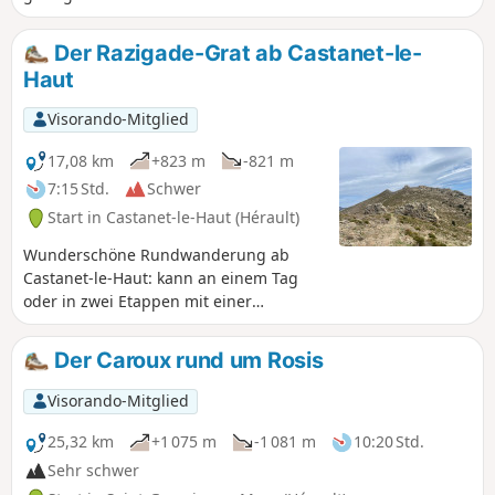
Aufstieg ab Saint-Geniès-de-Varensal und einen ähnlich
steilen Abstieg nach der Ruine von Orquette auf. Gutes
Der Razigade-Grat ab Castanet-le-
Schuhwerk und eine gute körperliche Verfassung sind
Haut
erforderlich.
Visorando-Mitglied
17,08 km
+823 m
-821 m
7:15 Std.
Schwer
Start in Castanet-le-Haut (Hérault)
Wunderschöne Rundwanderung ab
Castanet-le-Haut: kann an einem Tag
oder in zwei Etappen mit einer
Übernachtung in Caissenols-le-Haut
zurückgelegt werden. Aufstieg auf das
Der Caroux rund um Rosis
Plateau Plo des Brus über den Grat
Razigade, Überquerung des Col de
Visorando-Mitglied
l'Ourtigas, dann Abstieg zum
verlassenen Weiler Caissenols-le-Haut.
25,32 km
+1 075 m
-1 081 m
10:20 Std.
Weiter zum Tor von Roquandouire,
Sehr schwer
Richtung Saint-Gervais über den Kamm,