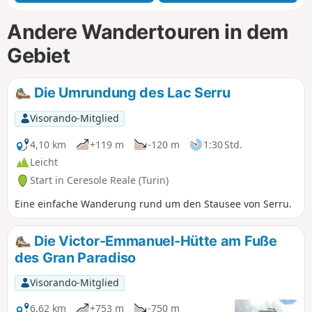
Andere Wandertouren in dem
Gebiet
Die Umrundung des Lac Serru
Visorando-Mitglied
4,10 km
+119 m
-120 m
1:30 Std.
Leicht
Start in Ceresole Reale (Turin)
Eine einfache Wanderung rund um den Stausee von Serru.
Die Victor-Emmanuel-Hütte am Fuße
des Gran Paradiso
Visorando-Mitglied
6,62 km
+753 m
-750 m