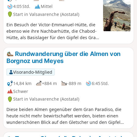
4:05 Std.
Mittel
Start in Valsavarenche (Aostatal)
Ein Besuch der Victor-Emmanuel-Hütte, die
ebenso wie ihre Nachbarhütte, die Chabod-
Hütte, als Basislager für den Gipfel des Gran
Paradiso in der Provinz Aosta in Norditalien
gilt. Ein steiler, aber kurzer Aufstieg, der
Rundwanderung über die Almen von
zwischen der Hütte und dem Moncorvé-See
Borgnoz und Meyes
endet.
Visorando-Mitglied
14,84 km
+884 m
-889 m
6:45 Std.
Schwer
Start in Valsavarenche (Aostatal)
Diese beiden Almen gegenüber dem Gran Paradiso, die
heute nicht mehr bewirtschaftet werden, bieten einen
wunderschönen Blick auf den Gletscher und den Gipfel
dieses besonders beliebten Berges.