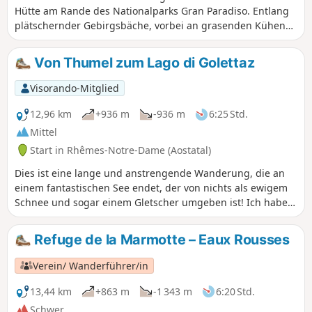
Hütte am Rande des Nationalparks Gran Paradiso. Entlang
plätschernder Gebirgsbäche, vorbei an grasenden Kühen
und vielen Blumen, sogar Edelweiß!!! Parken Sie Ihr Auto in
Thumel und genießen Sie einen gemütlichen Hin- und
Von Thumel zum Lago di Golettaz
Rückweg.
Visorando-Mitglied
12,96 km
+936 m
-936 m
6:25 Std.
Mittel
Start in Rhêmes-Notre-Dame (Aostatal)
Dies ist eine lange und anstrengende Wanderung, die an
einem fantastischen See endet, der von nichts als ewigem
Schnee und sogar einem Gletscher umgeben ist! Ich habe
das Rifugio Benevolo ausgelassen, da ich es bereits einige
Tage zuvor besucht hatte. Dieses Rifugio ist die Mühe auf
Refuge de la Marmotte – Eaux Rousses
jeden Fall wert und lässt sich problemlos in diese
Wanderung integrieren.
Verein/ Wanderführer/in
13,44 km
+863 m
-1 343 m
6:20 Std.
Schwer