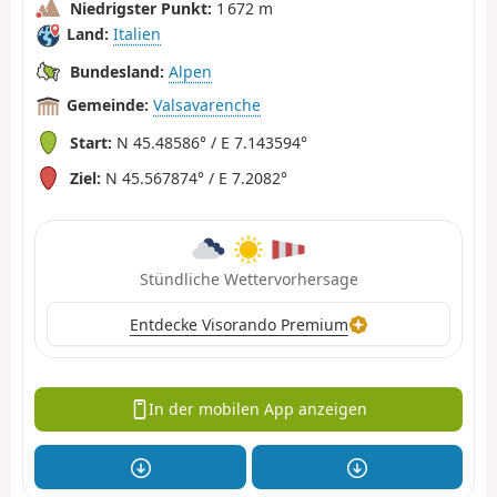
Niedrigster Punkt:
1 672 m
Land:
Italien
Bundesland:
Alpen
Gemeinde:
Valsavarenche
Start:
N 45.48586° / E 7.143594°
Ziel:
N 45.567874° / E 7.2082°
Stündliche Wettervorhersage
Entdecke Visorando Premium
In der mobilen App anzeigen