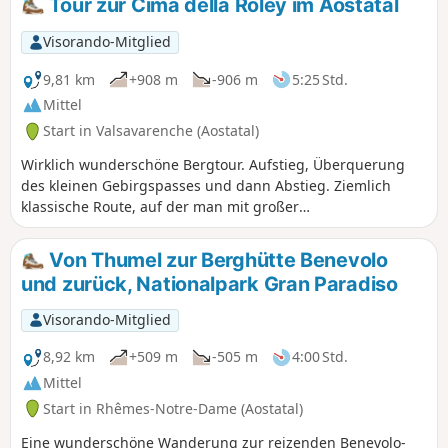
Tour zur Cima della Roley im Aostatal
Visorando-Mitglied
9,81 km
+908 m
-906 m
5:25 Std.
Mittel
Start in Valsavarenche (Aostatal)
Wirklich wunderschöne Bergtour. Aufstieg, Überquerung
des kleinen Gebirgspasses und dann Abstieg. Ziemlich
klassische Route, auf der man mit großer
Wahrscheinlichkeit Tiere wie Gämsen und Murmeltiere
sehen kann. Diese Tour kann in beide Richtungen
Von Thumel zur Berghütte Benevolo
unternommen werden, aber in der angegebenen Richtung
und zurück, Nationalpark Gran Paradiso
hat man bei der Ankunft am kleinen Gebirgspass eine
beeindruckende Aussicht.
Visorando-Mitglied
8,92 km
+509 m
-505 m
4:00 Std.
Mittel
Start in Rhêmes-Notre-Dame (Aostatal)
Eine wunderschöne Wanderung zur reizenden Benevolo-