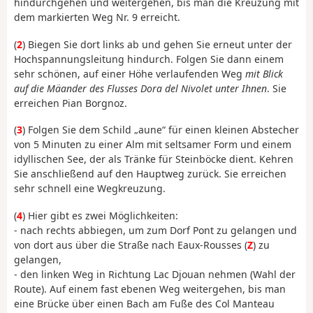
hindurchgehen und weitergehen, bis man die Kreuzung mit
dem markierten Weg Nr. 9 erreicht.
(
2
) Biegen Sie dort links ab und gehen Sie erneut unter der
Hochspannungsleitung hindurch. Folgen Sie dann einem
sehr schönen, auf einer Höhe verlaufenden Weg
mit Blick
auf die Mäander des Flusses Dora del Nivolet unter Ihnen
. Sie
erreichen Pian Borgnoz.
(
3
) Folgen Sie dem Schild „aune“ für einen kleinen Abstecher
von 5 Minuten zu einer Alm mit seltsamer Form und einem
idyllischen See, der als Tränke für Steinböcke dient. Kehren
Sie anschließend auf den Hauptweg zurück. Sie erreichen
sehr schnell eine Wegkreuzung.
(
4
) Hier gibt es zwei Möglichkeiten:
- nach rechts abbiegen, um zum Dorf Pont zu gelangen und
von dort aus über die Straße nach Eaux-Rousses (
Z
) zu
gelangen,
- den linken Weg in Richtung Lac Djouan nehmen (Wahl der
Route). Auf einem fast ebenen Weg weitergehen, bis man
eine Brücke über einen Bach am Fuße des Col Manteau