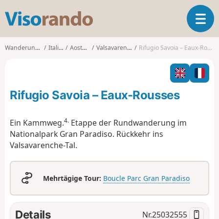
V
T
i
o
s
g
o
Wanderungen
Italien
Aostatal
Valsavarenche
Rifugio Savoia – Eaux-Rousses
g
r
l
a
e
n
n
d
Rifugio Savoia – Eaux-Rousses
a
o
v
i
4.
Ein Kammweg.
Etappe der Rundwanderung im
g
Nationalpark Gran Paradiso. Rückkehr ins
a
Valsavarenche-Tal.
t
i
o
n
Mehrtägige Tour:
Boucle Parc Gran Paradiso
Details
Nr.
25032555