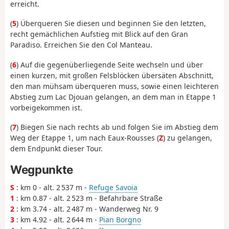
erreicht.
(
5
) Überqueren Sie diesen und beginnen Sie den letzten,
recht gemächlichen Aufstieg mit Blick auf den Gran
Paradiso. Erreichen Sie den Col Manteau.
(
6
) Auf die gegenüberliegende Seite wechseln und über
einen kurzen, mit großen Felsblöcken übersäten Abschnitt,
den man mühsam überqueren muss, sowie einen leichteren
Abstieg zum Lac Djouan gelangen, an dem man in Etappe 1
vorbeigekommen ist.
(
7
) Biegen Sie nach rechts ab und folgen Sie im Abstieg dem
Weg der Etappe 1, um nach Eaux-Rousses (
Z
) zu gelangen,
dem Endpunkt dieser Tour.
Wegpunkte
S
: km 0 - alt. 2 537 m -
Refuge Savoia
1
: km 0.87 - alt. 2 523 m - Befahrbare Straße
2
: km 3.74 - alt. 2 487 m - Wanderweg Nr. 9
3
: km 4.92 - alt. 2 644 m -
Pian Borgno