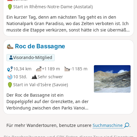
Start in Rhêmes-Notre-Dame (Aostatal)
Ein kurzer Tag, denn am nächsten Tag geht es in den
Nationalpark Gran Paradiso, wo das Zelten verboten ist. Ich
musste die Etappe verkürzen, sonst hätte ich sie übermäßig
verlängern müssen. Die Hostellerie du Gran Paradis ist die
einzige Möglichkeit, in einer festen Unterkunft zu
Roc de Bassagne
übernachten. Das Essen ist super, aber Vorsicht: Am
Wochenende sind oft Italiener, Franzosen usw. dort, die
Visorando-Mitglied
Mountainbike gehen.
10,34 km
+1 189 m
-1 185 m
10 Std.
Sehr schwer
Start in Val-d'Isère (Savoie)
Der Roc de Bassagne ist ein
Doppelgipfel auf der Grenzkette, an der
Verbindung zwischen den Parks Vanoise
und Grand Paradis. Die Steinböcke sind
hier umso zahlreicher, als das Zugangs-
Für mehr Wandertouren, benutze unsere
Suchmaschine
.
Tal im Vergleich zum benachbarten Weg
von Prariond sehr wenig frequentiert