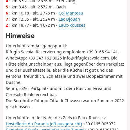
4
: km 5.92 - alt. 2 636 m - Kreuzung
5
: km 8.46 - alt. 2 572 m - Bach
6
: km 10.18 - alt. 2 776 m -
Col Manteau
7
: km 12.35 - alt. 2 524 m -
Lac Djouan
Z
: km 18.77 - alt. 1 672 m -
Eaux-Rousses
Hinweise
Unterkunft am Ausgangspunkt:
Rifugio Savoia. Reservierung empfohlen: +39 0165 94 141,
WhatsApp: +39 347 162 8026 info@rifugiosavoia.com. Die
Hütte sieht unscheinbar aus, liegt gegenüber dem Parkplatz
und der Bushaltestelle, aber die Küche ist gut und das
Personal freundlich. Schlafsäle und zwei Doppelzimmer mit
Dusche.
Sehr großer Parkplatz und mit dem Bus von Ivrea und
Ceresole Reale erreichbar.
Die Berghütte Rifugio Citta di Chivasso war im Sommer 2022
geschlossen.
Unterkünfte in der Nähe des Ziels in Eaux-Rousses:
Hostellerie du Paradis (oft ausgebucht)
+39 0165 905972
Camping Grivola, vermietet auch Zimmer
+39 0165905743