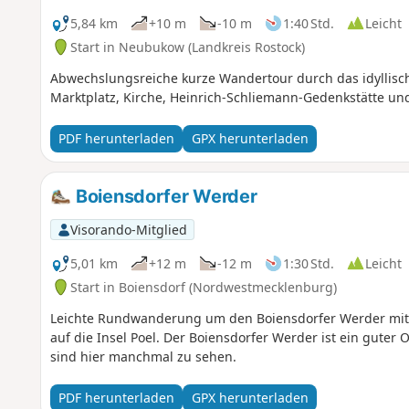
5,84 km
+10 m
-10 m
1:40 Std.
Leicht
Start in Neubukow (Landkreis Rostock)
Abwechslungsreiche kurze Wandertour durch das idyllisc
Marktplatz, Kirche, Heinrich-Schliemann-Gedenkstätte un
PDF herunterladen
GPX herunterladen
Boiensdorfer Werder
Visorando-Mitglied
5,01 km
+12 m
-12 m
1:30 Std.
Leicht
Start in Boiensdorf (Nordwestmecklenburg)
Leichte Rundwanderung um den Boiensdorfer Werder mit A
auf die Insel Poel. Der Boiensdorfer Werder ist ein gute
sind hier manchmal zu sehen.
PDF herunterladen
GPX herunterladen