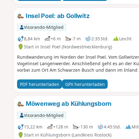
Insel Poel: ab Gollwitz
Visorando-Mitglied
8,84 km
+6 m
-7 m
2:35 Std.
Leicht
Start in Insel Poel (Nordwestmecklenburg)
Rundwanderung im Norden der Insel Poel. Vom Gollwitzer 
Vogelinsel Langenwerder. Anschließend geht es an der Kü
vorbei zum Ort Am Schwarzen Busch und dann im Inland
PDF herunterladen
GPX herunterladen
Möwenweg ab Kühlungsborn
Visorando-Mitglied
15,22 km
+128 m
-130 m
4:45 Std.
Mit
Start in Kühlungsborn (Landkreis Rostock)