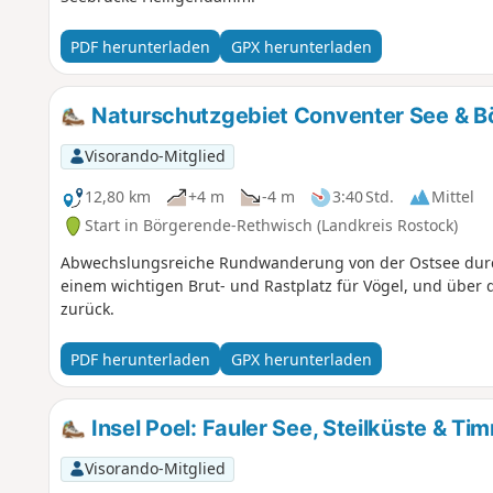
PDF herunterladen
GPX herunterladen
Naturschutzgebiet Conventer See & B
Visorando-Mitglied
12,80 km
+4 m
-4 m
3:40 Std.
Mittel
Start in Börgerende-Rethwisch (Landkreis Rostock)
Abwechslungsreiche Rundwanderung von der Ostsee durc
einem wichtigen Brut- und Rastplatz für Vögel, und über
zurück.
PDF herunterladen
GPX herunterladen
Insel Poel: Fauler See, Steilküste & T
Visorando-Mitglied