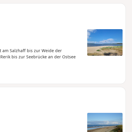
u
n
m
am Salzhaff bis zur Weide der
erik bis zur Seebrücke an der Ostsee