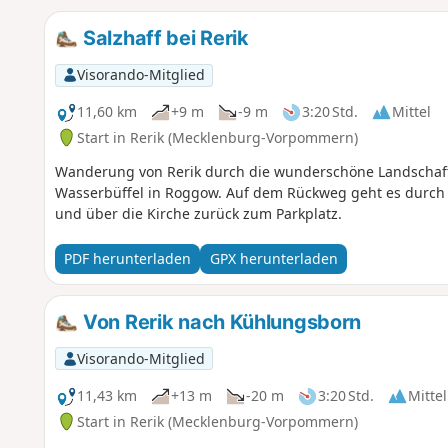
Salzhaff bei Rerik
Visorando-Mitglied
11,60 km
+9 m
-9 m
3:20 Std.
Mittel
Start in Rerik (Mecklenburg-Vorpommern)
Wanderung von Rerik durch die wunderschöne Landschaft 
Wasserbüffel in Roggow. Auf dem Rückweg geht es durch R
und über die Kirche zurück zum Parkplatz.
PDF herunterladen
GPX herunterladen
Von Rerik nach Kühlungsborn
Visorando-Mitglied
11,43 km
+13 m
-20 m
3:20 Std.
Mittel
Start in Rerik (Mecklenburg-Vorpommern)