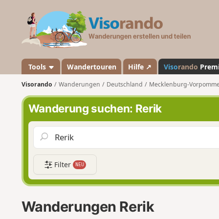
V
i
s
o
r
a
Tools
Wandertouren
Hilfe ↗
Viso
rando
Prem
n
Visorando
Wanderungen
Deutschland
Mecklenburg-Vorpomm
d
o
Wanderung suchen: Rerik
Filter
NEU
Wanderungen Rerik