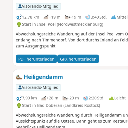
Visorando-Mitglied
12,78 km
+19 m
-19 m
3:40 Std.
Mittel
Start in Insel Poel (Nordwestmecklenburg)
Abwechslungsreiche Wanderung auf der Insel Poel vom O
entlang nach Timmendorf. Von dort durchs Inland an Feld
zum Ausgangspunkt.
PDF herunterladen
GPX herunterladen
Heiligendamm
Visorando-Mitglied
7,99 km
+28 m
-29 m
2:20 Std.
Leicht
Start in Bad Doberan (Landkreis Rostock)
Abwechslungsreiche Wanderung durch Heiligendamm und
Aussichtspunkt auf die Ostsee. Dann geht es zum Restaur
Seebrücke Heiligendamm.