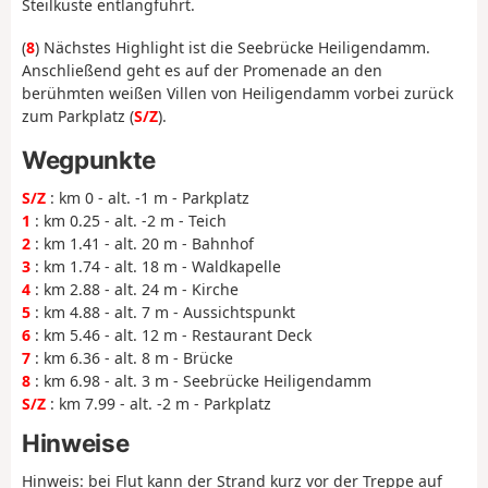
Steilküste entlangführt.
(
8
) Nächstes Highlight ist die Seebrücke Heiligendamm.
Anschließend geht es auf der Promenade an den
berühmten weißen Villen von Heiligendamm vorbei zurück
zum Parkplatz (
S/Z
).
Wegpunkte
S/Z
: km 0 - alt. -1 m - Parkplatz
1
: km 0.25 - alt. -2 m - Teich
2
: km 1.41 - alt. 20 m - Bahnhof
3
: km 1.74 - alt. 18 m - Waldkapelle
4
: km 2.88 - alt. 24 m - Kirche
5
: km 4.88 - alt. 7 m - Aussichtspunkt
6
: km 5.46 - alt. 12 m - Restaurant Deck
7
: km 6.36 - alt. 8 m - Brücke
8
: km 6.98 - alt. 3 m - Seebrücke Heiligendamm
S/Z
: km 7.99 - alt. -2 m - Parkplatz
Hinweise
Hinweis: bei Flut kann der Strand kurz vor der Treppe auf