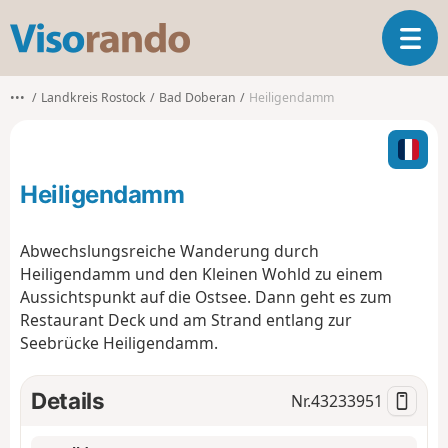
V
T
i
o
s
g
o
•••
Landkreis Rostock
Bad Doberan
Heiligendamm
g
r
l
a
e
n
n
d
Heiligendamm
a
o
v
i
Abwechslungsreiche Wanderung durch
g
Heiligendamm und den Kleinen Wohld zu einem
a
Aussichtspunkt auf die Ostsee. Dann geht es zum
t
Restaurant Deck und am Strand entlang zur
i
o
Seebrücke Heiligendamm.
n
Details
Nr.
43233951