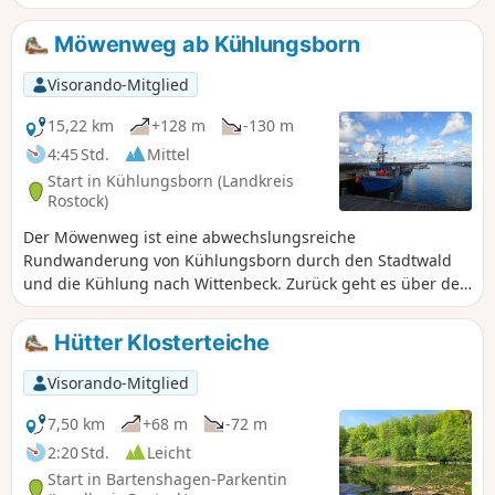
Ausgangspunkt.
Möwenweg ab Kühlungsborn
Visorando-Mitglied
15,22 km
+128 m
-130 m
4:45 Std.
Mittel
Start in Kühlungsborn (Landkreis
Rostock)
Der Möwenweg ist eine abwechslungsreiche
Rundwanderung von Kühlungsborn durch den Stadtwald
und die Kühlung nach Wittenbeck. Zurück geht es über den
Fulgenweg sowie an Hafen und Seebrücke vorbei zum
Ausgangspunkt in Kühlungsborn.
Hütter Klosterteiche
Visorando-Mitglied
7,50 km
+68 m
-72 m
2:20 Std.
Leicht
Start in Bartenshagen-Parkentin