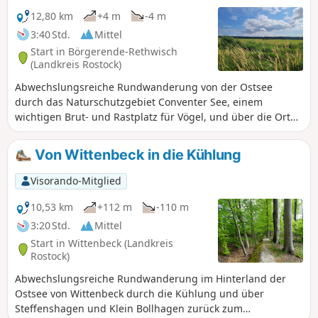
12,80 km
+4 m
-4 m
3:40 Std.
Mittel
Start in Börgerende-Rethwisch
(Landkreis Rostock)
Abwechslungsreiche Rundwanderung von der Ostsee
durch das Naturschutzgebiet Conventer See, einem
wichtigen Brut- und Rastplatz für Vögel, und über die Orte
Rethwisch und Börgerende zurück.
Von Wittenbeck in die Kühlung
Visorando-Mitglied
10,53 km
+112 m
-110 m
3:20 Std.
Mittel
Start in Wittenbeck (Landkreis
Rostock)
Abwechslungsreiche Rundwanderung im Hinterland der
Ostsee von Wittenbeck durch die Kühlung und über
Steffenshagen und Klein Bollhagen zurück zum