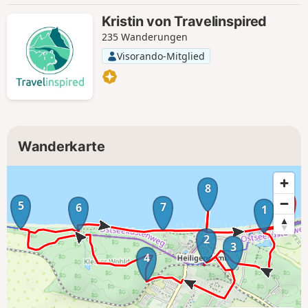
Kristin von Travelinspired
235 Wanderungen
Visorando-Mitglied
Wanderkarte
8
5
7
6
1
2
3
4