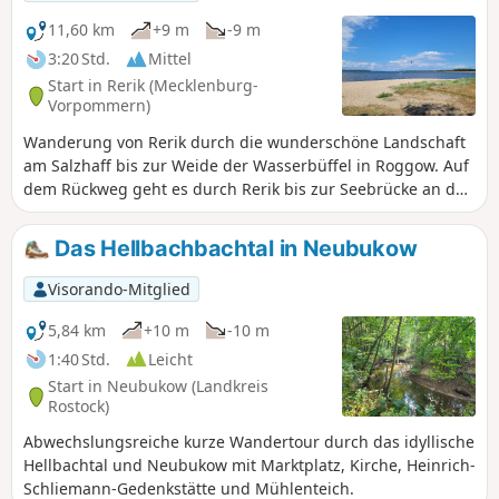
11,60 km
+9 m
-9 m
3:20 Std.
Mittel
Start in Rerik (Mecklenburg-
Vorpommern)
Wanderung von Rerik durch die wunderschöne Landschaft
am Salzhaff bis zur Weide der Wasserbüffel in Roggow. Auf
dem Rückweg geht es durch Rerik bis zur Seebrücke an der
Ostsee und über die Kirche zurück zum Parkplatz.
Das Hellbachbachtal in Neubukow
Visorando-Mitglied
5,84 km
+10 m
-10 m
1:40 Std.
Leicht
Start in Neubukow (Landkreis
Rostock)
Abwechslungsreiche kurze Wandertour durch das idyllische
Hellbachtal und Neubukow mit Marktplatz, Kirche, Heinrich-
Schliemann-Gedenkstätte und Mühlenteich.