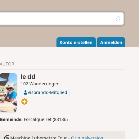
S
u
c
h
e
Konto erstellen
Anmelden
n
AUTOR
le dd
102 Wanderungen
Visorando-Mitglied
Gemeinde:
Forcalqueiret (83136)
Maschinell übersetzte Tour -
Originalversion