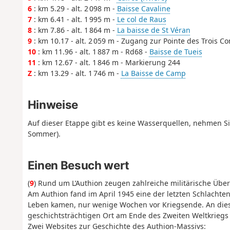
6
: km 5.29 - alt. 2 098 m -
Baisse Cavaline
7
: km 6.41 - alt. 1 995 m -
Le col de Raus
8
: km 7.86 - alt. 1 864 m -
La baisse de St Véran
9
: km 10.17 - alt. 2 059 m - Zugang zur Pointe des Trois 
10
: km 11.96 - alt. 1 887 m - Rd68 -
Baisse de Tueis
11
: km 12.67 - alt. 1 846 m - Markierung 244
Z
: km 13.29 - alt. 1 746 m -
La Baisse de Camp
Hinweise
Auf dieser Etappe gibt es keine Wasserquellen, nehmen Si
Sommer).
Einen Besuch wert
(
9
) Rund um L’Authion zeugen zahlreiche militärische Übe
Am Authion fand im April 1945 eine der letzten Schlachten
Leben kamen, nur wenige Wochen vor Kriegsende. An diese
geschichtsträchtigen Ort am Ende des Zweiten Weltkriegs
Zwei Websites zur Geschichte des Authion-Massivs: