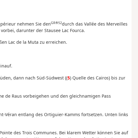
GR®52
Supérieur nehmen Sie den
durch das Vallée des Merveilles
vorbei, darunter der Stausee Lac Fourca.
en Lac de la Muta zu erreichen.
inauf.
Süden, dann nach Süd-Südwest ((
5
) Quelle des Caïros) bis zur
Cime de Raus vorbeigehen und den gleichnamigen Pass
nt-Véran entlang des Ortiguier-Kamms fortsetzen. Unten links
 Pointe des Trois Communes. Bei klarem Wetter können Sie auf