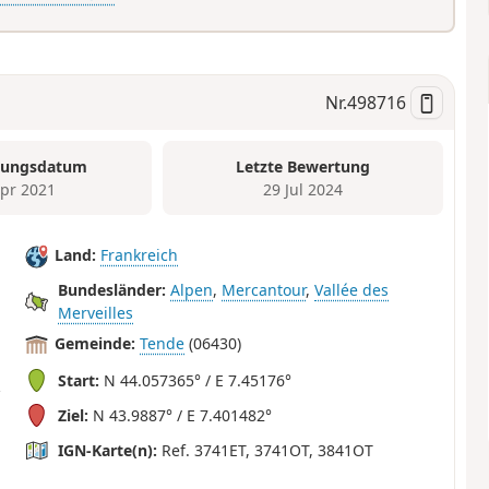
Nr.
498716
tungsdatum
Letzte Bewertung
Apr 2021
29 Jul 2024
Land:
Frankreich
Bundesländer:
Alpen
,
Mercantour
,
Vallée des
Merveilles
Gemeinde:
Tende
(06430)
Start:
N 44.057365° / E 7.45176°
Ziel:
N 43.9887° / E 7.401482°
IGN-Karte(n):
Ref. 3741ET, 3741OT, 3841OT