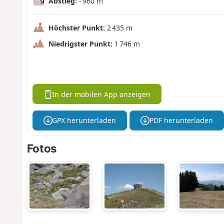
Abstieg:
- 960 m
Höchster Punkt:
2 435 m
Niedrigster Punkt:
1 746 m
In der mobilen App anzeigen
GPX herunterladen
PDF herunterladen
Fotos