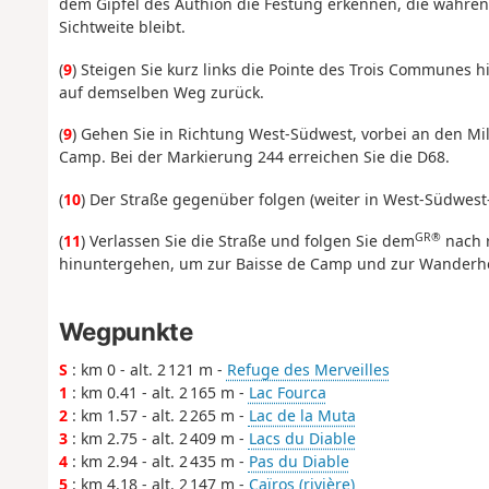
dem Gipfel des Authion die Festung erkennen, die währ
Sichtweite bleibt.
(
9
) Steigen Sie kurz links die Pointe des Trois Communes h
auf demselben Weg zurück.
(
9
) Gehen Sie in Richtung West-Südwest, vorbei an den Mi
Camp. Bei der Markierung 244 erreichen Sie die D68.
(
10
) Der Straße gegenüber folgen (weiter in West-Südwest-R
GR®
(
11
) Verlassen Sie die Straße und folgen Sie dem
nach r
hinuntergehen, um zur Baisse de Camp und zur Wanderher
Wegpunkte
S
: km 0 - alt. 2 121 m -
Refuge des Merveilles
1
: km 0.41 - alt. 2 165 m -
Lac Fourca
2
: km 1.57 - alt. 2 265 m -
Lac de la Muta
3
: km 2.75 - alt. 2 409 m -
Lacs du Diable
4
: km 2.94 - alt. 2 435 m -
Pas du Diable
5
: km 4.18 - alt. 2 147 m -
Caïros (rivière)