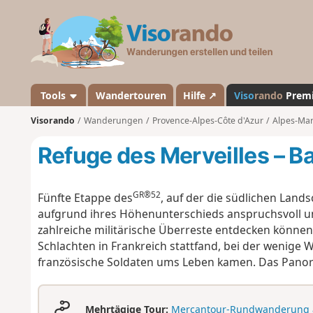
V
i
s
o
r
a
Tools
Wandertouren
Hilfe ↗
Viso
rando
Prem
n
Visorando
Wanderungen
Provence-Alpes-Côte d'Azur
Alpes-Mar
d
o
Refuge des Merveilles – 
GR®52
Fünfte Etappe des
, auf der die südlichen Land
aufgrund ihres Höhenunterschieds anspruchsvoll und
zahlreiche militärische Überreste entdecken können
Schlachten in Frankreich stattfand, bei der wenige
französische Soldaten ums Leben kamen. Das Panora
Mehrtägige Tour:
Mercantour-Rundwanderung