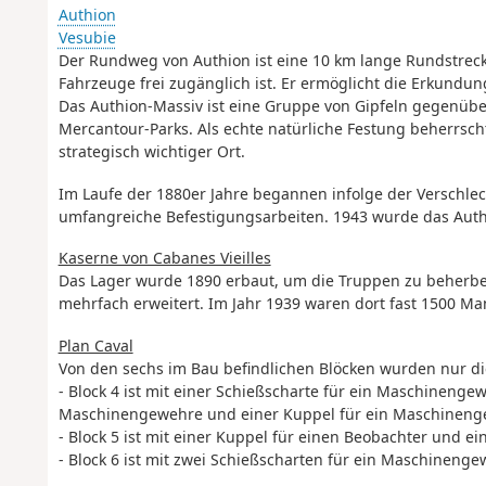
Authion
Vesubie
Der Rundweg von Authion ist eine 10 km lange Rundstrec
Fahrzeuge frei zugänglich ist. Er ermöglicht die Erkund
Das Authion-Massiv ist eine Gruppe von Gipfeln gegenüber
Mercantour-Parks. Als echte natürliche Festung beherrscht
strategisch wichtiger Ort.
Im Laufe der 1880er Jahre begannen infolge der Verschle
umfangreiche Befestigungsarbeiten. 1943 wurde das Auth
Kaserne von Cabanes Vieilles
Das Lager wurde 1890 erbaut, um die Truppen zu beherb
mehrfach erweitert. Im Jahr 1939 waren dort fast 1500 Man
Plan Caval
Von den sechs im Bau befindlichen Blöcken wurden nur di
- Block 4 ist mit einer Schießscharte für ein Maschineng
Maschinengewehre und einer Kuppel für ein Maschinenge
- Block 5 ist mit einer Kuppel für einen Beobachter und 
- Block 6 ist mit zwei Schießscharten für ein Maschineng