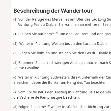
Beschreibung der Wandertour
(
S
) Von der Refuge des Merveilles am Ufer des Lac Long 
in Richtung Pas du Diable. Sie kommen an mehreren Seen 
GR®
(
1
) Bleiben Sie auf dem
, um den Lac Trem und den groß
(
2
). Weiter in Richtung Westen bis zu den Lacs du Diable.
(
3
) Biegen Sie links ab und steigen Sie den Pas du Diable h
(
4
) Beginnen Sie den schwierigen Abstieg zunächst nach 
Baisse Cavaline.
(
6
) Weiter in Richtung Südwesten, direkt unterhalb der 
erreichen; dabei die Bunker am Hang des Tuo beachten.
(
7
) Vom Col de Raus den Abstieg in Richtung Baisse de Sai
die Vacherie de Pampriasque beachten.
GR®
(
8
) Folgen Sie dem
weiter in südöstlicher Richtung zur