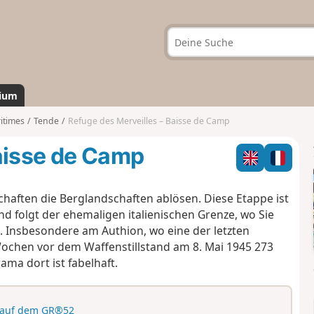
ium
itimes
Tende
Refuge des Merveilles – Baisse de Camp
Baisse de Camp
schaften die Berglandschaften ablösen. Diese Etappe ist
 folgt der ehemaligen italienischen Grenze, wo Sie
. Insbesondere am Authion, wo eine der letzten
 Wochen vor dem Waffenstillstand am 8. Mai 1945 273
ma dort ist fabelhaft.
 auf dem GR®52