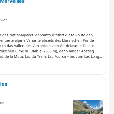
Merveilles
hwer
n des Nationalparks Mercantour führt diese Route den
ntierte alpine Variante abseits des klassischen Pas de
ch das Vallon des Verrairiers vom Gordolasque-Tal aus,
hischen Cime du Diable (2685 m), dann langer Abstieg
ac de la Muta, Lac du Trem, Lac Fourca – bis zum Lac Long
 Route, die den geologischen Reichtum des oberen
thion, den Mont Capelet Supérieur und bei klarem Wetter
 als historisches Denkmal klassifizierten Vallée des
e, Murmeltiere.
les
tel