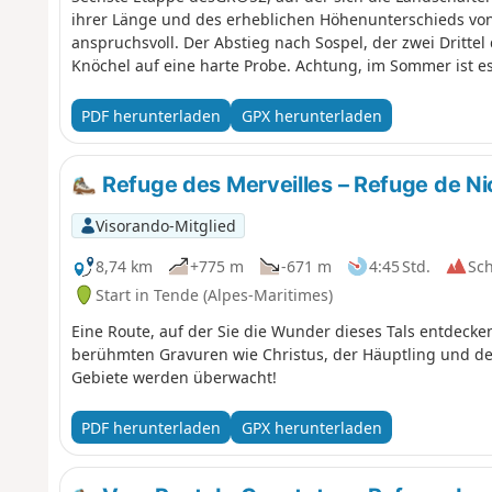
ihrer Länge und des erheblichen Höhenunterschieds von 
anspruchsvoll. Der Abstieg nach Sospel, der zwei Drittel
Knöchel auf eine harte Probe. Achtung, im Sommer ist es
PDF herunterladen
GPX herunterladen
Refuge des Merveilles – Refuge de Ni
Visorando-Mitglied
8,74 km
+775 m
-671 m
4:45 Std.
Sc
Start in Tende (Alpes-Maritimes)
Eine Route, auf der Sie die Wunder dieses Tals entdeck
berühmten Gravuren wie Christus, der Häuptling und der 
Gebiete werden überwacht!
PDF herunterladen
GPX herunterladen