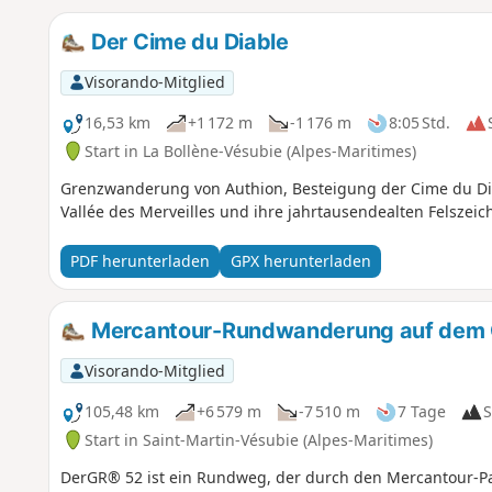
Der Cime du Diable
Visorando-Mitglied
16,53 km
+1 172 m
-1 176 m
8:05 Std.
Start in La Bollène-Vésubie (Alpes-Maritimes)
Grenzwanderung von Authion, Besteigung der Cime du Diab
Vallée des Merveilles und ihre jahrtausendealten Felszei
PDF herunterladen
GPX herunterladen
Mercantour-Rundwanderung auf dem
Visorando-Mitglied
105,48 km
+6 579 m
-7 510 m
7 Tage
S
Start in Saint-Martin-Vésubie (Alpes-Maritimes)
DerGR® 52 ist ein Rundweg, der durch den Mercantour-Par