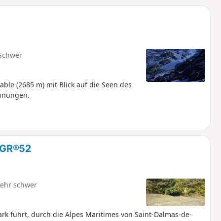
u
n
m
Schwer
le (2685 m) mit Blick auf die Seen des
chnungen.
 GR®52
ehr schwer
k führt, durch die Alpes Maritimes von Saint-Dalmas-de-