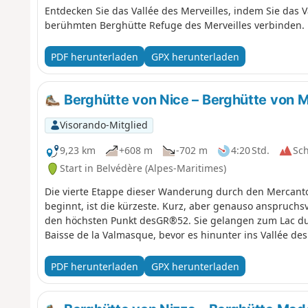
Entdecken Sie das Vallée des Merveilles, indem Sie das V
berühmten Berghütte Refuge des Merveilles verbinden.
PDF herunterladen
GPX herunterladen
Berghütte von Nice – Berghütte von M
Visorando-Mitglied
9,23 km
+608 m
-702 m
4:20 Std.
Sc
Start in Belvédère (Alpes-Maritimes)
Die vierte Etappe dieser Wanderung durch den Mercanto
beginnt, ist die kürzeste. Kurz, aber genauso anspruchsvo
den höchsten Punkt desGR®52. Sie gelangen zum Lac du 
Baisse de la Valmasque, bevor es hinunter ins Vallée des
PDF herunterladen
GPX herunterladen