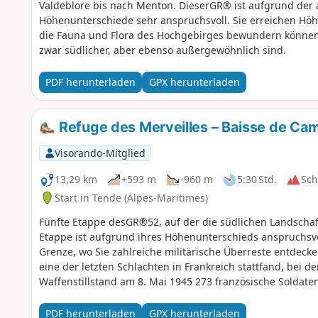
Valdeblore bis nach Menton. DieserGR® ist aufgrund der
Höhenunterschiede sehr anspruchsvoll. Sie erreichen Höh
die Fauna und Flora des Hochgebirges bewundern können.
zwar südlicher, aber ebenso außergewöhnlich sind.
PDF herunterladen
GPX herunterladen
Refuge des Merveilles – Baisse de Ca
Visorando-Mitglied
13,29 km
+593 m
-960 m
5:30 Std.
Sc
Start in Tende (Alpes-Maritimes)
Fünfte Etappe desGR®52, auf der die südlichen Landschaf
Etappe ist aufgrund ihres Höhenunterschieds anspruchsvol
Grenze, wo Sie zahlreiche militärische Überreste entdec
eine der letzten Schlachten in Frankreich stattfand, bei
Waffenstillstand am 8. Mai 1945 273 französische Solda
ist fabelhaft.
PDF herunterladen
GPX herunterladen