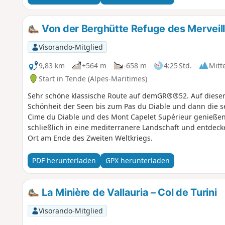
Von der Berghütte Refuge des Merveill
Visorando-Mitglied
9,83 km
+564 m
-658 m
4:25 Std.
Mitt
Start in Tende (Alpes-Maritimes)
Sehr schöne klassische Route auf demGR®®52. Auf dieser 
Schönheit der Seen bis zum Pas du Diable und dann die s
Cime du Diable und des Mont Capelet Supérieur genießen.
schließlich in eine mediterranere Landschaft und entdeck
Ort am Ende des Zweiten Weltkriegs.
PDF herunterladen
GPX herunterladen
La Minière de Vallauria – Col de Turini
Visorando-Mitglied