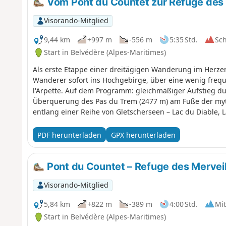
Vom Pont du Countet zur Refuge des 
Visorando-Mitglied
9,44 km
+997 m
-556 m
5:35 Std.
Sc
Start in Belvédère (Alpes-Maritimes)
Als erste Etappe einer dreitägigen Wanderung im Herze
Wanderer sofort ins Hochgebirge, über eine wenig freque
l'Arpette. Auf dem Programm: gleichmäßiger Aufstieg dur
Überquerung des Pas du Trem (2477 m) am Fuße der myt
entlang einer Reihe von Gletscherseen – Lac du Diable, L
Supérieur und zur Refuge des Merveilles (2130 m). Eine
Gordolasque-Tals, atemberaubende Ausblicke auf den Au
PDF herunterladen
GPX herunterladen
bis zum Mittelmeer sowie den majestätischen Eingang zum
Merveilles vereint. Typische Tierwelt: Gämsen, Steinböck
Pont du Countet – Refuge des Merveil
Visorando-Mitglied
5,84 km
+822 m
-389 m
4:00 Std.
Mit
Start in Belvédère (Alpes-Maritimes)