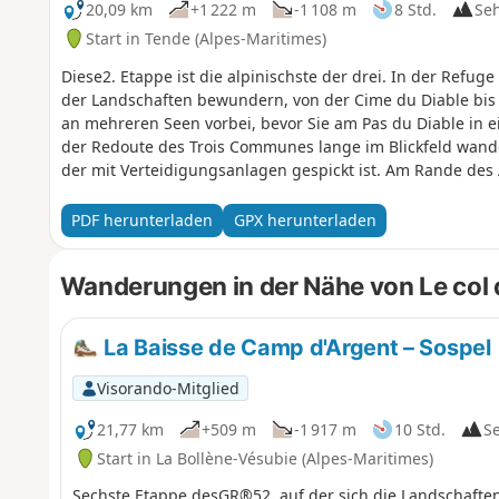
20,09 km
+1 222 m
-1 108 m
8 Std.
Se
Start in Tende (Alpes-Maritimes)
Diese2. Etappe ist die alpinischste der drei. In der Refug
der Landschaften bewundern, von der Cime du Diable bis
an mehreren Seen vorbei, bevor Sie am Pas du Diable in e
der Redoute des Trois Communes lange im Blickfeld wan
der mit Verteidigungsanlagen gespickt ist. Am Rande des 
das Ende des letzten Krieges.
PDF herunterladen
GPX herunterladen
Wanderungen in der Nähe von Le col
La Baisse de Camp d'Argent – Sospel
Visorando-Mitglied
21,77 km
+509 m
-1 917 m
10 Std.
S
Start in La Bollène-Vésubie (Alpes-Maritimes)
Sechste Etappe desGR®52, auf der sich die Landschafte