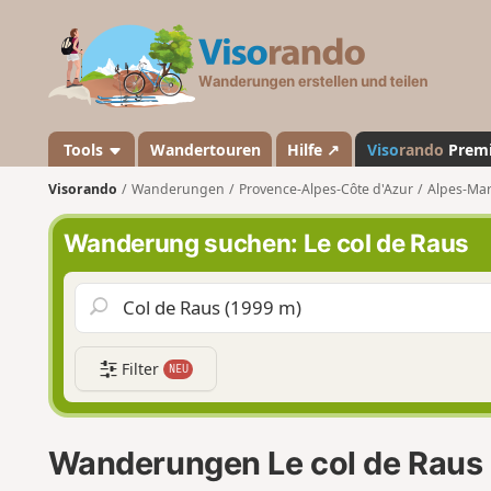
V
i
s
o
r
a
Tools
Wandertouren
Hilfe ↗
Viso
rando
Prem
n
Visorando
Wanderungen
Provence-Alpes-Côte d'Azur
Alpes-Mar
d
o
Wanderung suchen: Le col de Raus
Filter
NEU
Wanderungen Le col de Raus