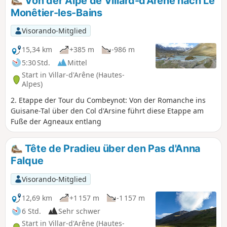
Von der Alpe de Villard-d'Arène nach Le
Monêtier-les-Bains
Visorando-Mitglied
15,34 km
+385 m
-986 m
5:30 Std.
Mittel
Start in Villar-d'Arêne (Hautes-
Alpes)
2. Etappe der Tour du Combeynot: Von der Romanche ins
Guisane-Tal über den Col d'Arsine führt diese Etappe am
Fuße der Agneaux entlang
Tête de Pradieu über den Pas d'Anna
Falque
Visorando-Mitglied
12,69 km
+1 157 m
-1 157 m
6 Std.
Sehr schwer
Start in Villar-d'Arêne (Hautes-