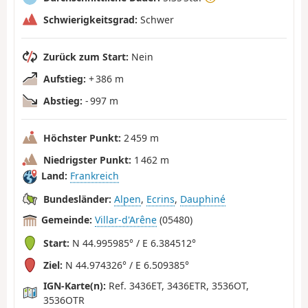
Schwierigkeitsgrad:
Schwer
Zurück zum Start:
Nein
Aufstieg:
+ 386 m
Abstieg:
- 997 m
Höchster Punkt:
2 459 m
Niedrigster Punkt:
1 462 m
Land:
Frankreich
Bundesländer:
Alpen
,
Ecrins
,
Dauphiné
Gemeinde:
Villar-d'Arêne
(05480)
Start:
N 44.995985° / E 6.384512°
Ziel:
N 44.974326° / E 6.509385°
IGN-Karte(n):
Ref. 3436ET, 3436ETR, 3536OT,
3536OTR