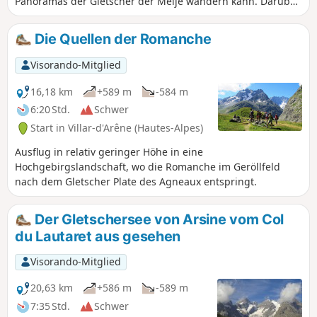
Panoramas der Gletscher der Meije wandern kann. Darüber
hinaus ermöglichen die bemerkenswerte Lage der Route
und ihre relativ geringe Höhe, diese Rundwanderung
Die Quellen der Romanche
bereits nach der Schneeschmelze zu unternehmen.
Anmerkung des Moderators vom 26.07.2021: Achtung! Ein
Visorando-Mitglied
Teil dieser Route ist möglicherweise nicht mehr begehbar.
Siehe Bewertungen für eine alternative Route
16,18 km
+589 m
-584 m
6:20 Std.
Schwer
Start in Villar-d'Arêne (Hautes-Alpes)
Ausflug in relativ geringer Höhe in eine
Hochgebirgslandschaft, wo die Romanche im Geröllfeld
nach dem Gletscher Plate des Agneaux entspringt.
Der Gletschersee von Arsine vom Col
du Lautaret aus gesehen
Visorando-Mitglied
20,63 km
+586 m
-589 m
7:35 Std.
Schwer