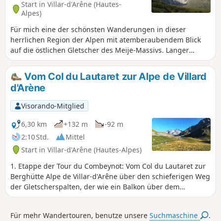
Start in Villar-d'Arêne (Hautes-
Alpes)
Für mich eine der schönsten Wanderungen in dieser
herrlichen Region der Alpen mit atemberaubendem Blick
auf die östlichen Gletscher des Meije-Massivs. Langer
Marsch durch die Almweiden, aber mit sehr sanften
Anstiegen. Zu beachten ist jedoch eine Passage, die für
Vom Col du Lautaret zur Alpe de Villard
schwindlige Personen schwierig sein kann. Schöne
d'Arène
Alternative zur Wanderung zum Lac d'Arsine, die in
Monêtier-les-Bains beginnt.
Visorando-Mitglied
6,30 km
+132 m
-92 m
2:10 Std.
Mittel
Start in Villar-d'Arêne (Hautes-Alpes)
1. Etappe der Tour du Combeynot: Vom Col du Lautaret zur
Berghütte Alpe de Villar-d'Arêne über den schieferigen Weg
der Gletscherspalten, der wie ein Balkon über dem
Romanche-Tal verläuft. Einzigartiger Blick auf die Gipfel der
Écrins und die Meije.
Für mehr Wandertouren, benutze unsere
Suchmaschine
.