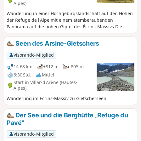
Alpes)
Wanderung in einer Hochgebirgslandschaft auf den Höhen
der Refuge de l'Alpe mit einem atemberaubenden
Panorama auf die hohen Gipfel des Écrins-Massivs.Die
Wanderung verläuft teilweise abseits der Wege über steile
Hänge, weshalb ich die Nutzung der App Visorando
Seen des Arsine-Gletschers
empfehle.
Visorando-Mitglied
14,68 km
+812 m
-805 m
6:30 Std.
Mittel
Start in Villar-d'Arêne (Hautes-
Alpes)
Wanderung im Ecrins-Massiv zu Gletscherseen.
Der See und die Berghütte „Refuge du
Pavé”
Visorando-Mitglied