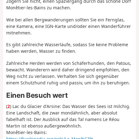
Zögern Sie nicht, einen Spaziergang durch das schöne Dorf
Monêtier-les-Bains zu machen.
Wie bei allen Bergwanderungen sollten Sie ein Fernglas,
eine Kamera, eine IGN-Karte und/oder einen Wanderführer
mitnehmen.
Es gibt zahlreiche Wasserläufe, sodass Sie keine Probleme
haben werden, Wasser zu finden.
Zahlreiche Herden werden von Schäferhunden, den Patous,
bewacht. Wanderern wird daher dringend empfohlen, den
Weg nicht zu verlassen. Verhalten Sie sich gegenüber
einem Schutzhund ruhig und passiv, um ihn zu beruhigen.
Einen Besuch wert
(
2
) Lac du Glacier d'Arsine: Das Wasser des Sees ist milchig.
Eine Landschaft, die zwar mondähnlich, aber absolut
fabelhaft ist. Der Ausblick auf das Tal namens Le Réou
Martin ist ebenso außergewöhnlich.
Monêtier-les-Bains:
https://fr.wikipedia.org/wiki/Le_Mon%C3%...