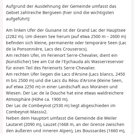
Aufgrund der Ausdehnung der Gemeinde umfasst das
Gebiet zahlreiche Bergseen (hier sind die wichtigsten
aufgeführt):
Am linken Ufer der Guisane ist der Grand Lac der Hauptsee
(2282 m). Um diesen See herum (auf etwa 2500 m – 2600 m)
befinden sich kleine, permanente oder temporäre Seen (Lac
de la Ponsonnière, Lacs des Crouserocs).
Am rechten Ufer, im Ferienort Serre-Chevalier, dient ein
(künstlicher) See am Col de l'Eychauda als Wasserreservoir
für einen Teil des Ferienorts Serre-Chevalier.
Am rechten Ufer liegen die Lacs d'Arsine (Lacs blancs, 2450
m bis 2500 m) und die Lacs du Réou d'Arsine (kleine Seen,
auf etwa 2250 m) in einer Landschaft aus Moränen und
Wiesen. Der Lac de la Douche hat eine etwas waldreichere
Atmosphäre (Höhe ca. 1900 m).
Der Lac de Combeynot (2530 m) liegt abgeschieden im
Combeynot-Massiv2.
Neben dem Hauptort umfasst die Gemeinde die Weiler
Lautaret (2090 m), Lauzet (1668 m, an der Grenze zwischen
den äußeren und inneren Alpen), Les Boussardes (1660 m),