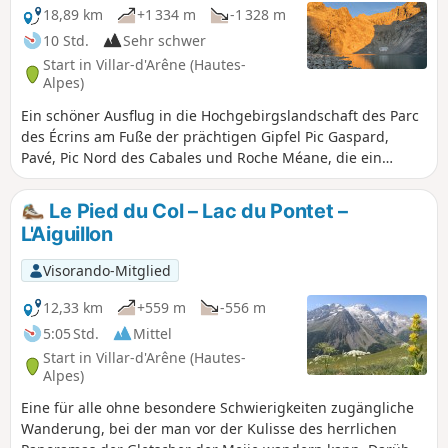
18,89 km
+1 334 m
-1 328 m
10 Std.
Sehr schwer
Start in Villar-d'Arêne (Hautes-
Alpes)
Ein schöner Ausflug in die Hochgebirgslandschaft des Parc
des Écrins am Fuße der prächtigen Gipfel Pic Gaspard,
Pavé, Pic Nord des Cabales und Roche Méane, die ein
herrliches Kar bilden.
Le Pied du Col – Lac du Pontet –
L'Aiguillon
Visorando-Mitglied
12,33 km
+559 m
-556 m
5:05 Std.
Mittel
Start in Villar-d'Arêne (Hautes-
Alpes)
Eine für alle ohne besondere Schwierigkeiten zugängliche
Wanderung, bei der man vor der Kulisse des herrlichen