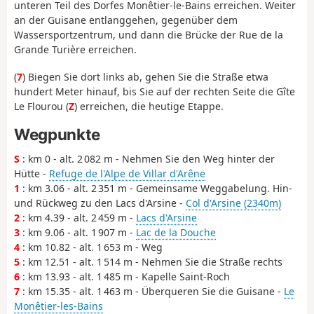
unteren Teil des Dorfes Monêtier-le-Bains erreichen. Weiter
an der Guisane entlanggehen, gegenüber dem
Wassersportzentrum, und dann die Brücke der Rue de la
Grande Turière erreichen.
(
7
) Biegen Sie dort links ab, gehen Sie die Straße etwa
hundert Meter hinauf, bis Sie auf der rechten Seite die Gîte
Le Flourou (
Z
) erreichen, die heutige Etappe.
Wegpunkte
S
: km 0 - alt. 2 082 m - Nehmen Sie den Weg hinter der
Hütte -
Refuge de l'Alpe de Villar d'Arêne
1
: km 3.06 - alt. 2 351 m - Gemeinsame Weggabelung. Hin-
und Rückweg zu den Lacs d'Arsine -
Col d'Arsine (2340m)
2
: km 4.39 - alt. 2 459 m -
Lacs d'Arsine
3
: km 9.06 - alt. 1 907 m -
Lac de la Douche
4
: km 10.82 - alt. 1 653 m - Weg
5
: km 12.51 - alt. 1 514 m - Nehmen Sie die Straße rechts
6
: km 13.93 - alt. 1 485 m - Kapelle Saint-Roch
7
: km 15.35 - alt. 1 463 m - Überqueren Sie die Guisane -
Le
Monêtier-les-Bains