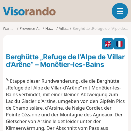
V
T
i
o
s
g
o
Wanderungen
Provence-Alpes-Côte d'Azur
Hautes-Alpes
Villar-d'Arêne
Berghütte „Refuge de l'Alpe de Villar d'Arêne“ – Monêtier-les-Bains
g
r
l
a
e
n
n
d
Berghütte „Refuge de l'Alpe de Villar
a
o
v
d'Arêne“ – Monêtier-les-Bains
i
g
9.
Etappe dieser Rundwanderung, die die Berghütte
a
„Refuge de l'Alpe de Villar-d'Arêne“ mit Monêtier-les-
t
i
Bains verbindet, mit einer kleinen Abzweigung zum
o
Lac du Glacier d'Arsine, umgeben von den Gipfeln Pics
n
de Chamoissiére, d'Arsine, de Neige Cordier, der
Pointe Cézanne und der Montagne des Agneaux. Der
Gletscher von Arsine leidet leider unter der
Klimaerwärmung. Der Abschnitt vom Pass aus