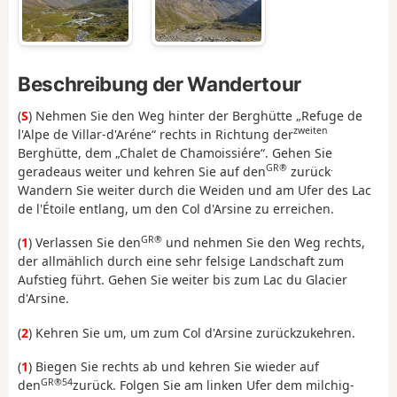
Beschreibung der Wandertour
(
S
) Nehmen Sie den Weg hinter der Berghütte „Refuge de
zweiten
l'Alpe de Villar-d'Aréne“ rechts in Richtung der
Berghütte, dem „Chalet de Chamoissiére“. Gehen Sie
GR®
.
geradeaus weiter und kehren Sie auf den
zurück
Wandern Sie weiter durch die Weiden und am Ufer des Lac
de l'Étoile entlang, um den Col d'Arsine zu erreichen.
GR®
(
1
) Verlassen Sie den
und nehmen Sie den Weg rechts,
der allmählich durch eine sehr felsige Landschaft zum
Aufstieg führt. Gehen Sie weiter bis zum Lac du Glacier
d'Arsine.
(
2
) Kehren Sie um, um zum Col d'Arsine zurückzukehren.
(
1
) Biegen Sie rechts ab und kehren Sie wieder auf
GR®54
den
zurück. Folgen Sie am linken Ufer dem milchig-