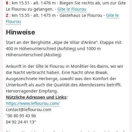
8
: km 15.51 - alt. 1 476 m - Biegen Sie rechts ab, um zur Gite
Le Flourou zu gelangen. -
Gite le Flourou
Z
: km 15.55 - alt. 1 475 m - Gästehaus Le Flourou -
Gite le
Flourou
Hinweise
Start an der Berghütte „Alpe de Villar d'Aréne“. Etappe mit
400 m Höhenunterschied (Aufstieg) und 1000 m
Höhenunterschied (Abstieg)
Ankunft in der Gîte le Flourou in Monêtier-les-Bains, wo wir
die Nacht verbracht haben. Eine Nacht ohne Biwak.
Ausgezeichnete Herberge, sowohl was den Komfort der
Unterkunft als auch die Qualität des Abendessens betrifft.
Hervorragender Empfang.
Nützliche Adressen und Links
:
https://www.leflourou.com/
contact@leflourou.com
"06 80 95 43 96
04 92 24 41 13“