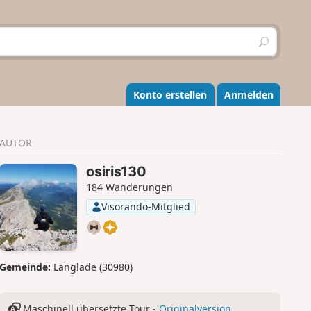
S
u
c
h
e
Konto erstellen
Anmelden
n
AUTOR
osiris130
184 Wanderungen
Visorando-Mitglied
Gemeinde:
Langlade (30980)
Maschinell übersetzte Tour -
Originalversion