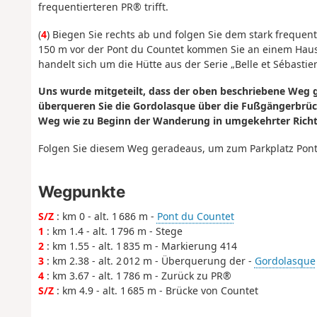
frequentierteren PR® trifft.
(
4
) Biegen Sie rechts ab und folgen Sie dem stark frequen
150 m vor der Pont du Countet kommen Sie an einem Haus
handelt sich um die Hütte aus der Serie „Belle et Sébastien
Uns wurde mitgeteilt, dass der oben beschriebene Weg
überqueren Sie die Gordolasque über die Fußgängerbrü
Weg wie zu Beginn der Wanderung in umgekehrter Ric
Folgen Sie diesem Weg geradeaus, um zum Parkplatz Pont
Wegpunkte
S/Z
: km 0 - alt. 1 686 m -
Pont du Countet
1
: km 1.4 - alt. 1 796 m - Stege
2
: km 1.55 - alt. 1 835 m - Markierung 414
3
: km 2.38 - alt. 2 012 m - Überquerung der -
Gordolasque
4
: km 3.67 - alt. 1 786 m - Zurück zu PR®
S/Z
: km 4.9 - alt. 1 685 m - Brücke von Countet