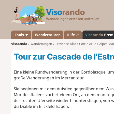
V
i
s
o
r
a
Tools
Wandertouren
Hilfe ↗
Viso
rando
Prem
n
Visorando
Wanderungen
Provence-Alpes-Côte d'Azur
Alpes-Mar
d
o
Tour zur Cascade de l'Est
Eine kleine Rundwanderung in der Gordolasque, um
große Wanderungen im Mercantour.
Sie beginnen mit dem Aufstieg gegenüber dem Wass
Mur des Italiens vorbei, einem Ort, an dem man reg
der rechten Uferseite wieder hinuntersteigen, von w
du Diable im Blickfeld haben.