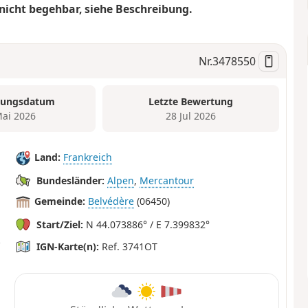
nicht begehbar, siehe Beschreibung.
Nr.
3478550
tungsdatum
Letzte Bewertung
Mai 2026
28 Jul 2026
Land:
Frankreich
Bundesländer:
Alpen
,
Mercantour
Gemeinde:
Belvédère
(06450)
Start/Ziel:
N 44.073886° / E 7.399832°
IGN-Karte(n):
Ref. 3741OT