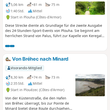
5,06 km
+81 m
-75 m
1:40 Std.
Mittel
Start in Plouha (Côtes-d'Armor)
Diese Strecke diente als Grundlage für die zweite Ausgabe
des 24-Stunden-Sport-Events von Plouha. Sie beginnt am
herrlichen Strand von Palus, führt zur Kapelle von Keregal
und endet am kleinen Küstenfluss Le Corzic, der uns zurück
zum Meer bringt. Die Strecke verläuft größtenteils im
Unterholz.
Von Bréhec nach Minard
Visorando-Mitglied
8,30 km
+74 m
-73 m
2:35 Std.
Mittel
Start in Plouézec (Côtes-d'Armor)
Von der Küstenstraße, die den Hafen
von Bréhec überragt, bis zur Pointe de
Minard bietet diese Route durchgehend