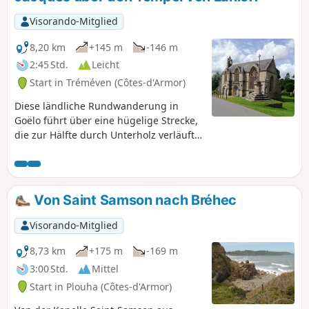
Wegkreuze aus Granit.
Visorando-Mitglied
8,20 km
+145 m
-146 m
2:45 Std.
Leicht
Start in Tréméven (Côtes-d'Armor)
Diese ländliche Rundwanderung in
Goëlo führt über eine hügelige Strecke,
die zur Hälfte durch Unterholz verläuft,
und bietet die Möglichkeit, historisch
interessante Sehenswürdigkeiten wie
die Kapelle Saint-Jacques oder den
Tempel von Lanleff zu
Von Saint Samson nach Bréhec
entdecken.Achtung, ab Crec'h Lanleff ist
die Route nicht ausgeschildert, daher
Visorando-Mitglied
ist es unerlässlich, sich auf die App
Visorando mit ihrem GPS-Punkt zu
8,73 km
+175 m
-169 m
verlassen. Die Wanderung sollte
3:00 Std.
Mittel
aufgrund der sehr schlammigen Strecke
Start in Plouha (Côtes-d'Armor)
vorzugsweise von Mai bis Oktober
unternommen werden.