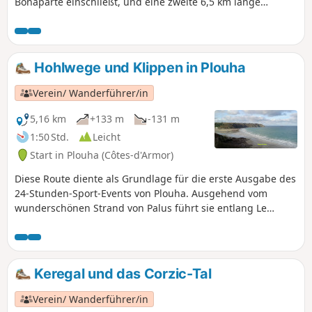
Bonaparte einschließt, und eine zweite 6,5 km lange
Schleife im Süden, die es ermöglicht, die Pointe de Plouha
zu bewundern. Beide Schleifen führen entlang der Küste
auf dem GR®34. Es gibt Steigungen und Abstiege, die für
wenig erfahrene Wanderer manchmal schwierig sind.
Hohlwege und Klippen in Plouha
Verein/ Wanderführer/in
5,16 km
+133 m
-131 m
1:50 Std.
Leicht
Start in Plouha (Côtes-d'Armor)
Diese Route diente als Grundlage für die erste Ausgabe des
24-Stunden-Sport-Events von Plouha. Ausgehend vom
wunderschönen Strand von Palus führt sie entlang Le
Corzic und steigt dann sanft über einen alten Hohlweg an,
über den man zur Pointe de Plouha gelangt. Von dort aus
hat man einen grandiosen Ausblick. Anschließend geht es
über denGR®34wieder hinunter nach Palus.
Keregal und das Corzic-Tal
Verein/ Wanderführer/in