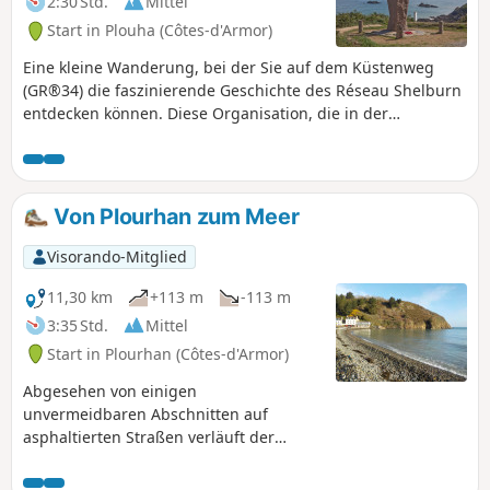
2:30 Std.
Mittel
Start in Plouha (Côtes-d'Armor)
Eine kleine Wanderung, bei der Sie auf dem Küstenweg
(GR®34) die faszinierende Geschichte des Réseau Shelburn
entdecken können. Diese Organisation, die in der
Bevölkerung von Plouhatin verwurzelt war, ermöglichte
1944 144 Menschen die Flucht nach England. Sie wandeln
auf den Spuren der Flieger, die in den dunklen Nächten der
Besatzungszeit unterwegs waren.
Von Plourhan zum Meer
Visorando-Mitglied
11,30 km
+113 m
-113 m
3:35 Std.
Mittel
Start in Plourhan (Côtes-d'Armor)
Abgesehen von einigen
unvermeidbaren Abschnitten auf
asphaltierten Straßen verläuft der
Großteil der Wanderung auf Feldwegen,
teilweise im Unterholz. Die Belohnung