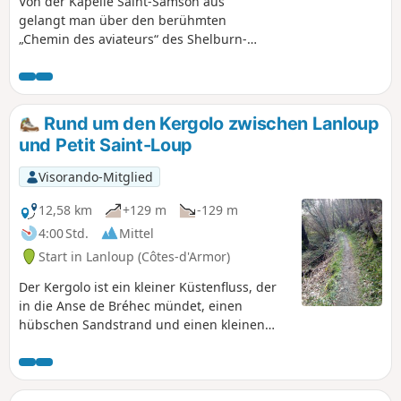
Von der Kapelle Saint-Samson aus
gelangt man über den berühmten
„Chemin des aviateurs“ des Shelburn-
Netzwerks zum Strand von Brehec.
Rund um den Kergolo zwischen Lanloup
und Petit Saint-Loup
Visorando-Mitglied
12,58 km
+129 m
-129 m
4:00 Std.
Mittel
Start in Lanloup (Côtes-d'Armor)
Der Kergolo ist ein kleiner Küstenfluss, der
in die Anse de Bréhec mündet, einen
hübschen Sandstrand und einen kleinen
historischen Hafen. Sein Lauf und der seiner
Nebenflüsse werden von zahlreichen
Brunnen und Waschhäusern gesäumt. Auf
dem Weg durch das seit langem besiedelte