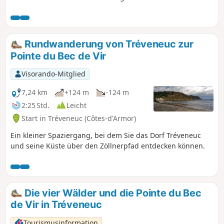
einen atemberaubenden Blick auf die
Bucht von Saint-Brieuc. An der Pointe de
Minard angekommen, eröffnet sich
Ihnen der Blick auf die Bucht von
Rundwanderung von Tréveneuc zur
Paimpol mit der Île de Bréhat. Der
Pointe du Bec de Vir
Rückweg erfolgt über die Straße ohne
nennenswerte Höhenunterschiede.
Visorando-Mitglied
7,24 km
+124 m
-124 m
2:25 Std.
Leicht
Start in Tréveneuc (Côtes-d'Armor)
Ein kleiner Spaziergang, bei dem Sie das Dorf Tréveneuc
und seine Küste über den Zöllnerpfad entdecken können.
Die vier Wälder und die Pointe du Bec
de Vir in Tréveneuc
Tourismusinformation