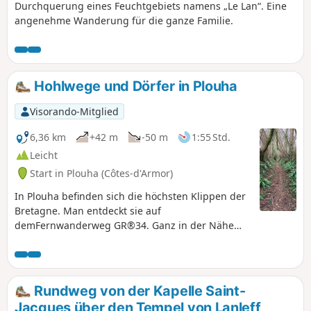
Durchquerung eines Feuchtgebiets namens „Le Lan“. Eine
angenehme Wanderung für die ganze Familie.
Hohlwege und Dörfer in Plouha
Visorando-Mitglied
6,36 km
+42 m
-50 m
1:55 Std.
Leicht
Start in Plouha (Côtes-d'Armor)
In Plouha befinden sich die höchsten Klippen der
Bretagne. Man entdeckt sie auf
demFernwanderweg GR®34. Ganz in der Nähe
des Dorfes, ausgehend vom Stadtzentrum, führt
dieser kleine Rundweg auf seiner ersten Hälfte
über schöne, für das Goëlo typische Hohlwege
und durchquert dann einige Dörfer mit schönen
Rundweg von der Kapelle Saint-
Steinhäusern. Auf der Strecke gibt es mehrere
Jacques über den Tempel von Lanleff