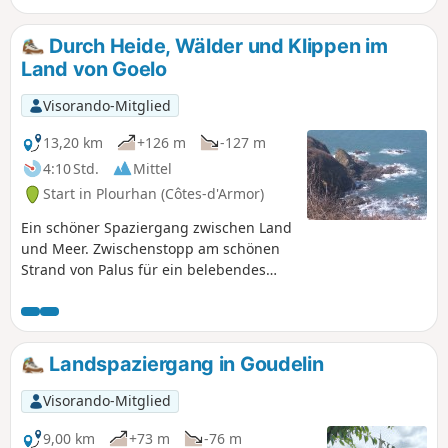
für diese Anmarschstrecke ist der Weg
über den Strand von Palus und die
Durch Heide, Wälder und Klippen im
anschließende Weiterführung auf
Land von Goelo
demGR®34. Eine etwas steile Strecke,
die einen Blick auf die Klippen von
Visorando-Mitglied
Plouha und die Pointe de Bec de Vir
bietet.
13,20 km
+126 m
-127 m
4:10 Std.
Mittel
Start in Plourhan (Côtes-d'Armor)
Ein schöner Spaziergang zwischen Land
und Meer. Zwischenstopp am schönen
Strand von Palus für ein belebendes
Bad und einen köstlichen, stärkenden
Crêpe!
Landspaziergang in Goudelin
Visorando-Mitglied
9,00 km
+73 m
-76 m