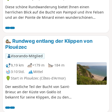
Diese schöne Rundwanderung bietet Ihnen einen
herrlichen Blick auf die Bucht von Paimpol und ihre Felsen
und an der Pointe de Minard einen wunderschönen
Ausblick auf die Klippen von Plouha. Sie können die sehr
schön restaurierte Mühle von Craca und den hübschen
Hafen von Port Lazo bewundern, wo Sie am Strand
spazieren gehen und weiter entfernt kostenlos den
Rundweg entlang der Klippen von
Skulpturenpark besuchen können. Die berühmten Treppen
Plouézec
von Porz Donan führen Sie zur Pointe de Minard. Der
Rückweg führt Sie von Weiler zu Weiler über oft
Visorando-Mitglied
landwirtschaftlich genutzte Wege und durch sehr wilde
Täler.
9,19 km
+179 m
-184 m
3:10 Std.
Mittel
Start in Plouézec (Côtes-d'Armor)
Der westliche Teil der Bucht von Saint-
Brieuc an der Küste von Goëlo ist
bekannt für seine Klippen, die zu den
höchsten der Bretagne gehören und bei
Plouha eine Höhe von 104 m erreichen.