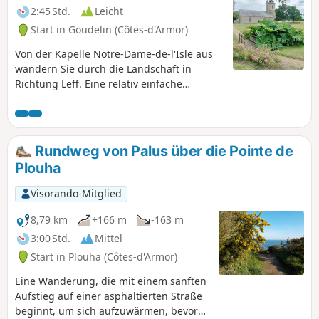
2:45 Std.
Leicht
Start in Goudelin (Côtes-d'Armor)
Von der Kapelle Notre-Dame-de-l'Isle aus
wandern Sie durch die Landschaft in
Richtung Leff. Eine relativ einfache
Wanderung, die Sie durch Unterholz und
entlang von Flüssen und Bächen führt und
Ihnen die typische bretonische Landschaft
näherbringt.
Rundweg von Palus über die Pointe de
Plouha
Visorando-Mitglied
8,79 km
+166 m
-163 m
3:00 Std.
Mittel
Start in Plouha (Côtes-d'Armor)
Eine Wanderung, die mit einem sanften
Aufstieg auf einer asphaltierten Straße
beginnt, um sich aufzuwärmen, bevor