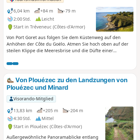
6,04 km
+84 m
-79 m
2:00 Std.
Leicht
Start in Tréveneuc (Côtes-d'Armor)
Von Port Goret aus folgen Sie dem Küstenweg auf den
Anhöhen der Côte du Goëlo. Atmen Sie hoch oben auf der
steilen Klippe die Meeresbrise und die Düfte einer
unberührten Natur ein. Eingebettet zwischen Land und
Meer bewahrt das Dorfzentrum mit seinen neuen
Einrichtungen seinen Charme vergangener Zeiten. Entlang
der Route zeugen die alten Steine von einem ruhigen und
Von Plouézec zu den Landzungen von
beschaulichen Leben, zwischen kleinen Geschichten und
Plouézec und Minard
lokalen Legenden.
Visorando-Mitglied
13,83 km
+205 m
-204 m
4:30 Std.
Mittel
Start in Plouézec (Côtes-d'Armor)
Außergewöhnliche Panoramablicke entlang