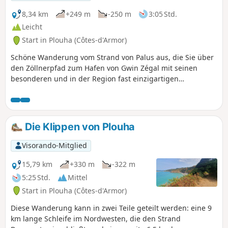
zum Ausgangspunkt.
8,34 km
+249 m
-250 m
3:05 Std.
Leicht
Start in Plouha (Côtes-d'Armor)
Schöne Wanderung vom Strand von Palus aus, die Sie über
den Zöllnerpfad zum Hafen von Gwin Zégal mit seinen
besonderen und in der Region fast einzigartigen
Anlegepfählen führt. Der Weg über die Pointe de Plouha
und Le Pommier bietet Ihnen herrliche Ausblicke auf die
Küste und die höchsten Küstenklippen der Bretagne. Der
Rückweg führt über Landstraßen durch verschiedene
Die Klippen von Plouha
typische Weiler und schöne Waldwege.
Visorando-Mitglied
15,79 km
+330 m
-322 m
5:25 Std.
Mittel
Start in Plouha (Côtes-d'Armor)
Diese Wanderung kann in zwei Teile geteilt werden: eine 9
km lange Schleife im Nordwesten, die den Strand