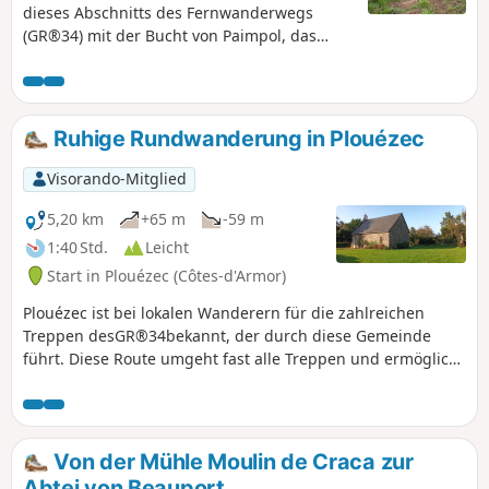
dieses Abschnitts des Fernwanderwegs
(GR®34) mit der Bucht von Paimpol, das
Panorama erstreckt sich von der Abtei von
Beauport im Westen über Paimpol und
Ploubazlanec bis zur Île de Bréhat, den
Roc'h du Chenel du Dénau, den Grand Mez
Ruhige Rundwanderung in Plouézec
und den Petit Mez de Goëlo und endet im
Osten an der Pointe de Plouézec. Im Süden
Visorando-Mitglied
erreicht man die Pointe de Minard, die den
Eingang zur Bucht von Saint-Brieuc
5,20 km
+65 m
-59 m
begrenzt.
1:40 Std.
Leicht
Start in Plouézec (Côtes-d'Armor)
Plouézec ist bei lokalen Wanderern für die zahlreichen
Treppen desGR®34bekannt, der durch diese Gemeinde
führt. Diese Route umgeht fast alle Treppen und ermöglicht
es uns, ohne große Anstrengung die schönen Ausblicke auf
die Bucht von Paimpol, das architektonische Erbe (Kapelle
Saint-Riom, Waschhäuser, Brunnen, Steinhäuser) sowie die
Blumen- und Gemüsefelder zu entdecken. Die Route
Von der Mühle Moulin de Craca zur
verläuft größtenteils auf Hohlwegen, Feldwegen und
Abtei von Beauport