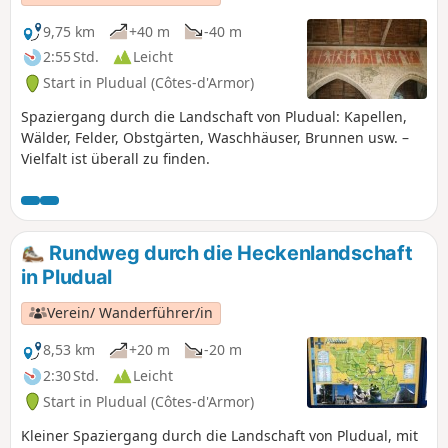
9,75 km
+40 m
-40 m
2:55 Std.
Leicht
Start in Pludual (Côtes-d'Armor)
Spaziergang durch die Landschaft von Pludual: Kapellen,
Wälder, Felder, Obstgärten, Waschhäuser, Brunnen usw. –
Vielfalt ist überall zu finden.
Rundweg durch die Heckenlandschaft
in Pludual
Verein/ Wanderführer/in
8,53 km
+20 m
-20 m
2:30 Std.
Leicht
Start in Pludual (Côtes-d'Armor)
Kleiner Spaziergang durch die Landschaft von Pludual, mit