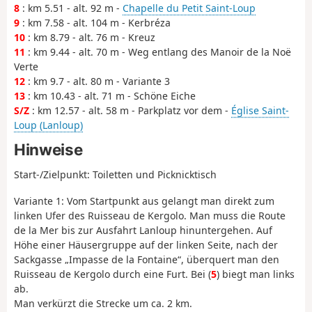
8
: km 5.51 - alt. 92 m -
Chapelle du Petit Saint-Loup
9
: km 7.58 - alt. 104 m - Kerbréza
10
: km 8.79 - alt. 76 m - Kreuz
11
: km 9.44 - alt. 70 m - Weg entlang des Manoir de la Noë
Verte
12
: km 9.7 - alt. 80 m - Variante 3
13
: km 10.43 - alt. 71 m - Schöne Eiche
S/Z
: km 12.57 - alt. 58 m - Parkplatz vor dem -
Église Saint-
Loup (Lanloup)
Hinweise
Start-/Zielpunkt: Toiletten und Picknicktisch
Variante 1: Vom Startpunkt aus gelangt man direkt zum
linken Ufer des Ruisseau de Kergolo. Man muss die Route
de la Mer bis zur Ausfahrt Lanloup hinuntergehen. Auf
Höhe einer Häusergruppe auf der linken Seite, nach der
Sackgasse „Impasse de la Fontaine“, überquert man den
Ruisseau de Kergolo durch eine Furt. Bei (
5
) biegt man links
ab.
Man verkürzt die Strecke um ca. 2 km.