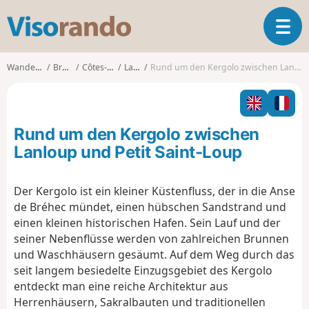
V
T
i
o
s
g
o
Wanderungen
Bretagne
Côtes-d'Armor
Lanloup
Rund um den Kergolo zwischen Lanloup und Petit Saint-Loup
g
r
l
a
e
n
n
d
Rund um den Kergolo zwischen
a
o
v
Lanloup und Petit Saint-Loup
i
g
Der Kergolo ist ein kleiner Küstenfluss, der in die Anse
a
de Bréhec mündet, einen hübschen Sandstrand und
t
i
einen kleinen historischen Hafen. Sein Lauf und der
o
seiner Nebenflüsse werden von zahlreichen Brunnen
n
und Waschhäusern gesäumt. Auf dem Weg durch das
seit langem besiedelte Einzugsgebiet des Kergolo
entdeckt man eine reiche Architektur aus
Herrenhäusern, Sakralbauten und traditionellen