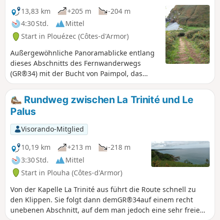
13,83 km
+205 m
-204 m
4:30 Std.
Mittel
Start in Plouézec (Côtes-d'Armor)
Außergewöhnliche Panoramablicke entlang
dieses Abschnitts des Fernwanderwegs
(GR®34) mit der Bucht von Paimpol, das
Panorama erstreckt sich von der Abtei von
Beauport im Westen über Paimpol und
Rundweg zwischen La Trinité und Le
Ploubazlanec bis zur Île de Bréhat, den
Palus
Roc'h du Chenel du Dénau, den Grand Mez
und den Petit Mez de Goëlo und endet im
Visorando-Mitglied
Osten an der Pointe de Plouézec. Im Süden
erreicht man die Pointe de Minard, die den
10,19 km
+213 m
-218 m
Eingang zur Bucht von Saint-Brieuc
3:30 Std.
Mittel
begrenzt.
Start in Plouha (Côtes-d'Armor)
Von der Kapelle La Trinité aus führt die Route schnell zu
den Klippen. Sie folgt dann demGR®34auf einem recht
unebenen Abschnitt, auf dem man jedoch eine sehr freie