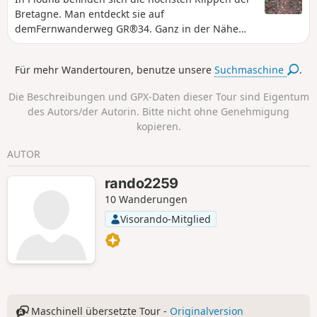
Bretagne. Man entdeckt sie auf
demFernwanderweg GR®34. Ganz in der Nähe
des Dorfes, ausgehend vom Stadtzentrum, führt
dieser kleine Rundweg auf seiner ersten Hälfte
Für mehr Wandertouren, benutze unsere
Suchmaschine
.
über schöne, für das Goëlo typische Hohlwege
und durchquert dann einige Dörfer mit schönen
Die Beschreibungen und GPX-Daten dieser Tour sind Eigentum
Steinhäusern. Auf der Strecke gibt es mehrere
des Autors/der Autorin. Bitte nicht ohne Genehmigung
Wegkreuze aus Granit.
kopieren.
AUTOR
rando2259
10 Wanderungen
Visorando-Mitglied
Maschinell übersetzte Tour -
Originalversion