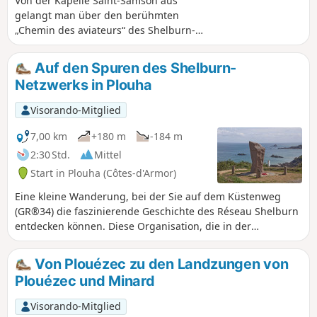
Von der Kapelle Saint-Samson aus
gelangt man über den berühmten
„Chemin des aviateurs“ des Shelburn-
Netzwerks zum Strand von Brehec.
Auf den Spuren des Shelburn-
Netzwerks in Plouha
Visorando-Mitglied
7,00 km
+180 m
-184 m
2:30 Std.
Mittel
Start in Plouha (Côtes-d'Armor)
Eine kleine Wanderung, bei der Sie auf dem Küstenweg
(GR®34) die faszinierende Geschichte des Réseau Shelburn
entdecken können. Diese Organisation, die in der
Bevölkerung von Plouhatin verwurzelt war, ermöglichte
1944 144 Menschen die Flucht nach England. Sie wandeln
Von Plouézec zu den Landzungen von
auf den Spuren der Flieger, die in den dunklen Nächten der
Plouézec und Minard
Besatzungszeit unterwegs waren.
Visorando-Mitglied