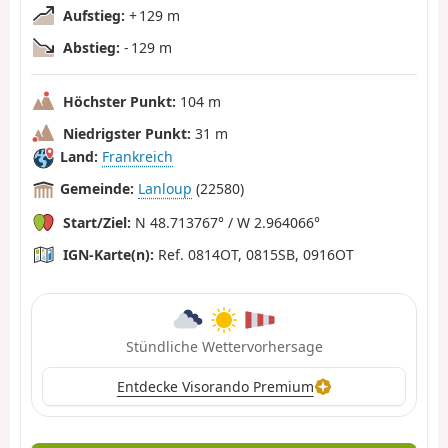
Aufstieg:
+ 129 m
Abstieg:
- 129 m
Höchster Punkt:
104 m
Niedrigster Punkt:
31 m
Land:
Frankreich
Gemeinde:
Lanloup
(22580)
Start/Ziel:
N 48.713767° / W 2.964066°
IGN-Karte(n):
Ref. 0814OT, 0815SB, 0916OT
Stündliche Wettervorhersage
Entdecke Visorando Premium