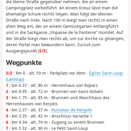
die kleine Straße gegenüber nehmen, die an einem
Campingplatz vorbeiführt. An einem Kreuz lässt man die
ehemalige Schule rechts liegen. Man folgt der kleinen
Straße nach links. Nach 100 m biegt man rechts in einen
alten Weg ein, der an einem Gemüsegarten entlangführt
und in die Sackgasse „Impasse de la Fontaine“ mündet. Auf
der Straße biegt man rechts ab, um zur Kirche zu gelangen,
deren Portal man bewundern kann. Zurück zum
Ausgangspunkt (
S/Z
).
Wegpunkte
S/Z
: km 0 - alt. 59 m - Parkplatz vor dem -
Église Saint-Loup
(Lanloup)
1
: km 0.37 - alt. 80 m - Herrenhaus von Roparz
2
: km 0.95 - alt. 72 m - Brunnen von Saint-Golven
3
: km 1.75 - alt. 85 m - Brunnen und Waschhaus des
Herrenhauses von Kerjolis
4
: km 2.37 - alt. 37 m -
Ruisseau de Kergolo
5
: km 3.35 - alt. 42 m - Anschluss Variante 1
6
: km 4.34 - alt. 74 m - Zugang zu einem Brunnen
7
: km 5.32 - alt. 90 m - Le Petit Saint-Loup