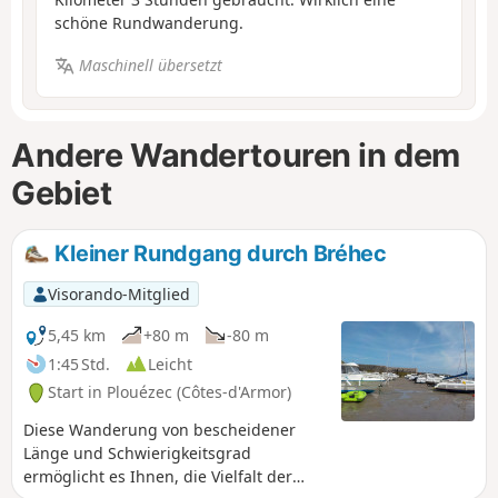
schöne Rundwanderung.
Maschinell übersetzt
Andere Wandertouren in dem
Gebiet
Kleiner Rundgang durch Bréhec
Visorando-Mitglied
5,45 km
+80 m
-80 m
1:45 Std.
Leicht
Start in Plouézec (Côtes-d'Armor)
Diese Wanderung von bescheidener
Länge und Schwierigkeitsgrad
ermöglicht es Ihnen, die Vielfalt der