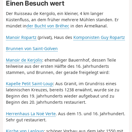
Einen Besuch wert
Der Ruisseau de Kergolo, ein kleiner, 4 km langer
Küstenfluss, an dem früher mehrere Mühlen standen. Er
mündet in
der Bucht von Bréhec
in den Ärmelkanal.
Manoir Ropartz
(privat), Haus des
Komponisten Guy Ropartz
Brunnen von Saint-Golven
Manoir de Kerjolis
: ehemaliger Bauernhof, dessen Teile
teilweise aus der ersten Hälfte des 16. Jahrhunderts
stammen, und Brunnen, der gerade freigelegt wird:
Kapelle Petit Saint-Loup
: Aus Granit, im Grundriss eines
lateinischen Kreuzes, bereits 1238 erwähnt, wurde sie zu
Beginn des 19. Jahrhunderts wieder aufgebaut und zu
Beginn des 20. Jahrhunderts restauriert.
Herrenhaus La Noë Verte
. Aus dem 15. und 16. Jahrhundert.
Sehr gut restauriert.
Kirche von Lanloup
: schöner Vorbau aus dem Jahr 1550 mit