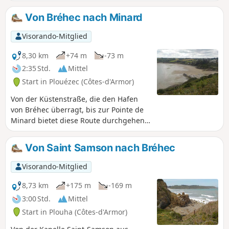
Meereslandschaft und des Hinterlands
des bekannten Ortes Bréhec zu
Von Bréhec nach Minard
genießen. Am Ende eines
Felsvorsprungs über dem Strand
Visorando-Mitglied
erreichen Sie das malerische Städtchen
Lanloup, und anschließend führt Sie ein
8,30 km
+74 m
-73 m
langer, sanft ansteigender Weg zurück
2:35 Std.
Mittel
zum Ausgangspunkt.
Start in Plouézec (Côtes-d'Armor)
Von der Küstenstraße, die den Hafen
von Bréhec überragt, bis zur Pointe de
Minard bietet diese Route durchgehend
einen atemberaubenden Blick auf die
Bucht von Saint-Brieuc. An der Pointe de
Von Saint Samson nach Bréhec
Minard angekommen, eröffnet sich
Ihnen der Blick auf die Bucht von
Visorando-Mitglied
Paimpol mit der Île de Bréhat. Der
Rückweg erfolgt über die Straße ohne
8,73 km
+175 m
-169 m
nennenswerte Höhenunterschiede.
3:00 Std.
Mittel
Start in Plouha (Côtes-d'Armor)