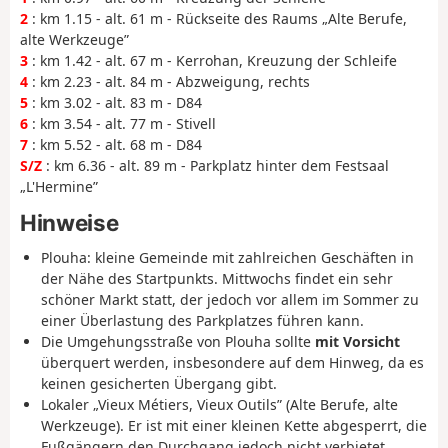
2
: km 1.15 - alt. 61 m - Rückseite des Raums „Alte Berufe,
alte Werkzeuge”
3
: km 1.42 - alt. 67 m - Kerrohan, Kreuzung der Schleife
4
: km 2.23 - alt. 84 m - Abzweigung, rechts
5
: km 3.02 - alt. 83 m - D84
6
: km 3.54 - alt. 77 m - Stivell
7
: km 5.52 - alt. 68 m - D84
S/Z
: km 6.36 - alt. 89 m - Parkplatz hinter dem Festsaal
„L'Hermine”
Hinweise
Plouha: kleine Gemeinde mit zahlreichen Geschäften in
der Nähe des Startpunkts. Mittwochs findet ein sehr
schöner Markt statt, der jedoch vor allem im Sommer zu
einer Überlastung des Parkplatzes führen kann.
Die Umgehungsstraße von Plouha sollte
mit Vorsicht
überquert werden, insbesondere auf dem Hinweg, da es
keinen gesicherten Übergang gibt.
Lokaler „Vieux Métiers, Vieux Outils” (Alte Berufe, alte
Werkzeuge). Er ist mit einer kleinen Kette abgesperrt, die
Fußgängern den Durchgang jedoch nicht verbietet.