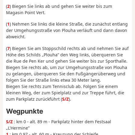
(
2
) Biegen Sie links ab und gehen Sie weiter bis zum
Magasin Point Vert.
(
1
) Nehmen Sie links die kleine Straße, die zunächst entlang
der Umgehungsstraße von Plouha verläuft und dann davon
abweicht.
(
7
) Biegen Sie am Stoppschild rechts ab und nehmen Sie auf
Höhe des Schilds „Plouha” den Weg links, überqueren Sie
die Rue de Pen Ker und gehen Sie weiter bis zur Sporthalle.
Biegen Sie rechts ab, um zur Umgehungsstraße von Plouha
zu gelangen, überqueren Sie den Fußgängerüberweg und
folgen Sie der Straße links etwa 30 Meter lang.
Biegen Sie rechts zum Tennisclub ab. Folgen Sie einem
kleinen Weg, der zum Spielplatz und zur Treppe führt, die
zum Parkplatz zurückführt (
S/Z
).
Wegpunkte
S/Z
: km 0 - alt. 89 m - Parkplatz hinter dem Festsaal
„L'Hermine”
1
: km 0.97 - alt. 60 m - Kreuzung der Schleife