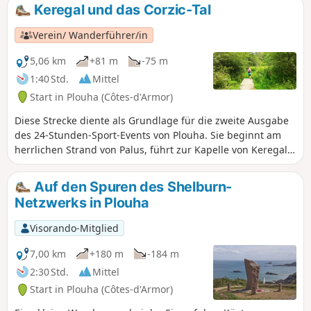
über den man zur Pointe de Plouha gelangt. Von dort aus
Keregal und das Corzic-Tal
hat man einen grandiosen Ausblick. Anschließend geht es
über denGR®34wieder hinunter nach Palus.
Verein/ Wanderführer/in
5,06 km
+81 m
-75 m
1:40 Std.
Mittel
Start in Plouha (Côtes-d'Armor)
Diese Strecke diente als Grundlage für die zweite Ausgabe
des 24-Stunden-Sport-Events von Plouha. Sie beginnt am
herrlichen Strand von Palus, führt zur Kapelle von Keregal
und endet am kleinen Küstenfluss Le Corzic, der uns zurück
zum Meer bringt. Die Strecke verläuft größtenteils im
Auf den Spuren des Shelburn-
Unterholz.
Netzwerks in Plouha
Visorando-Mitglied
7,00 km
+180 m
-184 m
2:30 Std.
Mittel
Start in Plouha (Côtes-d'Armor)