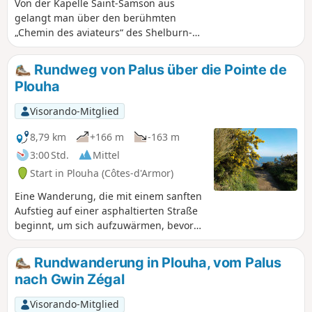
Von der Kapelle Saint-Samson aus
gelangt man über den berühmten
„Chemin des aviateurs“ des Shelburn-
Netzwerks zum Strand von Brehec.
Rundweg von Palus über die Pointe de
Plouha
Visorando-Mitglied
8,79 km
+166 m
-163 m
3:00 Std.
Mittel
Start in Plouha (Côtes-d'Armor)
Eine Wanderung, die mit einem sanften
Aufstieg auf einer asphaltierten Straße
beginnt, um sich aufzuwärmen, bevor
man dem GR®34 folgt, der etwas
unebener ist. Auf dem letzten Drittel
Rundwanderung in Plouha, vom Palus
der Wanderung können Sie einen
nach Gwin Zégal
atemberaubenden Blick auf das Meer
genießen, wenn Sie an der Pointe de
Visorando-Mitglied