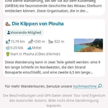
Eine kleine Wanderung, bei der Sie auf dem Küstenweg
(GR®34) die faszinierende Geschichte des Réseau Shelburn
entdecken können. Diese Organisation, die in der
Bevölkerung von Plouhatin verwurzelt war, ermöglichte
1944 144 Menschen die Flucht nach England. Sie wandeln
Die Klippen von Plouha
auf den Spuren der Flieger, die in den dunklen Nächten der
Besatzungszeit unterwegs waren.
Visorando-Mitglied
15,79 km
+330 m
-322 m
5:25 Std.
Mittel
Start in Plouha (Côtes-d'Armor)
Diese Wanderung kann in zwei Teile geteilt werden: eine 9
km lange Schleife im Nordwesten, die den Strand
Bonaparte einschließt, und eine zweite 6,5 km lange
Schleife im Süden, die es ermöglicht, die Pointe de Plouha
zu bewundern. Beide Schleifen führen entlang der Küste
Für mehr Wandertouren, benutze unsere
Suchmaschine
.
auf dem GR®34. Es gibt Steigungen und Abstiege, die für
wenig erfahrene Wanderer manchmal schwierig sind.
Die Beschreibungen und GPX-Daten dieser Tour sind Eigentum
des Autors/der Autorin. Bitte nicht ohne Genehmigung
kopieren.