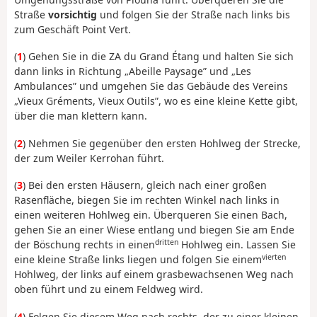
Straße
vorsichtig
und folgen Sie der Straße nach links bis
zum Geschäft Point Vert.
(
1
) Gehen Sie in die ZA du Grand Étang und halten Sie sich
dann links in Richtung „Abeille Paysage” und „Les
Ambulances” und umgehen Sie das Gebäude des Vereins
„Vieux Gréments, Vieux Outils”, wo es eine kleine Kette gibt,
über die man klettern kann.
(
2
) Nehmen Sie gegenüber den ersten Hohlweg der Strecke,
der zum Weiler Kerrohan führt.
(
3
) Bei den ersten Häusern, gleich nach einer großen
Rasenfläche, biegen Sie im rechten Winkel nach links in
einen weiteren Hohlweg ein. Überqueren Sie einen Bach,
gehen Sie an einer Wiese entlang und biegen Sie am Ende
dritten
der Böschung rechts in einen
Hohlweg ein. Lassen Sie
vierten
eine kleine Straße links liegen und folgen Sie einem
Hohlweg, der links auf einem grasbewachsenen Weg nach
oben führt und zu einem Feldweg wird.
(
4
) Folgen Sie diesem Weg nach rechts, der zu einer kleinen