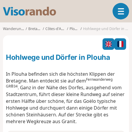
V
T
i
o
s
g
o
Wanderungen
Bretagne
Côtes-d'Armor
Plouha
Hohlwege und Dörfer in Plouha
g
r
l
a
e
n
n
d
Hohlwege und Dörfer in Plouha
a
o
v
i
In Plouha befinden sich die höchsten Klippen der
g
Fernwanderweg
Bretagne. Man entdeckt sie auf dem
a
GR®34
. Ganz in der Nähe des Dorfes, ausgehend vom
t
Stadtzentrum, führt dieser kleine Rundweg auf seiner
i
o
ersten Hälfte über schöne, für das Goëlo typische
n
Hohlwege und durchquert dann einige Dörfer mit
schönen Steinhäusern. Auf der Strecke gibt es
mehrere Wegkreuze aus Granit.