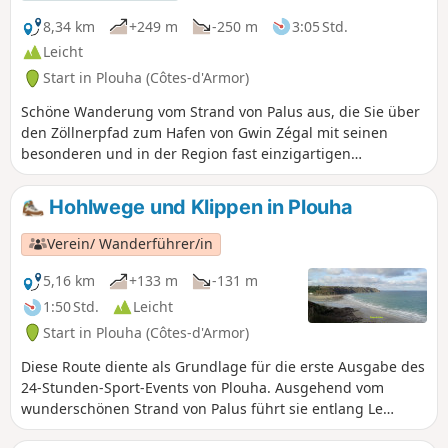
Plouha (höchste Klippe der Bretagne)
vorbeikommen. Wie jede
8,34 km
+249 m
-250 m
3:05 Std.
Rundwanderung kann auch diese in
Leicht
umgekehrter Richtung zurückgelegt
Start in Plouha (Côtes-d'Armor)
werden, um den als problematisch
empfundenen Abstieg über die Treppe
Schöne Wanderung vom Strand von Palus aus, die Sie über
zu vermeiden. In diesem Fall ist jedoch
den Zöllnerpfad zum Hafen von Gwin Zégal mit seinen
eine größere Anstrengung erforderlich.
besonderen und in der Region fast einzigartigen
Anlegepfählen führt. Der Weg über die Pointe de Plouha
und Le Pommier bietet Ihnen herrliche Ausblicke auf die
Hohlwege und Klippen in Plouha
Küste und die höchsten Küstenklippen der Bretagne. Der
Rückweg führt über Landstraßen durch verschiedene
Verein/ Wanderführer/in
typische Weiler und schöne Waldwege.
5,16 km
+133 m
-131 m
1:50 Std.
Leicht
Start in Plouha (Côtes-d'Armor)
Diese Route diente als Grundlage für die erste Ausgabe des
24-Stunden-Sport-Events von Plouha. Ausgehend vom
wunderschönen Strand von Palus führt sie entlang Le
Corzic und steigt dann sanft über einen alten Hohlweg an,