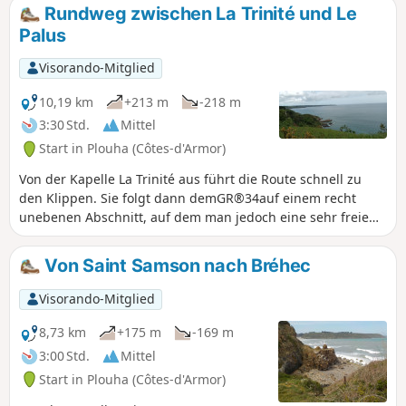
Rundweg zwischen La Trinité und Le
Palus
Visorando-Mitglied
10,19 km
+213 m
-218 m
3:30 Std.
Mittel
Start in Plouha (Côtes-d'Armor)
Von der Kapelle La Trinité aus führt die Route schnell zu
den Klippen. Sie folgt dann demGR®34auf einem recht
unebenen Abschnitt, auf dem man jedoch eine sehr freie
Aussicht (von Bréhat bis Saint-Quay) hat und an dem es
zahlreiche Möglichkeiten für Zwischenstopps gibt. Am
Von Saint Samson nach Bréhec
tiefsten Punkt liegen die Strände von Port Moguer und Gwin
zegal, die sehr beliebt sind. Man verlässt denGR®34, bevor
Visorando-Mitglied
man den Strand von Palus erreicht, und alte Hohlwege
führen zurück zu kleinen Straßen, die durch schöne
8,73 km
+175 m
-169 m
„Dörfer” führen, um zum Ausgangspunkt zurückzukehren.
3:00 Std.
Mittel
Start in Plouha (Côtes-d'Armor)