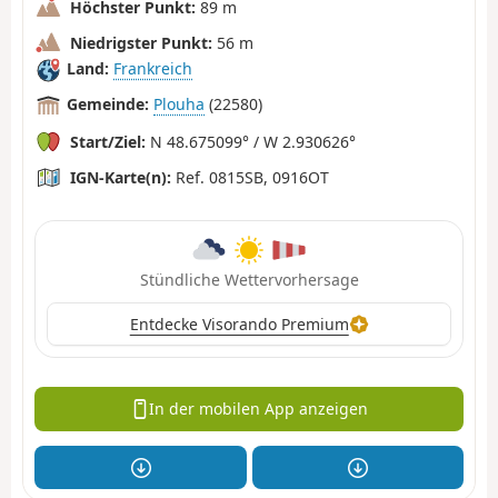
Höchster Punkt:
89 m
Niedrigster Punkt:
56 m
Land:
Frankreich
Gemeinde:
Plouha
(22580)
Start/Ziel:
N 48.675099° / W 2.930626°
IGN-Karte(n):
Ref. 0815SB, 0916OT
Stündliche Wettervorhersage
Entdecke Visorando Premium
In der mobilen App anzeigen