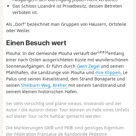
Das Schloss Lizandré ist Privatbesitz, dessen Betreten
verboten ist.
Als „Dorf” bezeichnet man Gruppen von Häusern, Ortsteile
oder Weiler.
Einen Besuch wert
GR®34
Plouha: In der Gemeinde Plouha verläuft der
entlang
einer nach Osten ausgerichteten Küste mit wunderschönen
Sonnenaufgängen. Er führt durch
Gwin Zegal
und seinen
Pfahlhafen, die Landzunge von Plouha und
ihre Klippen
, Le
Palus und seinen Kieselstrand, den Strand Bonaparte und
seinen
Shelburn-Weg
,
Brehec
mit seinem Sandstrand und
seinem kleinen historischen Hafen.
Sei stets vorsichtig und plane voraus. Visorando und der
Autor / die Autorin dieser Tour können im Falle eines Unfalls
auf dieser Tour nicht haftbar gemacht werden.
Die Markierungen GR® und PR® sind geistiges Eigentum
der Fédération Française de Randonnée Pédestre