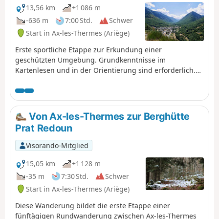
13,56 km
+1 086 m
-636 m
7:00 Std.
Schwer
Start in Ax-les-Thermes (Ariège)
Erste sportliche Etappe zur Erkundung einer
geschützten Umgebung. Grundkenntnisse im
Kartenlesen und in der Orientierung sind erforderlich.
Die GPX-Route auf Visorando oder einem GPS-Gerät ist zu
Beginn und an den zahlreichen Abzweigungen sehr
hilfreich. Bei Bedarf ist es durchaus möglich, die Strecke
zu verkürzen: siehe praktische Informationen.
Von Ax-les-Thermes zur Berghütte
Prat Redoun
Visorando-Mitglied
15,05 km
+1 128 m
-35 m
7:30 Std.
Schwer
Start in Ax-les-Thermes (Ariège)
Diese Wanderung bildet die erste Etappe einer
fünftägigen Rundwanderung zwischen Ax-les-Thermes