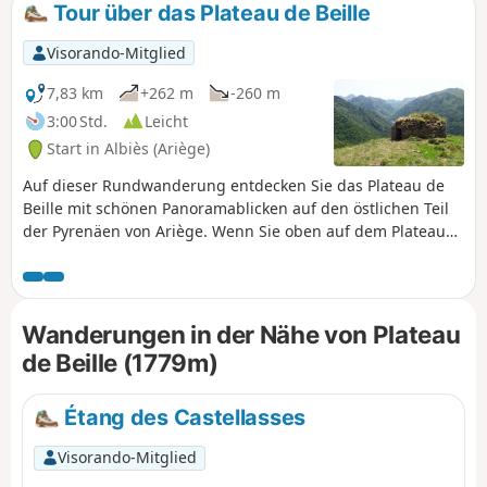
Tour über das Plateau de Beille
Visorando-Mitglied
7,83 km
+262 m
-260 m
3:00 Std.
Leicht
Start in Albiès (Ariège)
Auf dieser Rundwanderung entdecken Sie das Plateau de
Beille mit schönen Panoramablicken auf den östlichen Teil
der Pyrenäen von Ariège. Wenn Sie oben auf dem Plateau
ankommen, können Sie einige Herden auf der
Sommerweide antreffen (Ziegen, Kühe oder Mérens-
Pferde).
Wanderungen in der Nähe von Plateau
de Beille (1779m)
Étang des Castellasses
Visorando-Mitglied