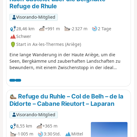
und anspruchsvoll, da sie durch Geröllfelder führt. Seien
Refuge de Rhule
Sie vorsichtig beim Abstieg vom Col de Lhasse, der sehr
steil ist (aber der GR® ist gut markiert).
Visorando-Mitglied
28,46 km
+991 m
-2 327 m
2 Tage
Schwer
Start in Ax-les-Thermes (Ariège)
Eine lange Wanderung in der Haute Ariège, um die
Seen, Bergkämme und zauberhaften Landschaften zu
bewundern, mit einem Zwischenstopp in der ideal
gelegenen Berghütte Refuge de Rulhe, wo Sie die
Gelegenheit haben, den lokalen Rataf' zu probieren. Am
zweiten Tag können Sie das gesamte Gebiet von den
Bergkämmen aus bewundern.
Refuge du Ruhle – Col de Belh – de la
Didorte – Cabane Rieutort – Laparan
Visorando-Mitglied
8,55 km
+365 m
-1 005 m
3:30 Std.
Mittel