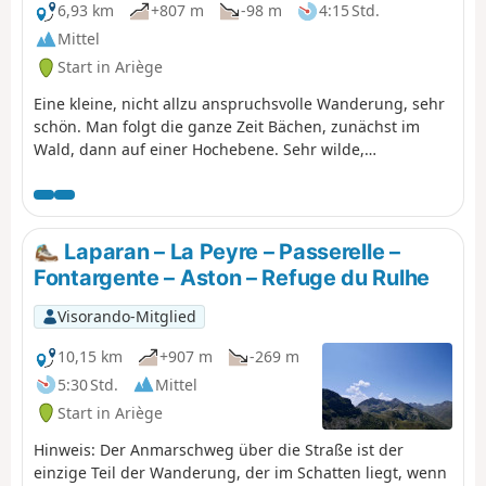
6,93 km
+807 m
-98 m
4:15 Std.
Mittel
Start in Ariège
Eine kleine, nicht allzu anspruchsvolle Wanderung, sehr
schön. Man folgt die ganze Zeit Bächen, zunächst im
Wald, dann auf einer Hochebene. Sehr wilde,
naturbelassene Atmosphäre. Unzählige Plätze, ideal zum
Zelten, mit Bäumen in Hülle und Fülle, majestätischen
Felsen und einem wasserreichen, aber ruhigen Fluss.
Sehr guter Bestand an Bachforellen im Fluss. Auch der
Laparan – La Peyre – Passerelle –
See ist voller Fische, darunter große Bachforellen und
Fontargente – Aston – Refuge du Rulhe
Regenbogenforellen, die eventuell die Gaumen der
Feinschmecker erfreuen könnten.
Visorando-Mitglied
10,15 km
+907 m
-269 m
5:30 Std.
Mittel
Start in Ariège
Hinweis: Der Anmarschweg über die Straße ist der
einzige Teil der Wanderung, der im Schatten liegt, wenn