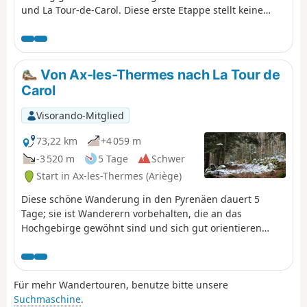
und La Tour-de-Carol. Diese erste Etappe stellt keine
Schwierigkeit dar, außer bei schlechten
Wetterbedingungen. Der Start befindet sich am Bahnhof
von Ax, von wo aus man zunächst der Straße folgt und
dann einen sehr schönen Weg nimmt, der in die Berge
Von Ax-les-Thermes nach La Tour de
hinaufführt, um schließlich eine zwar unbewachte, aber
Carol
sehr komfortable Berghütte zu erreichen. Diese
Wanderung ist Wanderern vorbehalten, die an das
Visorando-Mitglied
Hochgebirge gewöhnt sind und sich gut orientieren
können.
73,22 km
+4 059 m
-3 520 m
5 Tage
Schwer
Start in Ax-les-Thermes (Ariège)
Diese schöne Wanderung in den Pyrenäen dauert 5
Tage; sie ist Wanderern vorbehalten, die an das
Hochgebirge gewöhnt sind und sich gut orientieren
können. Sie weist keine größeren Schwierigkeiten auf,
alles ist „auf Kuhpfaden“ zu bewältigen, aber man muss
sich im Hochgebirge sicher fühlen. Das Prinzip dieser
Für mehr Wandertouren, benutze bitte unsere
Wanderung besteht darin, von einem Bahnhof zu einem
Suchmaschine
.
anderen zu gelangen und so eine Rundwanderung zu