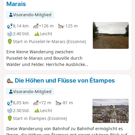
Marais
Visorando-Mitglied
8,14 km
+126 m
-125 m
2:40 Std.
Leicht
Start in Puiselet-le-Marais (Essonne)
Eine kleine Wanderung zwischen
Puiselet-le-Marais und Bouville durch
Wälder und Felder. Herrliche Ausblicke
auf die Landschaft der Süd-Essonne.
Die Höhen und Flüsse von Étampes
Visorando-Mitglied
8,05 km
+72 m
-81 m
2:30 Std.
Leicht
Start in Étampes (Essonne)
Diese Wanderung von Bahnhof zu Bahnhof ermöglicht es
Ihnen, die Höhen von Étampes mit einem schönen Blick auf