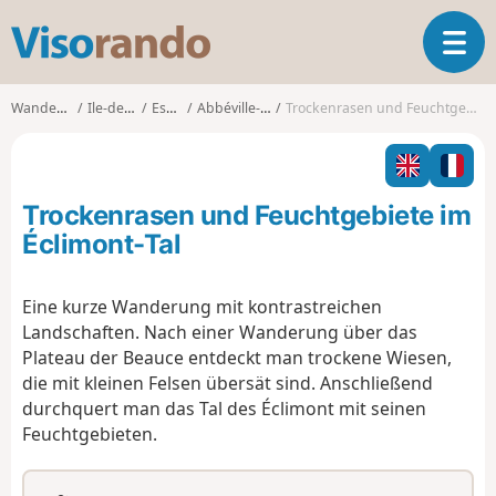
V
T
i
o
s
g
o
Wanderungen
Ile-de-France
Essonne
Abbéville-la-Rivière
Trockenrasen und Feuchtgebiete im Éclimont-Tal
g
r
l
a
e
n
n
d
Trockenrasen und Feuchtgebiete im
a
o
v
Éclimont-Tal
i
g
Eine kurze Wanderung mit kontrastreichen
a
Landschaften. Nach einer Wanderung über das
t
i
Plateau der Beauce entdeckt man trockene Wiesen,
o
die mit kleinen Felsen übersät sind. Anschließend
n
durchquert man das Tal des Éclimont mit seinen
Feuchtgebieten.