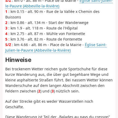
S/Z
: km 0 - alt. 86 m - Place de la Mairie -
Église Saint-Julien-
le-Pauvre (Abbeville-la-Rivière)
1
: km 0.15 - alt. 90 m - Rue de la Vallée x Chemin des
Buissons
2
: km 0.86 - alt. 134 m - Start der Wanderwege
3
: km 1.9 - alt. 118 m - Route de l'Hôpital
4
: km 2.75 - alt. 87 m - Mühle von Fontenette
5
: km 3.76 - alt. 82 m - Route de Fontenette
S/Z
: km 4.66 - alt. 86 m - Place de la Mairie -
Église Saint-
Julien-le-Pauvre (Abbeville-la-Rivière)
Hinweise
Bei trockenem Wetter reichen gute Sportschuhe für diese
kurze Wanderung aus, die über gut begehbare Wege und
kleine asphaltierte Straßen führt. Bei nassem Wetter können
Wanderschuhe auf dem langen Abschnitt zwischen den
Feldern zwischen (
2
) und (
3
) nützlich sein.
Auf der Strecke gibt es weder Wasserstellen noch
Geschäfte.
Diese Wanderung ist Teil der „Balades au pays du cresson”