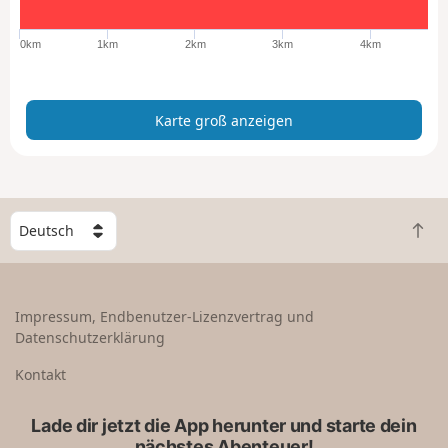
o
ß
0km
1km
2km
3km
4km
a
n
z
Karte groß anzeigen
e
i
g
e
n
W
Z
ä
u
h
r
l
ü
e
Impressum, Endbenutzer-Lizenzvertrag und
c
e
Datenschutzerklärung
k
i
n
n
Kontakt
a
L
c
a
Lade dir jetzt die App herunter und starte dein
h
n
nächstes Abenteuer!