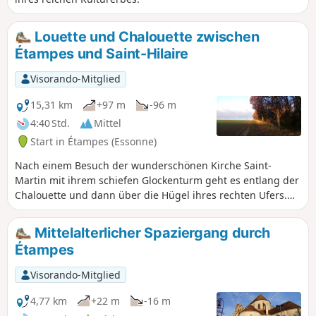
Louette und Chalouette zwischen
Étampes und Saint-Hilaire
Visorando-Mitglied
15,31 km
+97 m
-96 m
4:40 Std.
Mittel
Start in Étampes (Essonne)
Nach einem Besuch der wunderschönen Kirche Saint-
Martin mit ihrem schiefen Glockenturm geht es entlang der
Chalouette und dann über die Hügel ihres rechten Ufers.
Die Durchquerung der Dörfer Chalo-Saint-Mars und Saint-
Hilaire bietet schöne Einblicke in das kulturelle Erbe. Der
Mittelalterlicher Spaziergang durch
Rückweg verläuft hauptsächlich auf einem Radweg in der
Étampes
Nähe der Louette.
Visorando-Mitglied
4,77 km
+22 m
-16 m