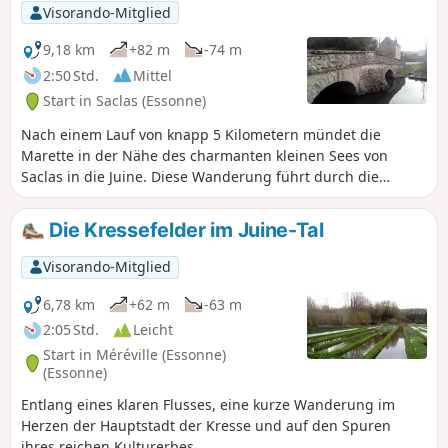
Visorando-Mitglied
9,18 km
+82 m
-74 m
2:50 Std.
Mittel
Start in Saclas (Essonne)
Nach einem Lauf von knapp 5 Kilometern mündet die
Marette in der Nähe des charmanten kleinen Sees von
Saclas in die Juine. Diese Wanderung führt durch die
bewaldeten Täler dieser beiden Flüsse und über das sie
überragende Ackerland.
Die Kressefelder im Juine-Tal
Visorando-Mitglied
6,78 km
+62 m
-63 m
2:05 Std.
Leicht
Start in Méréville (Essonne)
(Essonne)
Entlang eines klaren Flusses, eine kurze Wanderung im
Herzen der Hauptstadt der Kresse und auf den Spuren
ihres reichen Kulturerbes.