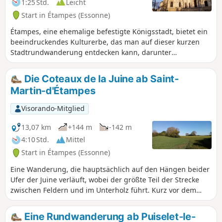
1:25 Std.
Leicht
Start in Étampes (Essonne)
Étampes, eine ehemalige befestigte Königsstadt, bietet ein
beeindruckendes Kulturerbe, das man auf dieser kurzen
Stadtrundwanderung entdecken kann, darunter
insbesondere vier wunderschöne gotische Kirchen,
darunter die Kirche Saint-Martin mit ihrem schiefen
Die Coteaux de la Juine ab Saint-
Glockenturm, der an den Schiefen Turm von Pisa erinnert.
Martin-d'Étampes
Visorando-Mitglied
13,07 km
+144 m
-142 m
4:10 Std.
Mittel
Start in Étampes (Essonne)
Eine Wanderung, die hauptsächlich auf den Hängen beider
Ufer der Juine verläuft, wobei der größte Teil der Strecke
zwischen Feldern und im Unterholz führt. Kurz vor dem
Ende wandert man gemächlich im Schatten entlang der
Juine und des Juineteau.
Eine Rundwanderung ab Puiselet-le-