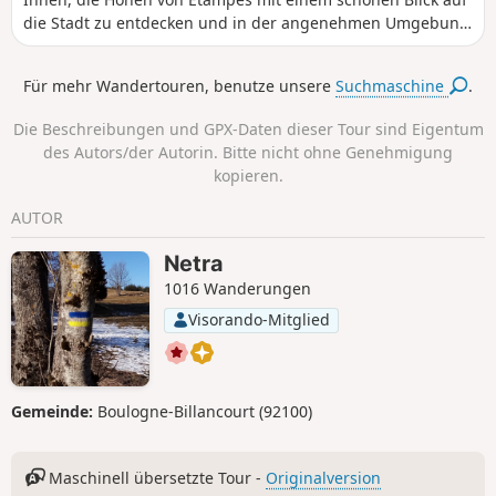
die Stadt zu entdecken und in der angenehmen Umgebung
der Täler der Louette und der Chalouette zu wandern. Sie
können diese Wanderung fortsetzen, indem Sie zum
Für mehr Wandertouren, benutze unsere
Suchmaschine
.
Ausgangsbahnhof zurückkehren (1,8 km weiter) und die
Gelegenheit nutzen, diese kleine Stadt zu besuchen, die es
Die Beschreibungen und GPX-Daten dieser Tour sind Eigentum
verdient hat.
des Autors/der Autorin. Bitte nicht ohne Genehmigung
kopieren.
AUTOR
Netra
1016 Wanderungen
Visorando-Mitglied
Gemeinde:
Boulogne-Billancourt (92100)
Maschinell übersetzte Tour -
Originalversion