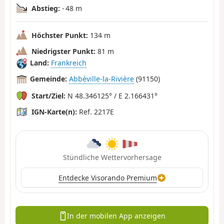
Abstieg:
- 48 m
Höchster Punkt:
134 m
Niedrigster Punkt:
81 m
Land:
Frankreich
Gemeinde:
Abbéville-la-Rivière
(91150)
Start/Ziel:
N 48.346125° / E 2.166431°
IGN-Karte(n):
Ref. 2217E
Stündliche Wettervorhersage
Entdecke Visorando Premium
In der mobilen App anzeigen