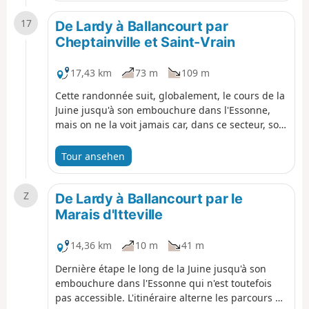
17
De Lardy à Ballancourt par
Cheptainville et Saint-Vrain
17,43 km
73 m
109 m
Cette randonnée suit, globalement, le cours de la
Juine jusqu'à son embouchure dans l'Essonne,
mais on ne la voit jamais car, dans ce secteur, son
accès est difficile. L'itinéraire, retenu ici, alterne
les traversées des forêts de Cheptainville de
Tour ansehen
Saint-Vrain, les chemins entre les champs et les
parcours en secteur urbanisé. L'obélisque de
Z
Saint-Vrain, en lisière de forêt, constitue une
De Lardy à Ballancourt par le
curiosité.
Marais d'Itteville
14,36 km
10 m
41 m
Dernière étape le long de la Juine jusqu'à son
embouchure dans l'Essonne qui n'est toutefois
pas accessible. L'itinéraire alterne les parcours en