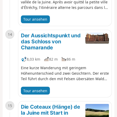
vallée de la Juine. Après avoir quitté la petite ville
d'Étréchy, l'itinéraire alterne les parcours dans les
bois et entre les champs. En chemin, un site
géologique sablonneux, un petit rocher à cavité
Tour ansehen
naturelle et un dolmen.
14
Der Aussichtspunkt und
das Schloss von
Chamarande
8,03 km
82 m
86 m
Eine kurze Wanderung mit geringem
Höhenunterschied und zwei Gesichtern. Der erste
Teil führt durch den mit Felsen übersäten Wald
von Bevéldère. Der Aussichtspunkt bietet einen
weiten Blick über das Tal. Der zweite Teil führt
Tour ansehen
durch die Domaine de Chamarande mit ihrem
Schloss im Stil Ludwigs XIII. und ihren
15
zahlreichen Kanälen und Wasserflächen.
Die Coteaux (Hänge) de
la Juine mit Start in