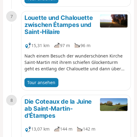
autres éléments de patrimoine sont au rendez-
vous.
7
Louette und Chalouette
zwischen Étampes und
Saint-Hilaire
15,31 km
97 m
96 m
Nach einem Besuch der wunderschönen Kirche
Saint-Martin mit ihrem schiefen Glockenturm
geht es entlang der Chalouette und dann über
die Hügel ihres rechten Ufers. Die Durchquerung
der Dörfer Chalo-Saint-Mars und Saint-Hilaire
Tour ansehen
bietet schöne Einblicke in das kulturelle Erbe. Der
Rückweg verläuft hauptsächlich auf einem
8
Radweg in der Nähe der Louette.
Die Coteaux de la Juine
ab Saint-Martin-
d'Étampes
13,07 km
144 m
142 m