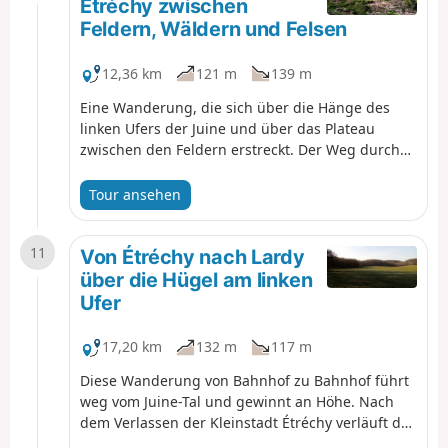
Étréchy zwischen
Feldern, Wäldern und Felsen
12,36 km
121 m
139 m
Eine Wanderung, die sich über die Hänge des
linken Ufers der Juine und über das Plateau
zwischen den Feldern erstreckt. Der Weg durch
den Wald von Étréchy zwischen den Felsblöcken
ist sehr angenehm.
Tour ansehen
11
Von Étréchy nach Lardy
über die Hügel am linken
Ufer
17,20 km
132 m
117 m
Diese Wanderung von Bahnhof zu Bahnhof führt
weg vom Juine-Tal und gewinnt an Höhe. Nach
dem Verlassen der Kleinstadt Étréchy verläuft der
erste Teil der Wanderung hauptsächlich zwischen