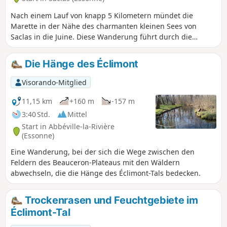
Nach einem Lauf von knapp 5 Kilometern mündet die
Marette in der Nähe des charmanten kleinen Sees von
Saclas in die Juine. Diese Wanderung führt durch die
bewaldeten Täler dieser beiden Flüsse und über das sie
überragende Ackerland.
Die Hänge des Éclimont
Visorando-Mitglied
11,15 km
+160 m
-157 m
3:40 Std.
Mittel
Start in Abbéville-la-Rivière
(Essonne)
Eine Wanderung, bei der sich die Wege zwischen den
Feldern des Beauceron-Plateaus mit den Wäldern
abwechseln, die die Hänge des Éclimont-Tals bedecken.
Trockenrasen und Feuchtgebiete im
Éclimont-Tal