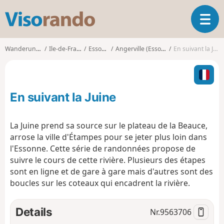
V
T
i
o
s
g
o
Wanderungen
Ile-de-France
Essonne
Angerville (Essonne)
En suivant la Juine
g
r
l
a
e
n
n
d
En suivant la Juine
a
o
v
i
La Juine prend sa source sur le plateau de la Beauce,
g
arrose la ville d'Étampes pour se jeter plus loin dans
a
l'Essonne. Cette série de randonnées propose de
t
suivre le cours de cette rivière. Plusieurs des étapes
i
o
sont en ligne et de gare à gare mais d'autres sont des
n
boucles sur les coteaux qui encadrent la rivière.
Details
Nr.
9563706