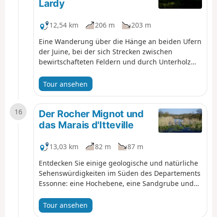
Lardy
12,54 km
206 m
203 m
Eine Wanderung über die Hänge an beiden Ufern
der Juine, bei der sich Strecken zwischen
bewirtschafteten Feldern und durch Unterholz
abwechseln. Unterwegs gibt es ein reiches
Kulturerbe zu entdecken: Dolmen, Schloss, alte
Tour ansehen
Mühle, Bauernhöfe, schöne Häuser, ...
16
Der Rocher Mignot und
das Marais d'Itteville
13,03 km
82 m
87 m
Entdecken Sie einige geologische und natürliche
Sehenswürdigkeiten im Süden des Departements
Essonne: eine Hochebene, eine Sandgrube und
ein ausgedehntes Sumpfgebiet, das zahlreichen
Vögeln Lebensraum bietet. Eine Wanderung, die
Tour ansehen
abwechselnd durch Unterholz und Felder führt.