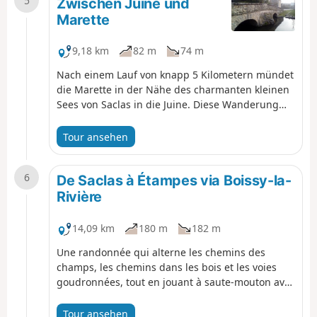
5
Zwischen Juine und
Marette
9,18 km
82 m
74 m
Nach einem Lauf von knapp 5 Kilometern mündet
die Marette in der Nähe des charmanten kleinen
Sees von Saclas in die Juine. Diese Wanderung
führt durch die bewaldeten Täler dieser beiden
Flüsse und über das sie überragende Ackerland.
Tour ansehen
6
De Saclas à Étampes via Boissy-la-
Rivière
14,09 km
180 m
182 m
Une randonnée qui alterne les chemins des
champs, les chemins dans les bois et les voies
goudronnées, tout en jouant à saute-mouton avec
une ancienne voie ferrée désaffectée. Une église
romane, un château, un vieux pont et quelques
Tour ansehen