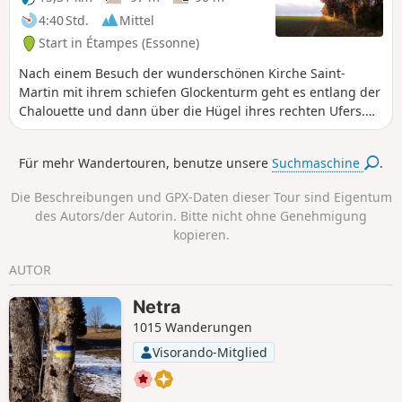
4:40 Std.
Mittel
Start in Étampes (Essonne)
Nach einem Besuch der wunderschönen Kirche Saint-
Martin mit ihrem schiefen Glockenturm geht es entlang der
Chalouette und dann über die Hügel ihres rechten Ufers.
Die Durchquerung der Dörfer Chalo-Saint-Mars und Saint-
Hilaire bietet schöne Einblicke in das kulturelle Erbe. Der
Für mehr Wandertouren, benutze unsere
Suchmaschine
.
Rückweg verläuft hauptsächlich auf einem Radweg in der
Nähe der Louette.
Die Beschreibungen und GPX-Daten dieser Tour sind Eigentum
des Autors/der Autorin. Bitte nicht ohne Genehmigung
kopieren.
AUTOR
Netra
1015 Wanderungen
Visorando-Mitglied