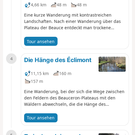
4,66 km
48 m
48 m
Eine kurze Wanderung mit kontrastreichen
Landschaften. Nach einer Wanderung über das
Plateau der Beauce entdeckt man trockene
Wiesen, die mit kleinen Felsen übersät sind.
Anschließend durchquert man das Tal des
Tour ansehen
Éclimont mit seinen Feuchtgebieten.
4
Die Hänge des Éclimont
11,15 km
160 m
157 m
Eine Wanderung, bei der sich die Wege zwischen
den Feldern des Beauceron-Plateaus mit den
Wäldern abwechseln, die die Hänge des
Éclimont-Tals bedecken.
Tour ansehen