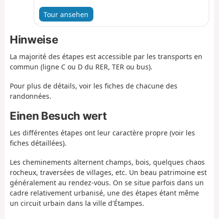
secteur urbanisé et entre champs et bois. Le
Marais d'Itteville, avec ses étangs, ses roselières
Tour ansehen
et ses observatoires à oiseaux, constitue le point
d'orgue de cette randonnée.
Hinweise
La majorité des étapes est accessible par les transports en
commun (ligne C ou D du RER, TER ou bus).
Pour plus de détails, voir les fiches de chacune des
randonnées.
Einen Besuch wert
Les différentes étapes ont leur caractère propre (voir les
fiches détaillées).
Les cheminements alternent champs, bois, quelques chaos
rocheux, traversées de villages, etc. Un beau patrimoine est
généralement au rendez-vous. On se situe parfois dans un
cadre relativement urbanisé, une des étapes étant même
un circuit urbain dans la ville d'Étampes.