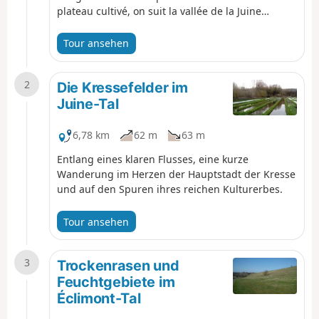
plateau cultivé, on suit la vallée de la Juine
agrémentée par de nombreuses cressonnières.
Après Méréville, le parcours est forestier puis à
Tour ansehen
travers des villages-rues.
2
Die Kressefelder im
Juine-Tal
6,78 km
62 m
63 m
Entlang eines klaren Flusses, eine kurze
Wanderung im Herzen der Hauptstadt der Kresse
und auf den Spuren ihres reichen Kulturerbes.
Tour ansehen
3
Trockenrasen und
Feuchtgebiete im
Éclimont-Tal