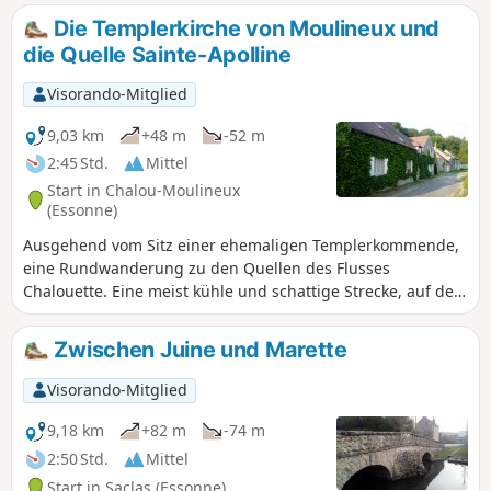
Die Templerkirche von Moulineux und
die Quelle Sainte-Apolline
Visorando-Mitglied
9,03 km
+48 m
-52 m
2:45 Std.
Mittel
Start in Chalou-Moulineux
(Essonne)
Ausgehend vom Sitz einer ehemaligen Templerkommende,
eine Rundwanderung zu den Quellen des Flusses
Chalouette. Eine meist kühle und schattige Strecke, auf der
Sie ein reiches Kulturerbe entdecken können.
Zwischen Juine und Marette
Visorando-Mitglied
9,18 km
+82 m
-74 m
2:50 Std.
Mittel
Start in Saclas (Essonne)