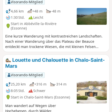
Visorando-Mitglied
4,66 km
+48 m
-48 m
1:30 Std.
Leicht
Start in Abbéville-la-Rivière
(Essonne)
Eine kurze Wanderung mit kontrastreichen Landschaften.
Nach einer Wanderung über das Plateau der Beauce
entdeckt man trockene Wiesen, die mit kleinen Felsen
übersät sind. Anschließend durchquert man das Tal des
Éclimont mit seinen Feuchtgebieten.
Louette und Chalouette in Chalo-Saint-
Mars
Visorando-Mitglied
25,20 km
+316 m
-314 m
8:05 Std.
Schwer
Start in Chalo-Saint-Mars (Essonne)
Man wandert auf Wegen über
Hochebenen, durch Wälder,