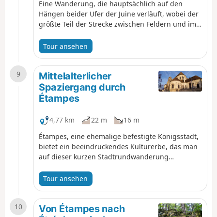
Eine Wanderung, die hauptsächlich auf den
Hängen beider Ufer der Juine verläuft, wobei der
größte Teil der Strecke zwischen Feldern und im
Unterholz führt. Kurz vor dem Ende wandert man
gemächlich im Schatten entlang der Juine und
Tour ansehen
des Juineteau.
9
Mittelalterlicher
Spaziergang durch
Étampes
4,77 km
22 m
16 m
Étampes, eine ehemalige befestigte Königsstadt,
bietet ein beeindruckendes Kulturerbe, das man
auf dieser kurzen Stadtrundwanderung
entdecken kann, darunter insbesondere vier
wunderschöne gotische Kirchen, darunter die
Tour ansehen
Kirche Saint-Martin mit ihrem schiefen
Glockenturm, der an den Schiefen Turm von Pisa
10
erinnert.
Von Étampes nach