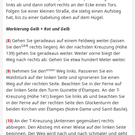
links ab und dann sofort rechts an der Ecke eines Tors.
Folgen Sie einer kleinen Straße, die stetig einen Aufstieg
hat, bis zu einer Gabelung oben auf dem Hügel.
Markierung Gelb + Rot und Gelb
(
8
) Gehen Sie geradeaus auf einem Feldweg weiter (lassen
GR®
Sie den
rechts liegen). An der nächsten Kreuzung (Höhe
139) gehen Sie geradeaus weiter. Weiter vorne biegt der
Weg nach rechts ab: Gehen Sie etwa hundert Meter weiter.
ersten
(
9
) Nehmen Sie den
Weg links. Passieren Sie ein
Waldstück auf der linken Seite und ignorieren Sie einen
Weg auf der rechten Seite. Beachten Sie in der Ferne auf
der linken Seite den Turm Guinette d'Étampes. An der T-
Kreuzung (Höhe 141) biegen Sie links ab und beachten Sie
in der Ferne auf der rechten Seite den Glockenturm der
beiden Kirchen von Étampes (Notre-Dame und Saint-Basile).
(
10
) An der T-Kreuzung (Antennen gegenüber) rechts
abbiegen. Den Abstieg mit einer Wiese auf der linken Seite
beginnen. Der Weg wird nach und nach schmaler und geht