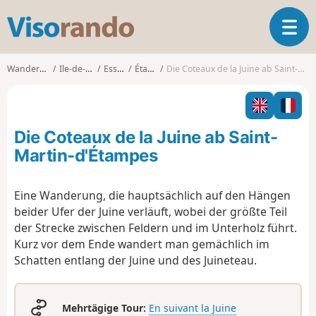
V
T
i
o
s
g
o
Wanderungen
Ile-de-France
Essonne
Étampes
Die Coteaux de la Juine ab Saint-Martin-d'Étampes
g
r
l
a
e
n
n
d
Die Coteaux de la Juine ab Saint-
a
o
v
Martin-d'Étampes
i
g
Eine Wanderung, die hauptsächlich auf den Hängen
a
beider Ufer der Juine verläuft, wobei der größte Teil
t
i
der Strecke zwischen Feldern und im Unterholz führt.
o
Kurz vor dem Ende wandert man gemächlich im
n
Schatten entlang der Juine und des Juineteau.
Mehrtägige Tour:
En suivant la Juine