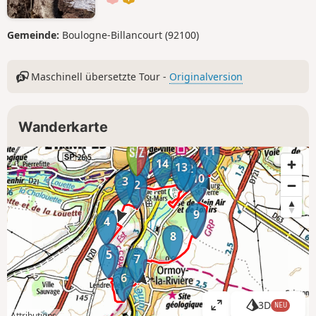
Gemeinde:
Boulogne-Billancourt (92100)
Maschinell übersetzte Tour -
Originalversion
Wanderkarte
11
1
14
13
12
10
3
2
9
4
8
5
7
6
3D
NEU
K
Attributions