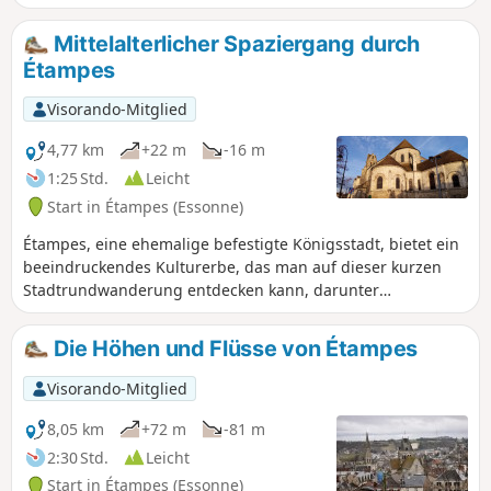
Die Durchquerung der Dörfer Chalo-Saint-Mars und Saint-
Hilaire bietet schöne Einblicke in das kulturelle Erbe. Der
Mittelalterlicher Spaziergang durch
Rückweg verläuft hauptsächlich auf einem Radweg in der
Étampes
Nähe der Louette.
Visorando-Mitglied
4,77 km
+22 m
-16 m
1:25 Std.
Leicht
Start in Étampes (Essonne)
Étampes, eine ehemalige befestigte Königsstadt, bietet ein
beeindruckendes Kulturerbe, das man auf dieser kurzen
Stadtrundwanderung entdecken kann, darunter
insbesondere vier wunderschöne gotische Kirchen,
darunter die Kirche Saint-Martin mit ihrem schiefen
Die Höhen und Flüsse von Étampes
Glockenturm, der an den Schiefen Turm von Pisa erinnert.
Visorando-Mitglied
8,05 km
+72 m
-81 m
2:30 Std.
Leicht
Start in Étampes (Essonne)