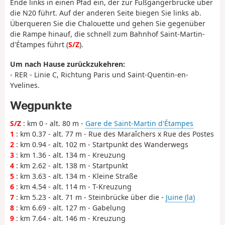
Ende links in einen Pfad ein, der zur Fußgängerbrücke über
die N20 führt. Auf der anderen Seite biegen Sie links ab.
Überqueren Sie die Chalouette und gehen Sie gegenüber
die Rampe hinauf, die schnell zum Bahnhof Saint-Martin-
d'Étampes führt (
S/Z
).
Um nach Hause zurückzukehren:
- RER - Linie C, Richtung Paris und Saint-Quentin-en-
Yvelines.
Wegpunkte
S/Z
: km 0 - alt. 80 m -
Gare de Saint-Martin d'Étampes
1
: km 0.37 - alt. 77 m - Rue des Maraîchers x Rue des Postes
2
: km 0.94 - alt. 102 m - Startpunkt des Wanderwegs
3
: km 1.36 - alt. 134 m - Kreuzung
4
: km 2.62 - alt. 138 m - Startpunkt
5
: km 3.63 - alt. 134 m - Kleine Straße
6
: km 4.54 - alt. 114 m - T-Kreuzung
7
: km 5.23 - alt. 71 m - Steinbrücke über die -
Juine (la)
8
: km 6.69 - alt. 127 m - Gabelung
9
: km 7.64 - alt. 146 m - Kreuzung