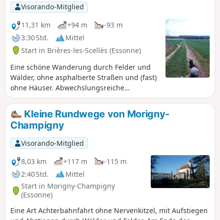
Visorando-Mitglied
11,31 km
+94 m
-93 m
3:30 Std.
Mittel
Start in Brières-les-Scellés (Essonne)
Eine schöne Wanderung durch Felder und
Wälder, ohne asphaltierte Straßen und (fast)
ohne Häuser. Abwechslungsreiche
Landschaften, Tal, Wald, Felsen,
Pferdegestüt, Pinienwald, mit schönen
Kleine Rundwege von Morigny-
Picknickplätzen. Ein großes Stück Natur!
Champigny
Visorando-Mitglied
8,03 km
+117 m
-115 m
2:40 Std.
Mittel
Start in Morigny-Champigny
(Essonne)
Eine Art Achterbahnfahrt ohne Nervenkitzel, mit Aufstiegen