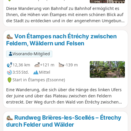
Diese Wanderung von Bahnhof zu Bahnhof ermöglicht es
Ihnen, die Höhen von Étampes mit einem schönen Blick auf
die Stadt zu entdecken und in der angenehmen Umgebung
der Täler der Louette und der Chalouette zu wandern. Sie
können diese Wanderung fortsetzen, indem Sie zum
Von Étampes nach Étréchy zwischen
Ausgangsbahnhof zurückkehren (1,8 km weiter) und die
Feldern, Wäldern und Felsen
Gelegenheit nutzen, diese kleine Stadt zu besuchen, die es
verdient hat.
Visorando-Mitglied
12,36 km
+121 m
-139 m
3:55 Std.
Mittel
Start in Étampes (Essonne)
Eine Wanderung, die sich über die Hänge des linken Ufers
der Juine und über das Plateau zwischen den Feldern
erstreckt. Der Weg durch den Wald von Étréchy zwischen
den Felsblöcken ist sehr angenehm.
Rundweg Brières-les-Scellés – Étrechy
durch Felder und Wälder