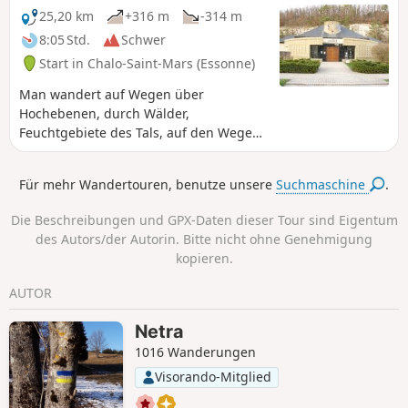
25,20 km
+316 m
-314 m
8:05 Std.
Schwer
Start in Chalo-Saint-Mars (Essonne)
Man wandert auf Wegen über
Hochebenen, durch Wälder,
Feuchtgebiete des Tals, auf den Wegen
und Pfaden der Rundwege Louette,
Chalouette,GRP® du Hurepoix, der
Für mehr Wandertouren, benutze unsere
Suchmaschine
.
Plattform der ehemaligen SNCF-Strecke
von Saint-Hilaire und desGR®111.
Die Beschreibungen und GPX-Daten dieser Tour sind Eigentum
Kontrast zwischen den weiten Flächen
des Autors/der Autorin. Bitte nicht ohne Genehmigung
der Hochebenen und den
kopieren.
Feuchtgebieten des Tals. Bewundern Sie
die Allee aus über 300 Jahre alten
AUTOR
Zedern und Mammutbäumen.
Netra
1016 Wanderungen
Visorando-Mitglied