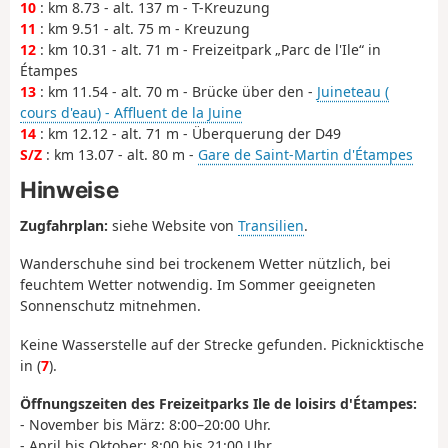
10
: km 8.73 - alt. 137 m - T-Kreuzung
11
: km 9.51 - alt. 75 m - Kreuzung
12
: km 10.31 - alt. 71 m - Freizeitpark „Parc de l'Ile“ in
Étampes
13
: km 11.54 - alt. 70 m - Brücke über den -
Juineteau (
cours d'eau) - Affluent de la Juine
14
: km 12.12 - alt. 71 m - Überquerung der D49
S/Z
: km 13.07 - alt. 80 m -
Gare de Saint-Martin d'Étampes
Hinweise
Zugfahrplan:
siehe Website von
Transilien
.
Wanderschuhe sind bei trockenem Wetter nützlich, bei
feuchtem Wetter notwendig. Im Sommer geeigneten
Sonnenschutz mitnehmen.
Keine Wasserstelle auf der Strecke gefunden. Picknicktische
in (
7
).
Öffnungszeiten des Freizeitparks Ile de loisirs d'Étampes:
- November bis März: 8:00–20:00 Uhr.
- April bis Oktober: 8:00 bis 21:00 Uhr.