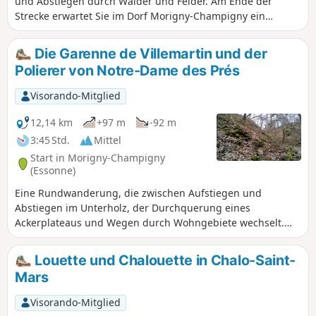
und Abstiegen durch Wälder und Felder. Am Ende der
Strecke erwartet Sie im Dorf Morigny-Champigny ein
schöner Park mit Bäumen, ein kleines Schloss und die
Kirche einer ehemaligen Abtei.
Die Garenne de Villemartin und der
Polierer von Notre-Dame des Prés
Visorando-Mitglied
12,14 km
+97 m
-92 m
3:45 Std.
Mittel
Start in Morigny-Champigny
(Essonne)
Eine Rundwanderung, die zwischen Aufstiegen und
Abstiegen im Unterholz, der Durchquerung eines
Ackerplateaus und Wegen durch Wohngebiete wechselt.
Ein Abstecher hin und zurück ermöglicht den Besuch einer
Polierwerkstatt aus der Jungsteinzeit.
Louette und Chalouette in Chalo-Saint-
Mars
Visorando-Mitglied