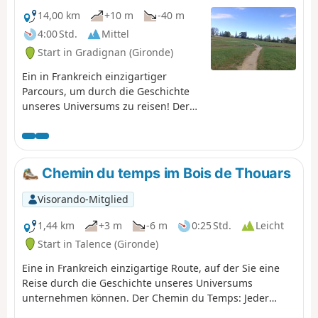
14,00 km
+10 m
-40 m
4:00 Std.
Mittel
Start in Gradignan (Gironde)
Ein in Frankreich einzigartiger
Parcours, um durch die Geschichte
unseres Universums zu reisen! Der
Weg der Zeit: Jeder zurückgelegte
Meter steht für 1 Million Jahre, und
die 13,8 km des Weges der Zeit
zeichnen die 13,8 Milliarden Jahre
Chemin du temps im Bois de Thouars
nach, die uns vom Urknall trennen.
Dieses Projekt wurde von der
Visorando-Mitglied
Universität Bordeaux und ihrem
Laboratoire d'Astrophysique de
1,44 km
+3 m
-6 m
0:25 Std.
Leicht
Bordeaux (LAB) im Rahmen der
Start in Talence (Gironde)
Zertifizierung „Science avec et pour
Eine in Frankreich einzigartige Route, auf der Sie eine
la Société“ konzipiert. Es führt durch
Reise durch die Geschichte unseres Universums
die Gemeinden Gradignan, Pessac
unternehmen können. Der Chemin du Temps: Jeder
und Talence sowie über das Gelände
zurückgelegte Meter entspricht 10 Millionen Jahren, und
der Universität Bordeaux und der