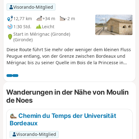
Visorando-Mitglied
12,77 km
+34 m
-2 m
1:30 Std.
Leicht
Start in Mérignac (Gironde)
(Gironde)
Diese Route führt Sie mehr oder weniger dem kleinen Fluss
Peugue entlang, von der Grenze zwischen Bordeaux und
Mérignac bis zu seiner Quelle im Bois de la Princesse in
Pessac. Es handelt sich um eine gut beschattete Strecke, die
für alle Jahreszeiten geeignet ist, außer bei sehr großer
Hitze oder Regenwetter, und die mit dem Mountainbike
oder Trekkingrad befahren werden kann (der Untergrund
Wanderungen in der Nähe von Moulin
ist entweder asphaltiert oder aus festgestampftem
de Noes
Erdreich). Auch zu Fuß möglich, allerdings an einigen
Stellen etwas mühsam (Rue des As und Rue Socrate).
Chemin du Temps der Universität
Bordeaux
Visorando-Mitglied