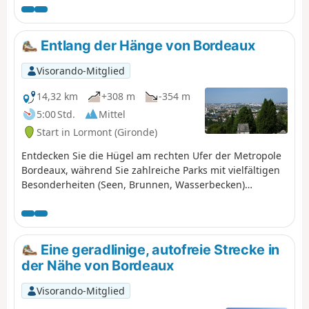
die 1,38 km des Chemin du Temps spiegeln die 13,8
Universität Bordeaux-Montaigne.
Milliarden Jahre wider, die uns vom Urknall trennen. Das
Diese Route folgt zudem über
Projekt wurde von der Universität Bordeaux und ihrem
mehrere Kilometer der Markierung
Entlang der Hänge von Bordeaux
Laboratoire d'Astrophysique de Bordeaux (LAB) im
des GR® Bordeaux Métropole.
Rahmen der Zertifizierung „Science avec et pour la
Visorando-Mitglied
société” (Wissenschaft mit und für die Gesellschaft) und
in Zusammenarbeit mit der Stadt Talence entwickelt.
14,32 km
+308 m
-354 m
5:00 Std.
Mittel
Start in Lormont (Gironde)
Entdecken Sie die Hügel am rechten Ufer der Metropole
Bordeaux, während Sie zahlreiche Parks mit vielfältigen
Besonderheiten (Seen, Brunnen, Wasserbecken)
durchqueren. Außerdem genießen Sie einen herrlichen
Blick auf das rechte Ufer.
Eine geradlinige, autofreie Strecke in
der Nähe von Bordeaux
Visorando-Mitglied